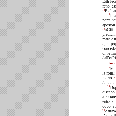
Egli fec
fatto, e
12
E chia
13
Int
porte to
apostoli
15
«Citta
predichi
mare e t
ogni pop
conceden
di letiz
dall'offr
Fine d
19
Ma 
la folla
2
morto.
dopo par
21
Dop
discepol
a restar
entrare 
dopo av
24
Attrav
Dio a P