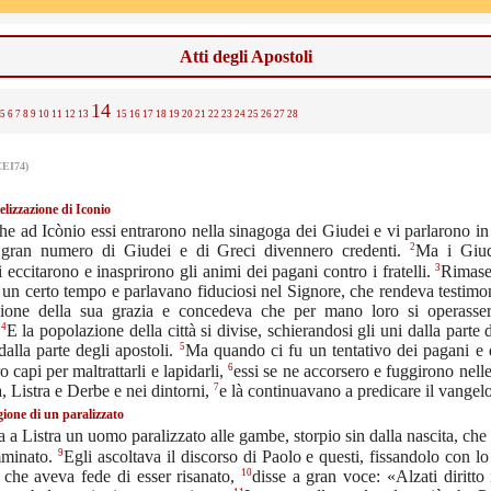
Atti degli Apostoli
14
5
6
7
8
9
10
11
12
13
15
16
17
18
19
20
21
22
23
24
25
26
27
28
CEI74)
lizzazione di Iconio
e ad Icònio essi entrarono nella sinagoga dei Giudei e vi parlarono i
2
gran numero di Giudei e di Greci divennero credenti.
Ma i Giud
3
i eccitarono e inasprirono gli animi dei pagani contro i fratelli.
Rimaser
 un certo tempo e parlavano fiduciosi nel Signore, che rendeva testimo
zione della sua grazia e concedeva che per mano loro si operasse
4
.
E la popolazione della città si divise, schierandosi gli uni dalla parte 
5
 dalla parte degli apostoli.
Ma quando ci fu un tentativo dei pagani e 
6
o capi per maltrattarli e lapidarli,
essi se ne accorsero e fuggirono nelle 
7
, Listra e Derbe e nei dintorni,
e là continuavano a predicare il vangelo
ione di un paralizzato
a a Listra un uomo paralizzato alle gambe, storpio sin dalla nascita, ch
9
minato.
Egli ascoltava il discorso di Paolo e questi, fissandolo con l
10
 che aveva fede di esser risanato,
disse a gran voce: «Alzati diritto 