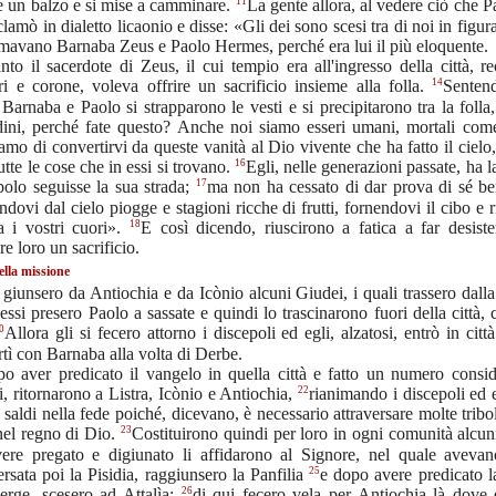
11
e un balzo e si mise a camminare.
La gente allora, al vedere ciò che 
sclamò in dialetto licaonio e disse: «Gli dei sono scesi tra di noi in figu
mavano Barnaba Zeus e Paolo Hermes, perché era lui il più eloquente.
anto il sacerdote di Zeus, il cui tempio era all'ingresso della città, r
14
ri e corone, voleva offrire un sacrificio insieme alla folla.
Sentend
 Barnaba e Paolo si strapparono le vesti e si precipitarono tra la folla
dini, perché fate questo? Anche noi siamo esseri umani, mortali come
amo di convertirvi da queste vanità al Dio vivente che ha fatto il cielo, l
16
utte le cose che in essi si trovano.
Egli, nelle generazioni passate, ha l
17
olo seguisse la sua strada;
ma non ha cessato di dar prova di sé be
dovi dal cielo piogge e stagioni ricche di frutti, fornendovi il cibo e
18
ia i vostri cuori».
E così dicendo, riuscirono a fatica a far desiste
ire loro un sacrificio.
ella missione
giunsero da Antiochia e da Icònio alcuni Giudei, i quali trassero dalla
; essi presero Paolo a sassate e quindi lo trascinarono fuori della città,
0
Allora gli si fecero attorno i discepoli ed egli, alzatosi, entrò in città
tì con Barnaba alla volta di Derbe.
o aver predicato il vangelo in quella città e fatto un numero consid
22
i, ritornarono a Listra, Icònio e Antiochia,
rianimando i discepoli ed 
e saldi nella fede poiché, dicevano, è necessario attraversare molte tribo
23
nel regno di Dio.
Costituirono quindi per loro in ogni comunità alcun
ere pregato e digiunato li affidarono al Signore, nel quale avevan
25
ersata poi la Pisidia, raggiunsero la Panfilia
e dopo avere predicato l
26
erge, scesero ad Attalìa;
di qui fecero vela per Antiochia là dove e