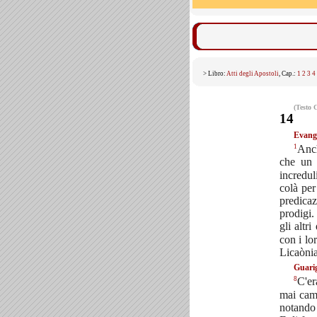
> Libro:
Atti degli Apostoli
, Cap.:
1
2
3
4
(Testo 
14
Evange
1
Anch
che un 
incredul
colà per
predica
prodigi
gli altri
con i lor
Licaònia
Guarig
8
C'er
mai cam
notando