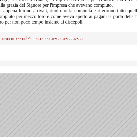
 alla grazia del Signore per l'impresa che avevano compiuto.
 appena furono arrivati, riunirono la comunità e riferirono tutto que
ompiuto per mezzo loro e come aveva aperto ai pagani la porta della 
o per non poco tempo insieme ai discepoli.
14
5
6
7
8
9
10
11
12
13
15
16
17
18
19
20
21
22
23
24
25
26
27
28