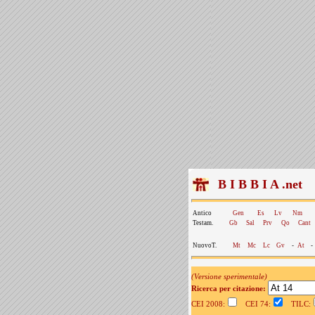
B I B B I A .net
Antico
Gen
Es
Lv
Nm
Testam.
Gb
Sal
Prv
Qo
Cant
NuovoT.
Mt
Mc
Lc
Gv
-
At
-
(Versione sperimentale)
Ricerca per citazione:
CEI 2008:
CEI 74:
TILC: