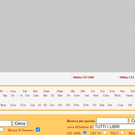
> Bibbia CEI 2008
> Bibbia CEI
Dt
-
Gios
Gdc
Rut
1Sam
2Sam
1Re
2Re
1Cr
2Cr
Esd
Nee
Tob
Sap
Sir
-
Is
Ger
Lam
Bar
Ez
Dan
Os
Gioe
Am
Abd
Gion
Mich
Naum
Rom
1Cor
2Cor
Gal
Ef
Fil
Col
1Ts
2Ts
1Tm
2Tm
Tit
Flm
Ebr
-
Giac
1Pt
Ricerca per parola:
cerca all'interno di
Mostra N.Versetto:
CEI 2008:
CEI 74:
TILC:
Mostr