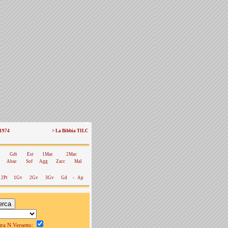
 1974
> La Bibbia TILC
Gdt
Est
1Mac
2Mac
Abac
Sof
Agg
Zacc
Mal
2Pt
1Gv
2Gv
3Gv
Gd
-
Ap
a N.Versetto: