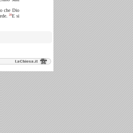
llo che Dio
28
fede.
E si