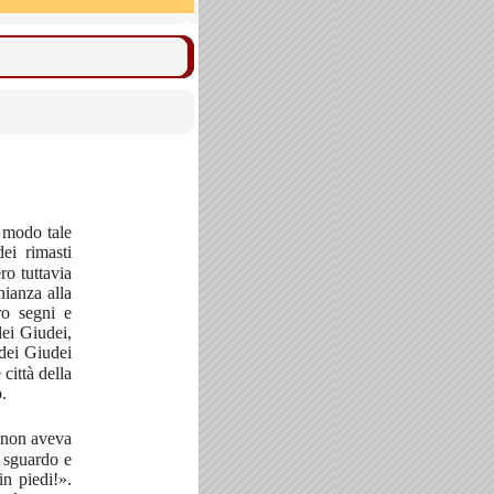
n modo tale
ei rimasti
o tuttavia
nianza alla
ro segni e
dei Giudei,
dei Giudei
città della
.
e non aveva
o sguardo e
in piedi!».