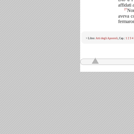
affidati
27
Non
aveva c
fermaron
> Libro:
Atti degli Apostoli
, Cap.:
1
2
3
4