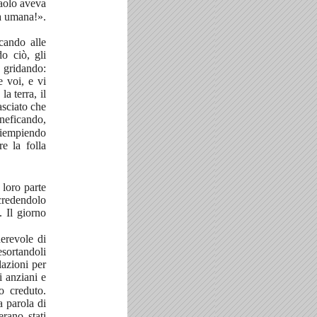
Paolo aveva
ra umana!».
ecando alle
o ciò, gli
, gridando:
 voi, e vi
a terra, il
asciato che
neficando,
 riempiendo
re la folla
 loro parte
 credendolo
. Il giorno
erevole di
esortandoli
lazioni per
i anziani e
o creduto.
a parola di
rano stati