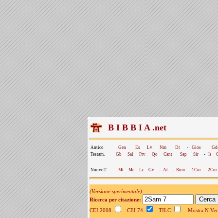
B I B B I A .net
Antico
Gen
Es
Lv
Nm
Dt
-
Gios
Gd
Testam.
Gb
Sal
Prv
Qo
Cant
Sap
Sir
-
Is
NuovoT.
Mt
Mc
Lc
Gv
-
At
-
Rom
1Cor
2Cor
(Versione sperimentale)
Ricerca per citazione:
CEI 2008:
CEI 74:
TILC:
Mostra N.Vers