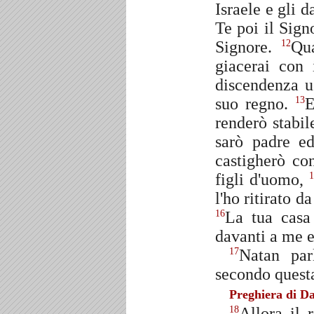
Israele e gli d
Te poi il Sign
Signore.
Qua
12
giacerai con 
discendenza us
suo regno.
E
13
renderò stabil
sarò padre ed
castigherò co
figli d'uomo,
1
l'ho ritirato d
La tua casa
16
davanti a me e
Natan par
17
secondo questa
Preghiera di D
Allora il 
18