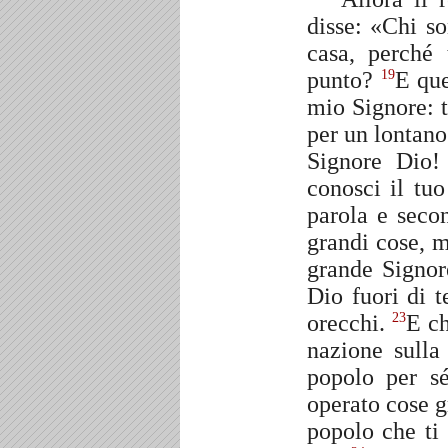
disse: «Chi s
casa, perché 
punto?
E que
19
mio Signore: t
per un lontano
Signore Dio
conosci il tu
parola e seco
grandi cose, m
grande Signor
Dio fuori di 
orecchi.
E ch
23
nazione sulla
popolo per s
operato cose g
popolo che ti 