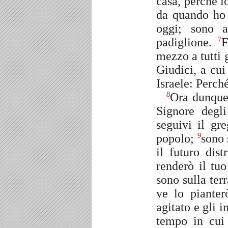
casa, perché i
da quando ho f
oggi; sono 
padiglione.
F
7
mezzo a tutti g
Giudici, a cu
Israele: Perch
Ora dunque 
8
Signore degli
seguivi il gr
popolo;
sono 
9
il futuro dis
renderò il tu
sono sulla ter
ve lo pianter
agitato e gli 
tempo in cui 