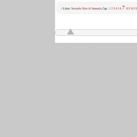
7
> Libro:
Secondo libro di Samuele
, Cap.:
1
2
3
4
5
6
8
9
10
1