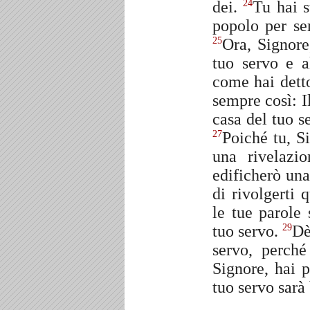
dei.
Tu hai s
24
popolo per se
Ora, Signore
25
tuo servo e a
come hai dett
sempre così: Il
casa del tuo s
Poiché tu, Si
27
una rivelazi
edificherò una
di rivolgerti 
le tue parole
tuo servo.
Dè
29
servo, perché
Signore, hai p
tuo servo sarà