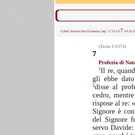
7
> Libro:
Secondo libro di Samuele
, Cap.:
1
2
3
4
5
6
8
9
10
1
(Testo CEI74)
7
Profezia di Nat
Il re, quand
1
gli ebbe dato
disse al pro
2
cedro, mentre
rispose al re: 
Signore è con
del Signore f
servo Davide: 