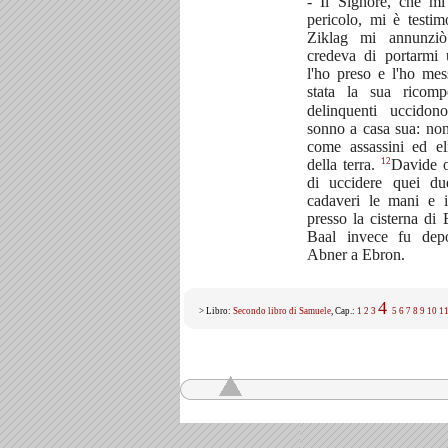
- Il Signore, che mi
pericolo, mi è testi
Ziklag mi annunzi
credeva di portarmi 
l'ho preso e l'ho me
stata la sua ricom
delinquenti uccido
sonno a casa sua: non
come assassini ed el
12
della terra.
Davide o
di uccidere quei du
cadaveri le mani e i
presso la cisterna di 
Baal invece fu dep
Abner a Ebron.
4
> Libro:
Secondo libro di Samuele
, Cap.:
1
2
3
5
6
7
8
9
10
1