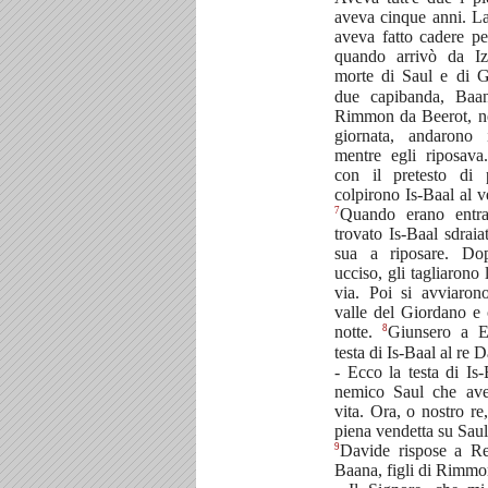
aveva cinque anni. La 
aveva fatto cadere per
quando arrivò da Izr
morte di Saul e di 
due capibanda, Baa
Rimmon da Beerot, nel
giornata, andarono
mentre egli riposav
con il pretesto di 
colpirono Is-Baal al v
7
Quando erano entra
trovato Is-Baal sdraia
sua a riposare. Do
ucciso, gli tagliarono 
via. Poi si avviaron
valle del Giordano e
8
notte.
Giunsero a E
testa di Is-Baal al re D
- Ecco la testa di Is-
nemico Saul che avev
vita. Ora, o nostro re
piena vendetta su Saul 
9
Davide rispose a Re
Baana, figli di Rimmo