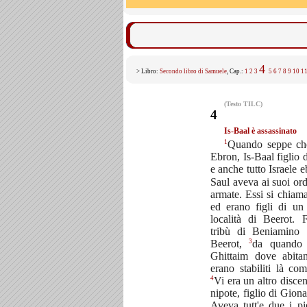
4
> Libro:
Secondo libro di Samuele
, Cap.:
1
2
3
5
6
7
8
9
10
1
(Testo TILC)
4
Is-Baal è assassinato
1
Quando seppe ch
Ebron, Is-Baal figlio 
e anche tutto Israele 
Saul aveva ai suoi or
armate. Essi si chia
ed erano figli di u
località di Beerot. 
tribù di Beniamino 
3
Beerot,
da quando s
Ghittaim dove abita
erano stabiliti là com
4
Vi era un altro disce
nipote, figlio di Gion
Aveva tutt'e due i p