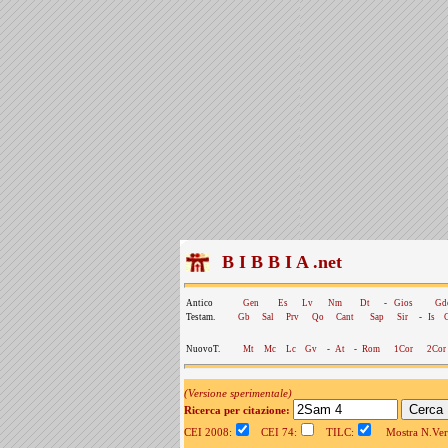
B I B B I A .net
Antico
Gen
Es
Lv
Nm
Dt
-
Gios
Gd
Testam.
Gb
Sal
Prv
Qo
Cant
Sap
Sir
-
Is
NuovoT.
Mt
Mc
Lc
Gv
-
At
-
Rom
1Cor
2Cor
(Versione sperimentale)
Ricerca per citazione:
CEI 2008:
CEI 74:
TILC:
Mostra N.Vers