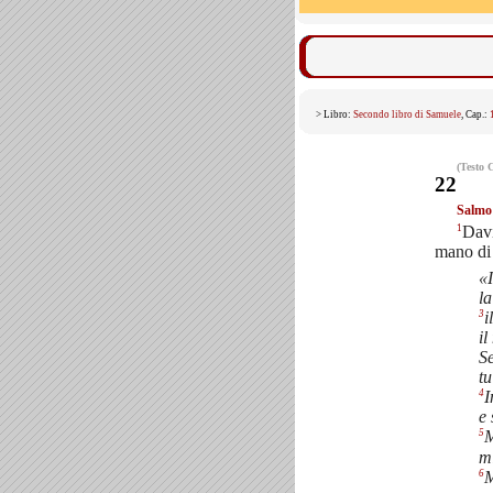
> Libro:
Secondo libro di Samuele
, Cap.:
(Testo 
22
Salmo
1
Davi
mano di 
«I
la
3
i
il
Se
tu
4
I
e 
5
M
mi
6
M