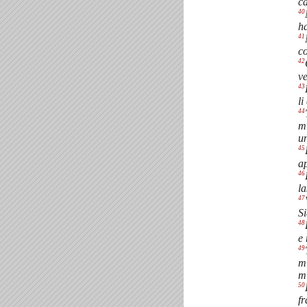
ca
40
ha
41
co
42
ve
43
li
44
mi
u
45
a
46
la
47
Si
48
e 
49
mi
mi
50
fr