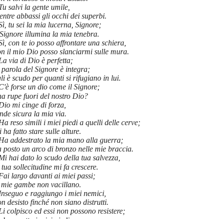
Tu salvi la gente umile,
ntre abbassi gli occhi dei superbi.
Sì, tu sei la mia lucerna, Signore;
 Signore illumina la mia tenebra.
Sì, con te io posso affrontare una schiera,
n il mio Dio posso slanciarmi sulle mura.
La via di Dio è perfetta;
 parola del Signore è integra;
li è scudo per quanti si rifugiano in lui.
C'è forse un dio come il Signore;
a rupe fuori del nostro Dio?
Dio mi cinge di forza,
nde sicura la mia via.
Ha reso simili i miei piedi a quelli delle cerve;
 ha fatto stare sulle alture.
Ha addestrato la mia mano alla guerra;
 posto un arco di bronzo nelle mie braccia.
Mi hai dato lo scudo della tua salvezza,
 tua sollecitudine mi fa crescere.
Fai largo davanti ai miei passi;
e mie gambe non vacillano.
Inseguo e raggiungo i miei nemici,
n desisto finché non siano distrutti.
Li colpisco ed essi non possono resistere;