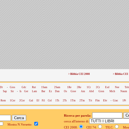
> Bibbia CEI 2008
> Bibbia CEI
Dt
-
Gios
Gdc
Rut
1Sam
2Sam
1Re
2Re
1Cr
2Cr
Esd
Nee
Tob
Sap
Sir
-
Is
Ger
Lam
Bar
Ez
Dan
Os
Gioe
Am
Abd
Gion
Mich
Naum
Rom
1Cor
2Cor
Gal
Ef
Fil
Col
1Ts
2Ts
1Tm
2Tm
Tit
Flm
Ebr
-
Giac
1Pt
Ricerca per parola:
cerca all'interno di
Mostra N.Versetto:
CEI 2008:
CEI 74:
TILC:
Mostr