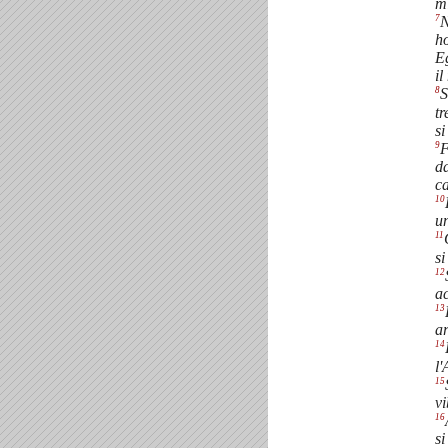
mi
7
N
ho
Eg
il
8
S
tr
si
9
F
da
ca
10
un
11
si
12
ac
13
ar
14
l'
15
vi
16
si