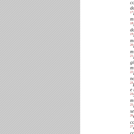
co
de
17
mi
18
da
19
ma
20
mi
21
gi
mi
22
n
23
e 
24
mi
25
se
26
co
27
co