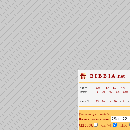
B I B B I A .net
Antico
Gen
Es
Lv
Nm
Testam.
Gb
Sal
Prv
Qo
Cant
NuovoT.
Mt
Mc
Lc
Gv
-
At
-
(Versione sperimentale)
Ricerca per citazione:
CEI 2008:
CEI 74:
TILC: