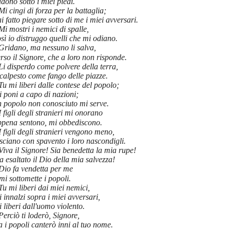
dono sotto i miei piedi.
Mi cingi di forza per la battaglia;
i fatto piegare sotto di me i miei avversari.
Mi mostri i nemici di spalle,
sì io distruggo quelli che mi odiano.
Gridano, ma nessuno li salva,
rso il Signore, che a loro non risponde.
Li disperdo come polvere della terra,
 calpesto come fango delle piazze.
Tu mi liberi dalle contese del popolo;
 poni a capo di nazioni;
n popolo non conosciuto mi serve.
I figli degli stranieri mi onorano
ppena sentono, mi obbediscono.
I figli degli stranieri vengono meno,
sciano con spavento i loro nascondigli.
Viva il Signore! Sia benedetta la mia rupe!
a esaltato il Dio della mia salvezza!
Dio fa vendetta per me
mi sottomette i popoli.
Tu mi liberi dai miei nemici,
 innalzi sopra i miei avversari,
 liberi dall'uomo violento.
Perciò ti loderò, Signore,
a i popoli canterò inni al tuo nome.