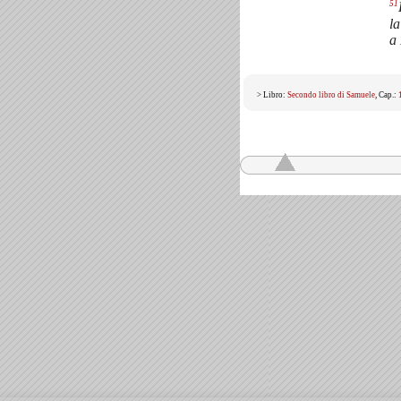
51
la
a 
> Libro:
Secondo libro di Samuele
, Cap.: