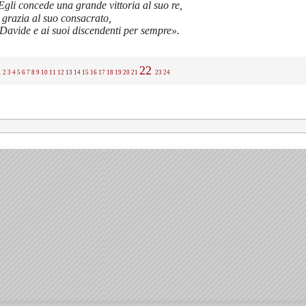
Egli concede una grande vittoria al suo re,
 grazia al suo consacrato,
Davide e ai suoi discendenti per sempre».
22
1
2
3
4
5
6
7
8
9
10
11
12
13
14
15
16
17
18
19
20
21
23
24