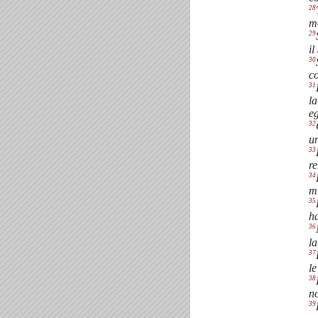
28
me
29
il
30
co
31
la
eg
32
un
33
re
34
mi
35
ha
36
la
37
l
38
no
39