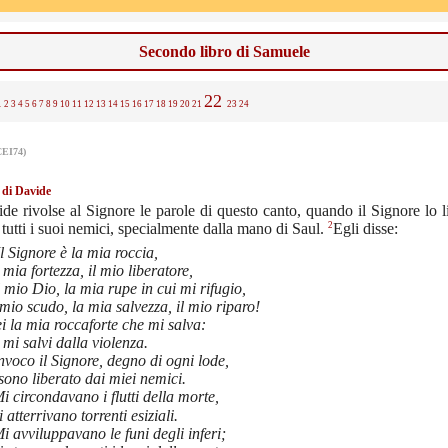
Secondo libro di Samuele
22
1
2
3
4
5
6
7
8
9
10
11
12
13
14
15
16
17
18
19
20
21
23
24
CEI74)
 di Davide
de rivolse al Signore le parole di questo canto, quando il Signore lo l
2
tutti i suoi nemici, specialmente dalla mano di Saul.
Egli disse:
l Signore è la mia roccia,
 mia fortezza, il mio liberatore,
l mio Dio, la mia rupe in cui mi rifugio,
 mio scudo, la mia salvezza, il mio riparo!
i la mia roccaforte che mi salva:
 mi salvi dalla violenza.
nvoco il Signore, degno di ogni lode,
sono liberato dai miei nemici.
i circondavano i flutti della morte,
 atterrivano torrenti esiziali.
i avviluppavano le funi degli inferi;