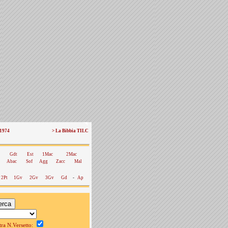
 1974
> La Bibbia TILC
Gdt
Est
1Mac
2Mac
Abac
Sof
Agg
Zacc
Mal
2Pt
1Gv
2Gv
3Gv
Gd
-
Ap
a N.Versetto: