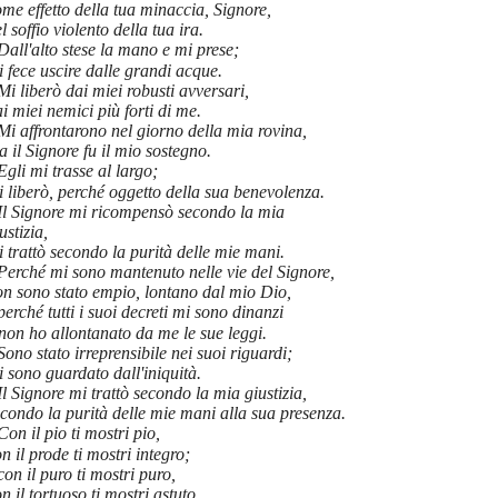
me effetto della tua minaccia, Signore,
l soffio violento della tua ira.
Dall'alto stese la mano e mi prese;
 fece uscire dalle grandi acque.
Mi liberò dai miei robusti avversari,
i miei nemici più forti di me.
Mi affrontarono nel giorno della mia rovina,
 il Signore fu il mio sostegno.
Egli mi trasse al largo;
 liberò, perché oggetto della sua benevolenza.
Il Signore mi ricompensò secondo la mia
ustizia,
 trattò secondo la purità delle mie mani.
Perché mi sono mantenuto nelle vie del Signore,
on sono stato empio, lontano dal mio Dio,
perché tutti i suoi decreti mi sono dinanzi
non ho allontanato da me le sue leggi.
Sono stato irreprensibile nei suoi riguardi;
 sono guardato dall'iniquità.
Il Signore mi trattò secondo la mia giustizia,
condo la purità delle mie mani alla sua presenza.
Con il pio ti mostri pio,
n il prode ti mostri integro;
con il puro ti mostri puro,
n il tortuoso ti mostri astuto.