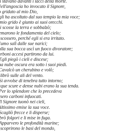
 stavano davanti i lacci della morte.
ell'angoscia ho invocato il Signore,
 gridato al mio Dio,
li ha ascoltato dal suo tempio la mia voce;
 mio grido è giunto ai suoi orecchi.
i scosse la terra e sobbalzò;
emarono le fondamenta del cielo;
 scossero, perché egli si era irritato.
umo salì dalle sue narici;
lla sua bocca uscì un fuoco divoratore;
rboni accesi partirono da lui.
Egli piegò i cieli e discese;
a nube oscura era sotto i suoi piedi.
Cavalcò un cherubino e volò;
 librò sulle ali del vento.
Si avvolse di tenebra tutto intorno;
que scure e dense nubi erano la sua tenda.
Per lo splendore che lo precedeva
sero carboni infuocati.
Il Signore tuonò nei cieli,
Altissimo emise la sua voce.
Scagliò frecce e li disperse;
brò folgori e li mise in fuga.
Apparvero le profondità marine;
 scoprirono le basi del mondo,