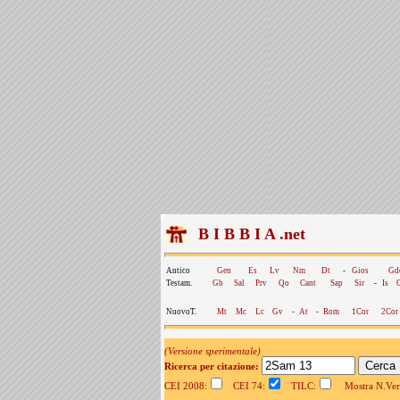
B I B B I A .net
Antico
Gen
Es
Lv
Nm
Dt
-
Gios
Gd
Testam.
Gb
Sal
Prv
Qo
Cant
Sap
Sir
-
Is
NuovoT.
Mt
Mc
Lc
Gv
-
At
-
Rom
1Cor
2Cor
(Versione sperimentale)
Ricerca per citazione:
CEI 2008:
CEI 74:
TILC:
Mostra N.Vers