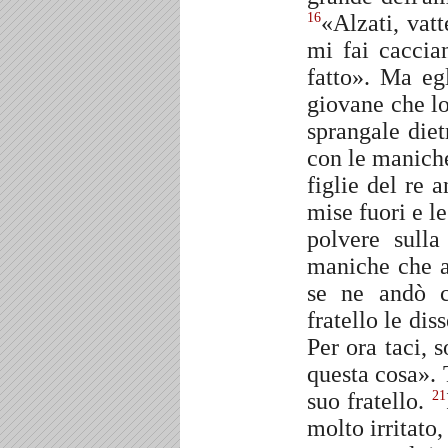
«Alzati, vat
16
mi fai caccia
fatto». Ma eg
giovane che lo
sprangale diet
con le maniche
figlie del re 
mise fuori e le
polvere sulla
maniche che a
se ne andò 
fratello le di
Per ora taci, s
questa cosa». 
suo fratello.
21
molto irritato