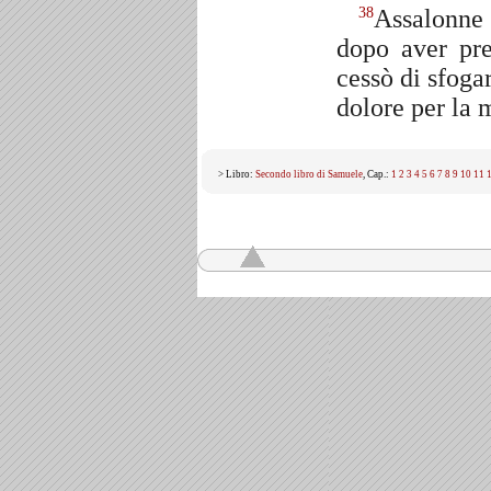
Assalonne 
38
dopo aver pr
cessò di sfoga
dolore per la
> Libro:
Secondo libro di Samuele
, Cap.:
1
2
3
4
5
6
7
8
9
10
11