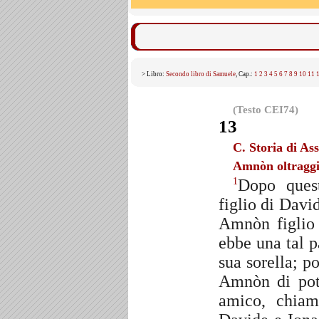
> Libro:
Secondo libro di Samuele
, Cap.:
1
2
3
4
5
6
7
8
9
10
11
(Testo CEI74)
13
C. Storia di As
Amnòn oltraggi
Dopo ques
1
figlio di Davi
Amnòn figlio 
ebbe una tal 
sua sorella; p
Amnòn di pot
amico, chiam