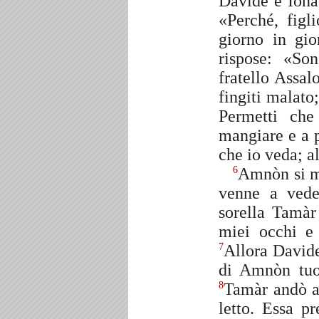
Davide e Iona
«Perché, figl
giorno in gi
rispose: «So
fratello Assa
fingiti malato
Permetti ch
mangiare e a p
che io veda; a
Amnòn si mi
6
venne a vede
sorella Tamàr 
miei occhi e 
Allora Davide
7
di Amnòn tuo 
Tamàr andò a
8
letto. Essa p