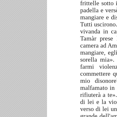
frittelle sott
padella e versò
mangiare e dis
Tutti uscirono
vivanda in ca
Tamàr prese l
camera ad Amn
mangiare, egli
sorella mia»
farmi viole
commettere q
mio disonor
malfamato in I
rifiuterà a te»
di lei e la vi
verso di lei u
grande dell'a