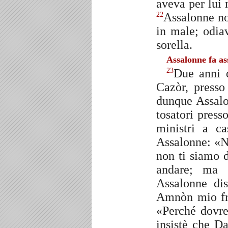
aveva per lui 
Assalonne no
22
in male; odi
sorella.
Assalonne fa a
Due anni d
23
Cazòr, presso 
dunque Assalo
tosatori press
ministri a c
Assalonne: «No
non ti siamo d
andare; ma 
Assalonne di
Amnòn mio frat
«Perché dovre
insistè che D