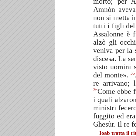
morto; per A
Amnòn aveva 
non si metta i
tutti i figli 
Assalonne è f
alzò gli occh
veniva per la 
discesa. La se
visto uomini 
del monte».
35
re arrivano; 
Come ebbe fin
36
i quali alzaron
ministri fecer
fuggito ed er
Ghesùr. Il re f
Ioab tratta il r