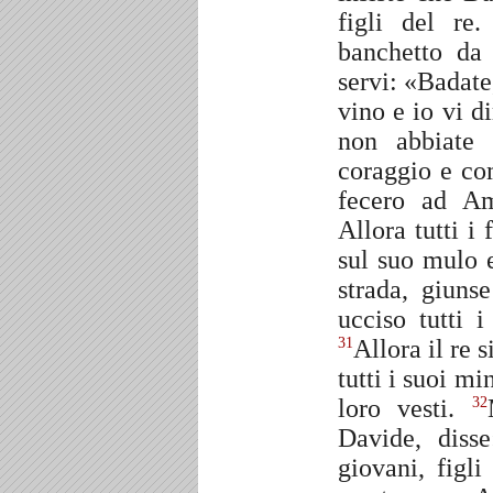
figli del re
banchetto da
servi: «Badate
vino e io vi d
non abbiate
coraggio e co
fecero ad A
Allora tutti i
sul suo mulo 
strada, giuns
ucciso tutti 
Allora il re s
31
tutti i suoi mi
loro vesti.
32
Davide, diss
giovani, figli