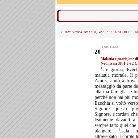
> Libro:
Secondo libro dei Re
, Cap.:
1
2
3
4
5
6
7
8
9
10
11
12
13
(Testo TILC)
20
Malattia e guarigione d
(vedi Isaia 38, 1-8 e 2 
1
Un giorno, Ezech
malattia mortale. Il p
Amoz, andò a trovano
messaggio da parte d
alla tua famiglia le t
perché non hai più mo
Ezechia si voltò verso
Signore questa pr
Signore, ricordati c
lealmente davanti a 
sempre fatto quel che 
4
piangere.
Isaia 
attraversato il cortile t