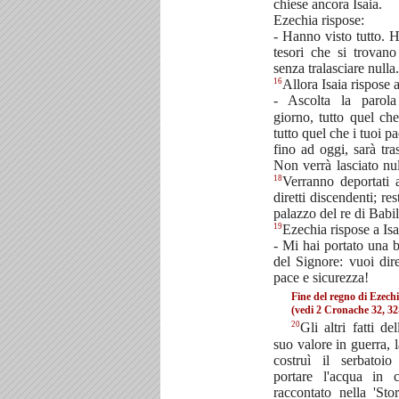
chiese ancora Isaia.
Ezechia rispose:
- Hanno visto tutto. H
tesori che si trovan
senza tralasciare nulla.
16
Allora Isaia rispose 
- Ascolta la parol
giorno, tutto quel che
tutto quel che i tuoi 
fino ad oggi, sarà tra
Non verrà lasciato nul
18
Verranno deportati 
diretti discendenti; re
palazzo del re di Babi
19
Ezechia rispose a Isa
- Mi hai portato una 
del Signore: vuoi di
pace e sicurezza!
Fine del regno di Ezech
(vedi 2 Cronache 32, 32
20
Gli altri fatti de
suo valore in guerra, 
costruì il serbatoi
portare l'acqua in c
raccontato nella 'Sto