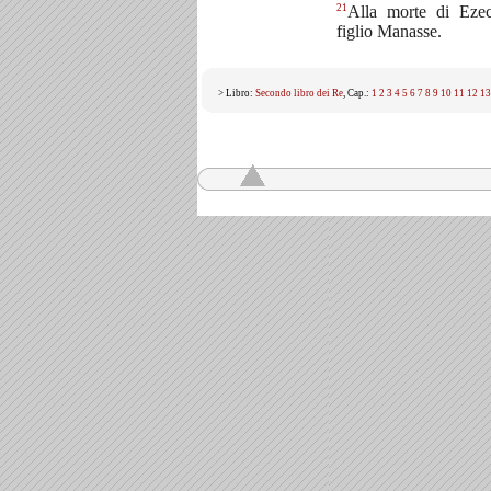
21
Alla morte di Ezec
figlio Manasse.
> Libro:
Secondo libro dei Re
, Cap.:
1
2
3
4
5
6
7
8
9
10
11
12
13