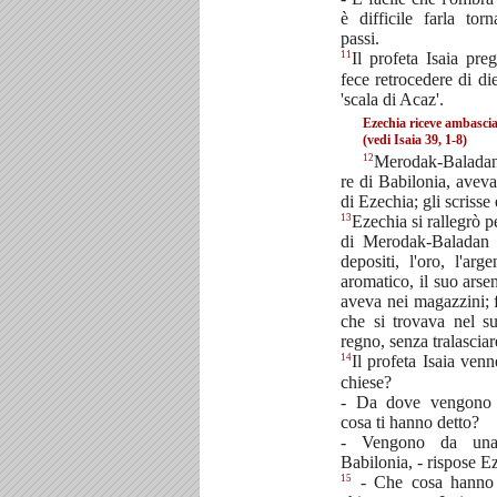
è difficile farla tor
passi.
11
Il profeta Isaia pre
fece retrocedere di di
'scala di Acaz'.
Ezechia riceve ambascia
(vedi Isaia 39, 1-8)
12
Merodak-Baladan
re di Babilonia, aveva
di Ezechia; gli scriss
13
Ezechia si rallegrò pe
di Merodak-Baladan 
depositi, l'oro, l'arg
aromatico, il suo arsena
aveva nei magazzini; 
che si trovava nel s
regno, senza tralasciar
14
Il profeta Isaia venn
chiese?
- Da dove vengono 
cosa ti hanno detto?
- Vengono da una 
Babilonia, - rispose E
15
- Che cosa hanno v