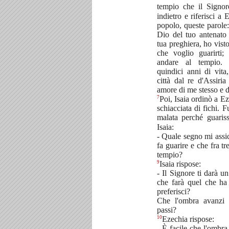
tempio che il Signor
indietro e riferisci a
popolo, queste parole:
Dio del tuo antenato
tua preghiera, ho vist
che voglio guarirti; 
andare al tempio
quindici anni di vita
città dal re d'Assiri
amore di me stesso e 
7
Poi, Isaia ordinò a E
schiacciata di fichi. F
malata perché guaris
Isaia:
- Quale segno mi assi
fa guarire e che fra tre
tempio?
9
Isaia rispose:
- Il Signore ti darà u
che farà quel che h
preferisci?
Che l'ombra avanzi 
passi?
10
Ezechia rispose:
- È facile che l'ombra