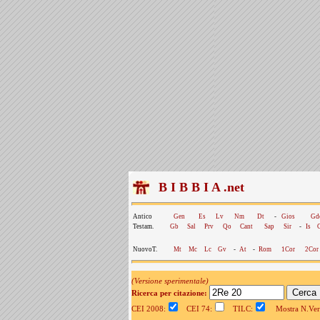
B I B B I A .net
Antico
Gen
Es
Lv
Nm
Dt
-
Gios
Gd
Testam.
Gb
Sal
Prv
Qo
Cant
Sap
Sir
-
Is
NuovoT.
Mt
Mc
Lc
Gv
-
At
-
Rom
1Cor
2Cor
(Versione sperimentale)
Ricerca per citazione:
CEI 2008:
CEI 74:
TILC:
Mostra N.Vers