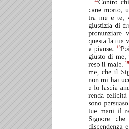
Contro chi
15
cane morto, 
tra me e te, 
giustizia di f
pronunziare v
questa la tua 
e pianse.
Po
18
giusto di me, 
reso il male.
1
me, che il Si
non mi hai uc
e lo lascia an
renda felicit
sono persuaso 
tue mani il r
Signore che
discendenza e