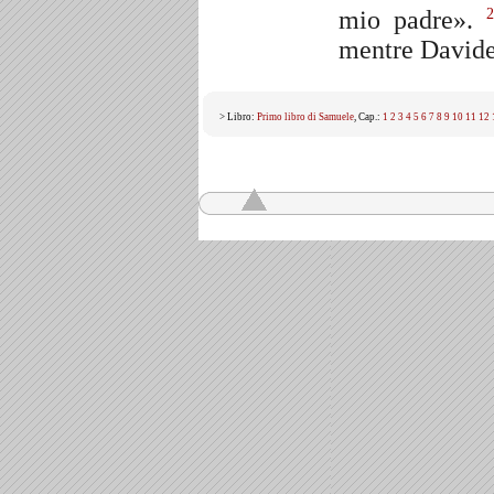
mio padre».
2
mentre Davide 
> Libro:
Primo libro di Samuele
, Cap.:
1
2
3
4
5
6
7
8
9
10
11
12