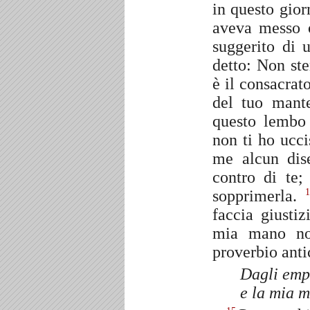
in questo gior
aveva messo 
suggerito di 
detto: Non st
è il consacrat
del tuo mant
questo lembo 
non ti ho ucc
me alcun dis
contro di te;
sopprimerla.
1
faccia giustiz
mia mano no
proverbio anti
Dagli empi
e la mia m