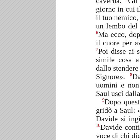
caverna.
Gli
giorno in cui 
il tuo nemico,
un lembo del 
Ma ecco, dopo
6
il cuore per a
Poi disse ai 
7
simile cosa a
dallo stendere
Signore».
Da
8
uomini e non 
Saul uscì dalla
Dopo questo
9
gridò a Saul: 
Davide si ingi
Davide conti
10
voce di chi di