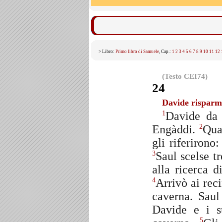
> Libro:
Primo libro di Samuele
, Cap.:
1
2
3
4
5
6
7
8
9
10
11
12
(Testo CEI74)
24
Davide risparm
Davide da 
1
Engàddi.
Quan
2
gli riferiron
Saul scelse tr
3
alla ricerca d
Arrivò ai reci
4
caverna. Saul
Davide e i s
5