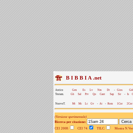
B I B B I A .net
Antico
Gen
Es
Lv
Nm
Dt
-
Gios
Gd
Testam.
Gb
Sal
Prv
Qo
Cant
Sap
Sir
-
Is
NuovoT.
Mt
Mc
Lc
Gv
-
At
-
Rom
1Cor
2Cor
(Versione sperimentale)
Ricerca per citazione:
CEI 2008:
CEI 74:
TILC:
Mostra N.Vers