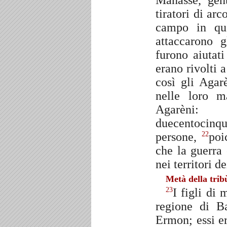
Manàsse, gen
tiratori di ar
campo in qua
attaccarono 
furono aiutati
erano rivolti a
così gli Agarè
nelle loro 
Agarèni
duecentocinqu
persone,
poi
22
che la guerra 
nei territori d
Metà della tri
I figli di
23
regione di B
Ermon; essi e