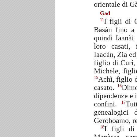
orientale di G
Gad
I figli di
11
Basàn fino a
quindi Iaanài
loro casati,
Iaacàn, Zia ed
figlio di Curì,
Michele, figli
Achì, figlio 
15
casato.
Dimo
16
dipendenze e in
confini.
Tut
17
genealogici
Geroboamo, re 
I figli d
18