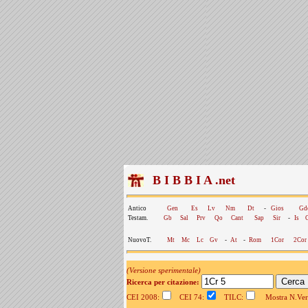
B I B B I A .net
Antico
Gen
Es
Lv
Nm
Dt
-
Gios
Gd
Testam.
Gb
Sal
Prv
Qo
Cant
Sap
Sir
-
Is
NuovoT.
Mt
Mc
Lc
Gv
-
At
-
Rom
1Cor
2Cor
(Versione sperimentale)
Ricerca per citazione:
CEI 2008:
CEI 74:
TILC:
Mostra N.Vers