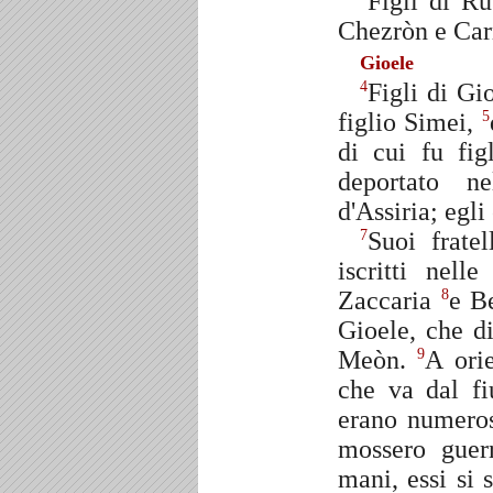
Figli di Ru
Chezròn e Car
Gioele
Figli di Gi
4
figlio Simei,
5
di cui fu fi
deportato ne
d'Assiria; egli
Suoi frate
7
iscritti nell
Zaccaria
e Be
8
Gioele, che d
Meòn.
A orie
9
che va dal fi
erano numeros
mossero guerr
mani, essi si 