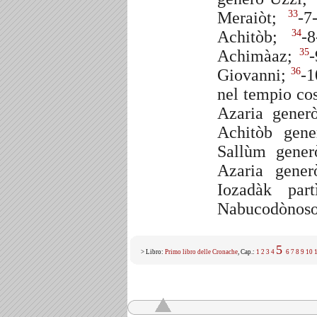
Meraiòt;
-7
33
Achitòb;
-
34
Achimàaz;
35
Giovanni;
-1
36
nel tempio co
Azaria gener
Achitòb gen
Sallùm gener
Azaria gener
Iozadàk par
Nabucodònosor
5
> Libro:
Primo libro delle Cronache
, Cap.:
1
2
3
4
6
7
8
9
10