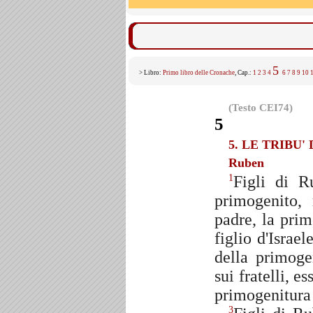
5
> Libro:
Primo libro delle Cronache
, Cap.:
1
2
3
4
6
7
8
9
10
(Testo CEI74)
5
5. LE TRIBU
Ruben
Figli di R
1
primogenito,
padre, la prim
figlio d'Israe
della primoge
sui fratelli, e
primogenitura
3