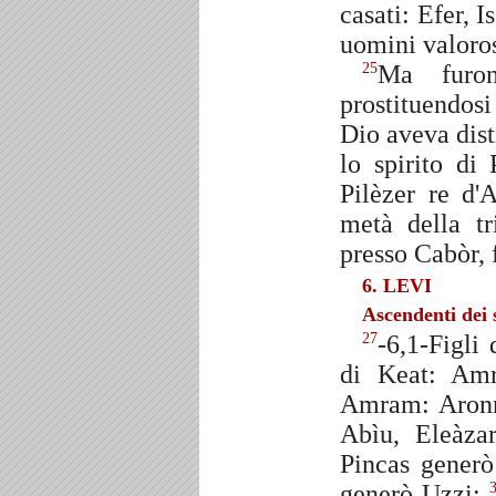
casati: Efer, I
uomini valoros
Ma furon
25
prostituendos
Dio aveva dist
lo spirito di 
Pilèzer re d'
metà della t
presso Cabòr,
6. LEVI
Ascendenti dei
-6,1-Figli
27
di Keat: Amr
Amram: Aronn
Abìu, Eleàza
Pincas gener
generò Uzzi;