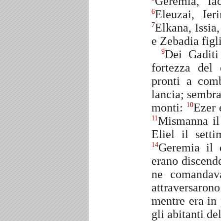
Geremia, Ia
Eleuzai, Ier
6
Elkana, Issia
7
e Zebadia figl
Dei Gaditi
9
fortezza del 
pronti a comb
lancia; sembra
monti:
Ezer 
10
Mismanna il 
11
Eliel il sett
Geremia il
14
erano discende
ne comandav
attraversaro
mentre era in 
gli abitanti de