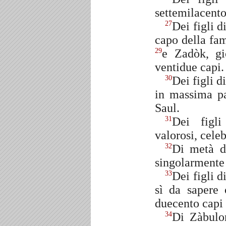
settemilacento
Dei figli d
27
capo della fam
e Zadòk, gi
29
ventidue capi.
Dei figli d
30
in massima pa
Saul.
Dei figli
31
valorosi, celeb
Di metà de
32
singolarmente 
Dei figli d
33
sì da sapere 
duecento capi e
Di Zàbulon
34