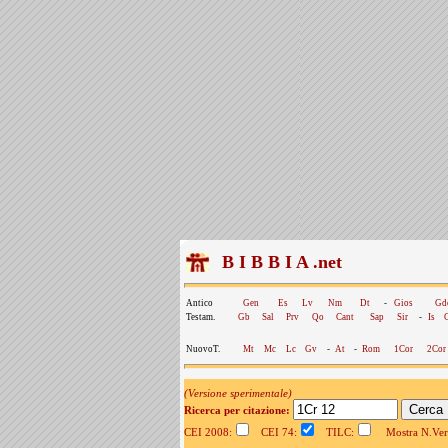
B I B B I A .net
Antico
Gen
Es
Lv
Nm
Dt
-
Gios
Gd
Testam.
Gb
Sal
Prv
Qo
Cant
Sap
Sir
-
Is
NuovoT.
Mt
Mc
Lc
Gv
-
At
-
Rom
1Cor
2Cor
(Versione sperimentale)
Ricerca per citazione:
CEI 2008:
CEI 74:
TILC:
Mostra N.Vers