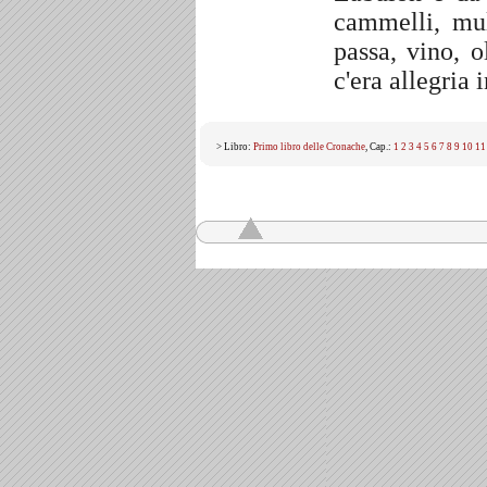
cammelli, mul
passa, vino, o
c'era allegria i
> Libro:
Primo libro delle Cronache
, Cap.:
1
2
3
4
5
6
7
8
9
10
11