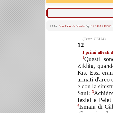
> Libro:
Primo libro delle Cronache
, Cap.:
1
2
3
4
5
6
7
8
9
10
11
(Testo CEI74)
12
I primi alleati 
Questi son
1
Ziklàg, quando
Kis. Essi eran
armati d'arco 
e con la sinist
Saul:
Achièze
3
Ieziel e Pele
Ismaia di Gàb
4
5