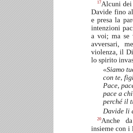
Alcuni dei
17
Davide fino al
e presa la pa
intenzioni pac
a voi; ma se 
avversari, m
violenza, il D
lo spirito inv
«Siamo tu
con te, fig
Pace, pace
pace a chi 
perché il 
Davide li a
Anche da
20
insieme con i 