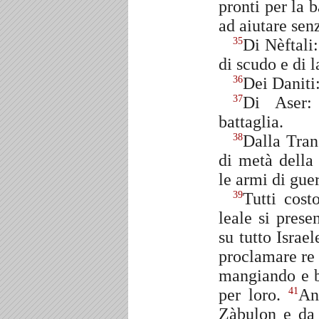
pronti per la b
ad aiutare sen
Di Nèftali:
35
di scudo e di l
Dei Daniti:
36
Di Aser: 
37
battaglia.
Dalla Tran
38
di metà della
le armi di guer
Tutti cost
39
leale si pres
su tutto Israe
proclamare re
mangiando e b
per loro.
An
41
Zàbulon e da 