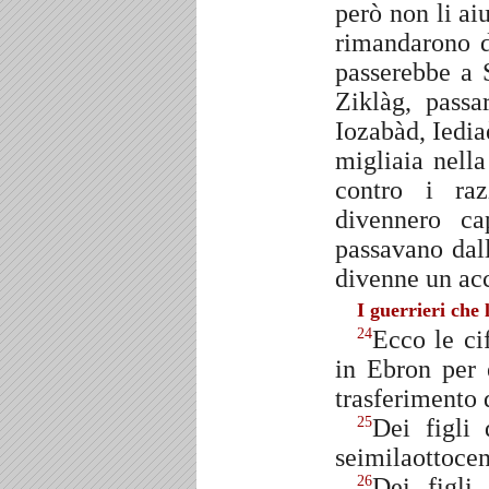
però non li aiu
rimandarono d
passerebbe a 
Ziklàg, passa
Iozabàd, Iedia
migliaia nell
contro i raz
divennero ca
passavano dall
divenne un a
I guerrieri che 
Ecco le ci
24
in Ebron per e
trasferimento 
Dei figli
25
seimilaottocen
Dei figli
26