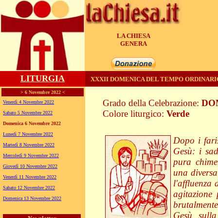
LA CHIESA
UNITA'
LITURGIA
XXXII DOMENICA DEL TEMPO ORDINARIO
> 6 Novembre 2022 <
Grado della Celebrazione:
DO
Venerdì 4 Novembre 2022
Colore liturgico:
Verde
Sabato 5 Novembre 2022
CO320 ;
Domenica 6 Novembre 2022
Lunedì 7 Novembre 2022
Dopo i fari
Martedì 8 Novembre 2022
Gesù: i sad
Mercoledì 9 Novembre 2022
pura chime
Giovedì 10 Novembre 2022
una diversa
Venerdì 11 Novembre 2022
l'affluenza 
Sabato 12 Novembre 2022
agitazione 
Domenica 13 Novembre 2022
brutalmente
Gesù sulla