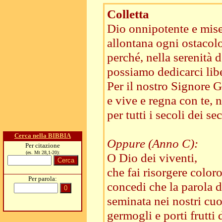
Colletta
Dio onnipotente e mise
allontana ogni ostacol
perché, nella serenità d
possiamo dedicarci libe
Per il nostro Signore Ge
e vive e regna con te, n
per tutti i secoli dei sec
Cerca nella BIBBIA
Oppure (Anno C):
Per citazione
(es. Mt 28,1-20):
O Dio dei viventi,
che fai risorgere color
Per parola:
concedi che la parola d
seminata nei nostri cuo
germogli e porti frutti 