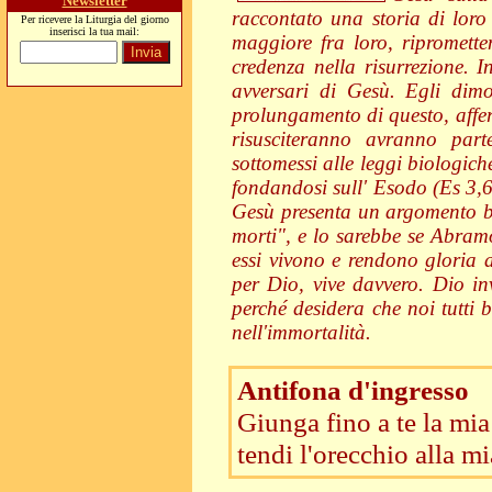
Newsletter
raccontato una storia di loro 
Per ricevere la Liturgia del giorno
inserisci la tua mail:
maggiore fra loro, ripromette
credenza nella risurrezione. In
avversari di Gesù. Egli dimo
prolungamento di questo, affer
risusciteranno avranno pa
sottomessi alle leggi biologic
fondandosi sull' Esodo (Es 3,6
Gesù presenta un argomento bi
morti", e lo sarebbe se Abram
essi vivono e rendono gloria a
per Dio, vive davvero. Dio inv
perché desidera che noi tutti 
nell'immortalità.
Antifona d'ingresso
Giunga fino a te la mia
tendi l'orecchio alla m