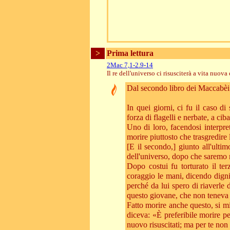
>
Prima lettura
2Mac 7,1-2.9-14
Il re dell'universo ci risusciterà a vita nuova 
Dal secondo libro dei Maccabèi
In quei giorni, ci fu il caso di 
forza di flagelli e nerbate, a ciba
Uno di loro, facendosi interpre
morire piuttosto che trasgredire 
[E il secondo,] giunto all'ultimo
dell'universo, dopo che saremo mo
Dopo costui fu torturato il ter
coraggio le mani, dicendo dign
perché da lui spero di riaverle d
questo giovane, che non teneva i
Fatto morire anche questo, si mis
diceva: «È preferibile morire p
nuovo risuscitati; ma per te non 