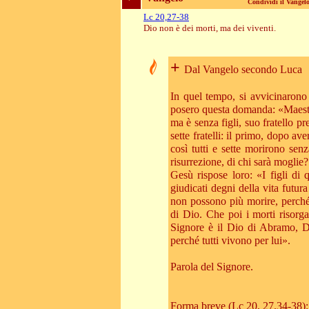
Condividi il Vange
Lc 20,27-38
Dio non è dei morti, ma dei viventi.
+
Dal Vangelo secondo Luca
In quel tempo, si avvicinarono 
posero questa domanda: «Maestro
ma è senza figli, suo fratello p
sette fratelli: il primo, dopo av
così tutti e sette morirono se
risurrezione, di chi sarà moglie?
Gesù rispose loro: «I figli d
giudicati degni della vita futur
non possono più morire, perché s
di Dio. Che poi i morti risorg
Signore è il Dio di Abramo, D
perché tutti vivono per lui».
Parola del Signore.
Forma breve (Lc 20, 27.34-38):