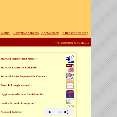
i siamo
> scripts e banners
> newsletters
> translate ita>eng
> Vai direttamente alle
OMELIE
Scarica il foglietto della Messa >
Scarica le Letture del Lezionario >
Scarica il Salmo Responsoriale Cantato >
Ricevi la Liturgia via mail >
Leggi la sua scheda su Santiebeati.it >
Condividi questa Liturgia su >
Ascolta il Vangelo >