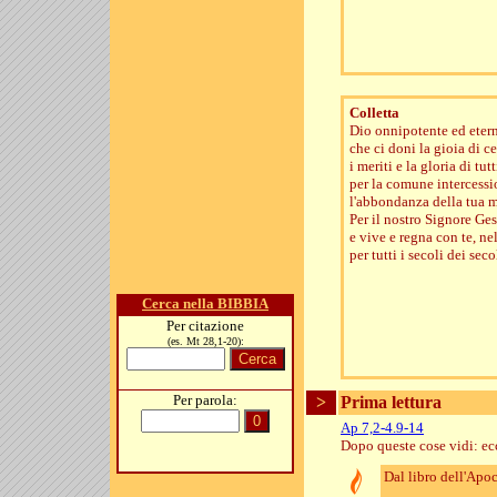
Colletta
Dio onnipotente ed eter
che ci doni la gioia di c
i meriti e la gloria di tu
per la comune intercession
l'abbondanza della tua m
Per il nostro Signore Gesù
e vive e regna con te, nel
per tutti i secoli dei seco
Cerca nella BIBBIA
Per citazione
(es. Mt 28,1-20):
Per parola:
>
Prima lettura
Ap 7,2-4.9-14
Dopo queste cose vidi: ec
Dal libro dell'Apo