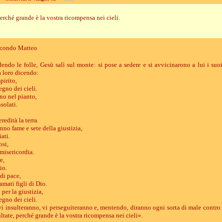
perché grande è la vostra ricompensa nei cieli.
econdo Matteo
endo le folle, Gesù salì sul monte: si pose a sedere e si avvicinarono a lui i suoi
a loro dicendo:
pirito,
regno dei cieli.
no nel pianto,
solati.
redità la terra.
nno fame e sete della giustizia,
ati.
osi,
misericordia.
e,
io.
 di pace,
mati figli di Dio.
 per la giustizia,
regno dei cieli.
i insulteranno, vi perseguiteranno e, mentendo, diranno ogni sorta di male contro 
ltate, perché grande è la vostra ricompensa nei cieli».