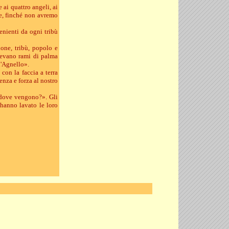
 ai quattro angeli, ai
nte, finché non avremo
enienti da ogni tribù
one, tribù, popolo e
enevano rami di palma
l'Agnello».
 con la faccia a terra
nza e forza al nostro
a dove vengono?». Gli
 hanno lavato le loro