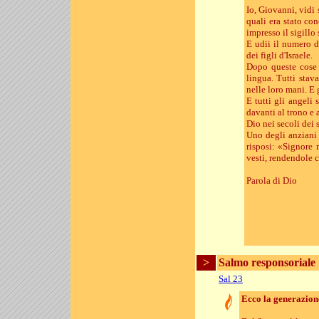
Io, Giovanni, vidi 
quali era stato con
impresso il sigillo 
E udii il numero d
dei figli d'Israele.
Dopo queste cose 
lingua. Tutti stav
nelle loro mani. E 
E tutti gli angeli 
davanti al trono e
Dio nei secoli dei 
Uno degli anziani 
risposi: «Signore 
vesti, rendendole 
Parola di Dio
>
Salmo responsoriale
Sal 23
Ecco la generazione