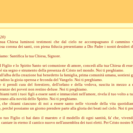
020)
sua Chiesa luminosi testimoni che dal cielo ne accompagnano il cammino v
stosa corona dei santi, con piena fiducia presentiamo a Dio Padre i nostri desideri d
amo: Santifica la tua Chiesa, Signore.
il Figlio e lo Spirito Santo sei comunione di amore, concedi alla tua Chiesa di esse
é sia segno e strumento della presenza di Cristo nel mondo. Noi ti preghiamo.
all'alba della creazione hai benedetto la famiglia, prima comunità umana, sostieni gl
irradino la gioia operosa e feconda del Vangelo. Noi ti preghiamo.
e ti prendi cura del forestiero, dell'orfano e della vedova, suscita in mezzo 
peranze dei poveri non restino deluse. Noi ti preghiamo.
hiami tutti i tuoi figli a essere santi e immacolati nell'amore, rivela il tuo volto a t
prano alla novità dello Spirito. Noi ti preghiamo.
, che chiami ciascuno di noi a essere santo nelle vicende della vita quotidian
, perché possiamo un giorno prendere parte alla gloria dei beati nel cielo. Noi ti p
o tuo Figlio ci hai dato il maestro e il modello di ogni santità, fa' che, vivend
cantare in eterno il cantico nuovo nell'assemblea dei tuoi eletti. Per Cristo nostro 