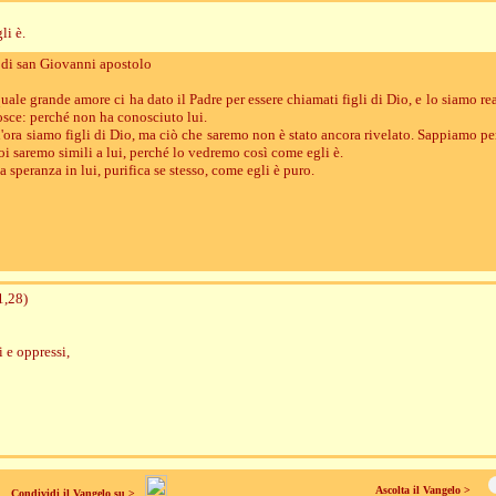
li è.
a di san Giovanni apostolo
uale grande amore ci ha dato il Padre per essere chiamati figli di Dio, e lo siamo re
ce: perché non ha conosciuto lui.
d'ora siamo figli di Dio, ma ciò che saremo non è stato ancora rivelato. Sappiamo p
oi saremo simili a lui, perché lo vedremo così come egli è.
speranza in lui, purifica se stesso, come egli è puro.
1,28)
i e oppressi,
Ascolta il Vangelo >
Condividi il Vangelo su >