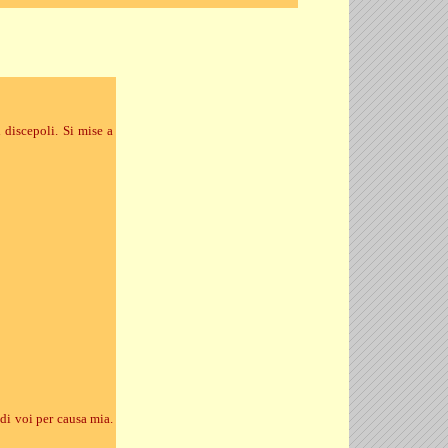
 discepoli. Si mise a
di voi per causa mia.