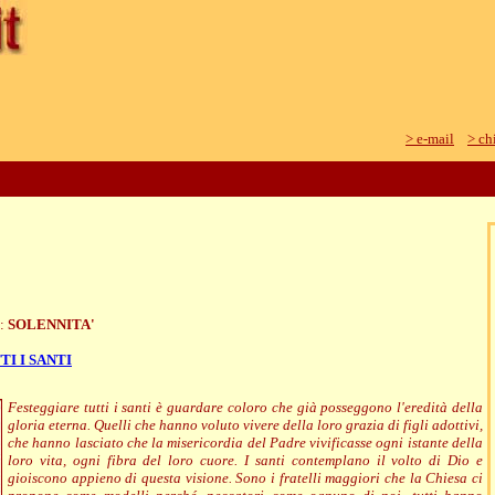
> e-mail
> ch
e:
SOLENNITA'
TI I SANTI
Festeggiare tutti i santi è guardare coloro che già posseggono l'eredità della
gloria eterna. Quelli che hanno voluto vivere della loro grazia di figli adottivi,
che hanno lasciato che la misericordia del Padre vivificasse ogni istante della
loro vita, ogni fibra del loro cuore. I santi contemplano il volto di Dio e
gioiscono appieno di questa visione. Sono i fratelli maggiori che la Chiesa ci