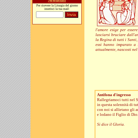
Newsletter
Per ricevere la Liturgia del giorno
inserisci la tua mail:
l'amore esige per esser
lasciarsi bruciare dall'
la Regina di tutti i Santi
essi hanno imparato a r
attualmente, nascosti nel
Antifona d'ingresso
Rallegriamoci tutti nel 
in questa solennità di tut
con noi si allietano gli 
e lodano il Figlio di Dio
Si dice il Gloria.