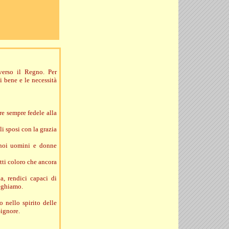
erso il Regno. Per
i bene e le necessità
re sempre fedele alla
i sposi con la grazia
a noi uomini e donne
utti coloro che ancora
a, rendici capaci di
reghiamo.
o nello spirito delle
Signore.