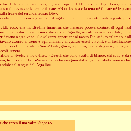
salire dall'oriente un altro angelo, con il sigillo del Dio vivente. E gridò a gran voce
cesso di devastare la terra e il mare: «Non devastate la terra né il mare né le pia
sulla fronte dei servi del nostro Dio».
i coloro che furono segnati con il sigillo: centoquarantaquattromila segnati, prov
vidi: ecco, una moltitudine immensa, che nessuno poteva contare, di ogni nazi
ano in piedi davanti al trono e davanti all'Agnello, avvolti in vesti candide, e t
gridavano a gran voce: «La salvezza appartiene al nostro Dio, seduto sul trono, e al
stavano attorno al trono e agli anziani e ai quattro esseri viventi, e si inchinarono
 adorarono Dio dicendo: «Amen! Lode, gloria, sapienza, azione di grazie, onore, pote
secoli. Amen».
allora si rivolse a me e disse: «Questi, che sono vestiti di bianco, chi sono e d
mio, tu lo sai». E lui: «Sono quelli che vengono dalla grande tribolazione e che
candide nel sangue dell'Agnello».
 che cerca il tuo volto, Signore.