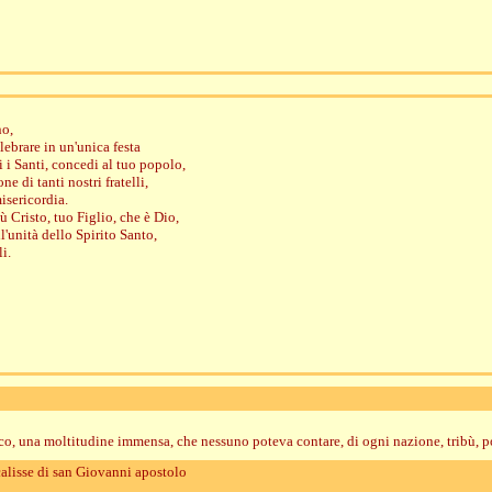
no,
elebrare in un'unica festa
tti i Santi, concedi al tuo popolo,
e di tanti nostri fratelli,
isericordia.
 Cristo, tuo Figlio, che è Dio,
l'unità dello Spirito Santo,
li.
co, una moltitudine immensa, che nessuno poteva contare, di ogni nazione, tribù, p
calisse di san Giovanni apostolo