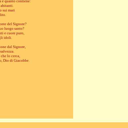
ra e quanto contiene:
 abitanti.
to sui mari
lito.
monte del Signore?
suo luogo santo?
ti e cuore puro,
li idoli.
ione dal Signore,
 salvezza.
che lo cerca,
to, Dio di Giacobbe.