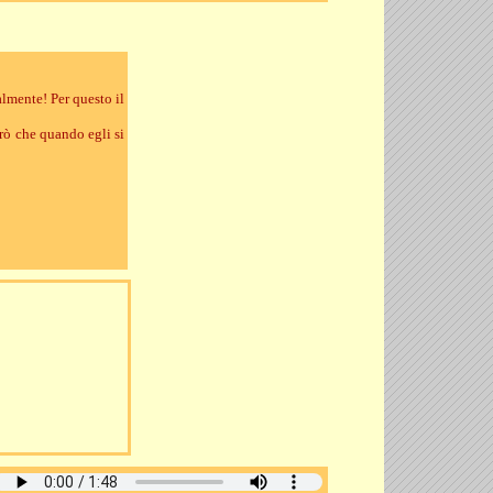
almente! Per questo il
erò che quando egli si