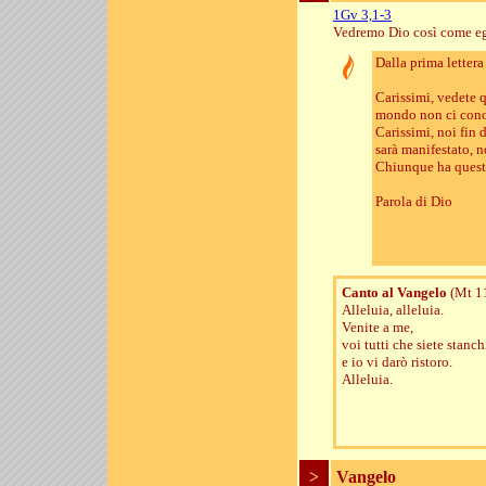
1Gv 3,1-3
Vedremo Dio così come eg
Dalla prima letter
Carissimi, vedete q
mondo non ci conos
Carissimi, noi fin 
sarà manifestato, n
Chiunque ha questa 
Parola di Dio
Canto al Vangelo
(Mt 1
Alleluia, alleluia.
Venite a me,
voi tutti che siete stanch
e io vi darò ristoro.
Alleluia.
>
Vangelo