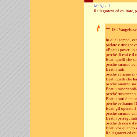
Mt 5,1-12
Rallegratevi ed esultate, 
+
Dal Vangelo s
In quel tempo, ved
parlare e insegnav
«Beati i poveri in s
perché di essi è il 
Beati quelli che so
perché saranno con
Beati i miti,
perché avranno in e
Beati quelli che ha
perché saranno sazi
Beati i misericordi
perché troveranno 
Beati i puri di cuor
perché vedranno D
Beati gli operatori
perché saranno chia
Beati i perseguitati
perché di essi è il 
Beati voi quando v
Rallegratevi ed esu