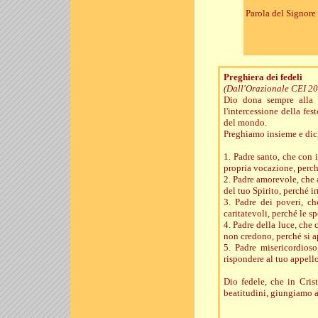
Parola del Signore
Preghiera dei fedeli
(Dall'Orazionale CEI 2
Dio dona sempre alla 
l'intercessione della fe
del mondo.
Preghiamo insieme e dici
1. Padre santo, che con 
propria vocazione, perch
2. Padre amorevole, che 
del tuo Spirito, perché 
3. Padre dei poveri, ch
caritatevoli, perché le s
4. Padre della luce, che c
non credono, perché si a
5. Padre misericordioso
rispondere al tuo appello
Dio fedele, che in Crist
beatitudini, giungiamo a 