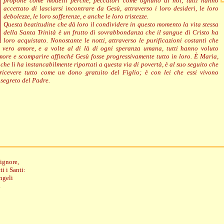
propone come modelli perché, peccatori come ognuno di noi, tutti hanno
accettato di lasciarsi incontrare da Gesù, attraverso i loro desideri, le loro
debolezze, le loro sofferenze, e anche le loro tristezze.
Questa beatitudine che dà loro il condividere in questo momento la vita stessa
della Santa Trinità è un frutto di sovrabbondanza che il sangue di Cristo ha
loro acquistato. Nonostante le notti, attraverso le purificazioni costanti che
e vero amore, e a volte al di là di ogni speranza umana, tutti hanno voluto
amore e scomparire affinché Gesù fosse progressivamente tutto in loro. È Maria,
, che li ha instancabilmente riportati a questa via di povertà, è al suo seguito che
icevere tutto come un dono gratuito del Figlio; è con lei che essi vivono
 segreto del Padre.
Signore,
ti i Santi:
angeli
.