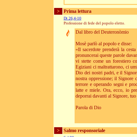
>
Prima lettura
Dt 26,4-10
Professione di fede del popolo eletto.
Dal libro del Deuteronòmio
Mosè parlò al popolo e disse:
«Il sacerdote prenderà la cesta
pronuncerai queste parole davan
vi stette come un forestiero 
Egiziani ci maltrattarono, ci u
Dio dei nostri padri, e il Signor
nostra oppressione; il Signore 
terrore e operando segni e pro
latte e miele. Ora, ecco, io pr
deporrai davanti al Signore, tuo 
Parola di Dio
>
Salmo responsoriale