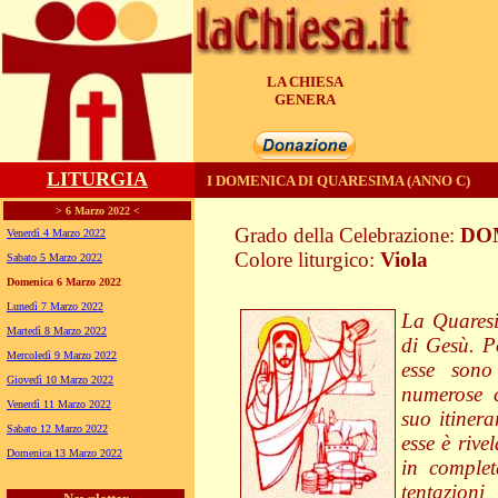
LA CHIESA
UNITA'
LITURGIA
I DOMENICA DI QUARESIMA (ANNO C)
> 6 Marzo 2022 <
Grado della Celebrazione:
DO
Venerdì 4 Marzo 2022
Colore liturgico:
Viola
Sabato 5 Marzo 2022
CQ010 ;
Domenica 6 Marzo 2022
Lunedì 7 Marzo 2022
La Quaresi
Martedì 8 Marzo 2022
di Gesù. Po
Mercoledì 9 Marzo 2022
esse sono
Giovedì 10 Marzo 2022
numerose c
Venerdì 11 Marzo 2022
suo itinera
Sabato 12 Marzo 2022
esse è rive
Domenica 13 Marzo 2022
in complet
tentazion