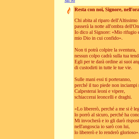
Sal 90
Resta con noi, Signore, nell'or
Chi abita al riparo dell'Altissimo
passerà la notte all'ombra dell'O
Io dico al Signore: «Mio rifugio 
mio Dio in cui confido».
Non ti potrà colpire la sventura,
nessun colpo cadrà sulla tua tend
Egli per te darà ordine ai suoi an
di custodirti in tutte le tue vie.
Sulle mani essi ti porteranno,
perché il tuo piede non inciampi n
Calpesterai leoni e vipere,
schiaccerai leoncelli e draghi.
«Lo libererò, perché a me si è le
lo porrò al sicuro, perché ha con
Mi invocherà e io gli darò rispost
nell'angoscia io sarò con lui,
lo libererò e lo renderò glorioso»