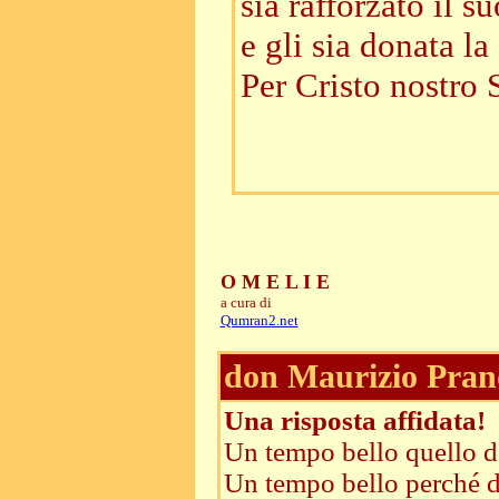
sia rafforzato il s
e gli sia donata la
Per Cristo nostro 
O M E L I E
a cura di
Qumran2.net
don Maurizio Pran
Una risposta affidata!
Un tempo bello quello de
Un tempo bello perché d