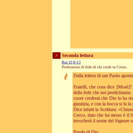
>
Seconda lettura
Rm 10,8-13
Professione di fede di chi crede in Cristo.
Dalla lettera di san Paolo apos
Fratelli, che cosa dice [Mosè]? 
della fede che noi predichiamo. 
cuore crederai che Dio lo ha risu
giustizia, e con la bocca si fa l
Dice infatti la Scrittura: «Chiu
Greco, dato che lui stesso è il S
invocherà il nome del Signore s
Parola di Dio