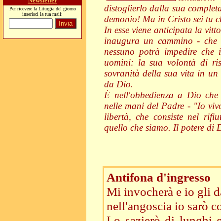
Newsletter
distoglierlo dalla sua complet
Per ricevere la Liturgia del giorno
inserisci la tua mail:
demonio! Ma in Cristo sei tu ch
In esse viene anticipata la vitt
inaugura un cammino - che è 
nessuno potrà impedire che il
uomini: la sua volontà di ris
sovranità della sua vita in un
da Dio.
È nell'obbedienza a Dio che 
nelle mani del Padre - "Io vivo
libertà, che consiste nel rifi
quello che siamo. Il potere di 
Antifona d'ingresso
Mi invocherà e io gli d
nell'angoscia io sarò co
Lo sazierò di lunghi g