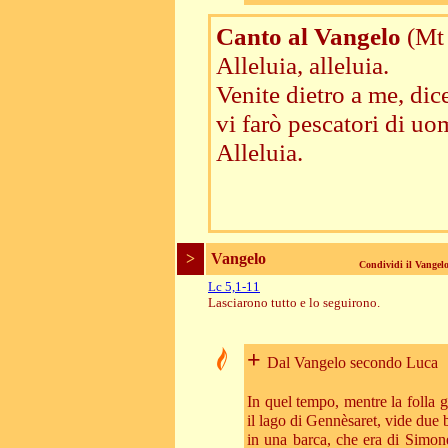
Canto al Vangelo
(Mt
Alleluia, alleluia.
Venite dietro a me, dice
vi farò pescatori di uo
Alleluia.
>
Vangelo
Condividi il Vange
Lc 5,1-11
Lasciarono tutto e lo seguirono.
+
Dal Vangelo secondo Luca
In quel tempo, mentre la folla g
il lago di Gennèsaret, vide due b
in una barca, che era di Simone