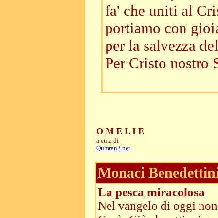
fa' che uniti al Cr
portiamo con gioia 
per la salvezza d
Per Cristo nostro 
O M E L I E
a cura di
Qumran2.net
Monaci Benedettini 
La pesca miracolosa
Nel vangelo di oggi non 