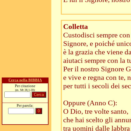
Colletta
Custodisci sempre con 
Signore, e poiché unic
è la grazia che viene da
aiutaci sempre con la t
Per il nostro Signore G
e vive e regna con te, n
Cerca nella BIBBIA
per tutti i secoli dei sec
Per citazione
(es. Mt 28,1-20):
Oppure (Anno C):
Per parola:
O Dio, tre volte santo,
che hai scelto gli annun
tra uomini dalle labbra