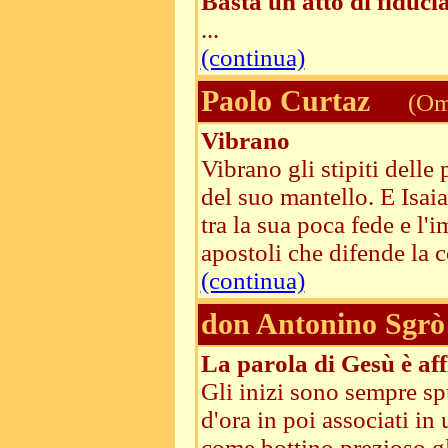
Basta un atto di fiducia
...
(continua)
Paolo Curtaz
(Ome
Vibrano
Vibrano gli stipiti dell
del suo mantello. E Isaia
tra la sua poca fede e l'
apostoli che difende la 
(continua)
don Antonino Sgrò
La parola di Gesù è aff
Gli inizi sono sempre sp
d'ora in poi associati in
come bottino prezioso gli