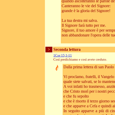
quando ascolteranno le parole de
Canteranno le vie del Signore:
grande è la gloria del Signore!
La tua destra mi salva.
Il Signore farà tutto per me.
Signore, il tuo amore è per sempr
non abbandonare l'opera delle tu
>
Seconda lettura
1Cor 15,1-11
Così predichiamo e così avete creduto.
Dalla prima lettera di san Paolo
Vi proclamo, fratelli, il Vangelo
quale siete salvati, se lo mant
A voi infatti ho trasmesso, anzit
che Cristo morì per i nostri pecc
e che fu sepolto
e che è risorto il terzo giorno s
e che apparve a Cefa e quindi a
In seguito apparve a più di cin