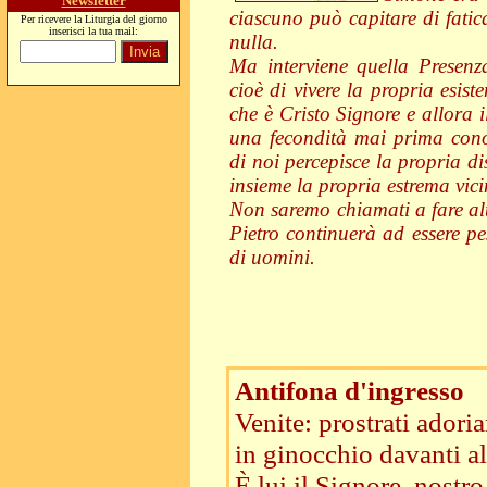
Newsletter
ciascuno può capitare di fatic
Per ricevere la Liturgia del giorno
inserisci la tua mail:
nulla.
Ma interviene quella Presenz
cioè di vivere la propria esist
che è Cristo Signore e allora i
una fecondità mai prima cono
di noi percepisce la propria d
insieme la propria estrema vic
Non saremo chiamati a fare alt
Pietro continuerà ad essere pe
di uomini.
Antifona d'ingresso
Venite: prostrati adori
in ginocchio davanti al 
È lui il Signore, nostro