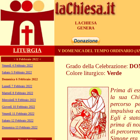
LA CHIESA
UNITA'
LITURGIA
V DOMENICA DEL TEMPO ORDINARIO (A
> 6 Febbraio 2022 <
Grado della Celebrazione:
DO
Venerdì 4 Febbraio 2022
Colore liturgico:
Verde
Sabato 5 Febbraio 2022
CO050 ;
Domenica 6 Febbraio 2022
Lunedì 7 Febbraio 2022
Prima di ess
Martedì 8 Febbraio 2022
la sua Chi
Mercoledì 9 Febbraio 2022
percorso p
Giovedì 10 Febbraio 2022
impulsiva ed
Venerdì 11 Febbraio 2022
Egli è sta
Sabato 12 Febbraio 2022
prima di noi
Domenica 13 Febbraio 2022
di percorrere
Simone era 