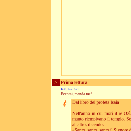
>
Prima lettura
Is 6,1-2.3-8
Eccomi, manda me!
Dal libro del profeta Isaìa
Nell'anno in cui morì il re Ozì
manto riempivano il tempio. Sop
all'altro, dicendo:
«Santo, santo, santo il Signore d