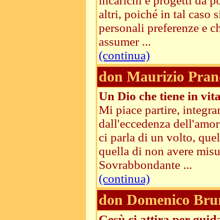
incarichi e progetti da 
altri, poiché in tal cas
personali preferenze e ch
assumer ...
(continua)
don Maurizio Pran
Un Dio che tiene in vit
Mi piace partire, integra
dall'eccedenza dell'amor
ci parla di un volto, que
quella di non avere misu
Sovrabbondante ...
(continua)
don Domenico Bru
Gesù ci attira per guid