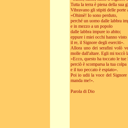
Tutta la terra è piena della sua g
Vibravano gli stipiti delle porte
«Ohimè! Io sono perduto,
perché un uomo dalle labbra im
e in mezzo a un popolo
dalle labbra impure io abito;
eppure i miei occhi hanno visto
il re, il Signore degli eserciti».
Allora uno dei serafini volò 
molle dall'altare. Egli mi toccò 
«Ecco, questo ha toccato le tue 
perciò è scomparsa la tua colpa
e il tuo peccato è espiato».
Poi io udii la voce del Signor
manda me!».
Parola di Dio