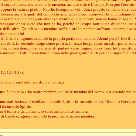
 il corpo? Invece molte sono le membra, ma uno solo è il corpo. Non può l'occhio
 oppure la testa ai piedi: «Non ho bisogno di voi». Anzi proprio le membra del c
 necessarie; e le parti del corpo che riteniamo meno onorevoli le circondiamo di
sono trattate con maggiore decenza, mentre quelle decenti non ne hanno bisogno. 
maggiore onore a ciò che non ne ha, perché nel corpo non vi sia divisione, ma 
e delle altre. Quindi se un membro soffre, tutte le membra soffrono insieme; e se
oiscono con lui.
o di Cristo e, ognuno secondo la propria parte, sue membra. Alcuni perciò Dio li ha 
postoli, in secondo luogo come profeti, in terzo luogo come maestri; poi ci sono 
oni, di assistere, di governare, di parlare varie lingue. Sono forse tutti apostoli?
o miracoli? Tutti possiedono il dono delle guarigioni? Tutti parlano lingue? Tutti 
12, 12-14.27):
 lettera di san Paolo apostolo ai Corìnzi
corpo è uno solo e ha molte membra, e tutte le membra del corpo, pur essendo molte
.
iamo stati battezzati mediante un solo Spirito in un solo corpo, Giudei o Greci, sch
i da un solo Spirito.
 non è formato da un membro solo, ma da molte membra.
o di Cristo e, ognuno secondo la propria parte, sue membra.