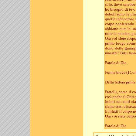
solo, dove sarebbe
ho bisogno di te»;
deboli sono le più
quelle indecorose 
corpo conferendo 
abbiano cura le un
tutte le membra gi
Ora voi siete corp
primo luogo come a
dono delle guarigi
maestri? Tutti fann
Parola di Dio.
Forma breve (1Cor 
Dalla lettera prima
Fratelli, come il 
così anche il Cristo
Infatti noi tutti s
siamo stati dissetat
E infatti il corpo
Ora voi siete corp
Parola di Dio