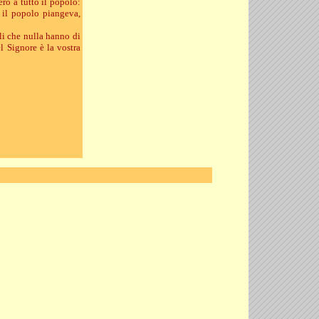
ero a tutto il popolo:
o il popolo piangeva,
li che nulla hanno di
l Signore è la vostra