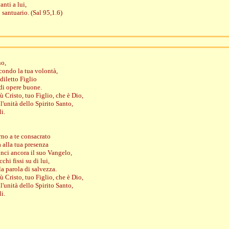
nti a lui,
 santuario. (Sal 95,1.6)
no,
econdo la tua volontà,
diletto Figlio
 di opere buone.
 Cristo, tuo Figlio, che è Dio,
l'unità dello Spirito Santo,
li.
rno a te consacrato
 alla tua presenza
unci ancora il suo Vangelo,
chi fissi su di lui,
la parola di salvezza.
ù Cristo, tuo Figlio, che è Dio,
l'unità dello Spirito Santo,
li.