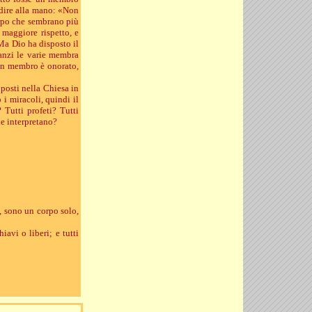
 dire alla mano: «Non
orpo che sembrano più
 maggiore rispetto, e
Ma Dio ha disposto il
anzi le varie membra
 un membro è onorato,
posti nella Chiesa in
i miracoli, quindi il
 Tutti profeti? Tutti
le interpretano?
, sono un corpo solo,
iavi o liberi; e tutti