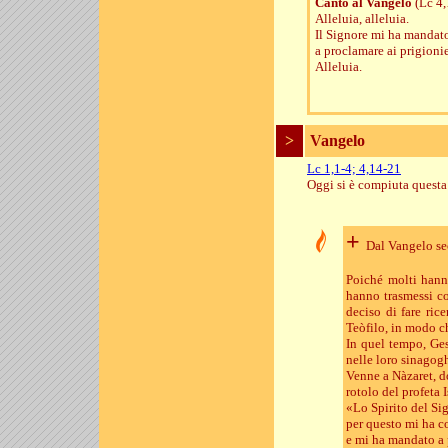
Canto al Vangelo
(Lc 4,
Alleluia, alleluia.
Il Signore mi ha mandato 
a proclamare ai prigionie
Alleluia.
>
Vangelo
Lc 1,1-4; 4,14-21
Oggi si è compiuta questa 
+
Dal Vangelo s
Poiché molti hann
hanno trasmessi co
deciso di fare rice
Teòfilo, in modo ch
In quel tempo, Ges
nelle loro sinagog
Venne a Nàzaret, do
rotolo del profeta I
«Lo Spirito del Si
per questo mi ha c
e mi ha mandato a p