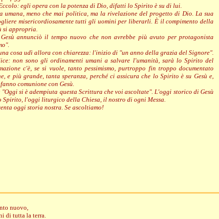
Eccolo: egli opera con la potenza di Dio, difatti lo Spirito è su di lui.
 umana, meno che mai politica, ma la rivelazione del progetto di Dio. La sua
gliere misericordiosamente tutti gli uomini per liberarli. È il compimento della
ù si appropria.
, Gesù annunciò il tempo nuovo che non avrebbe più avuto per protagonista
mo".
na cosa udì allora con chiarezza: l'inizio di "un anno della grazia del Signore".
ice: non sono gli ordinamenti umani a salvare l'umanità, sarà lo Spirito del
mazione c'è, se si vuole, tanto pessimismo, purtroppo fin troppo documentato
he, e più grande, tanta speranza, perché ci assicura che lo Spirito è su Gesù e,
he fanno comunione con Gesù.
 "Oggi si è adempiuta questa Scrittura che voi ascoltate". L'oggi storico di Gesù
o Spirito, l'oggi liturgico della Chiesa, il nostro di ogni Messa.
enta oggi storia nostra. Se ascoltiamo!
anto nuovo,
 di tutta la terra.