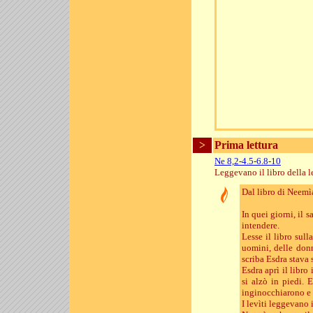
>
Prima lettura
Ne 8,2-4.5-6.8-10
Leggevano il libro della l
Dal libro di Neemì
In quei giorni, il 
intendere.
Lesse il libro sul
uomini, delle donn
scriba Esdra stava 
Esdra aprì il libro
si alzò in piedi. 
inginocchiarono e s
I levìti leggevano 