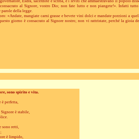
governatore, Esdra, sacerdote e scriba, e i leviti che ammaestravano il popolo diss
onsacrato al Signore, vostro Dio; non fate lutto e non piangete!». Infatti tutt
 parole della legge.
oro: «Andate, mangiate carni grasse e bevete vini dolci e mandate porzioni a quel
questo giorno è consacrato al Signore nostro; non vi rattristate, perché la gioia de
re, sono spirito e vita.
 è perfetta,
 Signore è stabile,
lice.
e sono retti,
;
ore è limpido,