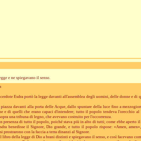
egge e ne spiegavano il senso.
a
sacerdote Esdra portò la legge davanti all'assemblea degli uomini, delle donne e di 
la piazza davanti alla porta delle Acque, dallo spuntare della luce fino a mezzogior
e e di quelli che erano capaci d'intendere; tutto il popolo tendeva l'orecchio al 
sopra una tribuna di legno, che avevano costruito per l'occorrenza.
 in presenza di tutto il popolo, poiché stava più in alto di tutti; come ebbe aperto il 
Esdra benedisse il Signore, Dio grande, e tutto il popolo rispose: «Amen, amen»
i prostrarono con la faccia a terra dinanzi al Signore.
il libro della legge di Dio a brani distinti e spiegavano il senso, e così facevano com