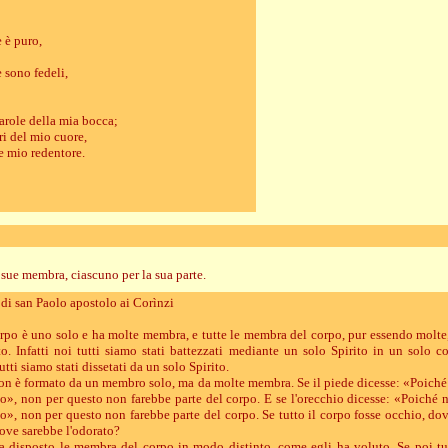
e è puro,
e sono fedeli,
parole della mia bocca;
ri del mio cuore,
e mio redentore.
e sue membra, ciascuno per la sua parte.
 di san Paolo apostolo ai Corìnzi
corpo è uno solo e ha molte membra, e tutte le membra del corpo, pur essendo molte
to. Infatti noi tutti siamo stati battezzati mediante un solo Spirito in un solo c
tutti siamo stati dissetati da un solo Spirito.
 non è formato da un membro solo, ma da molte membra. Se il piede dicesse: «Poic
o», non per questo non farebbe parte del corpo. E se l'orecchio dicesse: «Poiché
o», non per questo non farebbe parte del corpo. Se tutto il corpo fosse occhio, dov
dove sarebbe l'odorato?
ha disposto le membra del corpo in modo distinto, come egli ha voluto. Se poi t