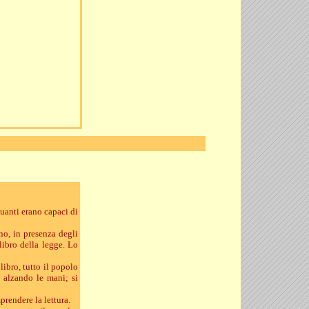
quanti erano capaci di
no, in presenza degli
libro della legge. Lo
libro, tutto il popolo
, alzando le mani; si
prendere la lettura.