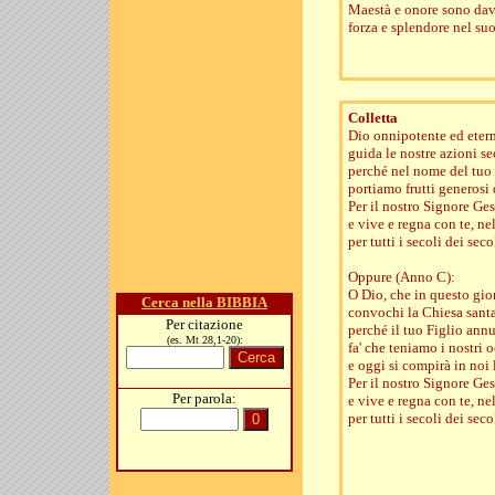
Maestà e onore sono dava
forza e splendore nel suo
Colletta
Dio onnipotente ed eter
guida le nostre azioni s
perché nel nome del tuo 
portiamo frutti generosi
Per il nostro Signore Gesù
e vive e regna con te, nel
per tutti i secoli dei seco
Oppure (Anno C):
O Dio, che in questo gio
Cerca nella BIBBIA
convochi la Chiesa santa
Per citazione
perché il tuo Figlio ann
(es. Mt 28,1-20):
fa' che teniamo i nostri oc
e oggi si compirà in noi 
Per il nostro Signore Ges
Per parola:
e vive e regna con te, nel
per tutti i secoli dei seco