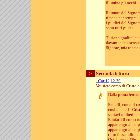
illumina gli occhi.
Il timore del Signor
rimane per sempre;
i giudizi del Signor
sono tutti giusti.
Ti siano gradite le 
davanti a te i pensie
Signore, mia roccia 
>
Seconda lettura
1Cor 12,12-30
Voi siete corpo di Cristo 
Dalla prima lettera
Fratelli, come il 
così anche il Cris
schiavi o liberi; e 
E infatti il corpo
appartengo al corp
appartengo al corp
tutto fosse udito, 
Ora, invece, Dio 