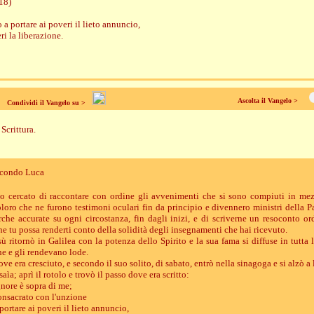
18)
a portare ai poveri il lieto annuncio,
ri la liberazione.
Ascolta il Vangelo >
Condividi il Vangelo su >
Scrittura.
econdo Luca
o cercato di raccontare con ordine gli avvenimenti che si sono compiuti in mez
loro che ne furono testimoni oculari fin da principio e divennero ministri della Pa
rche accurate su ogni circostanza, fin dagli inizi, e di scriverne un resoconto ord
e tu possa renderti conto della solidità degli insegnamenti che hai ricevuto.
ù ritornò in Galilea con la potenza dello Spirito e la sua fama si diffuse in tutta 
he e gli rendevano lode.
ve era cresciuto, e secondo il suo solito, di sabato, entrò nella sinagoga e si alzò a l
saìa; aprì il rotolo e trovò il passo dove era scritto:
gnore è sopra di me;
onsacrato con l'unzione
ortare ai poveri il lieto annuncio,