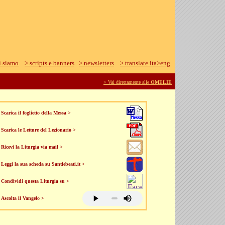
i siamo
> scripts e banners
> newsletters
> translate ita>eng
> Vai direttamente alle
OMELIE
Scarica il foglietto della Messa >
Scarica le Letture del Lezionario >
Ricevi la Liturgia via mail >
Leggi la sua scheda su Santiebeati.it >
Condividi questa Liturgia su >
Ascolta il Vangelo >