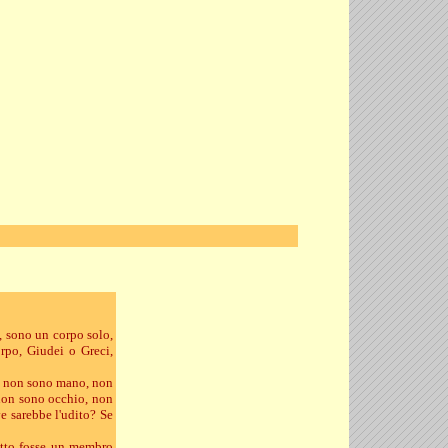
, sono un corpo solo,
orpo, Giudei o Greci,
hé non sono mano, non
 non sono occhio, non
e sarebbe l'udito? Se
utto fosse un membro