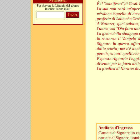
Newsletter
È il "manifesto" di Gesù. 
Per ricevere la Liturgia del giorno
La sua non sarà un'opera
inserisci la tua mail:
missione è quella di acco
profezia di Isaia che Ges
A Nazaret, quel sabato
l'uomo, ma "Dio fatto uo
La gente della sinagoga u
In sostanza il Vangelo d
Signore. In questa affer
dalla storia; ma c'è anc
perciò, su tutti quelli c
E questo riguarda l'oggi:
diventa, per la forza dell
La predica di Nazaret div
Antifona d'ingresso
Cantate al Signore un c
cantate al Signore, uomini