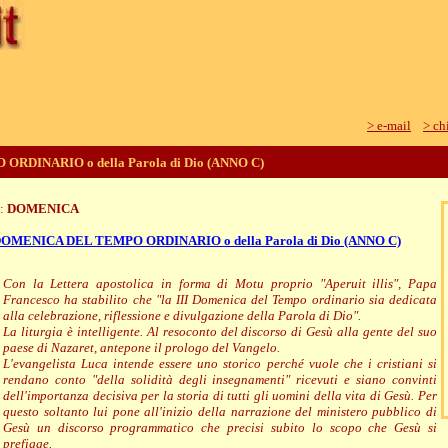
> e-mail
> ch
RDINARIO o della Parola di Dio (ANNO C)
e:
DOMENICA
 DOMENICA DEL TEMPO ORDINARIO o della Parola di Dio (ANNO C)
Con la Lettera apostolica in forma di Motu proprio "Aperuit illis", Papa
Francesco ha stabilito che "la III Domenica del Tempo ordinario sia dedicata
alla celebrazione, riflessione e divulgazione della Parola di Dio".
La liturgia è intelligente. Al resoconto del discorso di Gesù alla gente del suo
paese di Nazaret, antepone il prologo del Vangelo.
L'evangelista Luca intende essere uno storico perché vuole che i cristiani si
rendano conto "della solidità degli insegnamenti" ricevuti e siano convinti
dell'importanza decisiva per la storia di tutti gli uomini della vita di Gesù. Per
questo soltanto lui pone all'inizio della narrazione del ministero pubblico di
Gesù un discorso programmatico che precisi subito lo scopo che Gesù si
prefigge.