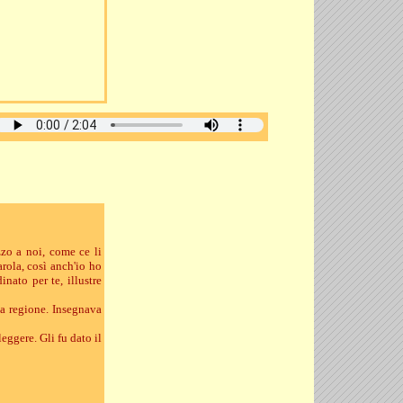
zo a noi, come ce li
rola, così anch'io ho
inato per te, illustre
la regione. Insegnava
eggere. Gli fu dato il