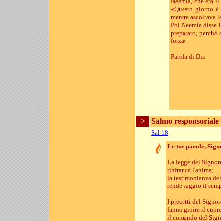
Neemìa, che era il 
«Questo giorno è c
mentre ascoltava le
Poi Neemìa disse l
preparato, perché 
forza».
Parola di Dio
>
Salmo responsoriale
Sal 18
Le tue parole, Signo
La legge del Signore
rinfranca l'anima;
la testimonianza del
rende saggio il semp
I precetti del Signor
fanno gioire il cuore
il comando del Sign