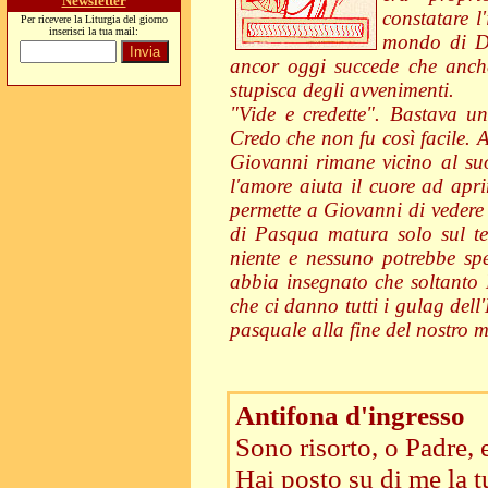
Newsletter
constatare l
Per ricevere la Liturgia del giorno
inserisci la tua mail:
mondo di Di
ancor oggi succede che anche
stupisca degli avvenimenti.
"Vide e credette". Bastava un
Credo che non fu così facile. 
Giovanni rimane vicino al s
l'amore aiuta il cuore ad apri
permette a Giovanni di vedere e
di Pasqua matura solo sul te
niente e nessuno potrebbe spe
abbia insegnato che soltanto 
che ci danno tutti i gulag dell
pasquale alla fine del nostro m
Antifona d'ingresso
Sono risorto, o Padre, 
Hai posto su di me la t