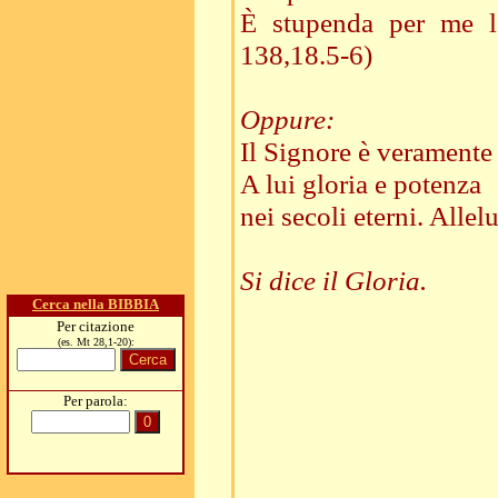
È stupenda per me la
138,18.5-6)
Oppure:
Il Signore è veramente 
A lui gloria e potenza
nei secoli eterni. Allel
Si dice il Gloria.
Cerca nella BIBBIA
Per citazione
(es. Mt 28,1-20):
Per parola: