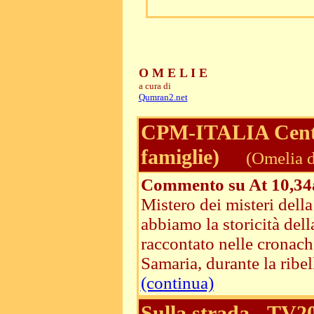
O M E L I E
a cura di
Qumran2.net
CPM-ITALIA Centri
famiglie)
(Omelia d
Commento su At 10,34a.
Mistero dei misteri della 
abbiamo la storicità del
raccontato nelle cronach
Samaria, durante la ribell
(continua)
Sulla strada - TV2