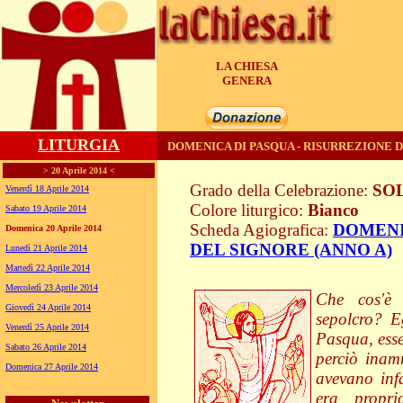
LA CHIESA
UNITA'
LITURGIA
DOMENICA DI PASQUA - RISURREZIONE D
> 20 Aprile 2014 <
Grado della Celebrazione:
SO
Venerdì 18 Aprile 2014
Colore liturgico:
Bianco
Sabato 19 Aprile 2014
Scheda Agiografica:
DOMENI
Domenica 20 Aprile 2014
DEL SIGNORE (ANNO A)
Lunedì 21 Aprile 2014
AP010 ;
Martedì 22 Aprile 2014
Mercoledì 23 Aprile 2014
Che cos'è 
Giovedì 24 Aprile 2014
sepolcro? E
Venerdì 25 Aprile 2014
Pasqua, esse
Sabato 26 Aprile 2014
perciò inam
Domenica 27 Aprile 2014
avevano inf
era propri