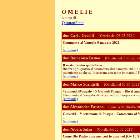
O M E L I E
a cura di
Qumran2.net
don Carlo Occelli
(Omelia del 06-05-2021)
Commento al Vangelo 6 maggio 2021
...
(continua)
don Domenico Bruno
(Omelia del 06-05-2021
Il nostro audio quotidiano
Ricevi ogni giorno il commento direttamente sul tuo te
aspettiamo anche su Instagram con tante immagini! Per
(continua)
don Marco Scandelli
(Omelia del 06-05-2021
#2minutiDiVangelo - 5 Giovedì Pasqua - Dio ti ama!
Commento al Vangelo del V giovedì di Pasqua - a cur
(continua)
don Alessandro Farano
(Omelia del 06-05-20
Giovedi? - V settimana di Pasqua - Commento al 
...
(continua)
don Nicola Salsa
(Omelia del 06-05-2021)
Come Dio Padre ama me, così io amo voi (Gv 15,9