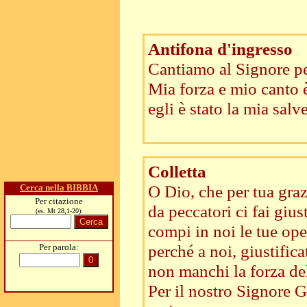
Antifona d'ingresso
Cantiamo al Signore pe
Mia forza e mio canto è
egli è stato la mia sal
Colletta
O Dio, che per tua graz
Cerca nella BIBBIA
Per citazione
da peccatori ci fai giust
(es. Mt 28,1-20):
compi in noi le tue oper
perché a noi, giustificat
Per parola:
non manchi la forza de
Per il nostro Signore Ge