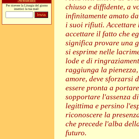
Newsletter
chiuso e diffidente, a v
Per ricevere la Liturgia del giorno
inserisci la tua mail:
infinitamente amato da 
i suoi rifiuti. Accettar
accettare il fatto che e
significa provare una g
si esprime nelle lacrime
lode e di ringraziamen
raggiunga la pienezza, 
amore, deve sforzarsi d
essere pronta a portare
sopportare l'assenza di
legittima e persino l'e
riconoscere la presenza
che precede l'alba dell
futuro.