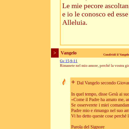
Le mie pecore ascoltano
e io le conosco ed ess
Alleluia.
>
Vangelo
Condividi il Vange
Gv 15,9-11
Rimanete nel mio amore, perché la vostra gio
+
Dal Vangelo secondo Giova
In quel tempo, disse Gesù ai suo
«Come il Padre ha amato me, an
Se osserverete i miei comandam
Padre mio e rimango nel suo am
Vi ho detto queste cose perché la
Parola del Signore