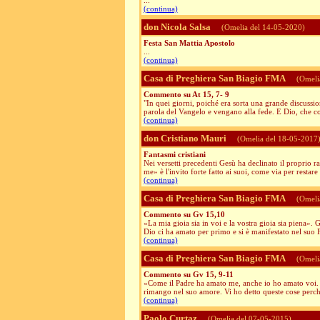
...
(continua)
don Nicola Salsa
(Omelia del 14-05-2020)
Festa San Mattia Apostolo
...
(continua)
Casa di Preghiera San Biagio FMA
(Omeli
Commento su At 15, 7- 9
"In quei giorni, poiché era sorta una grande discussion
parola del Vangelo e vengano alla fede. E Dio, che con
(continua)
don Cristiano Mauri
(Omelia del 18-05-2017
Fantasmi cristiani
Nei versetti precedenti Gesù ha declinato il proprio ra
me» è l'invito forte fatto ai suoi, come via per restare 
(continua)
Casa di Preghiera San Biagio FMA
(Omeli
Commento su Gv 15,10
«La mia gioia sia in voi e la vostra gioia sia piena».
Dio ci ha amato per primo e si è manifestato nel suo Fi
(continua)
Casa di Preghiera San Biagio FMA
(Omeli
Commento su Gv 15, 9-11
«Come il Padre ha amato me, anche io ho amato voi. 
rimango nel suo amore. Vi ho detto queste cose perché l
(continua)
Paolo Curtaz
(Omelia del 07-05-2015)