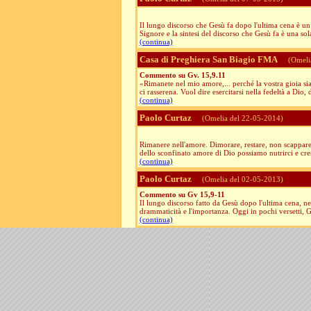
Il lungo discorso che Gesù fa dopo l'ultima cena è un 
Signore e la sintesi del discorso che Gesù fa è una sola
(continua)
Casa di Preghiera San Biagio FMA
(Omeli
Commento su Gv. 15,9.11
«Rimanete nel mio amore,... perché la vostra gioia sia
ci rasserena. Vuol dire esercitarsi nella fedeltà a Dio, d
(continua)
Paolo Curtaz
(Omelia del 22-05-2014)
Rimanere nell'amore. Dimorare, restare, non scappare. 
dello sconfinato amore di Dio possiamo nutrirci e cres
(continua)
Paolo Curtaz
(Omelia del 02-05-2013)
Commento su Gv 15,9-11
Il lungo discorso fatto da Gesù dopo l'ultima cena, nel
drammaticità e l'importanza. Oggi in pochi versetti, Ge
(continua)