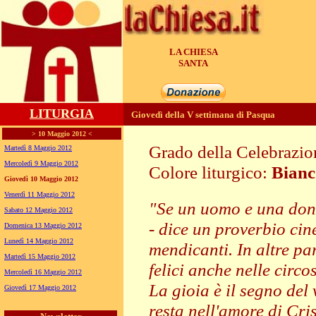
LA CHIESA
GENERA
LITURGIA
Giovedì della V settimana di Pasqua
> 10 Maggio 2012 <
Grado della Celebrazi
Martedì 8 Maggio 2012
Mercoledì 9 Maggio 2012
Colore liturgico:
Bianc
Giovedì 10 Maggio 2012
EP054 ;
Venerdì 11 Maggio 2012
"Se un uomo e una don
Sabato 12 Maggio 2012
- dice un proverbio cin
Domenica 13 Maggio 2012
Lunedì 14 Maggio 2012
mendicanti. In altre par
Martedì 15 Maggio 2012
felici anche nelle circos
Mercoledì 16 Maggio 2012
La gioia è il segno del
Giovedì 17 Maggio 2012
resta nell'amore di Cri