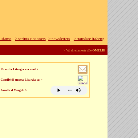
i siamo
> scripts e banners
> newsletters
> translate ita>eng
> Vai direttamente alle
OMELIE
Ricevi la Liturgia via mail >
Condividi questa Liturgia su >
Ascolta il Vangelo >