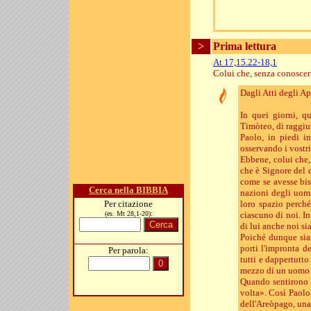
>
Prima lettura
At 17,15.22-18,1
Colui che, senza conoscerl
Dagli Atti degli Ap
In quei giorni, q
Timòteo, di raggiun
Paolo, in piedi in
osservando i vostri
Ebbene, colui che,
che è Signore del c
come se avesse biso
Cerca nella BIBBIA
nazioni degli uomin
Per citazione
loro spazio perché
(es. Mt 28,1-20):
ciascuno di noi. I
di lui anche noi si
Poiché dunque siam
porti l'impronta d
Per parola:
tutti e dappertutt
mezzo di un uomo ch
Quando sentirono p
volta». Così Paolo
dell'Areòpago, una