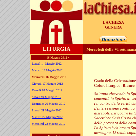
LA CHIESA
GENERA
LITURGIA
Mercoledì della VI settiman
> 16 Maggio 2012 <
Lunedì 14 Maggio 2012
Martedì 15 Maggio 2012
Mercoledì 16 Maggio 2012
Grado della Celebrazion
Giovedì 17 Maggio 2012
Colore liturgico:
Bianco
EP063 ;
Venerdì 18 Maggio 2012
Soltanto ricevendo lo Spi
Sabato 19 Maggio 2012
comunità lo Spirito di ve
l'incontro della verità c
Domenica 20 Maggio 2012
L'intercessione continua d
Lunedì 21 Maggio 2012
discepoli. Essi, come tut
Martedì 22 Maggio 2012
Sacerdote Gesù Cristo che
della presenza della com
Mercoledì 23 Maggio 2012
Lo Spirito è chiamato Spir
menzogna. Li rende capaci