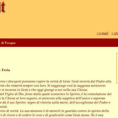
> e-mail
> ch
a di Pasqua
e:
Feria
rito i discepoli potranno capire la verità di Gesù. Gesù invierà dal Padre alla
rità che rimarrà sempre con loro. Si raggiunge così la saggezza attraverso
he si incarna in Gesù e che oggi giunge a noi nella sua Chiesa.
el Figlio di Dio, fonte dalla quale scaturisce lo Spirito, è la consolazione dei
ta la Chiesa al loro seguito, si uniscono alla supplica dell'unico e supremo
 dà il suo Spirito: segno di vittoria sulla morte, dell'accoglienza del Padre e
unità.
ito di verità. La sua missione è di metterli in guardia contro lo spirito della
 di vivere e di vedere le cose e di giudicarle come Gesù stesso. Ne è una