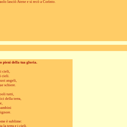
aolo lasciò Atene e si recò a Corìnto.
no pieni della tua gloria.
 cieli,
 cieli.
suoi angeli,
sue schiere.
poli tutti,
ici della terra,
e,
 bambini
Signore.
nome è sublime:
 la terra e i cieli.