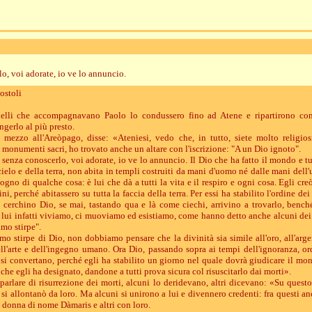
o, voi adorate, io ve lo annuncio.
ostoli
uelli che accompagnavano Paolo lo condussero fino ad Atene e ripartirono con 
gerlo al più presto.
 mezzo all'Areòpago, disse: «Ateniesi, vedo che, in tutto, siete molto religios
 monumenti sacri, ho trovato anche un altare con l'iscrizione: "A un Dio ignoto".
 senza conoscerlo, voi adorate, io ve lo annuncio. Il Dio che ha fatto il mondo e tu
ielo e della terra, non abita in templi costruiti da mani d'uomo né dalle mani dell'
gno di qualche cosa: è lui che dà a tutti la vita e il respiro e ogni cosa. Egli cre
i, perché abitassero su tutta la faccia della terra. Per essi ha stabilito l'ordine dei
 cerchino Dio, se mai, tastando qua e là come ciechi, arrivino a trovarlo, benc
n lui infatti viviamo, ci muoviamo ed esistiamo, come hanno detto anche alcuni dei 
amo stirpe".
o stirpe di Dio, non dobbiamo pensare che la divinità sia simile all'oro, all'argen
ell'arte e dell'ingegno umano. Ora Dio, passando sopra ai tempi dell'ignoranza, o
o si convertano, perché egli ha stabilito un giorno nel quale dovrà giudicare il mon
e egli ha designato, dandone a tutti prova sicura col risuscitarlo dai morti».
arlare di risurrezione dei morti, alcuni lo deridevano, altri dicevano: «Su questo 
 si allontanò da loro. Ma alcuni si unirono a lui e divennero credenti: fra questi 
 donna di nome Dàmaris e altri con loro.