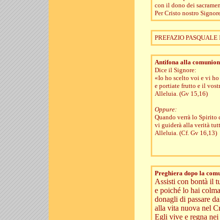
con il dono dei sacramen
Per Cristo nostro Signore
PREFAZIO PASQUALE I, II
Antifona alla comunion
Dice il Signore:
«Io ho scelto voi e vi ho
e portiate frutto e il vos
Alleluia. (Gv 15,16)
Oppure:
Quando verrà lo Spirito d
vi guiderà alla verità tutt
Alleluia. (Cf. Gv 16,13)
Preghiera dopo la com
Assisti con bontà il 
e poiché lo hai colmat
donagli di passare da
alla vita nuova nel Cr
Egli vive e regna nei 