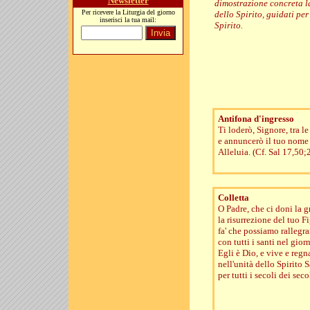
Newsletter
dimostrazione concreta la
Per ricevere la Liturgia del giorno
dello Spirito, guidati pe
inserisci la tua mail:
Spirito.
Antifona d'ingresso
Ti loderò, Signore, tra le
e annuncerò il tuo nome a
Alleluia. (Cf. Sal 17,50;
Colletta
O Padre, che ci doni la g
la risurrezione del tuo Fi
fa' che possiamo rallegra
con tutti i santi nel gior
Egli è Dio, e vive e regn
nell'unità dello Spirito 
per tutti i secoli dei seco