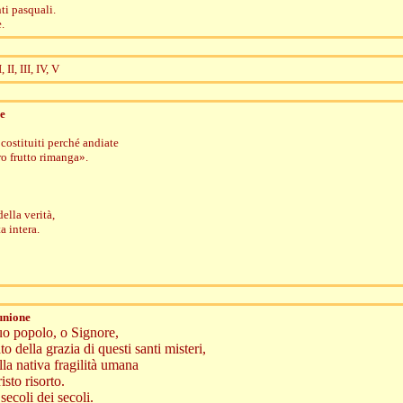
ti pasquali.
.
, III, IV, V
e
 costituiti perché andiate
tro frutto rimanga».
ella verità,
a intera.
unione
tuo popolo, o Signore,
o della grazia di questi santi misteri,
lla nativa fragilità umana
isto risorto.
secoli dei secoli.