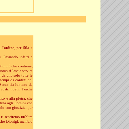
l'ordine, per Sila e
i. Passando infatti e
tto ciò che contiene,
uomo si lascia servire
ò da uno solo tutte le
 tempi e i confini del
hé non sia lontano da
vostri poeti: "Perché
to e alla pietra, che
rdina agli uomini che
do con giustizia, per
ti sentiremo un'altra
anche Dionigi, membro