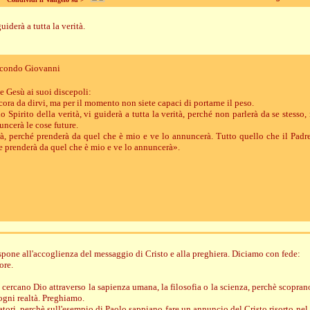
uiderà a tutta la verità.
econdo Giovanni
e Gesù ai suoi discepoli:
ora da dirvi, ma per il momento non siete capaci di portarne il peso.
o Spirito della verità, vi guiderà a tutta la verità, perché non parlerà da se stesso,
uncerà le cose future.
rà, perché prenderà da quel che è mio e ve lo annuncerà. Tutto quello che il Padr
e prenderà da quel che è mio e ve lo annuncerà».
ispone all'accoglienza del messaggio di Cristo e alla preghiera. Diciamo con fede:
ore.
e cercano Dio attraverso la sapienza umana, la filosofia o la scienza, perchè scoprano
 ogni realtà. Preghiamo.
zatori, perchè sull'esempio di Paolo sappiano fare un annuncio del Cristo risorto nel