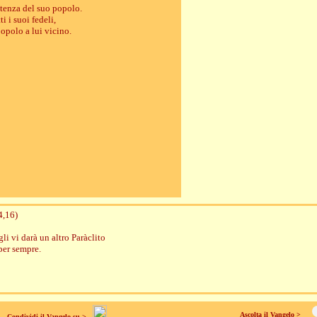
otenza del suo popolo.
ti i suoi fedeli,
 popolo a lui vicino.
4,16)
gli vi darà un altro Paràclito
per sempre.
Ascolta il Vangelo >
Condividi il Vangelo su >