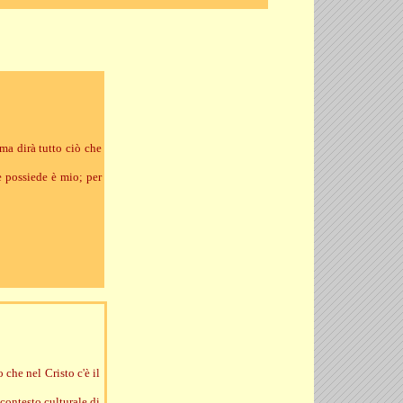
 ma dirà tutto ciò che
e possiede è mio; per
 che nel Cristo c'è il
 contesto culturale di