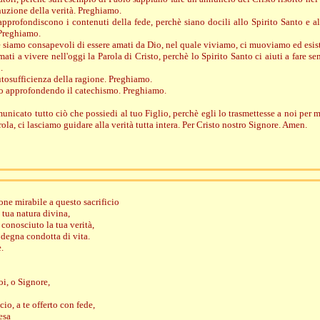
uzione della verità. Preghiamo.
e approfondiscono i contenuti della fede, perchè siano docili allo Spirito Santo e al
 Preghiamo.
hè siamo consapevoli di essere amati da Dio, nel quale viviamo, ci muoviamo ed esi
mati a vivere nell'oggi la Parola di Cristo, perchè lo Spirito Santo ci aiuti a fare 
.
autosufficienza della ragione. Preghiamo.
nno approfondendo il catechismo. Preghiamo.
unicato tutto ciò che possiedi al tuo Figlio, perchè egli lo trasmettesse a noi per m
arola, ci lasciamo guidare alla verità tutta intera. Per Cristo nostro Signore. Amen.
ne mirabile a questo sacrificio
a tua natura divina,
conosciuto la tua verità,
 degna condotta di vita.
.
oi, o Signore,
cio, a te offerto con fede,
esa