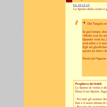
Gv 16,12-15
Lo Spirito della verità vi g
+
Dal Vangelo s
In quel tempo, diss
«Molte cose ho anc
Quando verrà lui, l
avrà udito e vi ann
Egli mi glorifiche
questo ho detto ch
Parola del Signore
Preghiera dei fedeli
Lo Spirito di verità ci d
Dona il tuo Spirito, Sign
- Per tutti gli uomini ch
fine e il senso ultimo di
- Per tutti gli evangeliz