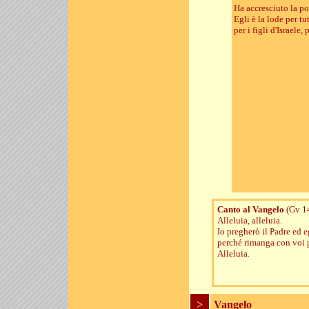
Ha accresciuto la p
Egli è la lode per tut
per i figli d'Israele,
Canto al Vangelo
(Gv 1
Alleluia, alleluia.
Io pregherò il Padre ed e
perché rimanga con voi 
Alleluia.
>
Vangelo