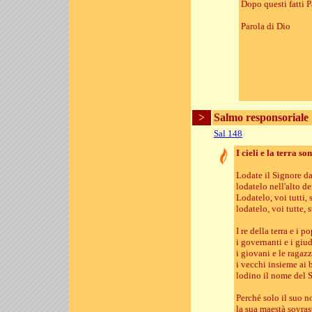
Dopo questi fatti P
Parola di Dio
>
Salmo responsoriale
Sal 148
I cieli e la terra so
Lodate il Signore dai
lodatelo nell'alto dei
Lodatelo, voi tutti, 
lodatelo, voi tutte, 
I re della terra e i po
i governanti e i giud
i giovani e le ragazz
i vecchi insieme ai
lodino il nome del 
Perché solo il suo 
la sua maestà sovrasta