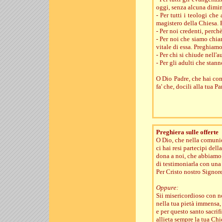
oggi, senza alcuna dimin
- Per tutti i teologi ch
magistero della Chiesa.
- Per noi credenti, perc
- Per noi che siamo chia
vitale di essa. Preghiamo
- Per chi si chiude nell'
- Per gli adulti che sta
O Dio Padre, che hai com
fa' che, docili alla tua P
Preghiera sulle offerte
O Dio, che nella comunio
ci hai resi partecipi dell
dona a noi, che abbiamo 
di testimoniarla con una
Per Cristo nostro Signore
Oppure:
Sii misericordioso con n
nella tua pietà immensa,
e per questo santo sacrifi
allieta sempre la tua Chi