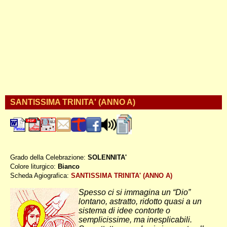
SANTISSIMA TRINITA' (ANNO A)
Grado della Celebrazione:
SOLENNITA'
Colore liturgico:
Bianco
AP100 ;
Scheda Agiografica:
SANTISSIMA TRINITA' (ANNO A)
Spesso ci si immagina un “Dio”
lontano, astratto, ridotto quasi a un
sistema di idee contorte o
semplicissime, ma inesplicabili.