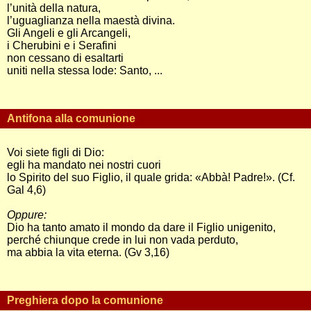
l’unità della natura,
l’uguaglianza nella maestà divina.
Gli Angeli e gli Arcangeli,
i Cherubini e i Serafini
non cessano di esaltarti
uniti nella stessa lode: Santo, ...
Antifona alla comunione
Voi siete figli di Dio:
egli ha mandato nei nostri cuori
lo Spirito del suo Figlio, il quale grida: «Abbà! Padre!». (Cf.
Gal 4,6)
Oppure:
Dio ha tanto amato il mondo da dare il Figlio unigenito,
perché chiunque crede in lui non vada perduto,
ma abbia la vita eterna. (Gv 3,16)
Preghiera dopo la comunione