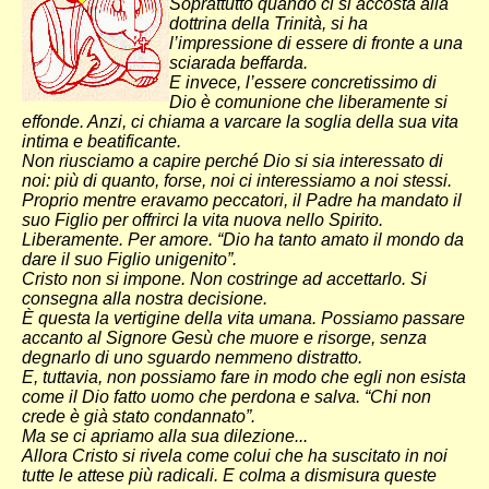
Soprattutto quando ci si accosta alla
dottrina della Trinità, si ha
l’impressione di essere di fronte a una
sciarada beffarda.
E invece, l’essere concretissimo di
Dio è comunione che liberamente si
effonde. Anzi, ci chiama a varcare la soglia della sua vita
intima e beatificante.
Non riusciamo a capire perché Dio si sia interessato di
noi: più di quanto, forse, noi ci interessiamo a noi stessi.
Proprio mentre eravamo peccatori, il Padre ha mandato il
suo Figlio per offrirci la vita nuova nello Spirito.
Liberamente. Per amore. “Dio ha tanto amato il mondo da
dare il suo Figlio unigenito”.
Cristo non si impone. Non costringe ad accettarlo. Si
consegna alla nostra decisione.
È questa la vertigine della vita umana. Possiamo passare
accanto al Signore Gesù che muore e risorge, senza
degnarlo di uno sguardo nemmeno distratto.
E, tuttavia, non possiamo fare in modo che egli non esista
come il Dio fatto uomo che perdona e salva. “Chi non
crede è già stato condannato”.
Ma se ci apriamo alla sua dilezione...
Allora Cristo si rivela come colui che ha suscitato in noi
tutte le attese più radicali. E colma a dismisura queste