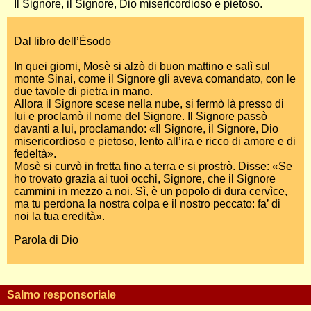
Il Signore, il Signore, Dio misericordioso e pietoso.
Dal libro dell’Èsodo
In quei giorni, Mosè si alzò di buon mattino e salì sul
monte Sinai, come il Signore gli aveva comandato, con le
due tavole di pietra in mano.
Allora il Signore scese nella nube, si fermò là presso di
lui e proclamò il nome del Signore. Il Signore passò
davanti a lui, proclamando: «Il Signore, il Signore, Dio
misericordioso e pietoso, lento all’ira e ricco di amore e di
fedeltà».
Mosè si curvò in fretta fino a terra e si prostrò. Disse: «Se
ho trovato grazia ai tuoi occhi, Signore, che il Signore
cammini in mezzo a noi. Sì, è un popolo di dura cervìce,
ma tu perdona la nostra colpa e il nostro peccato: fa’ di
noi la tua eredità».
Parola di Dio
Salmo responsoriale