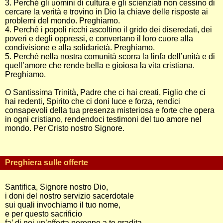
3. Perché gli uomini di cultura e gli scienziati non cessino di
cercare la verità e trovino in Dio la chiave delle risposte ai
problemi del mondo. Preghiamo.
4. Perché i popoli ricchi ascoltino il grido dei diseredati, dei
poveri e degli oppressi, e convertano il loro cuore alla
condivisione e alla solidarietà. Preghiamo.
5. Perché nella nostra comunità scorra la linfa dell’unità e di
quell’amore che rende bella e gioiosa la vita cristiana.
Preghiamo.
O Santissima Trinità, Padre che ci hai creati, Figlio che ci
hai redenti, Spirito che ci doni luce e forza, rendici
consapevoli della tua presenza misteriosa e forte che opera
in ogni cristiano, rendendoci testimoni del tuo amore nel
mondo. Per Cristo nostro Signore.
Preghiera sulle offerte
Santifica, Signore nostro Dio,
i doni del nostro servizio sacerdotale
sui quali invochiamo il tuo nome,
e per questo sacrificio
fa’ di noi un’offerta perenne a te gradita.