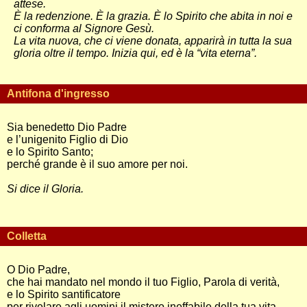
attese.
È la redenzione. È la grazia. È lo Spirito che abita in noi e
ci conforma al Signore Gesù.
La vita nuova, che ci viene donata, apparirà in tutta la sua
gloria oltre il tempo. Inizia qui, ed è la “vita eterna”.
Antifona d'ingresso
Sia benedetto Dio Padre
e l’unigenito Figlio di Dio
e lo Spirito Santo;
perché grande è il suo amore per noi.
Si dice il Gloria.
Colletta
O Dio Padre,
che hai mandato nel mondo il tuo Figlio, Parola di verità,
e lo Spirito santificatore
per rivelare agli uomini il mistero ineffabile della tua vita,