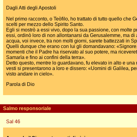
Dagli Atti degli Apostoli
Nel primo racconto, o Teòfilo, ho trattato di tutto quello che G
scelti per mezzo dello Spirito Santo.
Egli si mostrò a essi vivo, dopo la sua passione, con molte p
essi, ordinò loro di non allontanarsi da Gerusalemme, ma di
acqua, voi invece, tra non molti giorni, sarete battezzati in Sp
Quelli dunque che erano con lui gli domandavano: «Signore, è
momenti che il Padre ha riservato al suo potere, ma riceveret
Samarìa e fino ai confini della terra».
Detto questo, mentre lo guardavano, fu elevato in alto e una 
vesti si presentarono a loro e dissero: «Uomini di Galilea, pe
visto andare in cielo».
Parola di Dio
Salmo responsoriale
Sal 46