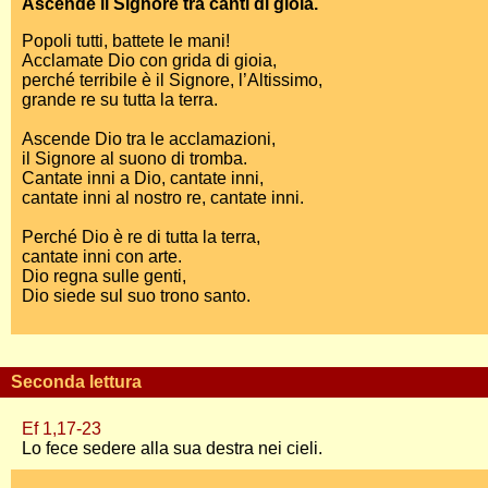
Ascende il Signore tra canti di gioia.
Popoli tutti, battete le mani!
Acclamate Dio con grida di gioia,
perché terribile è il Signore, l’Altissimo,
grande re su tutta la terra.
Ascende Dio tra le acclamazioni,
il Signore al suono di tromba.
Cantate inni a Dio, cantate inni,
cantate inni al nostro re, cantate inni.
Perché Dio è re di tutta la terra,
cantate inni con arte.
Dio regna sulle genti,
Dio siede sul suo trono santo.
Seconda lettura
Ef 1,17-23
Lo fece sedere alla sua destra nei cieli.