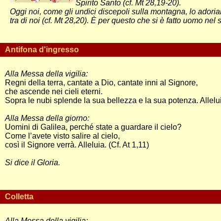
Spirito Santo (cf. Mt 28,19-20).
Oggi noi, come gli undici discepoli sulla montagna, lo ador
tra di noi (cf. Mt 28,20). È per questo che si è fatto uomo nel
Antifona d'ingresso
Alla Messa della vigilia:
Regni della terra, cantate a Dio, cantate inni al Signore,
che ascende nei cieli eterni.
Sopra le nubi splende la sua bellezza e la sua potenza. Allelu
Alla Messa della giorno:
Uomini di Galilea, perché state a guardare il cielo?
Come l’avete visto salire al cielo,
così il Signore verrà. Alleluia. (Cf. At 1,11)
Si dice il Gloria.
Colletta
Alla Messa della vigilia: