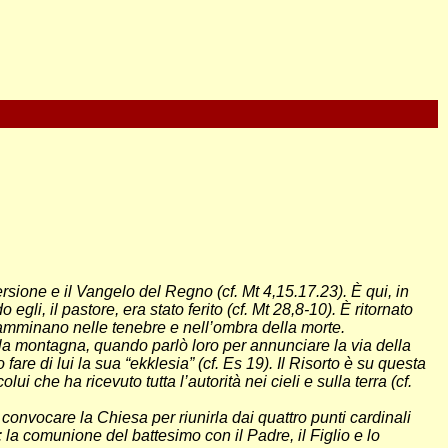
rsione e il Vangelo del Regno (cf. Mt 4,15.17.23). È qui, in
li, il pastore, era stato ferito (cf. Mt 28,8-10). È ritornato
he camminano nelle tenebre e nell’ombra della morte.
ulla montagna, quando parlò loro per annunciare la via della
fare di lui la sua “ekklesia” (cf. Es 19). Il Risorto è su questa
i che ha ricevuto tutta l’autorità nei cieli e sulla terra (cf.
a convocare la Chiesa per riunirla dai quattro punti cardinali
 la comunione del battesimo con il Padre, il Figlio e lo