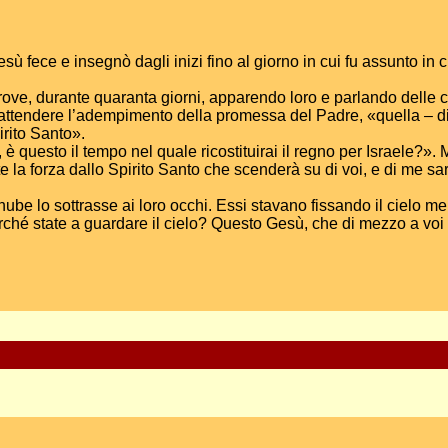
esù fece e insegnò dagli inizi fino al giorno in cui fu assunto in 
rove, durante quaranta giorni, apparendo loro e parlando delle co
 attendere l’adempimento della promessa del Padre, «quella – d
irito Santo».
 questo il tempo nel quale ricostituirai il regno per Israele?».
e la forza dallo Spirito Santo che scenderà su di voi, e di me sa
nube lo sottrasse ai loro occhi. Essi stavano fissando il cielo
rché state a guardare il cielo? Questo Gesù, che di mezzo a voi è