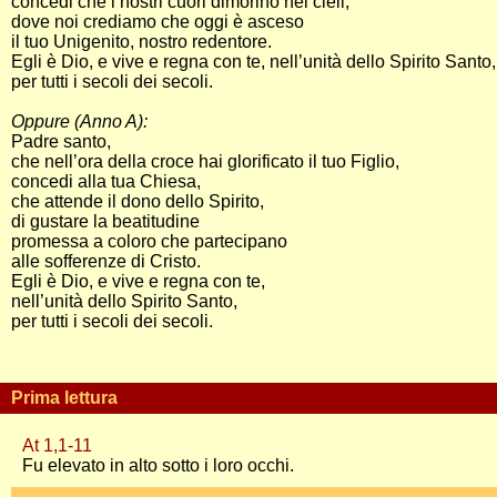
concedi che i nostri cuori dimorino nei cieli,
dove noi crediamo che oggi è asceso
il tuo Unigenito, nostro redentore.
Egli è Dio, e vive e regna con te, nell’unità dello Spirito Santo,
per tutti i secoli dei secoli.
Oppure (Anno A):
Padre santo,
che nell’ora della croce hai glorificato il tuo Figlio,
concedi alla tua Chiesa,
che attende il dono dello Spirito,
di gustare la beatitudine
promessa a coloro che partecipano
alle sofferenze di Cristo.
Egli è Dio, e vive e regna con te,
nell’unità dello Spirito Santo,
per tutti i secoli dei secoli.
Prima lettura
At 1,1-11
Fu elevato in alto sotto i loro occhi.