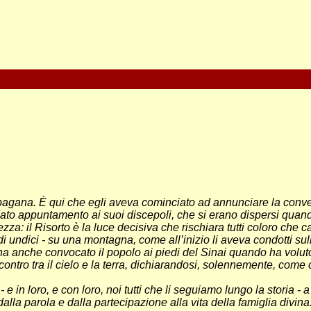
ea pagana. È qui che egli aveva cominciato ad annunciare la conve
ato appuntamento ai suoi discepoli, che si erano dispersi quando eg
enezza: il Risorto è la luce decisiva che rischiara tutti coloro c
di undici - su una montagna, come all’inizio li aveva condotti s
io ha anche convocato il popolo ai piedi del Sinai quando ha voluto 
tro tra il cielo e la terra, dichiarandosi, solennemente, come colu
e in loro, e con loro, noi tutti che li seguiamo lungo la storia - 
la parola e dalla partecipazione alla vita della famiglia divina: