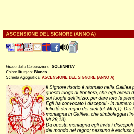
ASCENSIONE DEL SIGNORE (ANNO A)
Grado della Celebrazione:
SOLENNITA'
Colore liturgico:
Bianco
AP080 ;
Scheda Agiografica:
ASCENSIONE DEL SIGNORE (ANNO A)
Il Signore risorto è ritornato nella Galil
questo luogo di frontiera, che egli aveva d
sui luoghi dell’inizio, per dare loro la pi
Egli ha convocato i discepoli - in numero 
felicità del regno dei cieli (cf. Mt 5,1). D
montagna in Galilea, che simboleggia l’incon
Mt 28,18).
Da questa montagna egli invia i discepoli - 
del mondo nel regno; nessuno è escluso dal