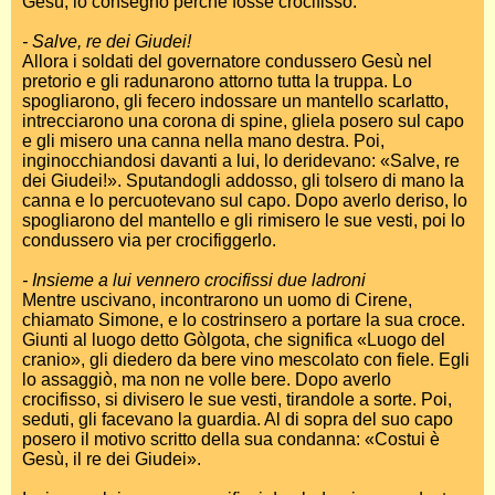
Gesù, lo consegnò perché fosse crocifisso.
- Salve, re dei Giudei!
Allora i soldati del governatore condussero Gesù nel
pretorio e gli radunarono attorno tutta la truppa. Lo
spogliarono, gli fecero indossare un mantello scarlatto,
intrecciarono una corona di spine, gliela posero sul capo
e gli misero una canna nella mano destra. Poi,
inginocchiandosi davanti a lui, lo deridevano: «Salve, re
dei Giudei!». Sputandogli addosso, gli tolsero di mano la
canna e lo percuotevano sul capo. Dopo averlo deriso, lo
spogliarono del mantello e gli rimisero le sue vesti, poi lo
condussero via per crocifiggerlo.
- Insieme a lui vennero crocifissi due ladroni
Mentre uscivano, incontrarono un uomo di Cirene,
chiamato Simone, e lo costrinsero a portare la sua croce.
Giunti al luogo detto Gòlgota, che significa «Luogo del
cranio», gli diedero da bere vino mescolato con fiele. Egli
lo assaggiò, ma non ne volle bere. Dopo averlo
crocifisso, si divisero le sue vesti, tirandole a sorte. Poi,
seduti, gli facevano la guardia. Al di sopra del suo capo
posero il motivo scritto della sua condanna: «Costui è
Gesù, il re dei Giudei».