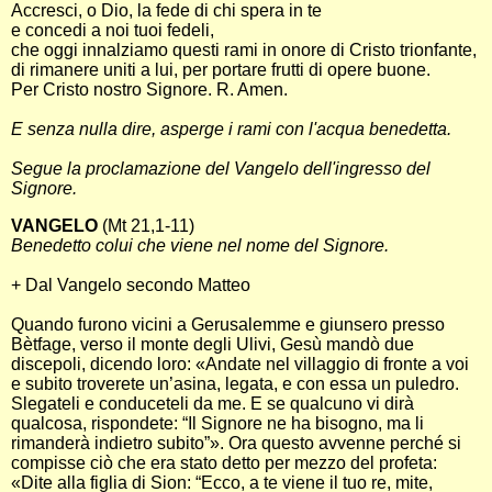
Accresci, o Dio, la fede di chi spera in te
e concedi a noi tuoi fedeli,
che oggi innalziamo questi rami in onore di Cristo trionfante,
di rimanere uniti a lui, per portare frutti di opere buone.
Per Cristo nostro Signore. R. Amen.
E senza nulla dire, asperge i rami con l'acqua benedetta.
Segue la proclamazione del Vangelo dell'ingresso del
Signore.
VANGELO
(Mt 21,1-11)
Benedetto colui che viene nel nome del Signore.
+ Dal Vangelo secondo Matteo
Quando furono vicini a Gerusalemme e giunsero presso
Bètfage, verso il monte degli Ulivi, Gesù mandò due
discepoli, dicendo loro: «Andate nel villaggio di fronte a voi
e subito troverete un’asina, legata, e con essa un puledro.
Slegateli e conduceteli da me. E se qualcuno vi dirà
qualcosa, rispondete: “Il Signore ne ha bisogno, ma li
rimanderà indietro subito”». Ora questo avvenne perché si
compisse ciò che era stato detto per mezzo del profeta:
«Dite alla figlia di Sion: “Ecco, a te viene il tuo re, mite,