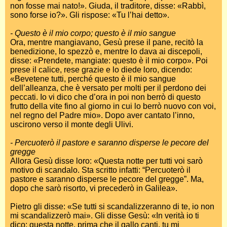
non fosse mai nato!». Giuda, il traditore, disse: «Rabbì,
sono forse io?». Gli rispose: «Tu l’hai detto».
- Questo è il mio corpo; questo è il mio sangue
Ora, mentre mangiavano, Gesù prese il pane, recitò la
benedizione, lo spezzò e, mentre lo dava ai discepoli,
disse: «Prendete, mangiate: questo è il mio corpo». Poi
prese il calice, rese grazie e lo diede loro, dicendo:
«Bevetene tutti, perché questo è il mio sangue
dell’alleanza, che è versato per molti per il perdono dei
peccati. Io vi dico che d’ora in poi non berrò di questo
frutto della vite fino al giorno in cui lo berrò nuovo con voi,
nel regno del Padre mio». Dopo aver cantato l’inno,
uscirono verso il monte degli Ulivi.
- Percuoterò il pastore e saranno disperse le pecore del
gregge
Allora Gesù disse loro: «Questa notte per tutti voi sarò
motivo di scandalo. Sta scritto infatti: “Percuoterò il
pastore e saranno disperse le pecore del gregge”. Ma,
dopo che sarò risorto, vi precederò in Galilea».
Pietro gli disse: «Se tutti si scandalizzeranno di te, io non
mi scandalizzerò mai». Gli disse Gesù: «In verità io ti
dico: questa notte, prima che il gallo canti, tu mi