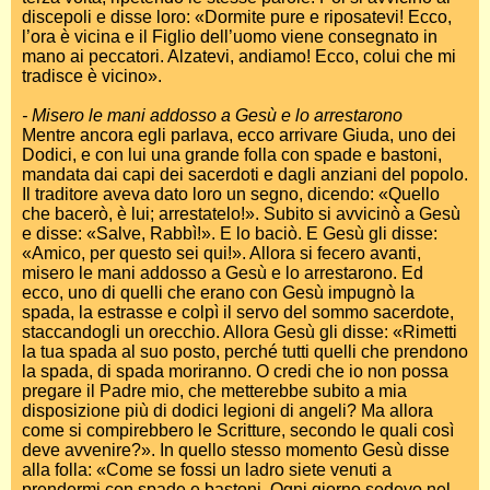
discepoli e disse loro: «Dormite pure e riposatevi! Ecco,
l’ora è vicina e il Figlio dell’uomo viene consegnato in
mano ai peccatori. Alzatevi, andiamo! Ecco, colui che mi
tradisce è vicino».
- Misero le mani addosso a Gesù e lo arrestarono
Mentre ancora egli parlava, ecco arrivare Giuda, uno dei
Dodici, e con lui una grande folla con spade e bastoni,
mandata dai capi dei sacerdoti e dagli anziani del popolo.
Il traditore aveva dato loro un segno, dicendo: «Quello
che bacerò, è lui; arrestatelo!». Subito si avvicinò a Gesù
e disse: «Salve, Rabbì!». E lo baciò. E Gesù gli disse:
«Amico, per questo sei qui!». Allora si fecero avanti,
misero le mani addosso a Gesù e lo arrestarono. Ed
ecco, uno di quelli che erano con Gesù impugnò la
spada, la estrasse e colpì il servo del sommo sacerdote,
staccandogli un orecchio. Allora Gesù gli disse: «Rimetti
la tua spada al suo posto, perché tutti quelli che prendono
la spada, di spada moriranno. O credi che io non possa
pregare il Padre mio, che metterebbe subito a mia
disposizione più di dodici legioni di angeli? Ma allora
come si compirebbero le Scritture, secondo le quali così
deve avvenire?». In quello stesso momento Gesù disse
alla folla: «Come se fossi un ladro siete venuti a
prendermi con spade e bastoni. Ogni giorno sedevo nel