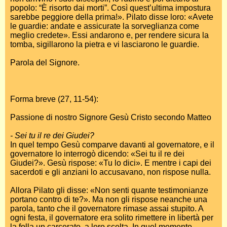
popolo: “È risorto dai morti”. Così quest’ultima impostura
sarebbe peggiore della prima!». Pilato disse loro: «Avete
le guardie: andate e assicurate la sorveglianza come
meglio credete». Essi andarono e, per rendere sicura la
tomba, sigillarono la pietra e vi lasciarono le guardie.
Parola del Signore.
Forma breve (27, 11-54):
Passione di nostro Signore Gesù Cristo secondo Matteo
- Sei tu il re dei Giudei?
In quel tempo Gesù comparve davanti al governatore, e il
governatore lo interrogò dicendo: «Sei tu il re dei
Giudei?». Gesù rispose: «Tu lo dici». E mentre i capi dei
sacerdoti e gli anziani lo accusavano, non rispose nulla.
Allora Pilato gli disse: «Non senti quante testimonianze
portano contro di te?». Ma non gli rispose neanche una
parola, tanto che il governatore rimase assai stupito. A
ogni festa, il governatore era solito rimettere in libertà per
la folla un carcerato, a loro scelta. In quel momento