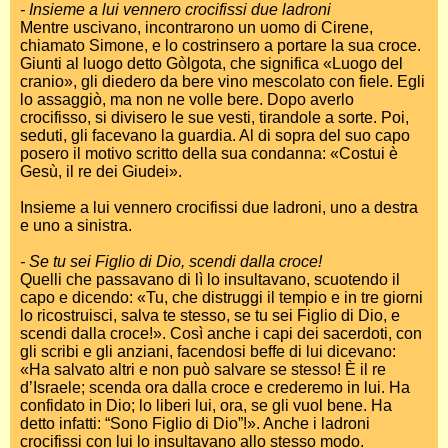
- Insieme a lui vennero crocifissi due ladroni
Mentre uscivano, incontrarono un uomo di Cirene,
chiamato Simone, e lo costrinsero a portare la sua croce.
Giunti al luogo detto Gòlgota, che significa «Luogo del
cranio», gli diedero da bere vino mescolato con fiele. Egli
lo assaggiò, ma non ne volle bere. Dopo averlo
crocifisso, si divisero le sue vesti, tirandole a sorte. Poi,
seduti, gli facevano la guardia. Al di sopra del suo capo
posero il motivo scritto della sua condanna: «Costui è
Gesù, il re dei Giudei».
Insieme a lui vennero crocifissi due ladroni, uno a destra
e uno a sinistra.
- Se tu sei Figlio di Dio, scendi dalla croce!
Quelli che passavano di lì lo insultavano, scuotendo il
capo e dicendo: «Tu, che distruggi il tempio e in tre giorni
lo ricostruisci, salva te stesso, se tu sei Figlio di Dio, e
scendi dalla croce!». Così anche i capi dei sacerdoti, con
gli scribi e gli anziani, facendosi beffe di lui dicevano:
«Ha salvato altri e non può salvare se stesso! È il re
d’Israele; scenda ora dalla croce e crederemo in lui. Ha
confidato in Dio; lo liberi lui, ora, se gli vuol bene. Ha
detto infatti: “Sono Figlio di Dio”!». Anche i ladroni
crocifissi con lui lo insultavano allo stesso modo.