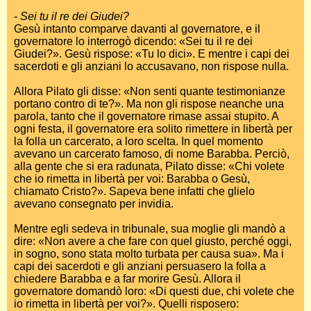
- Sei tu il re dei Giudei?
Gesù intanto comparve davanti al governatore, e il
governatore lo interrogò dicendo: «Sei tu il re dei
Giudei?». Gesù rispose: «Tu lo dici». E mentre i capi dei
sacerdoti e gli anziani lo accusavano, non rispose nulla.
Allora Pilato gli disse: «Non senti quante testimonianze
portano contro di te?». Ma non gli rispose neanche una
parola, tanto che il governatore rimase assai stupito. A
ogni festa, il governatore era solito rimettere in libertà per
la folla un carcerato, a loro scelta. In quel momento
avevano un carcerato famoso, di nome Barabba. Perciò,
alla gente che si era radunata, Pilato disse: «Chi volete
che io rimetta in libertà per voi: Barabba o Gesù,
chiamato Cristo?». Sapeva bene infatti che glielo
avevano consegnato per invidia.
Mentre egli sedeva in tribunale, sua moglie gli mandò a
dire: «Non avere a che fare con quel giusto, perché oggi,
in sogno, sono stata molto turbata per causa sua». Ma i
capi dei sacerdoti e gli anziani persuasero la folla a
chiedere Barabba e a far morire Gesù. Allora il
governatore domandò loro: «Di questi due, chi volete che
io rimetta in libertà per voi?». Quelli risposero: