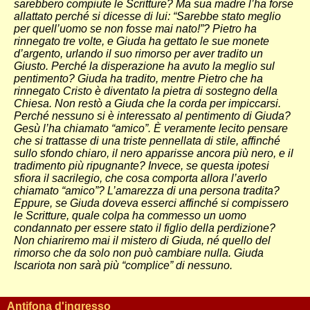
sarebbero compiute le Scritture? Ma sua madre l’ha forse
allattato perché si dicesse di lui: “Sarebbe stato meglio
per quell’uomo se non fosse mai nato!”? Pietro ha
rinnegato tre volte, e Giuda ha gettato le sue monete
d’argento, urlando il suo rimorso per aver tradito un
Giusto. Perché la disperazione ha avuto la meglio sul
pentimento? Giuda ha tradito, mentre Pietro che ha
rinnegato Cristo è diventato la pietra di sostegno della
Chiesa. Non restò a Giuda che la corda per impiccarsi.
Perché nessuno si è interessato al pentimento di Giuda?
Gesù l’ha chiamato “amico”. È veramente lecito pensare
che si trattasse di una triste pennellata di stile, affinché
sullo sfondo chiaro, il nero apparisse ancora più nero, e il
tradimento più ripugnante? Invece, se questa ipotesi
sfiora il sacrilegio, che cosa comporta allora l’averlo
chiamato “amico”? L’amarezza di una persona tradita?
Eppure, se Giuda doveva esserci affinché si compissero
le Scritture, quale colpa ha commesso un uomo
condannato per essere stato il figlio della perdizione?
Non chiariremo mai il mistero di Giuda, né quello del
rimorso che da solo non può cambiare nulla. Giuda
Iscariota non sarà più “complice” di nessuno.
Antifona d'ingresso