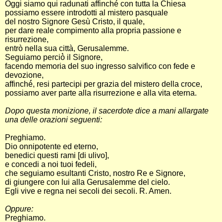
Oggi siamo qui radunati affinché con tutta la Chiesa
possiamo essere introdotti al mistero pasquale
del nostro Signore Gesù Cristo, il quale,
per dare reale compimento alla propria passione e
risurrezione,
entrò nella sua città, Gerusalemme.
Seguiamo perciò̀ il Signore,
facendo memoria del suo ingresso salvifico con fede e
devozione,
affinché́, resi partecipi per grazia del mistero della croce,
possiamo aver parte alla risurrezione e alla vita eterna.
Dopo questa monizione, il sacerdote dice a mani allargate
una delle orazioni seguenti:
Preghiamo.
Dio onnipotente ed eterno,
benedici questi rami [di ulivo],
e concedi a noi tuoi fedeli,
che seguiamo esultanti Cristo, nostro Re e Signore,
di giungere con lui alla Gerusalemme del cielo.
Egli vive e regna nei secoli dei secoli. R. Amen.
Oppure:
Preghiamo.