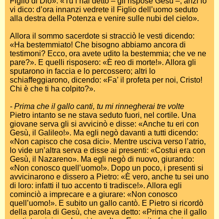
Figlio di Dio». «Tu l’hai detto – gli rispose Gesù –; anzi io
vi dico: d’ora innanzi vedrete il Figlio dell’uomo seduto
alla destra della Potenza e venire sulle nubi del cielo».
Allora il sommo sacerdote si stracciò le vesti dicendo:
«Ha bestemmiato! Che bisogno abbiamo ancora di
testimoni? Ecco, ora avete udito la bestemmia; che ve ne
pare?». E quelli risposero: «È reo di morte!». Allora gli
sputarono in faccia e lo percossero; altri lo
schiaffeggiarono, dicendo: «Fa’ il profeta per noi, Cristo!
Chi è che ti ha colpito?».
- Prima che il gallo canti, tu mi rinnegherai tre volte
Pietro intanto se ne stava seduto fuori, nel cortile. Una
giovane serva gli si avvicinò e disse: «Anche tu eri con
Gesù, il Galileo!». Ma egli negò davanti a tutti dicendo:
«Non capisco che cosa dici». Mentre usciva verso l’atrio,
lo vide un’altra serva e disse ai presenti: «Costui era con
Gesù, il Nazareno». Ma egli negò di nuovo, giurando:
«Non conosco quell’uomo!». Dopo un poco, i presenti si
avvicinarono e dissero a Pietro: «È vero, anche tu sei uno
di loro: infatti il tuo accento ti tradisce!». Allora egli
cominciò a imprecare e a giurare: «Non conosco
quell’uomo!». E subito un gallo cantò. E Pietro si ricordò
della parola di Gesù, che aveva detto: «Prima che il gallo