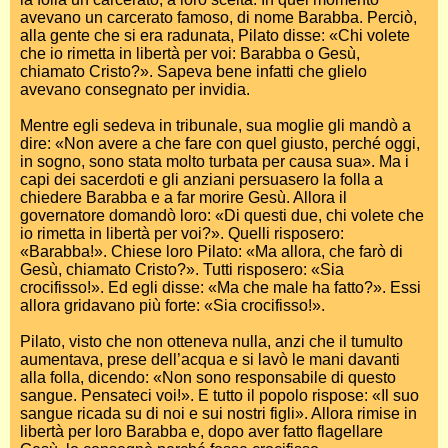
avevano un carcerato famoso, di nome Barabba. Perciò,
alla gente che si era radunata, Pilato disse: «Chi volete
che io rimetta in libertà per voi: Barabba o Gesù,
chiamato Cristo?». Sapeva bene infatti che glielo
avevano consegnato per invidia.
Mentre egli sedeva in tribunale, sua moglie gli mandò a
dire: «Non avere a che fare con quel giusto, perché oggi,
in sogno, sono stata molto turbata per causa sua». Ma i
capi dei sacerdoti e gli anziani persuasero la folla a
chiedere Barabba e a far morire Gesù. Allora il
governatore domandò loro: «Di questi due, chi volete che
io rimetta in libertà per voi?». Quelli risposero:
«Barabba!». Chiese loro Pilato: «Ma allora, che farò di
Gesù, chiamato Cristo?». Tutti risposero: «Sia
crocifisso!». Ed egli disse: «Ma che male ha fatto?». Essi
allora gridavano più forte: «Sia crocifisso!».
Pilato, visto che non otteneva nulla, anzi che il tumulto
aumentava, prese dell’acqua e si lavò le mani davanti
alla folla, dicendo: «Non sono responsabile di questo
sangue. Pensateci voi!». E tutto il popolo rispose: «Il suo
sangue ricada su di noi e sui nostri figli». Allora rimise in
libertà per loro Barabba e, dopo aver fatto flagellare