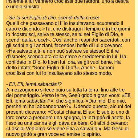
Insieme a lui vennero crocifissi due ladroni, uno a destra
e uno a sinistra.
- Se tu sei Figlio di Dio, scendi dalla croce!
Quelli che passavano di lì lo insultavano, scuotendo il
capo e dicendo: «Tu, che distruggi il tempio e in tre giorni
lo ricostruisci, salva te stesso, se tu sei Figlio di Dio, e
scendi dalla croce!». Così anche i capi dei sacerdoti, con
gli scribi e gli anziani, facendosi beffe di lui dicevano:
«Ha salvato altri e non può salvare se stesso! È il re
d’Israele; scenda ora dalla croce e crederemo in lui. Ha
confidato in Dio; lo liberi lui, ora, se gli vuol bene. Ha
detto infatti: “Sono Figlio di Dio”!». Anche i ladroni
crocifissi con lui lo insultavano allo stesso modo.
- Elì, Elì, lemà sabactàni?
A mezzogiorno si fece buio su tutta la terra, fino alle tre
del pomeriggio. Verso le tre, Gesù gridò a gran voce: «Elì,
Elì, lemà sabactàni?», che significa: «Dio mio, Dio mio,
perché mi hai abbandonato?». Udendo questo, alcuni dei
presenti dicevano: «Costui chiama Elia». E subito uno di
loro corse a prendere una spugna, la inzuppò di aceto, la
fissò su una canna e gli dava da bere. Gli altri dicevano:
«Lascia! Vediamo se viene Elia a salvarlo!». Ma Gesù di
nuovo gridò a gran voce ed emise lo spirito.