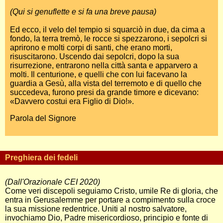
(Qui si genuflette e si fa una breve pausa)
Ed ecco, il velo del tempio si squarciò in due, da cima a
fondo, la terra tremò, le rocce si spezzarono, i sepolcri si
aprirono e molti corpi di santi, che erano morti,
risuscitarono. Uscendo dai sepolcri, dopo la sua
risurrezione, entrarono nella città santa e apparvero a
molti. Il centurione, e quelli che con lui facevano la
guardia a Gesù, alla vista del terremoto e di quello che
succedeva, furono presi da grande timore e dicevano:
«Davvero costui era Figlio di Dio!».
Parola del Signore
Preghiera dei fedeli
(Dall'Orazionale CEI 2020)
Come veri discepoli seguiamo Cristo, umile Re di gloria, che
entra in Gerusalemme per portare a compimento sulla croce
la sua missione redentrice. Uniti al nostro salvatore,
invochiamo Dio, Padre misericordioso, principio e fonte di