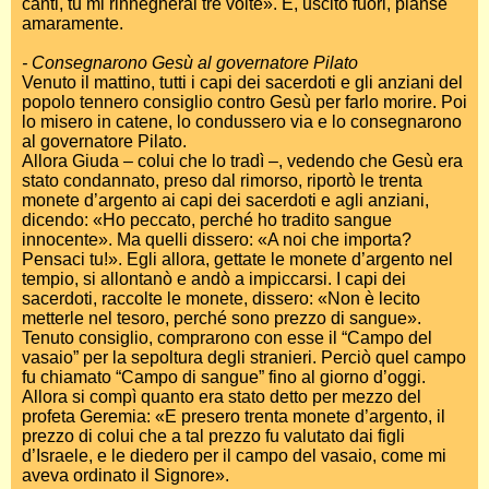
canti, tu mi rinnegherai tre volte». E, uscito fuori, pianse
amaramente.
- Consegnarono Gesù al governatore Pilato
Venuto il mattino, tutti i capi dei sacerdoti e gli anziani del
popolo tennero consiglio contro Gesù per farlo morire. Poi
lo misero in catene, lo condussero via e lo consegnarono
al governatore Pilato.
Allora Giuda – colui che lo tradì –, vedendo che Gesù era
stato condannato, preso dal rimorso, riportò le trenta
monete d’argento ai capi dei sacerdoti e agli anziani,
dicendo: «Ho peccato, perché ho tradito sangue
innocente». Ma quelli dissero: «A noi che importa?
Pensaci tu!». Egli allora, gettate le monete d’argento nel
tempio, si allontanò e andò a impiccarsi. I capi dei
sacerdoti, raccolte le monete, dissero: «Non è lecito
metterle nel tesoro, perché sono prezzo di sangue».
Tenuto consiglio, comprarono con esse il “Campo del
vasaio” per la sepoltura degli stranieri. Perciò quel campo
fu chiamato “Campo di sangue” fino al giorno d’oggi.
Allora si compì quanto era stato detto per mezzo del
profeta Geremia: «E presero trenta monete d’argento, il
prezzo di colui che a tal prezzo fu valutato dai figli
d’Israele, e le diedero per il campo del vasaio, come mi
aveva ordinato il Signore».