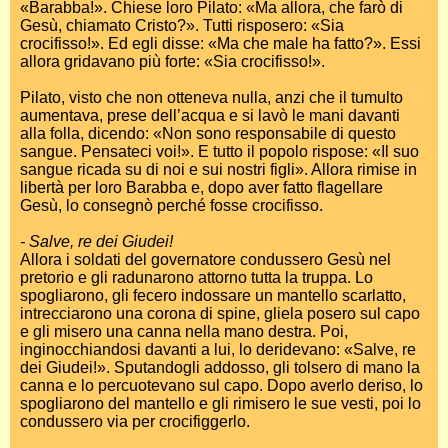
«Barabba!». Chiese loro Pilato: «Ma allora, che farò di
Gesù, chiamato Cristo?». Tutti risposero: «Sia
crocifisso!». Ed egli disse: «Ma che male ha fatto?». Essi
allora gridavano più forte: «Sia crocifisso!».
Pilato, visto che non otteneva nulla, anzi che il tumulto
aumentava, prese dell’acqua e si lavò le mani davanti
alla folla, dicendo: «Non sono responsabile di questo
sangue. Pensateci voi!». E tutto il popolo rispose: «Il suo
sangue ricada su di noi e sui nostri figli». Allora rimise in
libertà per loro Barabba e, dopo aver fatto flagellare
Gesù, lo consegnò perché fosse crocifisso.
- Salve, re dei Giudei!
Allora i soldati del governatore condussero Gesù nel
pretorio e gli radunarono attorno tutta la truppa. Lo
spogliarono, gli fecero indossare un mantello scarlatto,
intrecciarono una corona di spine, gliela posero sul capo
e gli misero una canna nella mano destra. Poi,
inginocchiandosi davanti a lui, lo deridevano: «Salve, re
dei Giudei!». Sputandogli addosso, gli tolsero di mano la
canna e lo percuotevano sul capo. Dopo averlo deriso, lo
spogliarono del mantello e gli rimisero le sue vesti, poi lo
condussero via per crocifiggerlo.