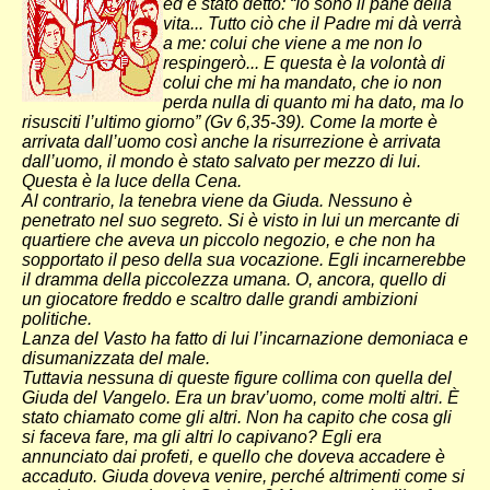
ed è stato detto: “Io sono il pane della
vita... Tutto ciò che il Padre mi dà verrà
a me: colui che viene a me non lo
respingerò... E questa è la volontà di
colui che mi ha mandato, che io non
perda nulla di quanto mi ha dato, ma lo
risusciti l’ultimo giorno” (Gv 6,35-39). Come la morte è
arrivata dall’uomo così anche la risurrezione è arrivata
dall’uomo, il mondo è stato salvato per mezzo di lui.
Questa è la luce della Cena.
Al contrario, la tenebra viene da Giuda. Nessuno è
penetrato nel suo segreto. Si è visto in lui un mercante di
quartiere che aveva un piccolo negozio, e che non ha
sopportato il peso della sua vocazione. Egli incarnerebbe
il dramma della piccolezza umana. O, ancora, quello di
un giocatore freddo e scaltro dalle grandi ambizioni
politiche.
Lanza del Vasto ha fatto di lui l’incarnazione demoniaca e
disumanizzata del male.
Tuttavia nessuna di queste figure collima con quella del
Giuda del Vangelo. Era un brav’uomo, come molti altri. È
stato chiamato come gli altri. Non ha capito che cosa gli
si faceva fare, ma gli altri lo capivano? Egli era
annunciato dai profeti, e quello che doveva accadere è
accaduto. Giuda doveva venire, perché altrimenti come si