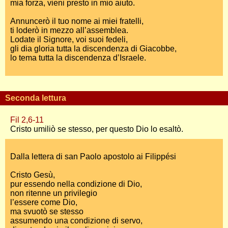
mia forza, vieni presto in mio aiuto.
Annuncerò il tuo nome ai miei fratelli,
ti loderò in mezzo all’assemblea.
Lodate il Signore, voi suoi fedeli,
gli dia gloria tutta la discendenza di Giacobbe,
lo tema tutta la discendenza d’Israele.
Seconda lettura
Fil 2,6-11
Cristo umiliò se stesso, per questo Dio lo esaltò.
Dalla lettera di san Paolo apostolo ai Filippési
Cristo Gesù,
pur essendo nella condizione di Dio,
non ritenne un privilegio
l’essere come Dio,
ma svuotò se stesso
assumendo una condizione di servo,