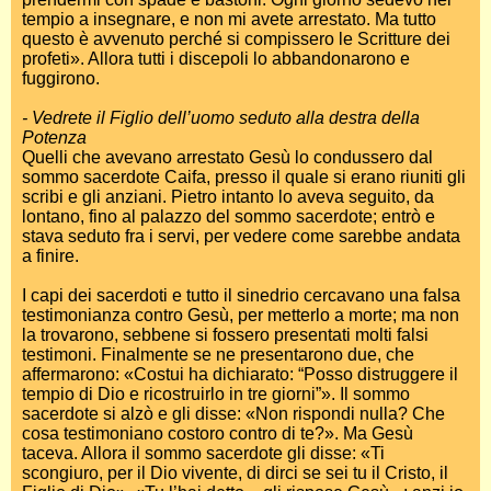
tempio a insegnare, e non mi avete arrestato. Ma tutto
questo è avvenuto perché si compissero le Scritture dei
profeti». Allora tutti i discepoli lo abbandonarono e
fuggirono.
- Vedrete il Figlio dell’uomo seduto alla destra della
Potenza
Quelli che avevano arrestato Gesù lo condussero dal
sommo sacerdote Caifa, presso il quale si erano riuniti gli
scribi e gli anziani. Pietro intanto lo aveva seguito, da
lontano, fino al palazzo del sommo sacerdote; entrò e
stava seduto fra i servi, per vedere come sarebbe andata
a finire.
I capi dei sacerdoti e tutto il sinedrio cercavano una falsa
testimonianza contro Gesù, per metterlo a morte; ma non
la trovarono, sebbene si fossero presentati molti falsi
testimoni. Finalmente se ne presentarono due, che
affermarono: «Costui ha dichiarato: “Posso distruggere il
tempio di Dio e ricostruirlo in tre giorni”». Il sommo
sacerdote si alzò e gli disse: «Non rispondi nulla? Che
cosa testimoniano costoro contro di te?». Ma Gesù
taceva. Allora il sommo sacerdote gli disse: «Ti
scongiuro, per il Dio vivente, di dirci se sei tu il Cristo, il