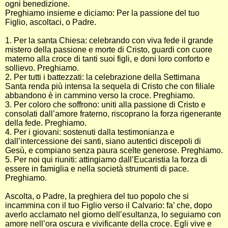
ogni benedizione.
Preghiamo insieme e diciamo: Per la passione del tuo
Figlio, ascoltaci, o Padre.
1. Per la santa Chiesa: celebrando con viva fede il grande
mistero della passione e morte di Cristo, guardi con cuore
materno alla croce di tanti suoi figli, e doni loro conforto e
sollievo. Preghiamo.
2. Per tutti i battezzati: la celebrazione della Settimana
Santa renda più intensa la sequela di Cristo che con filiale
abbandono è in cammino verso la croce. Preghiamo.
3. Per coloro che soffrono: uniti alla passione di Cristo e
consolati dall’amore fraterno, riscoprano la forza rigenerante
della fede. Preghiamo.
4. Per i giovani: sostenuti dalla testimonianza e
dall’intercessione dei santi, siano autentici discepoli di
Gesù, e compiano senza paura scelte generose. Preghiamo.
5. Per noi qui riuniti: attingiamo dall’Eucaristia la forza di
essere in famiglia e nella società strumenti di pace.
Preghiamo.
Ascolta, o Padre, la preghiera del tuo popolo che si
incammina con il tuo Figlio verso il Calvario: fa’ che, dopo
averlo acclamato nel giorno dell’esultanza, lo seguiamo con
amore nell’ora oscura e vivificante della croce. Egli vive e