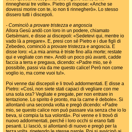
rinnegherai tre volte». Pietro gli rispose: «Anche se
dovessi morire con te, io non ti rinnegherò». Lo stesso
dissero tutti i discepoli.
- Cominciò a provare tristezza e angoscia
Allora Gesù andò con loro in un podere, chiamato
Getsèmani, e disse ai discepoli: «Sedetevi qui, mentre io
vado là a pregare». E, presi con sé Pietro e i due figli di
Zebedeo, cominciò a provare tristezza e angoscia. E
disse loro: «La mia anima è triste fino alla morte; restate
qui e vegliate con me». Andò un poco più avanti, cadde
faccia a terra e pregava, dicendo: «Padre mio, se è
possibile, passi via da me questo calice! Però non come
voglio io, ma come vuoi tu!».
Poi venne dai discepoli e li trovò addormentati. E disse a
Pietro: «Così, non siete stati capaci di vegliare con me
una sola ora? Vegliate e pregate, per non entrare in
tentazione. Lo spirito è pronto, ma la carne è debole». Si
allontanò una seconda volta e pregò dicendo: «Padre
mio, se questo calice non può passare via senza che io lo
beva, si compia la tua volontà». Poi venne e li trovò di
nuovo addormentati, perché i loro occhi si erano fatti
pesanti. Li lasciò, si allontanò di nuovo e pregò per la
terza volta, ripetendo le stesse parole. Poi si avvicinò ai