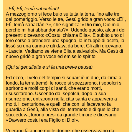
- Elì, Elì, lemà sabactàni?
A mezzogiorno si fece buio su tutta la terra, fino alle tre
del pomeriggio. Verso le tre, Gesù gridò a gran voce: «Elì,
Elì, lemà sabactàni?», che significa: «Dio mio, Dio mio,
perché mi hai abbandonato?». Udendo questo, alcuni dei
presenti dicevano: «Costui chiama Elia». E subito uno di
loro corse a prendere una spugna, la inzuppò di aceto, la
fissò su una canna e gli dava da bere. Gli altri dicevano:
«Lascia! Vediamo se viene Elia a salvarlo!». Ma Gesù di
nuovo gridò a gran voce ed emise lo spirito.
(Qui si genuflette e si fa una breve pausa)
Ed ecco, il velo del tempio si squarciò in due, da cima a
fondo, la terra tremò, le rocce si spezzarono, i sepolcri si
aprirono e molti corpi di santi, che erano morti,
risuscitarono. Uscendo dai sepolcri, dopo la sua
risurrezione, entrarono nella città santa e apparvero a
molti. Il centurione, e quelli che con lui facevano la
guardia a Gesù, alla vista del terremoto e di quello che
succedeva, furono presi da grande timore e dicevano:
«Davvero costui era Figlio di Dio!».
Vi erano là anche molte donne, che osservavano da