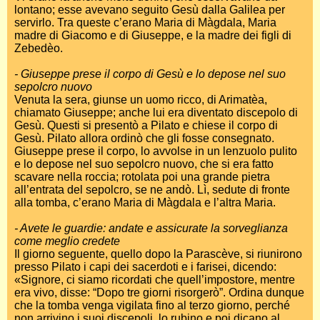
lontano; esse avevano seguito Gesù dalla Galilea per
servirlo. Tra queste c’erano Maria di Màgdala, Maria
madre di Giacomo e di Giuseppe, e la madre dei figli di
Zebedèo.
- Giuseppe prese il corpo di Gesù e lo depose nel suo
sepolcro nuovo
Venuta la sera, giunse un uomo ricco, di Arimatèa,
chiamato Giuseppe; anche lui era diventato discepolo di
Gesù. Questi si presentò a Pilato e chiese il corpo di
Gesù. Pilato allora ordinò che gli fosse consegnato.
Giuseppe prese il corpo, lo avvolse in un lenzuolo pulito
e lo depose nel suo sepolcro nuovo, che si era fatto
scavare nella roccia; rotolata poi una grande pietra
all’entrata del sepolcro, se ne andò. Lì, sedute di fronte
alla tomba, c’erano Maria di Màgdala e l’altra Maria.
- Avete le guardie: andate e assicurate la sorveglianza
come meglio credete
Il giorno seguente, quello dopo la Parascève, si riunirono
presso Pilato i capi dei sacerdoti e i farisei, dicendo:
«Signore, ci siamo ricordati che quell’impostore, mentre
era vivo, disse: “Dopo tre giorni risorgerò”. Ordina dunque
che la tomba venga vigilata fino al terzo giorno, perché
non arrivino i suoi discepoli, lo rubino e poi dicano al