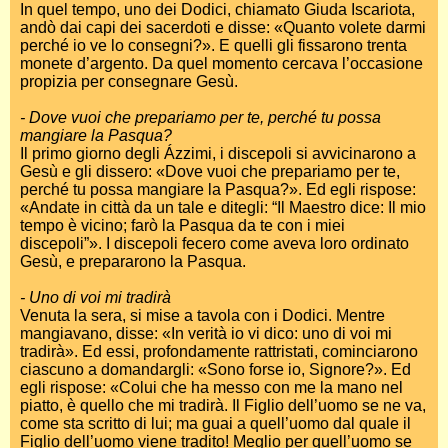
In quel tempo, uno dei Dodici, chiamato Giuda Iscariota,
andò dai capi dei sacerdoti e disse: «Quanto volete darmi
perché io ve lo consegni?». E quelli gli fissarono trenta
monete d’argento. Da quel momento cercava l’occasione
propizia per consegnare Gesù.
- Dove vuoi che prepariamo per te, perché tu possa
mangiare la Pasqua?
Il primo giorno degli Ázzimi, i discepoli si avvicinarono a
Gesù e gli dissero: «Dove vuoi che prepariamo per te,
perché tu possa mangiare la Pasqua?». Ed egli rispose:
«Andate in città da un tale e ditegli: “Il Maestro dice: Il mio
tempo è vicino; farò la Pasqua da te con i miei
discepoli”». I discepoli fecero come aveva loro ordinato
Gesù, e prepararono la Pasqua.
- Uno di voi mi tradirà
Venuta la sera, si mise a tavola con i Dodici. Mentre
mangiavano, disse: «In verità io vi dico: uno di voi mi
tradirà». Ed essi, profondamente rattristati, cominciarono
ciascuno a domandargli: «Sono forse io, Signore?». Ed
egli rispose: «Colui che ha messo con me la mano nel
piatto, è quello che mi tradirà. Il Figlio dell’uomo se ne va,
come sta scritto di lui; ma guai a quell’uomo dal quale il
Figlio dell’uomo viene tradito! Meglio per quell’uomo se