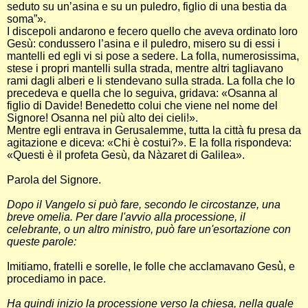
seduto su un’asina e su un puledro, figlio di una bestia da
soma”».
I discepoli andarono e fecero quello che aveva ordinato loro
Gesù: condussero l’asina e il puledro, misero su di essi i
mantelli ed egli vi si pose a sedere. La folla, numerosissima,
stese i propri mantelli sulla strada, mentre altri tagliavano
rami dagli alberi e li stendevano sulla strada. La folla che lo
precedeva e quella che lo seguiva, gridava: «Osanna al
figlio di Davide! Benedetto colui che viene nel nome del
Signore! Osanna nel più alto dei cieli!».
Mentre egli entrava in Gerusalemme, tutta la città fu presa da
agitazione e diceva: «Chi è costui?». E la folla rispondeva:
«Questi è il profeta Gesù, da Nàzaret di Galilea».
Parola del Signore.
Dopo il Vangelo si può fare, secondo le circostanze, una
breve omelia. Per dare l'avvio alla processione, il
celebrante, o un altro ministro, può fare un'esortazione con
queste parole:
Imitiamo, fratelli e sorelle, le folle che acclamavano Gesù̀, e
procediamo in pace.
Ha quindi inizio la processione verso la chiesa, nella quale