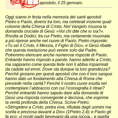
apostolo, il 25 gennaio.
Oggi siamo in festa nella memoria dei santi apostoli
Pietro e Paolo, diversi tra loro, ma celebrati insieme quali
colonne della Chiesa di Cristo. Nel Vangelo risuona la
domanda cruciale di Gesù: «Voi chi dite che io sia?».
Rivolta ai Dodici, tra cui Pietro, ma certamente risuonata
a più riprese anche nel cuore di Paolo. Pietro risponde:
«Tu sei il Cristo, il Messia, il Figlio di Dio», e Gesù ribatte
che questa rivelazione può venire solo dal Padre.
Potremmo elencare anche numerose risposte di Paolo.
Entrambi hanno risposto a parole, hanno aderito a Cristo,
ma sappiamo come questa fede non li abbia risparmiati
da cadute ed errori. Dove sta dunque la loro grandezza?
Perché gioiamo per questi apostoli che con il loro sangue
hanno dato un fondamento alla Chiesa di Roma che
presiede nella carità? Perché il nostro cuore esulta nel
contemplare l’abbraccio con cui l’iconografia li ritrae?
Perché entrambi hanno saputo dare alla domanda di
Gesù una risposta convergente e decisiva, che esprime
la verità profonda della Chiesa. Scrive Pietro:
«Stringetevi a Cristo, pietra viva, rifiutata dagli uomini ma
scelta e preziosa davanti a Dio» (1Pietro 2,4); e Paolo gli
fa eco: «I nostri padri bevevano da una roccia... e quella