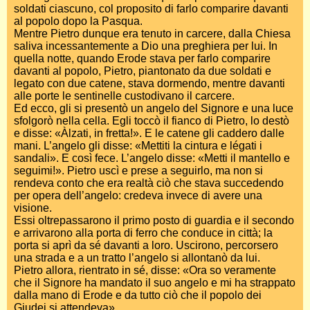
soldati ciascuno, col proposito di farlo comparire davanti
al popolo dopo la Pasqua.
Mentre Pietro dunque era tenuto in carcere, dalla Chiesa
saliva incessantemente a Dio una preghiera per lui. In
quella notte, quando Erode stava per farlo comparire
davanti al popolo, Pietro, piantonato da due soldati e
legato con due catene, stava dormendo, mentre davanti
alle porte le sentinelle custodivano il carcere.
Ed ecco, gli si presentò un angelo del Signore e una luce
sfolgorò nella cella. Egli toccò il fianco di Pietro, lo destò
e disse: «Àlzati, in fretta!». E le catene gli caddero dalle
mani. L’angelo gli disse: «Mettiti la cintura e légati i
sandali». E così fece. L’angelo disse: «Metti il mantello e
seguimi!». Pietro uscì e prese a seguirlo, ma non si
rendeva conto che era realtà ciò che stava succedendo
per opera dell’angelo: credeva invece di avere una
visione.
Essi oltrepassarono il primo posto di guardia e il secondo
e arrivarono alla porta di ferro che conduce in città; la
porta si aprì da sé davanti a loro. Uscirono, percorsero
una strada e a un tratto l’angelo si allontanò da lui.
Pietro allora, rientrato in sé, disse: «Ora so veramente
che il Signore ha mandato il suo angelo e mi ha strappato
dalla mano di Erode e da tutto ciò che il popolo dei
Giudei si attendeva».