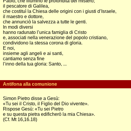
Paolo, che illuminò le profondità del mistero;
il pescatore di Galilea,
che costituì la Chiesa delle origini con i giusti d’Israele,
il maestro e dottore,
che annunciò la salvezza a tutte le genti.
In modi diversi
hanno radunato l’unica famiglia di Cristo
e, associati nella venerazione del popolo cristiano,
condividono la stessa corona di gloria.
E noi,
insieme agli angeli e ai santi,
cantiamo senza fine
l’inno della tua gloria: Santo, ...
Antifona alla comunione
Simon Pietro disse a Gesù:
«Tu sei il Cristo, il Figlio del Dio vivente».
Rispose Gesù: «Tu sei Pietro
e su questa pietra edificherò la mia Chiesa».
(Cf. Mt 16,16.18)