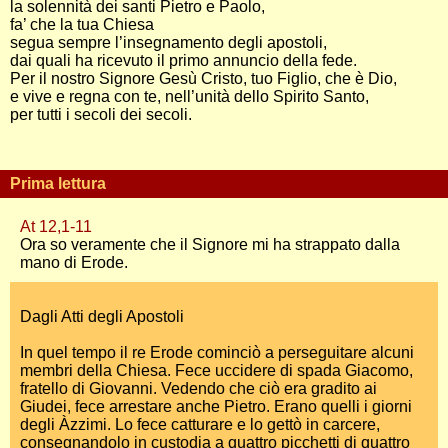
la solennità dei santi Pietro e Paolo,
fa’ che la tua Chiesa
segua sempre l’insegnamento degli apostoli,
dai quali ha ricevuto il primo annuncio della fede.
Per il nostro Signore Gesù Cristo, tuo Figlio, che è Dio,
e vive e regna con te, nell’unità dello Spirito Santo,
per tutti i secoli dei secoli.
Prima lettura
At 12,1-11
Ora so veramente che il Signore mi ha strappato dalla
mano di Erode.
Dagli Atti degli Apostoli
In quel tempo il re Erode cominciò a perseguitare alcuni
membri della Chiesa. Fece uccidere di spada Giacomo,
fratello di Giovanni. Vedendo che ciò era gradito ai
Giudei, fece arrestare anche Pietro. Erano quelli i giorni
degli Àzzimi. Lo fece catturare e lo gettò in carcere,
consegnandolo in custodia a quattro picchetti di quattro