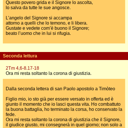
Questo povero grida e il Signore lo ascolta,
lo salva da tutte le sue angosce.
L’angelo del Signore si accampa
attorno a quelli che lo temono, e li libera.
Gustate e vedete com’è buono il Signore;
beato l’uomo che in lui si rifugia.
Seconda lettura
2Tm 4,6-8.17-18
Ora mi resta soltanto la corona di giustizia.
Dalla seconda lettera di san Paolo apostolo a Timòteo
Figlio mio, io sto già per essere versato in offerta ed è
giunto il momento che io lasci questa vita. Ho combattuto
la buona battaglia, ho terminato la corsa, ho conservato la
fede.
Ora mi resta soltanto la corona di giustizia che il Signore,
il giudice giusto, mi consegnerà in quel giorno; non solo a