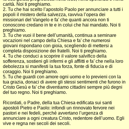
carità. Noi ti preghiamo.
2. Tu che hai scelto l’apostolo Paolo per annunciare a tutti i
popoli il mistero della salvezza, ravviva l’opera dei
missionari del Vangelo e fa’ che quanti ancora non ti
conoscono credano in te e in colui che hai mandato. Noi ti
preghiamo.
3. Tu che vuoi il bene dell’umanità, continua a seminare
vocazioni nel campo della Chiesa e fa’ che numerosi
giovani rispondano con gioia, scegliendo di mettersi a
completa disposizione dei fratelli. Noi ti preghiamo.
4. Tu che conduci a scoprire il valore salvifico della
sofferenza, sostieni gli infermi e gli afflitti e fa’ che nella loro
debolezza si manifesti la tua forza, fonte di fiducia e di
coraggio. Noi ti preghiamo.
5. Tu che guardi con amore ogni uomo e lo previeni con la
tua grazia, donaci di avere gli stessi sentimenti che furono in
Cristo Gesù e fa’ che diventiamo cittadini sempre più degni
del tuo regno. Noi ti preghiamo.
Ricordati, o Padre, della tua Chiesa edificata sui santi
apostoli Pietro e Paolo: infondi un rinnovato fervore nei
pastori e nei fedeli, perché avvertano l’urgenza di
annunciare a ogni creatura Cristo, redentore dell’uomo. Egli
vive e regna nei secoli dei secoli.