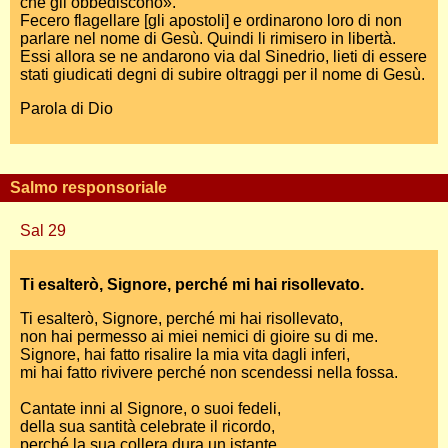
che gli obbediscono».
Fecero flagellare [gli apostoli] e ordinarono loro di non
parlare nel nome di Gesù. Quindi li rimisero in libertà.
Essi allora se ne andarono via dal Sinedrio, lieti di essere
stati giudicati degni di subire oltraggi per il nome di Gesù.
Parola di Dio
Salmo responsoriale
Sal 29
Ti esalterò, Signore, perché mi hai risollevato.
Ti esalterò, Signore, perché mi hai risollevato,
non hai permesso ai miei nemici di gioire su di me.
Signore, hai fatto risalire la mia vita dagli inferi,
mi hai fatto rivivere perché non scendessi nella fossa.
Cantate inni al Signore, o suoi fedeli,
della sua santità celebrate il ricordo,
perché la sua collera dura un istante,