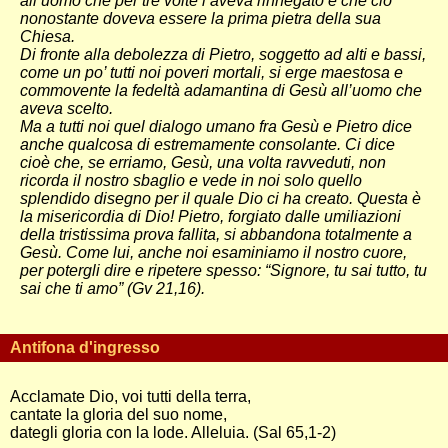
all’uomo che per tre volte l’aveva rinnegato e che ciò
nonostante doveva essere la prima pietra della sua
Chiesa.
Di fronte alla debolezza di Pietro, soggetto ad alti e bassi,
come un po’ tutti noi poveri mortali, si erge maestosa e
commovente la fedeltà adamantina di Gesù all’uomo che
aveva scelto.
Ma a tutti noi quel dialogo umano fra Gesù e Pietro dice
anche qualcosa di estremamente consolante. Ci dice
cioè che, se erriamo, Gesù, una volta ravveduti, non
ricorda il nostro sbaglio e vede in noi solo quello
splendido disegno per il quale Dio ci ha creato. Questa è
la misericordia di Dio! Pietro, forgiato dalle umiliazioni
della tristissima prova fallita, si abbandona totalmente a
Gesù. Come lui, anche noi esaminiamo il nostro cuore,
per potergli dire e ripetere spesso: “Signore, tu sai tutto, tu
sai che ti amo” (Gv 21,16).
Antifona d'ingresso
Acclamate Dio, voi tutti della terra,
cantate la gloria del suo nome,
dategli gloria con la lode. Alleluia. (Sal 65,1-2)