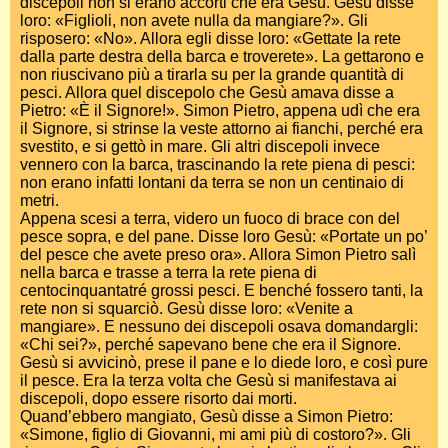
discepoli non si erano accorti che era Gesù. Gesù disse
loro: «Figlioli, non avete nulla da mangiare?». Gli
risposero: «No». Allora egli disse loro: «Gettate la rete
dalla parte destra della barca e troverete». La gettarono e
non riuscivano più a tirarla su per la grande quantità di
pesci. Allora quel discepolo che Gesù amava disse a
Pietro: «È il Signore!». Simon Pietro, appena udì che era
il Signore, si strinse la veste attorno ai fianchi, perché era
svestito, e si gettò in mare. Gli altri discepoli invece
vennero con la barca, trascinando la rete piena di pesci:
non erano infatti lontani da terra se non un centinaio di
metri.
Appena scesi a terra, videro un fuoco di brace con del
pesce sopra, e del pane. Disse loro Gesù: «Portate un po’
del pesce che avete preso ora». Allora Simon Pietro salì
nella barca e trasse a terra la rete piena di
centocinquantatré grossi pesci. E benché fossero tanti, la
rete non si squarciò. Gesù disse loro: «Venite a
mangiare». E nessuno dei discepoli osava domandargli:
«Chi sei?», perché sapevano bene che era il Signore.
Gesù si avvicinò, prese il pane e lo diede loro, e così pure
il pesce. Era la terza volta che Gesù si manifestava ai
discepoli, dopo essere risorto dai morti.
Quand’ebbero mangiato, Gesù disse a Simon Pietro:
«Simone, figlio di Giovanni, mi ami più di costoro?». Gli