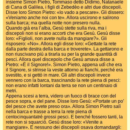
insieme Simon Pietro, Tommaso detto Dìdimo, Natanaele
di Cana di Galilea, i figli di Zebedèo e altri due discepoli.
Disse loro Simon Pietro: «Io vado a pescare». Gli dissero:
«Veniamo anche noi con te». Allora uscirono e salirono
sulla barca; ma quella notte non presero nulla.
Quando già era l’alba, Gesù stette sulla riva, ma i
discepoli non si erano accorti che era Gesù. Gesù disse
loro: «Figlioli, non avete nulla da mangiare?». Gli
risposero: «No». Allora egli disse loro: «Gettate la rete
dalla parte destra della barca e troverete». La gettarono e
non riuscivano più a tirarla su per la grande quantità di
pesci. Allora quel discepolo che Gesù amava disse a
Pietro: «È il Signore!». Simon Pietro, appena udì che era
il Signore, si strinse la veste attorno ai fianchi, perché era
svestito, e si gettò in mare. Gli altri discepoli invece
vennero con la barca, trascinando la rete piena di pesci:
non erano infatti lontani da terra se non un centinaio di
metri.
Appena scesi a terra, videro un fuoco di brace con del
pesce sopra, e del pane. Disse loro Gesù: «Portate un po’
del pesce che avete preso ora». Allora Simon Pietro salì
nella barca e trasse a terra la rete piena di
centocinquantatré grossi pesci. E benché fossero tanti, la
rete non si squarciò. Gesù disse loro: «Venite a
mangiare». E nessuno dei discepoli osava domandargli: