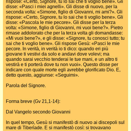
rispose: «Certo, Signore, tu lo sai che ti voglio bene». Gli
disse: «Pasci i miei agnelli». Gli disse di nuovo, per la
seconda volta: «Simone, figlio di Giovanni, mi ami?». Gli
rispose: «Certo, Signore, tu lo sai che ti voglio bene». Gli
disse: «Pascola le mie pecore». Gli disse per la terza
volta: «Simone, figlio di Giovanni, mi vuoi bene?». Pietro
rimase addolorato che per la terza volta gli domandasse:
«Mi vuoi bene?», e gli disse: «Signore, tu conosci tutto; tu
sai che ti voglio bene». Gli rispose Gesù: «Pasci le mie
pecore. In verità, in verità io ti dico: quando eri più
giovane ti vestivi da solo e andavi dove volevi; ma
quando sarai vecchio tenderai le tue mani, e un altro ti
vestirà e ti porterà dove tu non vuoi». Questo disse per
indicare con quale morte egli avrebbe glorificato Dio. E,
detto questo, aggiunse: «Seguimi».
Parola del Signore.
Forma breve (Gv 21,1-14):
Dal Vangelo secondo Giovanni
In quel tempo, Gesù si manifestò di nuovo ai discepoli sul
mare di Tiberìade. E si manifestò così: si trovavano