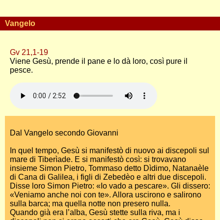
Vangelo
Gv 21,1-19
Viene Gesù, prende il pane e lo dà loro, così pure il
pesce.
Dal Vangelo secondo Giovanni
In quel tempo, Gesù si manifestò di nuovo ai discepoli sul
mare di Tiberìade. E si manifestò così: si trovavano
insieme Simon Pietro, Tommaso detto Dìdimo, Natanaèle
di Cana di Galilea, i figli di Zebedèo e altri due discepoli.
Disse loro Simon Pietro: «Io vado a pescare». Gli dissero:
«Veniamo anche noi con te». Allora uscirono e salirono
sulla barca; ma quella notte non presero nulla.
Quando già era l’alba, Gesù stette sulla riva, ma i