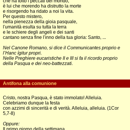
che ha tolto i peccati del mondo,
è lui che morendo ha distrutto la morte
e risorgendo ha ridato a noi la vita.
Per questo mistero,
nella pienezza della gioia pasquale,
l'umanità esulta su tutta la terra
e le schiere degli angeli e dei santi
cantano senza fine l'inno della tua gloria: Santo, ...
Nel Canone Romano, si dice il Communicantes proprio e
l’Hanc ígitur propri.
Nelle Preghiere eucaristiche II e III si fa il ricordo proprio
della Pasqua e dei neo-battezzati.
Antifona alla comunione
Cristo, nostra Pasqua, è stato immolato! Alleluia.
Celebriamo dunque la festa
con azzimi di sincerità e di verità. Alleluia, alleluia. (1Cor
5,7-8)
Oppure:
Il primo giorno della settimana,