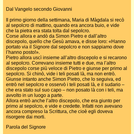
Dal Vangelo secondo Giovanni
Il primo giorno della settimana, Maria di Màgdala si recò
al sepolcro di mattino, quando era ancora buio, e vide
che la pietra era stata tolta dal sepolcro.
Corse allora e andò da Simon Pietro e dall’altro
discepolo, quello che Gesù amava, e disse loro: «Hanno
portato via il Signore dal sepolcro e non sappiamo dove
l’hanno posto!».
Pietro allora uscì insieme all’altro discepolo e si recarono
al sepolcro. Correvano insieme tutti e due, ma l’altro
discepolo corse più veloce di Pietro e giunse per primo al
sepolcro. Si chinò, vide i teli posati là, ma non entrò.
Giunse intanto anche Simon Pietro, che lo seguiva, ed
entrò nel sepolcro e osservò i teli posati là, e il sudario –
che era stato sul suo capo – non posato là con i teli, ma
avvolto in un luogo a parte.
Allora entrò anche l’altro discepolo, che era giunto per
primo al sepolcro, e vide e credette. Infatti non avevano
ancora compreso la Scrittura, che cioè egli doveva
risorgere dai morti.
Parola del Signore