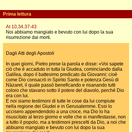
Prima lettura
At 10,34.37-43
Noi abbiamo mangiato e bevuto con lui dopo la sua
risurrezione dai morti.
Dagli Atti degli Apostoli
In quei giorni, Pietro prese la parola e disse: «Voi sapete
ciò che è accaduto in tutta la Giudea, cominciando dalla
Galilea, dopo il battesimo predicato da Giovanni; cioè
come Dio consacrò in Spirito Santo e potenza Gesù di
Nàzaret, il quale passò beneficando e risanando tutti
coloro che stavano sotto il potere del diavolo, perché Dio
era con lui.
E noi siamo testimoni di tutte le cose da lui compiute
nella regione dei Giudei e in Gerusalemme. Essi lo
uccisero appendendolo a una croce, ma Dio lo ha
risuscitato al terzo giorno e volle che si manifestasse, non
a tutto il popolo, ma a testimoni prescelti da Dio, a noi che
abbiamo mangiato e bevuto con lui dopo la sua