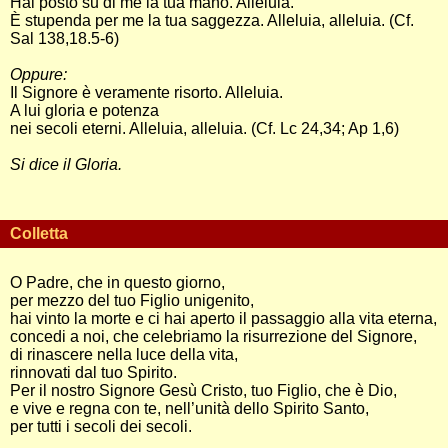
Hai posto su di me la tua mano. Alleluia.
È stupenda per me la tua saggezza. Alleluia, alleluia. (Cf.
Sal 138,18.5-6)
Oppure:
Il Signore è veramente risorto. Alleluia.
A lui gloria e potenza
nei secoli eterni. Alleluia, alleluia. (Cf. Lc 24,34; Ap 1,6)
Si dice il Gloria.
Colletta
O Padre, che in questo giorno,
per mezzo del tuo Figlio unigenito,
hai vinto la morte e ci hai aperto il passaggio alla vita eterna,
concedi a noi, che celebriamo la risurrezione del Signore,
di rinascere nella luce della vita,
rinnovati dal tuo Spirito.
Per il nostro Signore Gesù Cristo, tuo Figlio, che è Dio,
e vive e regna con te, nell’unità dello Spirito Santo,
per tutti i secoli dei secoli.