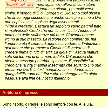
Scrittura”. Eppure era proprio così: non
meravigliamoci allora di constatare
l’ignoranza attuale, per molti versi
simile. Il mondo di Dio, i progetti di Dio sono così diversi
che ancor oggi succede che anche chi è più vicino a Dio
non capisca e si stupisca degli avvenimenti.
“Vide e credette”. Bastava un sepolcro vuoto perché tutto
si risolvesse? Credo che non fu così facile. Anche nel
momento delle sofferenze più dure, Giovanni rimane
vicino al suo maestro. La ragione non comprende, ma
l’amore aiuta il cuore ad aprirsi e a vedere. È l’intuizione
dell’amore che permette a Giovanni di vedere e di
credere prima di tutti gli altri. La gioia di Pasqua matura
solo sul terreno di un amore fedele. Un’amicizia che
niente e nessuno potrebbe spezzare. È possibile? Io
credo che la vita ci abbia insegnato che soltanto Dio può
procurarci ciò. È la testimonianza che ci danno tutti i
gulag dell’Europa dell’Est e che riecheggia nella gioia
pasquale alla fine del nostro millennio.
Antifona d'ingresso
Sono risorto, o Padre, e sono sempre con te. Alleluia.