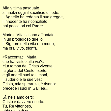
Alla vittima pasquale,
s’innalzi oggi il sacrificio di lode.
L’Agnello ha redento il suo gregge,
l’Innocente ha riconciliato
noi peccatori col Padre.
Morte e Vita si sono affrontate
in un prodigioso duello.
Il Signore della vita era morto;
ma ora, vivo, trionfa.
«Raccontaci, Maria:
che hai visto sulla via?».
«La tomba del Cristo vivente,
la gloria del Cristo risorto,
e gli angeli suoi testimoni,
il sudario e le sue vesti.
Cristo, mia speranza, è risorto:
precede i suoi in Galilea».
Sì, ne siamo certi:
Cristo è davvero risorto.
Tu, Re vittorioso,
abbi pietà di noi.