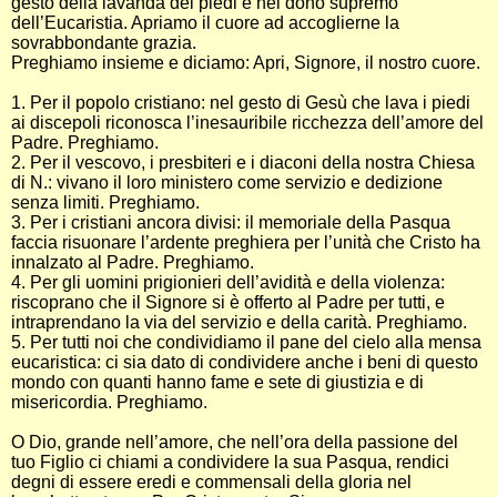
gesto della lavanda dei piedi e nel dono supremo
dell’Eucaristia. Apriamo il cuore ad accoglierne la
sovrabbondante grazia.
Preghiamo insieme e diciamo: Apri, Signore, il nostro cuore.
1. Per il popolo cristiano: nel gesto di Gesù che lava i piedi
ai discepoli riconosca l’inesauribile ricchezza dell’amore del
Padre. Preghiamo.
2. Per il vescovo, i presbiteri e i diaconi della nostra Chiesa
di N.: vivano il loro ministero come servizio e dedizione
senza limiti. Preghiamo.
3. Per i cristiani ancora divisi: il memoriale della Pasqua
faccia risuonare l’ardente preghiera per l’unità che Cristo ha
innalzato al Padre. Preghiamo.
4. Per gli uomini prigionieri dell’avidità e della violenza:
riscoprano che il Signore si è offerto al Padre per tutti, e
intraprendano la via del servizio e della carità. Preghiamo.
5. Per tutti noi che condividiamo il pane del cielo alla mensa
eucaristica: ci sia dato di condividere anche i beni di questo
mondo con quanti hanno fame e sete di giustizia e di
misericordia. Preghiamo.
O Dio, grande nell’amore, che nell’ora della passione del
tuo Figlio ci chiami a condividere la sua Pasqua, rendici
degni di essere eredi e commensali della gloria nel