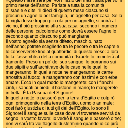
«Questo mese sarà per voi l’inizio dei mesi, sarà per voi il
primo mese dell’anno. Parlate a tutta la comunità
d’Israele e dite: “Il dieci di questo mese ciascuno si
procuri un agnello per famiglia, un agnello per casa. Se la
famiglia fosse troppo piccola per un agnello, si unirà al
vicino, il più prossimo alla sua casa, secondo il numero
delle persone; calcolerete come dovrà essere l’agnello
secondo quanto ciascuno può mangiarne.
Il vostro agnello sia senza difetto, maschio, nato
nell’anno; potrete sceglierlo tra le pecore o tra le capre e
lo conserverete fino al quattordici di questo mese: allora
tutta l’assemblea della comunità d’Israele lo immolerà al
tramonto. Preso un po’ del suo sangue, lo porranno sui
due stipiti e sull’architrave delle case nelle quali lo
mangeranno. In quella notte ne mangeranno la carne
arrostita al fuoco; la mangeranno con àzzimi e con erbe
amare. Ecco in qual modo lo mangerete: con i fianchi
cinti, i sandali ai piedi, il bastone in mano; lo mangerete
in fretta. È la Pasqua del Signore!
In quella notte io passerò per la terra d’Egitto e colpirò
ogni primogenito nella terra d’Egitto, uomo o animale;
così farò giustizia di tutti gli dèi dell’Egitto. Io sono il
Signore! Il sangue sulle case dove vi troverete servirà da
segno in vostro favore: io vedrò il sangue e passerò oltre;
non vi sarà tra voi flagello di sterminio quando io colpirò