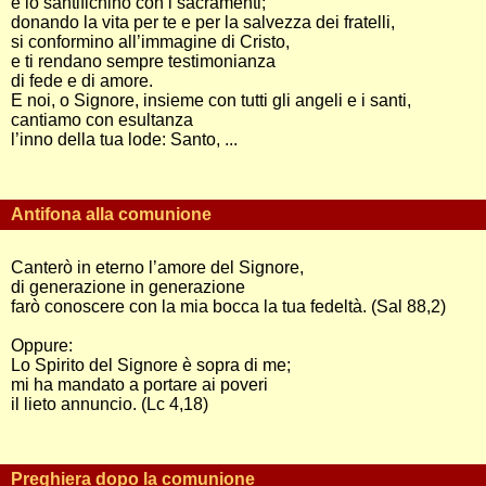
e lo santifichino con i sacramenti;
donando la vita per te e per la salvezza dei fratelli,
si conformino all’immagine di Cristo,
e ti rendano sempre testimonianza
di fede e di amore.
E noi, o Signore, insieme con tutti gli angeli e i santi,
cantiamo con esultanza
l’inno della tua lode: Santo, ...
Antifona alla comunione
Canterò in eterno l’amore del Signore,
di generazione in generazione
farò conoscere con la mia bocca la tua fedeltà. (Sal 88,2)
Oppure:
Lo Spirito del Signore è sopra di me;
mi ha mandato a portare ai poveri
il lieto annuncio. (Lc 4,18)
Preghiera dopo la comunione