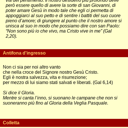
via del pentimento. Il nostro desiderio più profondo deve
però essere quello di avere la sorte di san Giovanni, di
poter amare Gesù in modo tale che egli ci permetta di
appoggiarci al suo petto e di sentire i battiti del suo cuore
pieno d’amore; di giungere al punto che il nostro amore si
unisca al suo in modo che possiamo dire con san Paolo:
“Non sono più io che vivo, ma Cristo vive in me” (Gal
2,20).
Antifona d'ingresso
Non ci sia per noi altro vanto
che nella croce del Signore nostro Gesù Cristo.
Egli è nostra salvezza, vita e risurrezione;
per mezzo di lui siamo stati salvati e liberati. (Gal 6,14)
Si dice il Gloria.
Mentre si canta l’inno, si suonano le campane che non si
suoneranno più fino al Gloria della Veglia Pasquale.
Colletta