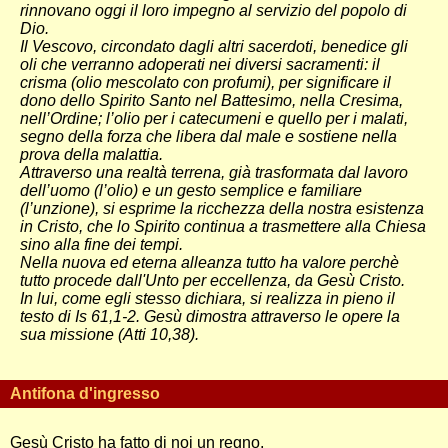
rinnovano oggi il loro impegno al servizio del popolo di
Dio.
Il Vescovo, circondato dagli altri sacerdoti, benedice gli
oli che verranno adoperati nei diversi sacramenti: il
crisma (olio mescolato con profumi), per significare il
dono dello Spirito Santo nel Battesimo, nella Cresima,
nell’Ordine; l’olio per i catecumeni e quello per i malati,
segno della forza che libera dal male e sostiene nella
prova della malattia.
Attraverso una realtà terrena, già trasformata dal lavoro
dell’uomo (l’olio) e un gesto semplice e familiare
(l’unzione), si esprime la ricchezza della nostra esistenza
in Cristo, che lo Spirito continua a trasmettere alla Chiesa
sino alla fine dei tempi.
Nella nuova ed eterna alleanza tutto ha valore perchè
tutto procede dall'Unto per eccellenza, da Gesù Cristo.
In lui, come egli stesso dichiara, si realizza in pieno il
testo di Is 61,1-2. Gesù dimostra attraverso le opere la
sua missione (Atti 10,38).
Antifona d'ingresso
Gesù Cristo ha fatto di noi un regno,