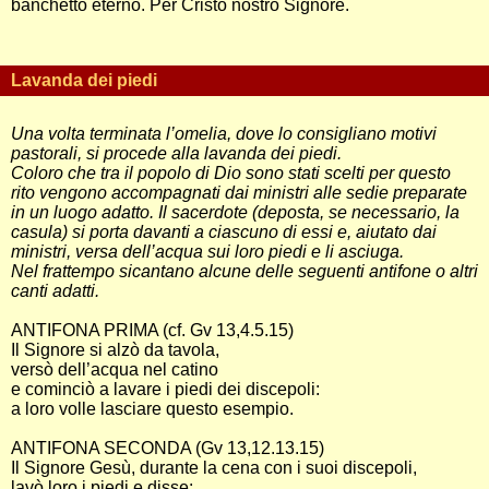
banchetto eterno. Per Cristo nostro Signore.
Lavanda dei piedi
Una volta terminata l’omelia, dove lo consigliano motivi
pastorali, si procede alla lavanda dei piedi.
Coloro che tra il popolo di Dio sono stati scelti per questo
rito vengono accompagnati dai ministri alle sedie preparate
in un luogo adatto. Il sacerdote (deposta, se necessario, la
casula) si porta davanti a ciascuno di essi e, aiutato dai
ministri, versa dell’acqua sui loro piedi e li asciuga.
Nel frattempo sicantano alcune delle seguenti antifone o altri
canti adatti.
ANTIFONA PRIMA (cf. Gv 13,4.5.15)
Il Signore si alzò da tavola,
versò dell’acqua nel catino
e cominciò a lavare i piedi dei discepoli:
a loro volle lasciare questo esempio.
ANTIFONA SECONDA (Gv 13,12.13.15)
Il Signore Gesù, durante la cena con i suoi discepoli,
lavò loro i piedi e disse: