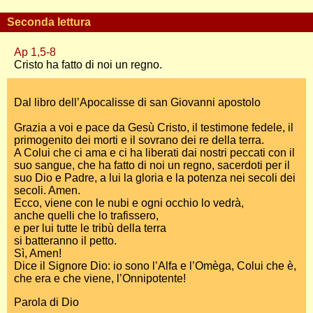
Seconda lettura
Ap 1,5-8
Cristo ha fatto di noi un regno.
Dal libro dell’Apocalisse di san Giovanni apostolo
Grazia a voi e pace da Gesù Cristo, il testimone fedele, il
primogenito dei morti e il sovrano dei re della terra.
A Colui che ci ama e ci ha liberati dai nostri peccati con il
suo sangue, che ha fatto di noi un regno, sacerdoti per il
suo Dio e Padre, a lui la gloria e la potenza nei secoli dei
secoli. Amen.
Ecco, viene con le nubi e ogni occhio lo vedrà,
anche quelli che lo trafissero,
e per lui tutte le tribù della terra
si batteranno il petto.
Sì, Amen!
Dice il Signore Dio: io sono l’Alfa e l’Omèga, Colui che è,
che era e che viene, l’Onnipotente!
Parola di Dio