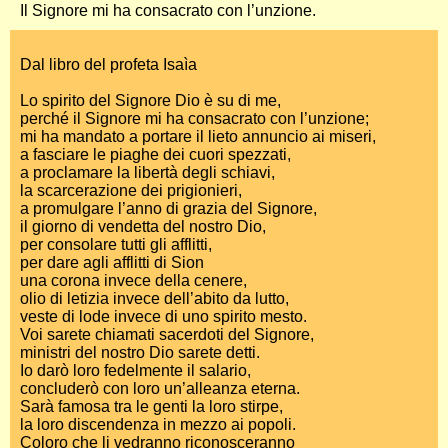
Il Signore mi ha consacrato con l’unzione.
Dal libro del profeta Isaìa
Lo spirito del Signore Dio è su di me,
perché il Signore mi ha consacrato con l’unzione;
mi ha mandato a portare il lieto annuncio ai miseri,
a fasciare le piaghe dei cuori spezzati,
a proclamare la libertà degli schiavi,
la scarcerazione dei prigionieri,
a promulgare l’anno di grazia del Signore,
il giorno di vendetta del nostro Dio,
per consolare tutti gli afflitti,
per dare agli afflitti di Sion
una corona invece della cenere,
olio di letizia invece dell’abito da lutto,
veste di lode invece di uno spirito mesto.
Voi sarete chiamati sacerdoti del Signore,
ministri del nostro Dio sarete detti.
Io darò loro fedelmente il salario,
concluderò con loro un’alleanza eterna.
Sarà famosa tra le genti la loro stirpe,
la loro discendenza in mezzo ai popoli.
Coloro che li vedranno riconosceranno