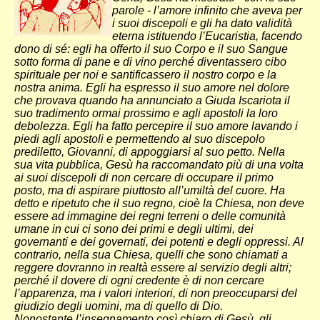
parole - l’amore infinito che aveva per
i suoi discepoli e gli ha dato validità
eterna istituendo l’Eucaristia, facendo
dono di sé: egli ha offerto il suo Corpo e il suo Sangue
sotto forma di pane e di vino perché diventassero cibo
spirituale per noi e santificassero il nostro corpo e la
nostra anima. Egli ha espresso il suo amore nel dolore
che provava quando ha annunciato a Giuda Iscariota il
suo tradimento ormai prossimo e agli apostoli la loro
debolezza. Egli ha fatto percepire il suo amore lavando i
piedi agli apostoli e permettendo al suo discepolo
prediletto, Giovanni, di appoggiarsi al suo petto. Nella
sua vita pubblica, Gesù ha raccomandato più di una volta
ai suoi discepoli di non cercare di occupare il primo
posto, ma di aspirare piuttosto all’umiltà del cuore. Ha
detto e ripetuto che il suo regno, cioè la Chiesa, non deve
essere ad immagine dei regni terreni o delle comunità
umane in cui ci sono dei primi e degli ultimi, dei
governanti e dei governati, dei potenti e degli oppressi. Al
contrario, nella sua Chiesa, quelli che sono chiamati a
reggere dovranno in realtà essere al servizio degli altri;
perché il dovere di ogni credente è di non cercare
l’apparenza, ma i valori interiori, di non preoccuparsi del
giudizio degli uomini, ma di quello di Dio.
Nonostante l’insegnamento così chiaro di Gesù, gli