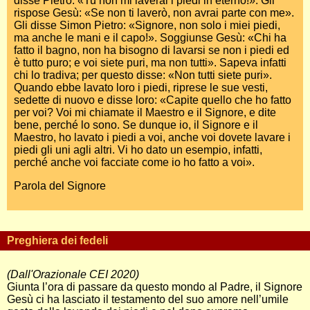
disse Pietro: «Tu non mi laverai i piedi in eterno!». Gli
rispose Gesù: «Se non ti laverò, non avrai parte con me».
Gli disse Simon Pietro: «Signore, non solo i miei piedi,
ma anche le mani e il capo!». Soggiunse Gesù: «Chi ha
fatto il bagno, non ha bisogno di lavarsi se non i piedi ed
è tutto puro; e voi siete puri, ma non tutti». Sapeva infatti
chi lo tradiva; per questo disse: «Non tutti siete puri».
Quando ebbe lavato loro i piedi, riprese le sue vesti,
sedette di nuovo e disse loro: «Capite quello che ho fatto
per voi? Voi mi chiamate il Maestro e il Signore, e dite
bene, perché lo sono. Se dunque io, il Signore e il
Maestro, ho lavato i piedi a voi, anche voi dovete lavare i
piedi gli uni agli altri. Vi ho dato un esempio, infatti,
perché anche voi facciate come io ho fatto a voi».
Parola del Signore
Preghiera dei fedeli
(Dall'Orazionale CEI 2020)
Giunta l’ora di passare da questo mondo al Padre, il Signore
Gesù ci ha lasciato il testamento del suo amore nell’umile