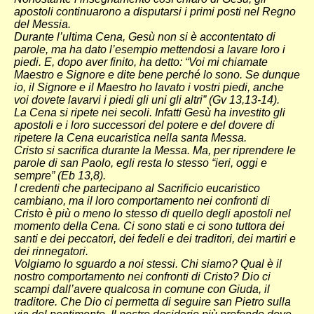
apostoli continuarono a disputarsi i primi posti nel Regno
del Messia.
Durante l’ultima Cena, Gesù non si è accontentato di
parole, ma ha dato l’esempio mettendosi a lavare loro i
piedi. E, dopo aver finito, ha detto: “Voi mi chiamate
Maestro e Signore e dite bene perché lo sono. Se dunque
io, il Signore e il Maestro ho lavato i vostri piedi, anche
voi dovete lavarvi i piedi gli uni gli altri” (Gv 13,13-14).
La Cena si ripete nei secoli. Infatti Gesù ha investito gli
apostoli e i loro successori del potere e del dovere di
ripetere la Cena eucaristica nella santa Messa.
Cristo si sacrifica durante la Messa. Ma, per riprendere le
parole di san Paolo, egli resta lo stesso “ieri, oggi e
sempre” (Eb 13,8).
I credenti che partecipano al Sacrificio eucaristico
cambiano, ma il loro comportamento nei confronti di
Cristo è più o meno lo stesso di quello degli apostoli nel
momento della Cena. Ci sono stati e ci sono tuttora dei
santi e dei peccatori, dei fedeli e dei traditori, dei martiri e
dei rinnegatori.
Volgiamo lo sguardo a noi stessi. Chi siamo? Qual è il
nostro comportamento nei confronti di Cristo? Dio ci
scampi dall’avere qualcosa in comune con Giuda, il
traditore. Che Dio ci permetta di seguire san Pietro sulla