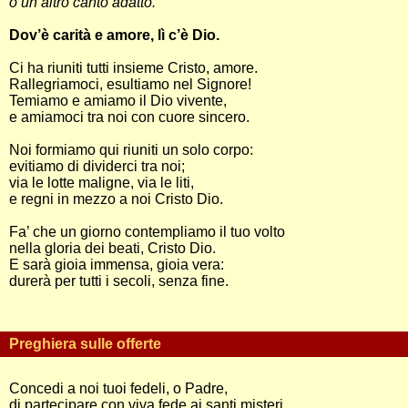
o un altro canto adatto.
Dov’è carità e amore, lì c’è Dio.
Ci ha riuniti tutti insieme Cristo, amore.
Rallegriamoci, esultiamo nel Signore!
Temiamo e amiamo il Dio vivente,
e amiamoci tra noi con cuore sincero.
Noi formiamo qui riuniti un solo corpo:
evitiamo di dividerci tra noi;
via le lotte maligne, via le liti,
e regni in mezzo a noi Cristo Dio.
Fa’ che un giorno contempliamo il tuo volto
nella gloria dei beati, Cristo Dio.
E sarà gioia immensa, gioia vera:
durerà per tutti i secoli, senza fine.
Preghiera sulle offerte
Concedi a noi tuoi fedeli, o Padre,
di partecipare con viva fede ai santi misteri,