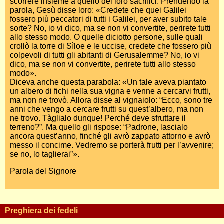
scorrere insieme a quello dei loro sacrifici. Prendendo la
parola, Gesù disse loro: «Credete che quei Galilei
fossero più peccatori di tutti i Galilei, per aver subito tale
sorte? No, io vi dico, ma se non vi convertite, perirete tutti
allo stesso modo. O quelle diciotto persone, sulle quali
crollò la torre di Sìloe e le uccise, credete che fossero più
colpevoli di tutti gli abitanti di Gerusalemme? No, io vi
dico, ma se non vi convertite, perirete tutti allo stesso
modo».
Diceva anche questa parabola: «Un tale aveva piantato
un albero di fichi nella sua vigna e venne a cercarvi frutti,
ma non ne trovò. Allora disse al vignaiolo: “Ecco, sono tre
anni che vengo a cercare frutti su quest’albero, ma non
ne trovo. Tàglialo dunque! Perché deve sfruttare il
terreno?”. Ma quello gli rispose: “Padrone, lascialo
ancora quest’anno, finché gli avrò zappato attorno e avrò
messo il concime. Vedremo se porterà frutti per l’avvenire;
se no, lo taglierai”».
Parola del Signore
Preghiera dei fedeli