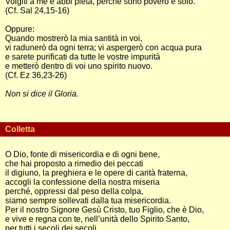
Volgiti a me e abbi pietà, perché sono povero e solo.
(Cf. Sal 24,15-16)
Oppure:
Quando mostrerò la mia santità in voi,
vi radunerò da ogni terra; vi aspergerò con acqua pura
e sarete purificati da tutte le vostre impurità
e metterò dentro di voi uno spirito nuovo.
(Cf. Ez 36,23-26)
Non si dice il Gloria.
Colletta
O Dio, fonte di misericordia e di ogni bene,
che hai proposto a rimedio dei peccati
il digiuno, la preghiera e le opere di carità fraterna,
accogli la confessione della nostra miseria
perché, oppressi dal peso della colpa,
siamo sempre sollevati dalla tua misericordia.
Per il nostro Signore Gesù Cristo, tuo Figlio, che è Dio,
e vive e regna con te, nell’unità dello Spirito Santo,
per tutti i secoli dei secoli.