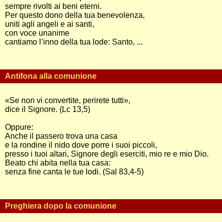
sempre rivolti ai beni eterni.
Per questo dono della tua benevolenza,
uniti agli angeli e ai santi,
con voce unanime
cantiamo l’inno della tua lode: Santo, ...
Antifona alla comunione
«Se non vi convertite, perirete tutti»,
dice il Signore. (Lc 13,5)
Oppure:
Anche il passero trova una casa
e la rondine il nido dove porre i suoi piccoli,
presso i tuoi altari, Signore degli eserciti, mio re e mio Dio.
Beato chi abita nella tua casa:
senza fine canta le tue lodi. (Sal 83,4-5)
Preghiera dopo la comunione