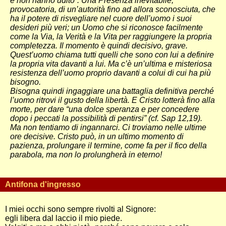
e non hanno udito”. Una Presenza inevitabile,
provocatoria, di un’autorità fino ad allora sconosciuta, che
ha il potere di risvegliare nel cuore dell’uomo i suoi
desideri più veri; un Uomo che si riconosce facilmente
come la Via, la Verità e la Vita per raggiungere la propria
completezza. Il momento è quindi decisivo, grave.
Quest’uomo chiama tutti quelli che sono con lui a definire
la propria vita davanti a lui. Ma c’è un’ultima e misteriosa
resistenza dell’uomo proprio davanti a colui di cui ha più
bisogno.
Bisogna quindi ingaggiare una battaglia definitiva perché
l’uomo ritrovi il gusto della libertà. E Cristo lotterà fino alla
morte, per dare “una dolce speranza e per concedere
dopo i peccati la possibilità di pentirsi” (cf. Sap 12,19).
Ma non tentiamo di ingannarci. Ci troviamo nelle ultime
ore decisive. Cristo può, in un ultimo momento di
pazienza, prolungare il termine, come fa per il fico della
parabola, ma non lo prolungherà in eterno!
Antifona d'ingresso
I miei occhi sono sempre rivolti al Signore:
egli libera dal laccio il mio piede.