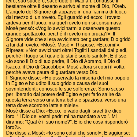
Ietro, suo suocero, sacerdote di Madian, condusse il
bestiame oltre il deserto e arrivò al monte di Dio, l’Oreb.
L’angelo del Signore gli apparve in una fiamma di fuoco
dal mezzo di un roveto. Egli guardò ed ecco: il roveto
ardeva per il fuoco, ma quel roveto non si consumava.
Mosè pensò: «Voglio avvicinarmi a osservare questo
grande spettacolo: perché il roveto non brucia?». Il
Signore vide che si era avvicinato per guardare; Dio gridò
a lui dal roveto: «Mosè, Mosè!». Rispose: «Eccomi!».
Riprese: «Non avvicinarti oltre! Togliti i sandali dai piedi,
perché il luogo sul quale tu stai è suolo santo!». E disse:
«Io sono il Dio di tuo padre, il Dio di Abramo, il Dio di
Isacco, il Dio di Giacobbe». Mosè allora si coprì il volto,
perché aveva paura di guardare verso Dio.
Il Signore disse: «Ho osservato la miseria del mio popolo
in Egitto e ho udito il suo grido a causa dei suoi
sovrintendenti: conosco le sue sofferenze. Sono sceso
per liberarlo dal potere dell’Egitto e per farlo salire da
questa terra verso una terra bella e spaziosa, verso una
terra dove scorrono latte e miele».
Mosè disse a Dio: «Ecco, io vado dagli Israeliti e dico
loro: “Il Dio dei vostri padri mi ha mandato a voi”. Mi
diranno: “Qual è il suo nome?”. E io che cosa risponderò
loro?».
Dio disse a Mosè: «Io sono colui che sono!». E aggiunse: