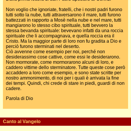
Non voglio che ignoriate, fratelli, che i nostri padri furono
tutti sotto la nube, tutti attraversarono il mare, tutti furono
battezzati in rapporto a Mosè nella nube e nel mare, tutti
mangiarono lo stesso cibo spirituale, tutti bevvero la
stessa bevanda spirituale: bevevano infatti da una roccia
spirituale che li accompagnava, e quella roccia era il
Cristo. Ma la maggior parte di loro non fu gradita a Dio e
perciò furono sterminati nel deserto.
Ciò avvenne come esempio per noi, perché non
desiderassimo cose cattive, come essi le desiderarono.
Non mormorate, come mormorarono alcuni di loro, e
caddero vittime dello sterminatore. Tutte queste cose però
accaddero a loro come esempio, e sono state scritte per
nostro ammonimento, di noi per i quali è arrivata la fine
dei tempi. Quindi, chi crede di stare in piedi, guardi di non
cadere.
Parola di Dio
Canto al Vangelo