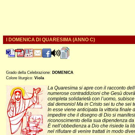
I DOMENICA DI QUARESIMA (ANNO C)
Grado della Celebrazione:
DOMENICA
Colore liturgico:
Viola
CQ010 ;
La Quaresima si apre con il racconto dell
numerose contraddizioni che Gesù dovrà subi
completa solidarietà con l’uomo, subisce t
dal demonio! Ma in Cristo sei tu che sei t
In esse viene anticipata la vittoria final
impedire che il disegno di Dio si manifesti
riconoscimento della sua dipendenza da
È nell’obbedienza a Dio che risiede la lib
nel rifiutare di venire trattati in modo di