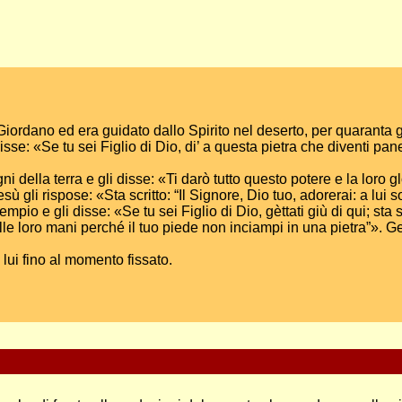
Giordano ed era guidato dallo Spirito nel deserto, per quaranta g
sse: «Se tu sei Figlio di Dio, di’ a questa pietra che diventi pan
egni della terra e gli disse: «Ti darò tutto questo potere e la loro 
ù gli rispose: «Sta scritto: “Il Signore, Dio tuo, adorerai: a lui s
 e gli disse: «Se tu sei Figlio di Dio, gèttati giù di qui; sta scr
lle loro mani perché il tuo piede non inciampi in una pietra”». Ge
 lui fino al momento fissato.