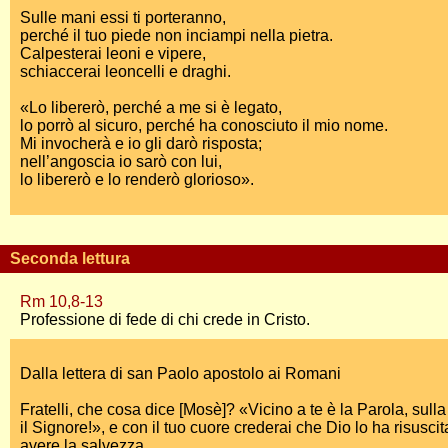
Sulle mani essi ti porteranno,
perché il tuo piede non inciampi nella pietra.
Calpesterai leoni e vipere,
schiaccerai leoncelli e draghi.
«Lo libererò, perché a me si è legato,
lo porrò al sicuro, perché ha conosciuto il mio nome.
Mi invocherà e io gli darò risposta;
nell’angoscia io sarò con lui,
lo libererò e lo renderò glorioso».
Seconda lettura
Rm 10,8-13
Professione di fede di chi crede in Cristo.
Dalla lettera di san Paolo apostolo ai Romani
Fratelli, che cosa dice [Mosè]? «Vicino a te è la Parola, sul
il Signore!», e con il tuo cuore crederai che Dio lo ha risuscita
avere la salvezza.