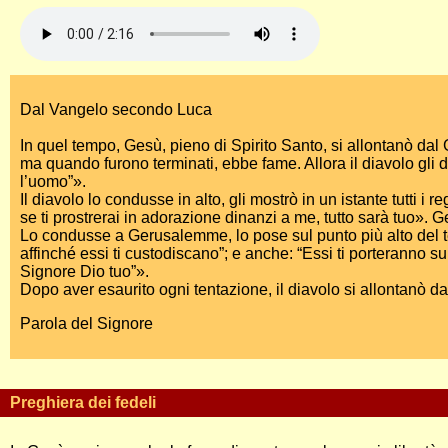
Dal Vangelo secondo Luca
In quel tempo, Gesù, pieno di Spirito Santo, si allontanò dal 
ma quando furono terminati, ebbe fame. Allora il diavolo gli di
l’uomo”».
Il diavolo lo condusse in alto, gli mostrò in un istante tutti i r
se ti prostrerai in adorazione dinanzi a me, tutto sarà tuo». Ges
Lo condusse a Gerusalemme, lo pose sul punto più alto del tempio
affinché essi ti custodiscano”; e anche: “Essi ti porteranno su
Signore Dio tuo”».
Dopo aver esaurito ogni tentazione, il diavolo si allontanò da
Parola del Signore
Preghiera dei fedeli