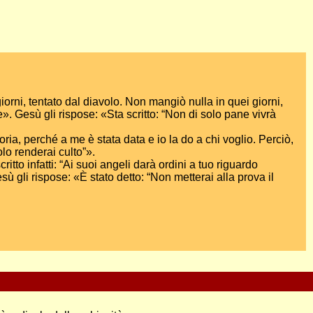
iorni, tentato dal diavolo. Non mangiò nulla in quei giorni,
e». Gesù gli rispose: «Sta scritto: “Non di solo pane vivrà
gloria, perché a me è stata data e io la do a chi voglio. Perciò,
olo renderai culto”».
itto infatti: “Ai suoi angeli darà ordini a tuo riguardo
sù gli rispose: «È stato detto: “Non metterai alla prova il