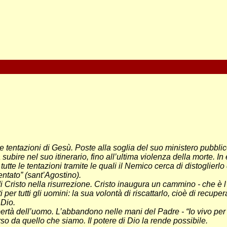
e tentazioni di Gesù. Poste alla soglia del suo ministero pubbli
re nel suo itinerario, fino all’ultima violenza della morte. In es
utte le tentazioni tramite le quali il Nemico cerca di distoglierl
entato” (sant’Agostino).
e di Cristo nella risurrezione. Cristo inaugura un cammino - che è
 per tutti gli uomini: la sua volontà di riscattarlo, cioè di recupe
 Dio.
ertà dell’uomo. L’abbandono nelle mani del Padre - “Io vivo per il
verso da quello che siamo. Il potere di Dio la rende possibile.