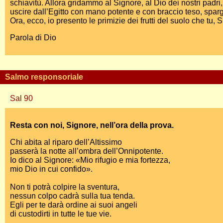
schiavitù. Allora gridammo al Signore, al Dio dei nostri padri,
uscire dall’Egitto con mano potente e con braccio teso, sparg
Ora, ecco, io presento le primizie dei frutti del suolo che tu, 
Parola di Dio
Salmo responsoriale
Sal 90
Resta con noi, Signore, nell’ora della prova.
Chi abita al riparo dell’Altissimo
passerà la notte all’ombra dell’Onnipotente.
Io dico al Signore: «Mio rifugio e mia fortezza,
mio Dio in cui confido».
Non ti potrà colpire la sventura,
nessun colpo cadrà sulla tua tenda.
Egli per te darà ordine ai suoi angeli
di custodirti in tutte le tue vie.