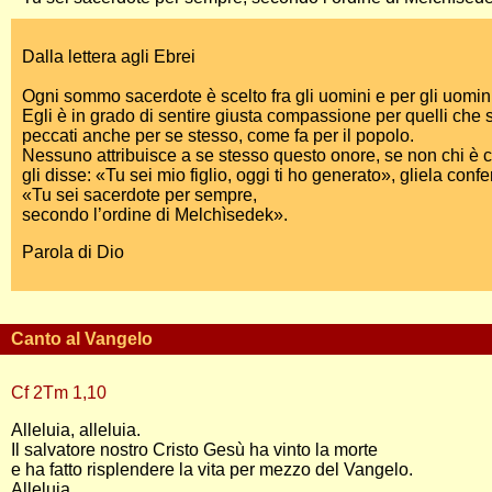
Dalla lettera agli Ebrei
Ogni sommo sacerdote è scelto fra gli uomini e per gli uomini v
Egli è in grado di sentire giusta compassione per quelli che so
peccati anche per se stesso, come fa per il popolo.
Nessuno attribuisce a se stesso questo onore, se non chi è 
gli disse: «Tu sei mio figlio, oggi ti ho generato», gliela conf
«Tu sei sacerdote per sempre,
secondo l’ordine di Melchìsedek».
Parola di Dio
Canto al Vangelo
Cf 2Tm 1,10
Alleluia, alleluia.
Il salvatore nostro Cristo Gesù ha vinto la morte
e ha fatto risplendere la vita per mezzo del Vangelo.
Alleluia.