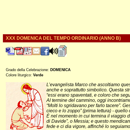
XXX DOMENICA DEL TEMPO ORDINARIO (ANNO B)
Grado della Celebrazione:
DOMENICA
Colore liturgico:
Verde
BO300 ;
L’evangelista Marco che ascoltiamo ques
anche e soprattutto simbolico. Questa st
“essi erano spaventati, e coloro che segu
Al termine del cammino, oggi incontriamo u
“Molti lo sgridavano per farlo tacere”. Ge
cieco e lo zoppo” (prima lettura) - quell
È nel momento in cui termina il viaggio 
di Davide”, o Messia; e questo mendicante
fede e ci dia vigore, affinché lo seguiam