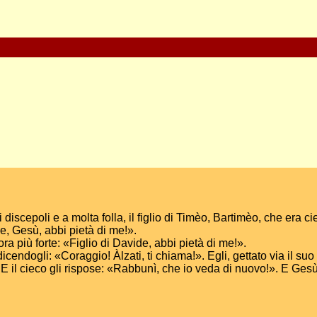
discepoli e a molta folla, il figlio di Timèo, Bartimèo, che era
e, Gesù, abbi pietà di me!».
a più forte: «Figlio di Davide, abbi pietà di me!».
cendogli: «Coraggio! Àlzati, ti chiama!». Egli, gettato via il su
E il cieco gli rispose: «Rabbunì, che io veda di nuovo!». E Gesù g