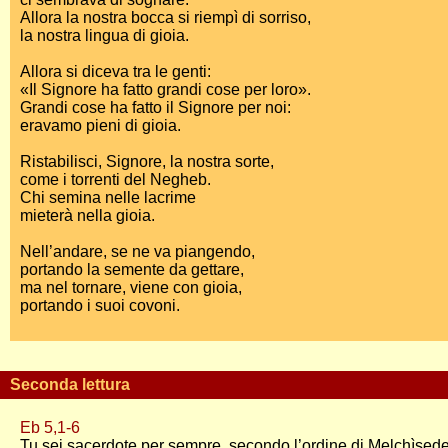
Allora la nostra bocca si riempì di sorriso,
la nostra lingua di gioia.
Allora si diceva tra le genti:
«Il Signore ha fatto grandi cose per loro».
Grandi cose ha fatto il Signore per noi:
eravamo pieni di gioia.
Ristabilisci, Signore, la nostra sorte,
come i torrenti del Negheb.
Chi semina nelle lacrime
mieterà nella gioia.
Nell’andare, se ne va piangendo,
portando la semente da gettare,
ma nel tornare, viene con gioia,
portando i suoi covoni.
Seconda lettura
Eb 5,1-6
Tu sei sacerdote per sempre, secondo l’ordine di Melchìsede