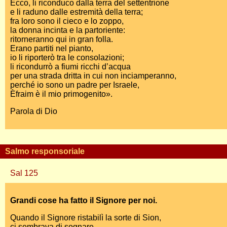
Ecco, li riconduco dalla terra del settentrione
e li raduno dalle estremità della terra;
fra loro sono il cieco e lo zoppo,
la donna incinta e la partoriente:
ritorneranno qui in gran folla.
Erano partiti nel pianto,
io li riporterò tra le consolazioni;
li ricondurrò a fiumi ricchi d’acqua
per una strada dritta in cui non inciamperanno,
perché io sono un padre per Israele,
Èfraim è il mio primogenito».
Parola di Dio
Salmo responsoriale
Sal 125
Grandi cose ha fatto il Signore per noi.
Quando il Signore ristabilì la sorte di Sion,
ci sembrava di sognare.