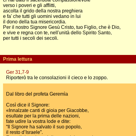
verso i poveri e gli afflitti,
ascolta il grido della nostra preghiera
e fa' che tutti gli uomini vedano in lui
il dono della tua misericordia.
Per il nostro Signore Gesù Cristo, tuo Figlio, che è Dio,
e vive e regna con te, nell'unità dello Spirito Santo,
per tutti i secoli dei secoli.
Prima lettura
Ger 31,7-9
Riporterò tra le consolazioni il cieco e lo zoppo.
Dal libro del profeta Geremìa
Così dice il Signore:
«Innalzate canti di gioia per Giacobbe,
esultate per la prima delle nazioni,
fate udire la vostra lode e dite:
“Il Signore ha salvato il suo popolo,
il resto d’Israele”.