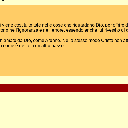
iene costituito tale nelle cose che riguardano Dio, per offrire don
no nell’ignoranza e nell’errore, essendo anche lui rivestito di de
chiamato da Dio, come Aronne. Nello stesso modo Cristo non attr
erì come è detto in un altro passo: