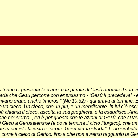
t’anno ci presenta le azioni e le parole di Gesù durante il suo
rada che Gesù percorre con entusiasmo - “Gesù li precedeva” - e
ivano erano anche timorosi” (Mc 10,32) - qui arriva al termine. E
n cieco. Un cieco, che, in più, è un mendicante. In lui c’è oscurit
sù chiama il cieco, ascolta la sua preghiera, e la esaudisce. Anche
o che noi siamo -; ed è per questo che le azioni di Gesù, che ci 
di Gesù a Gerusalemme (e dove termina il ciclo liturgico), che 
 riacquista la vista e “segue Gesù per la strada”. È un simbolo,
o come il cieco di Gerico, fino a che non avremo raggiunto la Ge