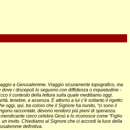
 viaggio a Gerusalemme. Viaggio sicuramente topografico, ma
 dove i discepoli lo seguono con diffidenza o inquietudine -
cco il contesto della lettura sulla quale meditiamo oggi.
à, tenebre, e assenza. E attorno a lui c’è soltanto il rigetto:
 oggi, qui, tra coloro che il Signore ha riunito, “ci sono il
vengono raccontate, devono renderci più pieni di speranza.
un mendicante cieco celebra Gesù e lo riconosce come “Figlio
 un invito. Chiediamo al Signore che ci accordi la luce della
rusalemme definitiva.