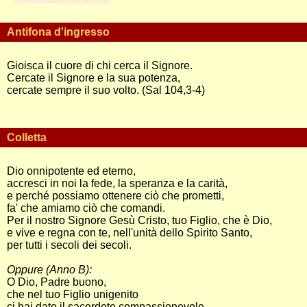
Antifona d'ingresso
Gioisca il cuore di chi cerca il Signore.
Cercate il Signore e la sua potenza,
cercate sempre il suo volto. (Sal 104,3-4)
Colletta
Dio onnipotente ed eterno,
accresci in noi la fede, la speranza e la carità,
e perché possiamo ottenere ciò che prometti,
fa' che amiamo ciò che comandi.
Per il nostro Signore Gesù Cristo, tuo Figlio, che è Dio,
e vive e regna con te, nell'unità dello Spirito Santo,
per tutti i secoli dei secoli.
Oppure (Anno B):
O Dio, Padre buono,
che nel tuo Figlio unigenito
ci hai dato il sacerdote compassionevole