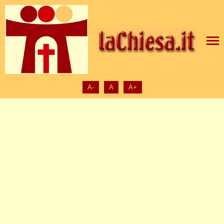
A-
A
A+