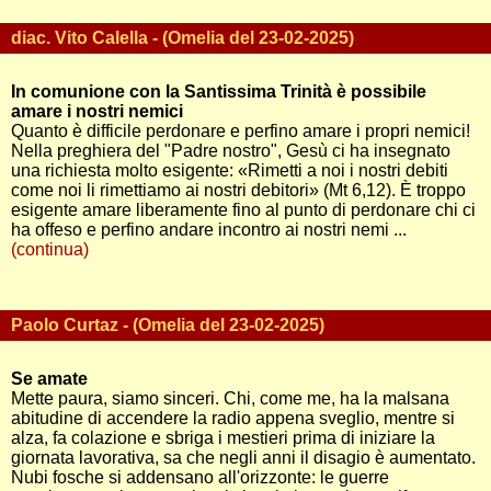
diac. Vito Calella - (Omelia del 23-02-2025)
In comunione con la Santissima Trinità è possibile
amare i nostri nemici
Quanto è difficile perdonare e perfino amare i propri nemici!
Nella preghiera del "Padre nostro", Gesù ci ha insegnato
una richiesta molto esigente: «Rimetti a noi i nostri debiti
come noi li rimettiamo ai nostri debitori» (Mt 6,12). È troppo
esigente amare liberamente fino al punto di perdonare chi ci
ha offeso e perfino andare incontro ai nostri nemi ...
(continua)
Paolo Curtaz - (Omelia del 23-02-2025)
Se amate
Mette paura, siamo sinceri. Chi, come me, ha la malsana
abitudine di accendere la radio appena sveglio, mentre si
alza, fa colazione e sbriga i mestieri prima di iniziare la
giornata lavorativa, sa che negli anni il disagio è aumentato.
Nubi fosche si addensano all'orizzonte: le guerre