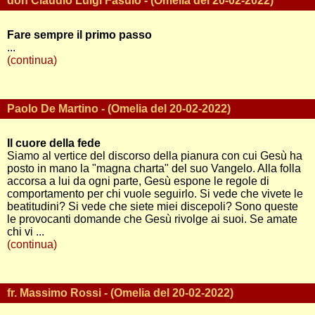
don Claudio Luigi Fasulo - (Omelia del 20-02-2022)
Fare sempre il primo passo
...
(continua)
Paolo De Martino - (Omelia del 20-02-2022)
Il cuore della fede
Siamo al vertice del discorso della pianura con cui Gesù ha
posto in mano la "magna charta" del suo Vangelo. Alla folla
accorsa a lui da ogni parte, Gesù espone le regole di
comportamento per chi vuole seguirlo. Si vede che vivete le
beatitudini? Si vede che siete miei discepoli? Sono queste
le provocanti domande che Gesù rivolge ai suoi. Se amate
chi vi ...
(continua)
fr. Massimo Rossi - (Omelia del 20-02-2022)