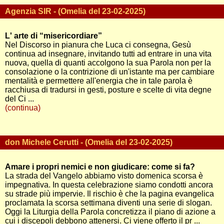
Agenzia SIR - (Omelia del 23-02-2025)
L' arte di “misericordiare”
Nel Discorso in pianura che Luca ci consegna, Gesù
continua ad insegnare, invitando tutti ad entrare in una vita
nuova, quella di quanti accolgono la sua Parola non per la
consolazione o la contrizione di un'istante ma per cambiare
mentalità e permettere all'energia che in tale parola è
racchiusa di tradursi in gesti, posture e scelte di vita degne
del Ci ...
(continua)
don Michele Cerutti - (Omelia del 23-02-2025)
Amare i propri nemici e non giudicare: come si fa?
La strada del Vangelo abbiamo visto domenica scorsa è
impegnativa. In questa celebrazione siamo condotti ancora
su strade più impervie. Il rischio è che la pagina evangelica
proclamata la scorsa settimana diventi una serie di slogan.
Oggi la Liturgia della Parola concretizza il piano di azione a
cui i discepoli debbono attenersi. Ci viene offerto il pr ...