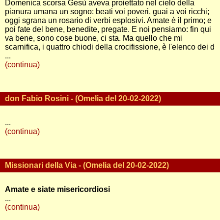
Domenica scorsa Gesù aveva proiettato nel cielo della
pianura umana un sogno: beati voi poveri, guai a voi ricchi;
oggi sgrana un rosario di verbi esplosivi. Amate è il primo; e
poi fate del bene, benedite, pregate. E noi pensiamo: fin qui
va bene, sono cose buone, ci sta. Ma quello che mi
scarnifica, i quattro chiodi della crocifissione, è l'elenco dei d
...
(continua)
don Fabio Rosini - (Omelia del 20-02-2022)
...
(continua)
Missionari della Via - (Omelia del 20-02-2022)
Amate e siate misericordiosi
...
(continua)