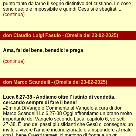
punto tanto da farne il segno distintivo del cristiano. Le cose
sono due: o è impossibile e quindi Gesù si è sbagliat ...
(continua)
don Claudio Luigi Fasulo - (Omelia del 23-02-2025)
Ama, fai del bene, benedici e prega
...
(continua)
don Marco Scandelli - (Omelia del 23-02-2025)
Luca 6,27-38 - Andiamo oltre l' istinto di vendetta,
cercando sempre di fare il bene!
#2minutiDiVangelo Commento al Vangelo a cura di don
Marco Scandelli Lc 6,27-38 Oggi affrontiamo un brano molto
importante del Vangelo secondo Luca, capitolo 6, versetti
27-38. È uno dei passi più sfidanti che Gesù ci consegna: un
invito a vivere l'amore incondizionato e a rispondere al male
con il bene.Questi versetti ci mettono di fronte a un gr ...