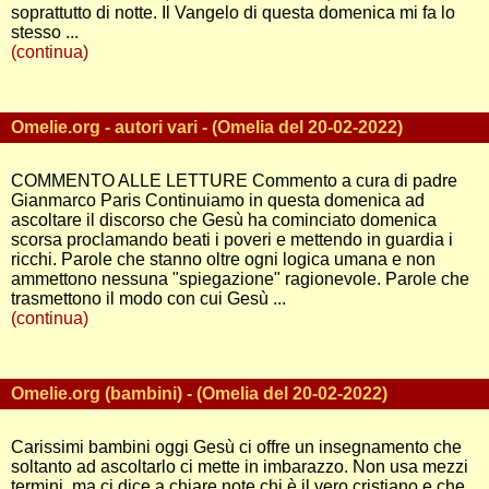
soprattutto di notte. Il Vangelo di questa domenica mi fa lo
stesso ...
(continua)
Omelie.org - autori vari - (Omelia del 20-02-2022)
COMMENTO ALLE LETTURE Commento a cura di padre
Gianmarco Paris Continuiamo in questa domenica ad
ascoltare il discorso che Gesù ha cominciato domenica
scorsa proclamando beati i poveri e mettendo in guardia i
ricchi. Parole che stanno oltre ogni logica umana e non
ammettono nessuna "spiegazione" ragionevole. Parole che
trasmettono il modo con cui Gesù ...
(continua)
Omelie.org (bambini) - (Omelia del 20-02-2022)
Carissimi bambini oggi Gesù ci offre un insegnamento che
soltanto ad ascoltarlo ci mette in imbarazzo. Non usa mezzi
termini, ma ci dice a chiare note chi è il vero cristiano e che