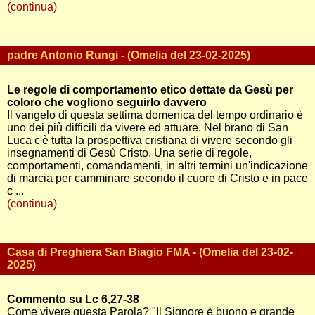
(continua)
padre Antonio Rungi - (Omelia del 23-02-2025)
Le regole di comportamento etico dettate da Gesù per
coloro che vogliono seguirlo davvero
Il vangelo di questa settima domenica del tempo ordinario è
uno dei più difficili da vivere ed attuare. Nel brano di San
Luca c'è tutta la prospettiva cristiana di vivere secondo gli
insegnamenti di Gesù Cristo, Una serie di regole,
comportamenti, comandamenti, in altri termini un'indicazione
di marcia per camminare secondo il cuore di Cristo e in pace
c ...
(continua)
Casa di Preghiera San Biagio FMA - (Omelia del 23-02-
2025)
Commento su Lc 6,27-38
Come vivere questa Parola? "Il Signore è buono e grande