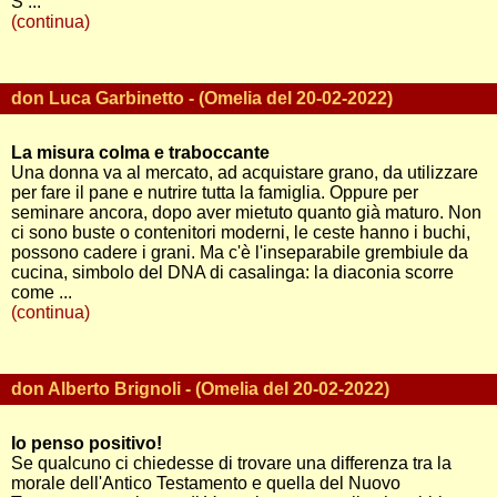
S ...
(continua)
don Luca Garbinetto - (Omelia del 20-02-2022)
La misura colma e traboccante
Una donna va al mercato, ad acquistare grano, da utilizzare
per fare il pane e nutrire tutta la famiglia. Oppure per
seminare ancora, dopo aver mietuto quanto già maturo. Non
ci sono buste o contenitori moderni, le ceste hanno i buchi,
possono cadere i grani. Ma c'è l'inseparabile grembiule da
cucina, simbolo del DNA di casalinga: la diaconia scorre
come ...
(continua)
don Alberto Brignoli - (Omelia del 20-02-2022)
Io penso positivo!
Se qualcuno ci chiedesse di trovare una differenza tra la
morale dell'Antico Testamento e quella del Nuovo