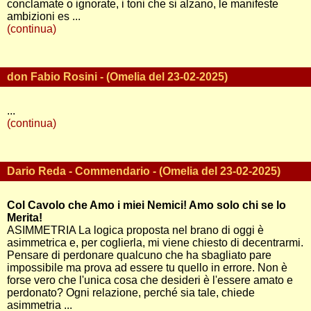
conclamate o ignorate, i toni che si alzano, le manifeste
ambizioni es ...
(continua)
don Fabio Rosini - (Omelia del 23-02-2025)
...
(continua)
Dario Reda - Commendario - (Omelia del 23-02-2025)
Col Cavolo che Amo i miei Nemici! Amo solo chi se lo
Merita!
ASIMMETRIA La logica proposta nel brano di oggi è
asimmetrica e, per coglierla, mi viene chiesto di decentrarmi.
Pensare di perdonare qualcuno che ha sbagliato pare
impossibile ma prova ad essere tu quello in errore. Non è
forse vero che l'unica cosa che desideri è l'essere amato e
perdonato? Ogni relazione, perché sia tale, chiede
asimmetria ...