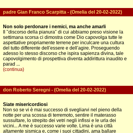
padre Gian Franco Scarpitta - (Omelia del 20-02-2022)
Non solo perdonare i nemici, ma anche amarli
Il "discorso della pianura" di cui abbiamo preso visione la
settimana scorsa ci dimostra come Dio capovolga tutte le
aspettative propriamente terrene per inculcare una cultura
del tutto differente dell'essere e dell'agire. Proseguendo
adesso lo stesso discorso che ispira sapienza divina, tale
capovolgimento di prospettiva diventa addirittura inaudito e
parad ...
(continua)
don Roberto Seregni - (Omelia del 20-02-2022)
Siate misericordiosi
Non so se vi è mai successo di svegliarvi nel pieno della
notte per una scossa di terremoto, sentire il materasso
sussultare, lo strepito dei vetri negli infissi e le urla dei
vicini... A me è successo varie volte. Lima è una città
altamente sismica e, come i suoi cittadini, ama ballare