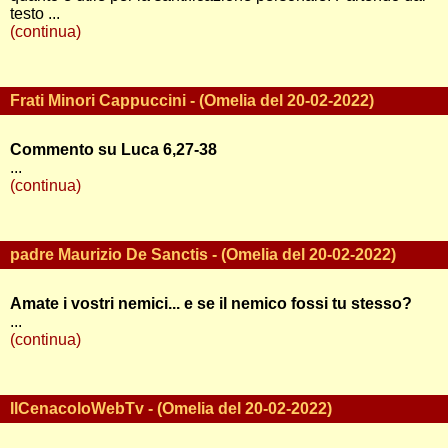
testo ...
(continua)
Frati Minori Cappuccini - (Omelia del 20-02-2022)
Commento su Luca 6,27-38
...
(continua)
padre Maurizio De Sanctis - (Omelia del 20-02-2022)
Amate i vostri nemici... e se il nemico fossi tu stesso?
...
(continua)
IlCenacoloWebTv - (Omelia del 20-02-2022)