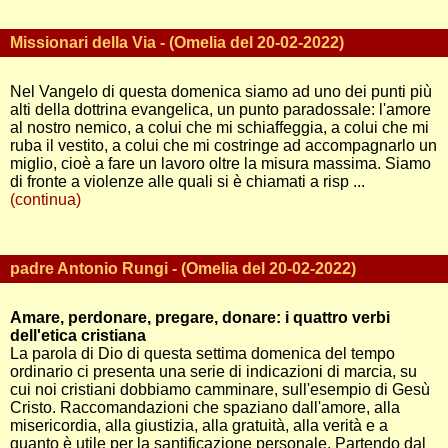
Missionari della Via - (Omelia del 20-02-2022)
Nel Vangelo di questa domenica siamo ad uno dei punti più
alti della dottrina evangelica, un punto paradossale: l'amore
al nostro nemico, a colui che mi schiaffeggia, a colui che mi
ruba il vestito, a colui che mi costringe ad accompagnarlo un
miglio, cioè a fare un lavoro oltre la misura massima. Siamo
di fronte a violenze alle quali si è chiamati a risp ...
(continua)
padre Antonio Rungi - (Omelia del 20-02-2022)
Amare, perdonare, pregare, donare: i quattro verbi
dell'etica cristiana
La parola di Dio di questa settima domenica del tempo
ordinario ci presenta una serie di indicazioni di marcia, su
cui noi cristiani dobbiamo camminare, sull'esempio di Gesù
Cristo. Raccomandazioni che spaziano dall'amore, alla
misericordia, alla giustizia, alla gratuità, alla verità e a
quanto è utile per la santificazione personale. Partendo dal