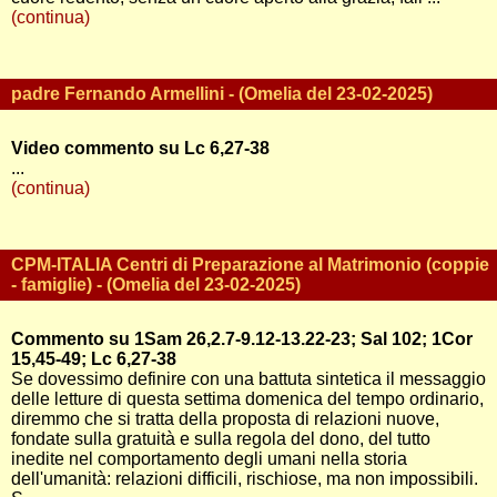
(continua)
padre Fernando Armellini - (Omelia del 23-02-2025)
Video commento su Lc 6,27-38
...
(continua)
CPM-ITALIA Centri di Preparazione al Matrimonio (coppie
- famiglie) - (Omelia del 23-02-2025)
Commento su 1Sam 26,2.7-9.12-13.22-23; Sal 102; 1Cor
15,45-49; Lc 6,27-38
Se dovessimo definire con una battuta sintetica il messaggio
delle letture di questa settima domenica del tempo ordinario,
diremmo che si tratta della proposta di relazioni nuove,
fondate sulla gratuità e sulla regola del dono, del tutto
inedite nel comportamento degli umani nella storia
dell'umanità: relazioni difficili, rischiose, ma non impossibili.