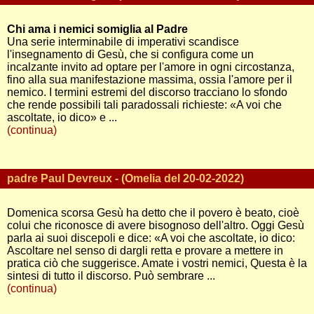
Chi ama i nemici somiglia al Padre
Una serie interminabile di imperativi scandisce
l'insegnamento di Gesù, che si configura come un
incalzante invito ad optare per l'amore in ogni circostanza,
fino alla sua manifestazione massima, ossia l'amore per il
nemico. I termini estremi del discorso tracciano lo sfondo
che rende possibili tali paradossali richieste: «A voi che
ascoltate, io dico» e ...
(continua)
padre Paul Devreux - (Omelia del 20-02-2022)
Domenica scorsa Gesù ha detto che il povero è beato, cioè
colui che riconosce di avere bisognoso dell'altro. Oggi Gesù
parla ai suoi discepoli e dice: «A voi che ascoltate, io dico:
Ascoltare nel senso di dargli retta e provare a mettere in
pratica ciò che suggerisce. Amate i vostri nemici, Questa è la
sintesi di tutto il discorso. Può sembrare ...
(continua)