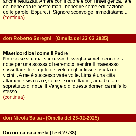
anche realizzati. Amare con il cuore e con l'intelligenza, fare
del bene con le nostre mani, benedire come educazione
delle parole. Eppure, il Signore sconvolge immediatame ...
(continua)
don Roberto Seregni - (Omelia del 23-02-2025)
Misericordiosi come il Padre
Non so se vi è mai successo di svegliarvi nel pieno della
notte per una scossa di terremoto, sentire il materasso
sussultare, lo strepito dei vetri negli infissi e le urla dei
vicini... A me è successo varie volte. Lima è una città
altamente sismica e, come i suoi cittadini, ama ballare
soprattutto di notte. Il Vangelo di questa domenica mi fa lo
stesso ...
(continua)
don Nicola Salsa - (Omelia del 23-02-2025)
Dio non ama a metà (Lc 6,27-38)