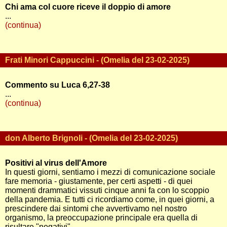
Chi ama col cuore riceve il doppio di amore
...
(continua)
Frati Minori Cappuccini - (Omelia del 23-02-2025)
Commento su Luca 6,27-38
...
(continua)
don Alberto Brignoli - (Omelia del 23-02-2025)
Positivi al virus dell'Amore
In questi giorni, sentiamo i mezzi di comunicazione sociale
fare memoria - giustamente, per certi aspetti - di quei
momenti drammatici vissuti cinque anni fa con lo scoppio
della pandemia. E tutti ci ricordiamo come, in quei giorni, a
prescindere dai sintomi che avvertivamo nel nostro
organismo, la preoccupazione principale era quella di
risultare "negativi" ...