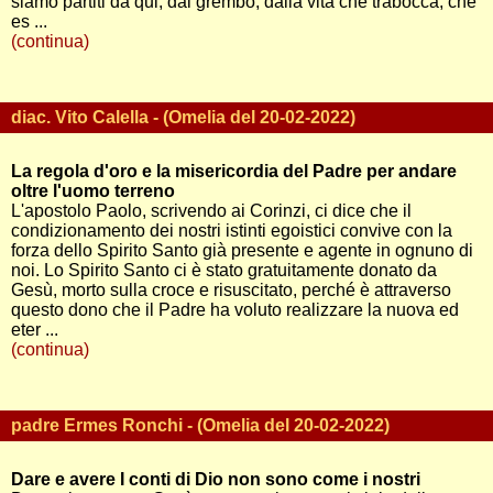
siamo partiti da qui, dal grembo, dalla vita che trabocca, che
es ...
(continua)
diac. Vito Calella - (Omelia del 20-02-2022)
La regola d'oro e la misericordia del Padre per andare
oltre l'uomo terreno
L'apostolo Paolo, scrivendo ai Corinzi, ci dice che il
condizionamento dei nostri istinti egoistici convive con la
forza dello Spirito Santo già presente e agente in ognuno di
noi. Lo Spirito Santo ci è stato gratuitamente donato da
Gesù, morto sulla croce e risuscitato, perché è attraverso
questo dono che il Padre ha voluto realizzare la nuova ed
eter ...
(continua)
padre Ermes Ronchi - (Omelia del 20-02-2022)
Dare e avere I conti di Dio non sono come i nostri