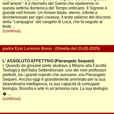
nell'amore": è il ritornello del Salmo che ripeteremo in
questa settima domenica del Tempo ordinario. Il Signore è
grande nell'Amore. Un Amore totale, eterno, infinito e
disinteressato per ogni creatura. Il testo odierno del discorso
della "campagna" del vangelo di Luca, che fa seguito al
testo ...
(continua)
padre Ezio Lorenzo Bono - (Omelia del 23-02-2025)
L' ASSOLUTO AFFETTIVO (Pierangelo Sequeri)
I. Quando da giovane prete studiavo a Milano alla Facoltà
Teologica dell'Italia Settentrionale, uno dei miei professori
preferiti, tra i grandi maestri che avevamo, era Pierangelo
Sequeri. Ancora oggi è grandemente ammirato per la sua
straordinaria intelligenza, la sua capacità di coniugare
teologia, filosofia e arte in un'armonia rara. La sua teologia
� ...
(continua)