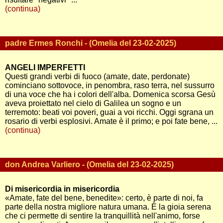
(continua)
padre Ermes Ronchi - (Omelia del 23-02-2025)
ANGELI IMPERFETTI
Questi grandi verbi di fuoco (amate, date, perdonate)
cominciano sottovoce, in penombra, raso terra, nel sussurro
di una voce che ha i colori dell'alba. Domenica scorsa Gesù
aveva proiettato nel cielo di Galilea un sogno e un
terremoto: beati voi poveri, guai a voi ricchi. Oggi sgrana un
rosario di verbi esplosivi. Amate è il primo; e poi fate bene, ...
(continua)
don Andrea Varliero - (Omelia del 23-02-2025)
Di misericordia in misericordia
«Amate, fate del bene, benedite»: certo, è parte di noi, fa
parte della nostra migliore natura umana. È la gioia serena
che ci permette di sentire la tranquillità nell'animo, forse