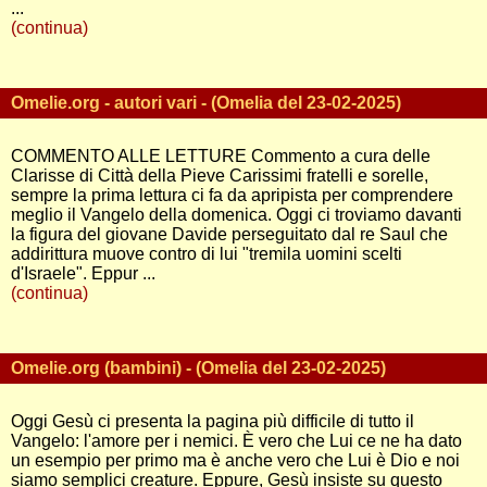
...
(continua)
Omelie.org - autori vari - (Omelia del 23-02-2025)
COMMENTO ALLE LETTURE Commento a cura delle
Clarisse di Città della Pieve Carissimi fratelli e sorelle,
sempre la prima lettura ci fa da apripista per comprendere
meglio il Vangelo della domenica. Oggi ci troviamo davanti
la figura del giovane Davide perseguitato dal re Saul che
addirittura muove contro di lui "tremila uomini scelti
d'Israele". Eppur ...
(continua)
Omelie.org (bambini) - (Omelia del 23-02-2025)
Oggi Gesù ci presenta la pagina più difficile di tutto il
Vangelo: l'amore per i nemici. È vero che Lui ce ne ha dato
un esempio per primo ma è anche vero che Lui è Dio e noi
siamo semplici creature. Eppure, Gesù insiste su questo