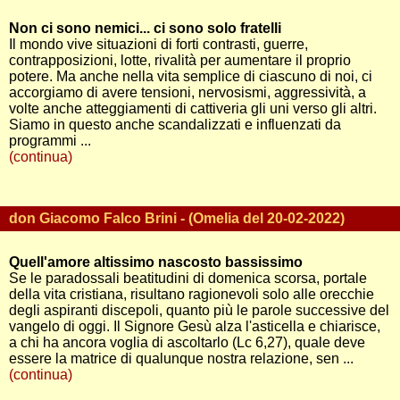
Non ci sono nemici... ci sono solo fratelli
Il mondo vive situazioni di forti contrasti, guerre,
contrapposizioni, lotte, rivalità per aumentare il proprio
potere. Ma anche nella vita semplice di ciascuno di noi, ci
accorgiamo di avere tensioni, nervosismi, aggressività, a
volte anche atteggiamenti di cattiveria gli uni verso gli altri.
Siamo in questo anche scandalizzati e influenzati da
programmi ...
(continua)
don Giacomo Falco Brini - (Omelia del 20-02-2022)
Quell'amore altissimo nascosto bassissimo
Se le paradossali beatitudini di domenica scorsa, portale
della vita cristiana, risultano ragionevoli solo alle orecchie
degli aspiranti discepoli, quanto più le parole successive del
vangelo di oggi. Il Signore Gesù alza l'asticella e chiarisce,
a chi ha ancora voglia di ascoltarlo (Lc 6,27), quale deve
essere la matrice di qualunque nostra relazione, sen ...
(continua)