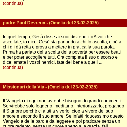
(continua)
padre Paul Devreux - (Omelia del 23-02-2025)
In quel tempo, Gesù disse ai suoi discepoli: «A voi che
ascoltate, io dico: Gesù sta parlando a chi lo ascolta, cioè a
chi gli dà retta e prova a mettere in pratica la sua parola.
Prima ha parlato della scelta della povertà per essere beati
e per poter accogliere tutti. Ora completa il suo discorso e
dice: amate i vostri nemici, fate del bene a quell ...
(continua)
Missionari della Via - (Omelia del 23-02-2025)
Il Vangelo di oggi non avrebbe bisogno di grandi commenti.
Servirebbe solo leggerlo, meditarlo, interiorizzarlo, pregando
il Signore perché ci aiuti a viverlo, cioè a vivere del suo
amore e secondo il suo amore! Se infatti riducessimo questo
Vangelo a delle parole da leggere e poi praticare senza un
cuore redento, senza un cuore aperto alla grazia, fall ...