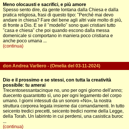
Meno olocausti e sacrifici, e più amore
Spesso sento dire, da gente lontana dalla Chiesa e dalla
pratica religiosa, frasi di questo tipo: "Perché mai devo
andare in chiesa? Fare del bene agli altri vale molto di più,
di fronte a Dio. E se il "modello" sono quei cristiani tutto
"casa e chiesa" che poi quando escono dalla messa
domenicale si comportano in maniera poco cristiana e
anche poco umana ...
(continua)
don Andrea Varliero - (Omelia del 03-11-2024)
Dio e il prossimo e se stessi, con tutta la creatività
possibile: tu amerai
Trecentosessantacinque no, uno per ogni giorno dell'anno;
duecento quarantotto sì, uno per ogni legamento del corpo
umano. I giorni intessuti da un sonoro «No», la nostra
struttura corporea legata insieme dai comandamenti. In tutto
seicento tredici precetti, seicento tredici norme della Legge,
della Torah. Un labirinto in cui perdersi, una casistica buroc
...
(continua)