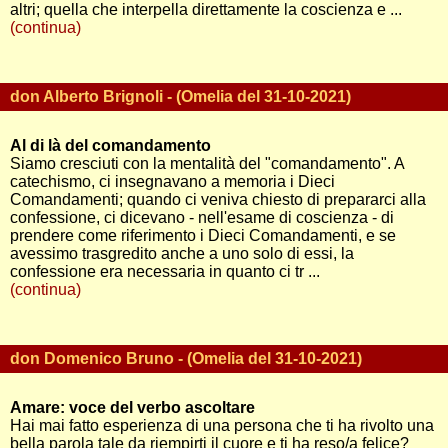
altri; quella che interpella direttamente la coscienza e ...
(continua)
don Alberto Brignoli - (Omelia del 31-10-2021)
Al di là del comandamento
Siamo cresciuti con la mentalità del "comandamento". A
catechismo, ci insegnavano a memoria i Dieci
Comandamenti; quando ci veniva chiesto di prepararci alla
confessione, ci dicevano - nell'esame di coscienza - di
prendere come riferimento i Dieci Comandamenti, e se
avessimo trasgredito anche a uno solo di essi, la
confessione era necessaria in quanto ci tr ...
(continua)
don Domenico Bruno - (Omelia del 31-10-2021)
Amare: voce del verbo ascoltare
Hai mai fatto esperienza di una persona che ti ha rivolto una
bella parola tale da riempirti il cuore e ti ha reso/a felice?