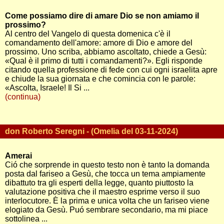
Come possiamo dire di amare Dio se non amiamo il
prossimo?
Al centro del Vangelo di questa domenica c'è il
comandamento dell'amore: amore di Dio e amore del
prossimo. Uno scriba, abbiamo ascoltato, chiede a Gesù:
«Qual è il primo di tutti i comandamenti?». Egli risponde
citando quella professione di fede con cui ogni israelita apre
e chiude la sua giornata e che comincia con le parole:
«Ascolta, Israele! Il Si ...
(continua)
don Roberto Seregni - (Omelia del 03-11-2024)
Amerai
Ció che sorprende in questo testo non è tanto la domanda
posta dal fariseo a Gesù, che tocca un tema ampiamente
dibattuto tra gli esperti della legge, quanto piuttosto la
valutazione positiva che il maestro esprime verso il suo
interlocutore. È la prima e unica volta che un fariseo viene
elogiato da Gesù. Puó sembrare secondario, ma mi piace
sottolinea ...