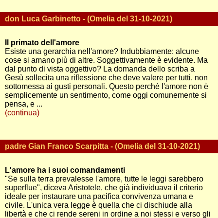
don Luca Garbinetto - (Omelia del 31-10-2021)
Il primato dell'amore
Esiste una gerarchia nell'amore? Indubbiamente: alcune
cose si amano più di altre. Soggettivamente è evidente. Ma
dal punto di vista oggettivo? La domanda dello scriba a
Gesù sollecita una riflessione che deve valere per tutti, non
sottomessa ai gusti personali. Questo perché l'amore non è
semplicemente un sentimento, come oggi comunemente si
pensa, e ...
(continua)
padre Gian Franco Scarpitta - (Omelia del 31-10-2021)
L'amore ha i suoi comandamenti
"Se sulla terra prevalesse l'amore, tutte le leggi sarebbero
superflue", diceva Aristotele, che già individuava il criterio
ideale per instaurare una pacifica convivenza umana e
civile. L'unica vera legge è quella che ci dischiude alla
libertà e che ci rende sereni in ordine a noi stessi e verso gli