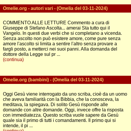
Omelie.org - autori vari - (Omelia del 03-11-2024)
COMMENTO ALLE LETTURE Commento a cura di
Giuseppe di Stefano Ascolta... amerai Sta tutto qui il
Vangelo. In questi due verbi che si completano a vicenda.
Senza ascolto non può esistere amore, come pure senza
amore l'ascolto si limita a sentire l'altro senza provare a
fargli posto, a metterci nei suoi panni. Alla domanda del
dottore della Legge sul pr ...
(continua)
Omelie.org (bambini) - (Omelia del 03-11-2024)
Oggi Gesù viene interrogato da uno scriba, cioè da un uomo
che aveva familiarità con la Bibbia, che la conosceva, la
meditava, la spiegava. Di solito Gesù risponde alle
domande con altre domande. Oggi, invece offre la risposta
con immediatezza. Questo scriba vuole sapere da Gesù
quale sia il primo di tutti i comandamenti. Il primo qui si
intende, il pi ...
(continua)