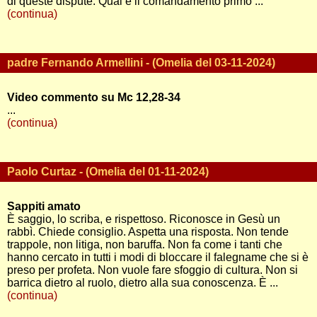
di queste dispute. Qual è il comandamento primo ...
(continua)
padre Fernando Armellini - (Omelia del 03-11-2024)
Video commento su Mc 12,28-34
...
(continua)
Paolo Curtaz - (Omelia del 01-11-2024)
Sappiti amato
È saggio, lo scriba, e rispettoso. Riconosce in Gesù un
rabbì. Chiede consiglio. Aspetta una risposta. Non tende
trappole, non litiga, non baruffa. Non fa come i tanti che
hanno cercato in tutti i modi di bloccare il falegname che si è
preso per profeta. Non vuole fare sfoggio di cultura. Non si
barrica dietro al ruolo, dietro alla sua conoscenza. È ...
(continua)