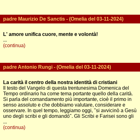
padre Maurizio De Sanctis - (Omelia del 03-11-2024)
L' amore unifica cuore, mente e volontà!
...
(continua)
padre Antonio Rungi - (Omelia del 03-11-2024)
La carità il centro della nostra identità di cristiani
Il testo del Vangelo di questa trentunesima Domenica del
Tempo ordinario ha come tema portante quello della carità.
Si parla del comandamento più importante, cioè il primo in
senso assoluto e che dobbiamo valutare, considerare e
osservare. In quel tempo, leggiamo oggi, "si avvicinò a Gesù
uno degli scribi e gli domandò". Gli Scribi e Farisei sono gli
...
(continua)