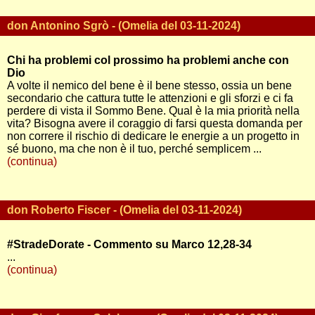
don Antonino Sgrò - (Omelia del 03-11-2024)
Chi ha problemi col prossimo ha problemi anche con
Dio
A volte il nemico del bene è il bene stesso, ossia un bene
secondario che cattura tutte le attenzioni e gli sforzi e ci fa
perdere di vista il Sommo Bene. Qual è la mia priorità nella
vita? Bisogna avere il coraggio di farsi questa domanda per
non correre il rischio di dedicare le energie a un progetto in
sé buono, ma che non è il tuo, perché semplicem ...
(continua)
don Roberto Fiscer - (Omelia del 03-11-2024)
#StradeDorate - Commento su Marco 12,28-34
...
(continua)