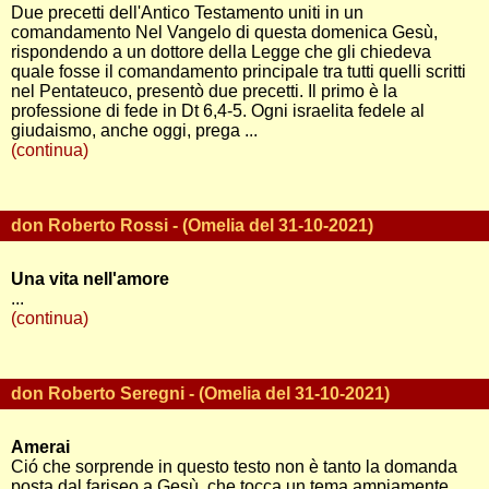
Due precetti dell'Antico Testamento uniti in un
comandamento Nel Vangelo di questa domenica Gesù,
rispondendo a un dottore della Legge che gli chiedeva
quale fosse il comandamento principale tra tutti quelli scritti
nel Pentateuco, presentò due precetti. Il primo è la
professione di fede in Dt 6,4-5. Ogni israelita fedele al
giudaismo, anche oggi, prega ...
(continua)
don Roberto Rossi - (Omelia del 31-10-2021)
Una vita nell'amore
...
(continua)
don Roberto Seregni - (Omelia del 31-10-2021)
Amerai
Ció che sorprende in questo testo non è tanto la domanda
posta dal fariseo a Gesù, che tocca un tema ampiamente