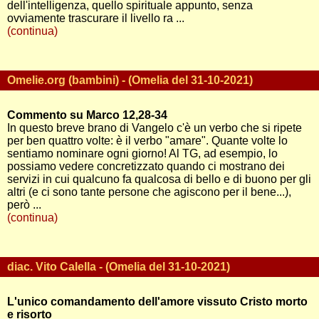
dell'intelligenza, quello spirituale appunto, senza
ovviamente trascurare il livello ra ...
(continua)
Omelie.org (bambini) - (Omelia del 31-10-2021)
Commento su Marco 12,28-34
In questo breve brano di Vangelo c'è un verbo che si ripete
per ben quattro volte: è il verbo "amare". Quante volte lo
sentiamo nominare ogni giorno! Al TG, ad esempio, lo
possiamo vedere concretizzato quando ci mostrano dei
servizi in cui qualcuno fa qualcosa di bello e di buono per gli
altri (e ci sono tante persone che agiscono per il bene...),
però ...
(continua)
diac. Vito Calella - (Omelia del 31-10-2021)
L'unico comandamento dell'amore vissuto Cristo morto
e risorto