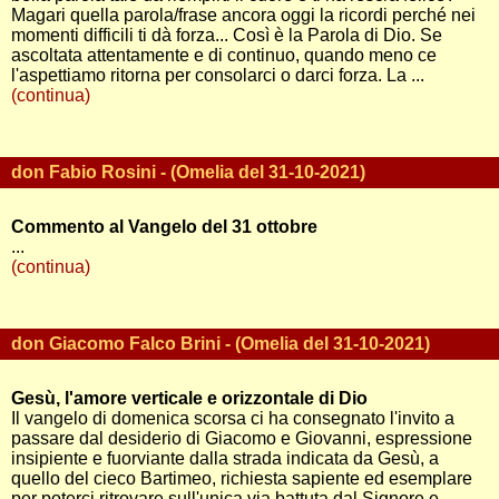
Magari quella parola/frase ancora oggi la ricordi perché nei
momenti difficili ti dà forza... Così è la Parola di Dio. Se
ascoltata attentamente e di continuo, quando meno ce
l'aspettiamo ritorna per consolarci o darci forza. La ...
(continua)
don Fabio Rosini - (Omelia del 31-10-2021)
Commento al Vangelo del 31 ottobre
...
(continua)
don Giacomo Falco Brini - (Omelia del 31-10-2021)
Gesù, l'amore verticale e orizzontale di Dio
Il vangelo di domenica scorsa ci ha consegnato l'invito a
passare dal desiderio di Giacomo e Giovanni, espressione
insipiente e fuorviante dalla strada indicata da Gesù, a
quello del cieco Bartimeo, richiesta sapiente ed esemplare
per poterci ritrovare sull'unica via battuta dal Signore e