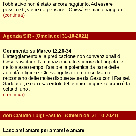
l'obbiettivo non è stato ancora raggiunto. Ad essere
pessimisti, viene da pensare: "Chissà se mai lo raggiun ...
(continua)
Agenzia SIR - (Omelia del 31-10-2021)
Commento su Marco 12,28-34
L'atteggiamento e la predicazione non convenzionali di
Gesù suscitano l'ammirazione e lo stupore del popolo, e
nello stesso tempo, l'astio e la polemica da parte delle
autorità religiose. Gli evangelisti, compreso Marco,
raccontano delle molte dispute avute da Gesù con i Farisei, i
Sadducei, e con i sacerdoti del tempio. In questo brano è la
volta di uno ...
(continua)
don Claudio Luigi Fasulo - (Omelia del 31-10-2021)
Lasciarsi amare per amarsi e amare
...