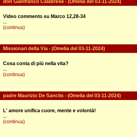
don Gianfranco Calabrese - (Omelia del 03-11-2024)
Video commento su Marco 12,28-34
...
(continua)
Missionari della Via - (Omelia del 03-11-2024)
Cosa conta di più nella vita?
...
(continua)
padre Maurizio De Sanctis - (Omelia del 03-11-2024)
L' amore unifica cuore, mente e volontà!
...
(continua)