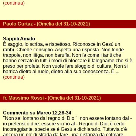
(continua)
Paolo Curtaz - (Omelia del 31-10-2021)
Sappiti Amato
È saggio, lo scriba, e rispettoso. Riconosce in Gesù un
rabbì. Chiede consiglio. Aspetta una risposta. Non tende
trappole, non litiga, non baruffa. Non fa come i tanti che
hanno cercato in tutti i modi di bloccare il falegname che si è
preso per profeta. Non vuole fare sfoggio di cultura. Non si
barrica dietro al ruolo, dietro alla sua conoscenza. È ...
(continua)
fr. Massimo Rossi - (Omelia del 31-10-2021)
Commento su Marco 12,28-34
"Non sei lontano dal regno di Dio.": non essere lontano dal -
io preferisco dire: essere vicino al - Regno di Dio, è certo
incoraggiante, specie se è Gesù a dichiararlo. Tuttavia c'è
ancora un po' di strada da fare, una distanza da colmare,...