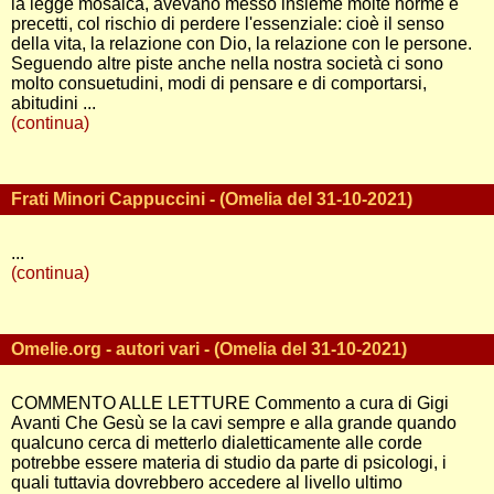
la legge mosaica, avevano messo insieme molte norme e
precetti, col rischio di perdere l'essenziale: cioè il senso
della vita, la relazione con Dio, la relazione con le persone.
Seguendo altre piste anche nella nostra società ci sono
molto consuetudini, modi di pensare e di comportarsi,
abitudini ...
(continua)
Frati Minori Cappuccini - (Omelia del 31-10-2021)
...
(continua)
Omelie.org - autori vari - (Omelia del 31-10-2021)
COMMENTO ALLE LETTURE Commento a cura di Gigi
Avanti Che Gesù se la cavi sempre e alla grande quando
qualcuno cerca di metterlo dialetticamente alle corde
potrebbe essere materia di studio da parte di psicologi, i
quali tuttavia dovrebbero accedere al livello ultimo