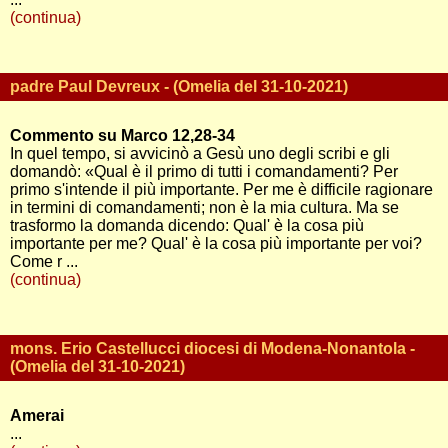
(continua)
padre Paul Devreux - (Omelia del 31-10-2021)
Commento su Marco 12,28-34
In quel tempo, si avvicinò a Gesù uno degli scribi e gli
domandò: «Qual è il primo di tutti i comandamenti? Per
primo s'intende il più importante. Per me è difficile ragionare
in termini di comandamenti; non è la mia cultura. Ma se
trasformo la domanda dicendo: Qual' è la cosa più
importante per me? Qual' è la cosa più importante per voi?
Come r ...
(continua)
mons. Erio Castellucci diocesi di Modena-Nonantola -
(Omelia del 31-10-2021)
Amerai
...