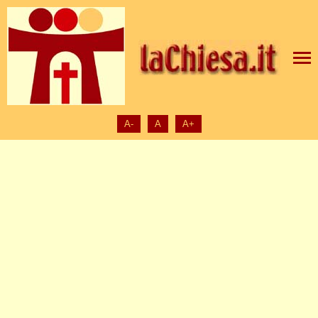
A-
A
A+