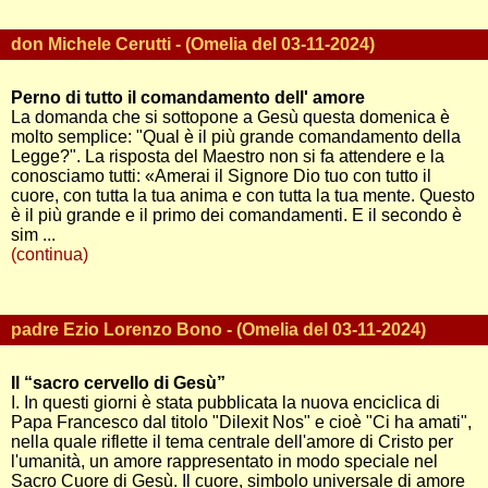
don Michele Cerutti - (Omelia del 03-11-2024)
Perno di tutto il comandamento dell' amore
La domanda che si sottopone a Gesù questa domenica è
molto semplice: "Qual è il più grande comandamento della
Legge?". La risposta del Maestro non si fa attendere e la
conosciamo tutti: «Amerai il Signore Dio tuo con tutto il
cuore, con tutta la tua anima e con tutta la tua mente. Questo
è il più grande e il primo dei comandamenti. E il secondo è
sim ...
(continua)
padre Ezio Lorenzo Bono - (Omelia del 03-11-2024)
Il “sacro cervello di Gesù”
I. In questi giorni è stata pubblicata la nuova enciclica di
Papa Francesco dal titolo "Dilexit Nos" e cioè "Ci ha amati",
nella quale riflette il tema centrale dell'amore di Cristo per
l'umanità, un amore rappresentato in modo speciale nel
Sacro Cuore di Gesù. Il cuore, simbolo universale di amore