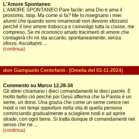
L'Amore Spontaneo
L'AMORE SPONTANEO Pare facile: ama Dio e ama il
prossimo, stop. Ma come si fa? Me lo insegnano i miei
alunni che quando sono innamorati non devono sforzarsi
perché il loro amore trabocca e coinvolge tutta la classe, me
compreso. Se mi riconosco amato tracimerò di amore che
contagerà chi mi sta accanto, spontaneamente, senza
sforzo. Ascolta(mi ...
(continua)
don Giampaolo Centofanti - (Omelia del 03-11-2024)
Commento su Marco 12,28-34
Gli ebrei chiamano i dieci comandamenti le dieci parole. È
molto bello ciò perché poi Gesù afferma che la Parola è un
seme, un dono. Una grazia che come un seme cresce nei
modi e nei tempi opportuni nella vita di quella persona
cominciando gradualmente a sciogliere nodi e ad aprire
strade, con ogni bene. Si tratta dunque di comandamenti nel
senso che ne ...
(continua)