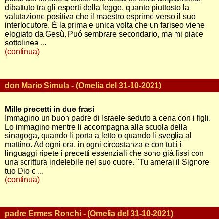
dibattuto tra gli esperti della legge, quanto piuttosto la
valutazione positiva che il maestro esprime verso il suo
interlocutore. È la prima e unica volta che un fariseo viene
elogiato da Gesù. Puó sembrare secondario, ma mi piace
sottolinea ...
(continua)
don Mario Simula - (Omelia del 31-10-2021)
Mille precetti in due frasi
Immagino un buon padre di Israele seduto a cena con i figli.
Lo immagino mentre li accompagna alla scuola della
sinagoga, quando li porta a letto o quando li sveglia al
mattino. Ad ogni ora, in ogni circostanza e con tutti i
linguaggi ripete i precetti essenziali che sono già fissi con
una scrittura indelebile nel suo cuore. "Tu amerai il Signore
tuo Dio c ...
(continua)
padre Ermes Ronchi - (Omelia del 31-10-2021)