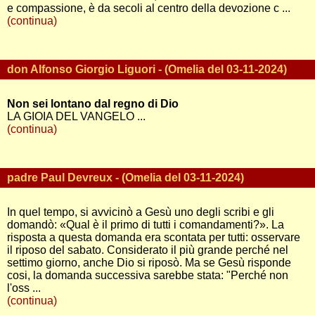
e compassione, è da secoli al centro della devozione c ...
(continua)
don Alfonso Giorgio Liguori - (Omelia del 03-11-2024)
Non sei lontano dal regno di Dio
LA GIOIA DEL VANGELO ...
(continua)
padre Paul Devreux - (Omelia del 03-11-2024)
In quel tempo, si avvicinò a Gesù uno degli scribi e gli
domandò: «Qual è il primo di tutti i comandamenti?». La
risposta a questa domanda era scontata per tutti: osservare
il riposo del sabato. Considerato il più grande perché nel
settimo giorno, anche Dio si riposò. Ma se Gesù risponde
cosi, la domanda successiva sarebbe stata: "Perché non
l'oss ...
(continua)