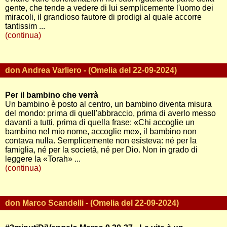
gente, che tende a vedere di lui semplicemente l'uomo dei
miracoli, il grandioso fautore di prodigi al quale accorre
tantissim ...
(continua)
don Andrea Varliero - (Omelia del 22-09-2024)
Per il bambino che verrà
Un bambino è posto al centro, un bambino diventa misura
del mondo: prima di quell'abbraccio, prima di averlo messo
davanti a tutti, prima di quella frase: «Chi accoglie un
bambino nel mio nome, accoglie me», il bambino non
contava nulla. Semplicemente non esisteva: né per la
famiglia, né per la società, né per Dio. Non in grado di
leggere la «Torah» ...
(continua)
don Marco Scandelli - (Omelia del 22-09-2024)