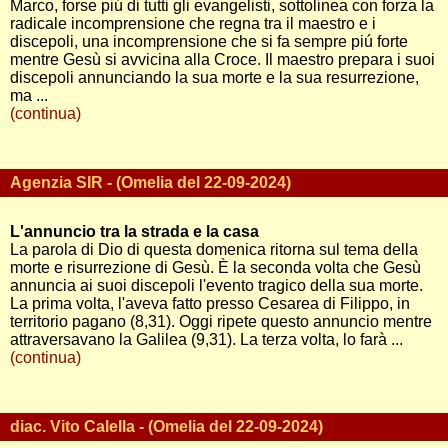
Marco, forse piú di tutti gli evangelisti, sottolinea con forza la
radicale incomprensione che regna tra il maestro e i
discepoli, una incomprensione che si fa sempre piú forte
mentre Gesù si avvicina alla Croce. Il maestro prepara i suoi
discepoli annunciando la sua morte e la sua resurrezione,
ma ...
(continua)
Agenzia SIR - (Omelia del 22-09-2024)
L'annuncio tra la strada e la casa
La parola di Dio di questa domenica ritorna sul tema della
morte e risurrezione di Gesù. È la seconda volta che Gesù
annuncia ai suoi discepoli l'evento tragico della sua morte.
La prima volta, l'aveva fatto presso Cesarea di Filippo, in
territorio pagano (8,31). Oggi ripete questo annuncio mentre
attraversavano la Galilea (9,31). La terza volta, lo farà ...
(continua)
diac. Vito Calella - (Omelia del 22-09-2024)