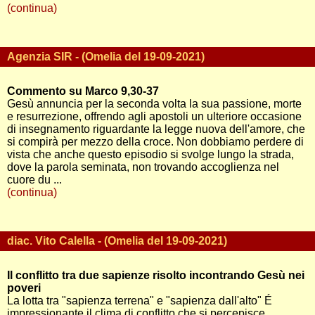
(continua)
Agenzia SIR - (Omelia del 19-09-2021)
Commento su Marco 9,30-37
Gesù annuncia per la seconda volta la sua passione, morte
e resurrezione, offrendo agli apostoli un ulteriore occasione
di insegnamento riguardante la legge nuova dell'amore, che
si compirà per mezzo della croce. Non dobbiamo perdere di
vista che anche questo episodio si svolge lungo la strada,
dove la parola seminata, non trovando accoglienza nel
cuore du ...
(continua)
diac. Vito Calella - (Omelia del 19-09-2021)
Il conflitto tra due sapienze risolto incontrando Gesù nei
poveri
La lotta tra "sapienza terrena" e "sapienza dall'alto" É
impressionante il clima di conflitto che si percepisce