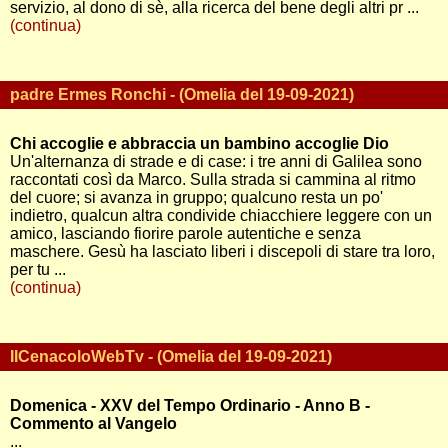
servizio, al dono di sè, alla ricerca del bene degli altri pr ...
(continua)
padre Ermes Ronchi - (Omelia del 19-09-2021)
Chi accoglie e abbraccia un bambino accoglie Dio
Un'alternanza di strade e di case: i tre anni di Galilea sono
raccontati così da Marco. Sulla strada si cammina al ritmo
del cuore; si avanza in gruppo; qualcuno resta un po'
indietro, qualcun altra condivide chiacchiere leggere con un
amico, lasciando fiorire parole autentiche e senza
maschere. Gesù ha lasciato liberi i discepoli di stare tra loro,
per tu ...
(continua)
IlCenacoloWebTv - (Omelia del 19-09-2021)
Domenica - XXV del Tempo Ordinario - Anno B -
Commento al Vangelo
...