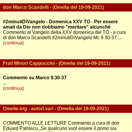
don Marco Scandelli - (Omelia del 19-09-2021)
#2minutiDiVangelo - Domenica XXV TO - Per essere
amati da Dio non dobbiamo "meritare" alcunché
Commento al Vangelo della XXV domenica del TO - a cura
di don Marco Scandelli #2minutiDiVangelo Mc 9 30-37 ...
(continua)
Frati Minori Cappuccini - (Omelia del 19-09-2021)
Commento su Marco 9,30-37
...
(continua)
Omelie.org - autori vari - (Omelia del 19-09-2021)
COMMENTO ALLE LETTURE Commento a cura di don
Eduard Patrascu „Se qualcuno vuol essere il primo sia