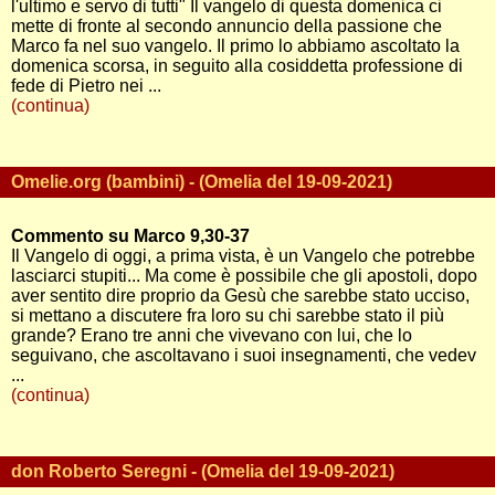
l'ultimo e servo di tutti" Il vangelo di questa domenica ci
mette di fronte al secondo annuncio della passione che
Marco fa nel suo vangelo. Il primo lo abbiamo ascoltato la
domenica scorsa, in seguito alla cosiddetta professione di
fede di Pietro nei ...
(continua)
Omelie.org (bambini) - (Omelia del 19-09-2021)
Commento su Marco 9,30-37
Il Vangelo di oggi, a prima vista, è un Vangelo che potrebbe
lasciarci stupiti... Ma come è possibile che gli apostoli, dopo
aver sentito dire proprio da Gesù che sarebbe stato ucciso,
si mettano a discutere fra loro su chi sarebbe stato il più
grande? Erano tre anni che vivevano con lui, che lo
seguivano, che ascoltavano i suoi insegnamenti, che vedev
...
(continua)
don Roberto Seregni - (Omelia del 19-09-2021)