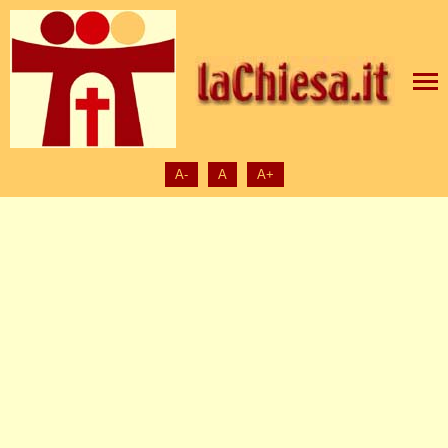
A-
A
A+