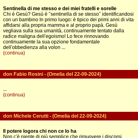
Sentinella di me stesso e dei miei fratelli e sorelle
Chi è Gesù? Gesù è "sentinella di se stesso" identificandosi
con un bambino In primo luogo: è tipico dei primi anni di vita
affidarsi alla propria mamma e al proprio papà. Gesù
vegliava sulla sua umanità, continuamente tentato dalla
radice maligna dell'egoismo! Lo fece rinnovando
continuamente la sua opzione fondamentale
dell'obbedienza alla volon ...
(continua)
don Fabio Rosini - (Omelia del 22-09-2024)
...
(continua)
don Michele Cerutti - (Omelia del 22-09-2024)
Il potere logora chi non ce lo ha
Non c'è niente di più semplice che rimuovere i discorsi