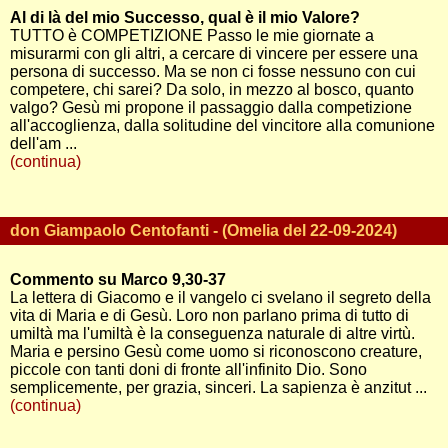
Al di là del mio Successo, qual è il mio Valore?
TUTTO è COMPETIZIONE Passo le mie giornate a
misurarmi con gli altri, a cercare di vincere per essere una
persona di successo. Ma se non ci fosse nessuno con cui
competere, chi sarei? Da solo, in mezzo al bosco, quanto
valgo? Gesù mi propone il passaggio dalla competizione
all'accoglienza, dalla solitudine del vincitore alla comunione
dell'am ...
(continua)
don Giampaolo Centofanti - (Omelia del 22-09-2024)
Commento su Marco 9,30-37
La lettera di Giacomo e il vangelo ci svelano il segreto della
vita di Maria e di Gesù. Loro non parlano prima di tutto di
umiltà ma l'umiltà è la conseguenza naturale di altre virtù.
Maria e persino Gesù come uomo si riconoscono creature,
piccole con tanti doni di fronte all'infinito Dio. Sono
semplicemente, per grazia, sinceri. La sapienza è anzitut ...
(continua)