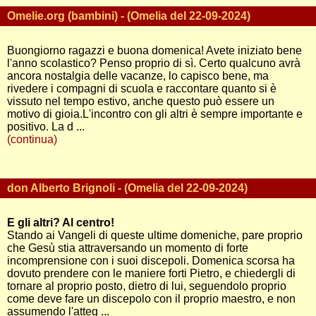
Omelie.org (bambini) - (Omelia del 22-09-2024)
Buongiorno ragazzi e buona domenica! Avete iniziato bene
l'anno scolastico? Penso proprio di sì. Certo qualcuno avrà
ancora nostalgia delle vacanze, lo capisco bene, ma
rivedere i compagni di scuola e raccontare quanto si è
vissuto nel tempo estivo, anche questo può essere un
motivo di gioia.L'incontro con gli altri è sempre importante e
positivo. La d ...
(continua)
don Alberto Brignoli - (Omelia del 22-09-2024)
E gli altri? Al centro!
Stando ai Vangeli di queste ultime domeniche, pare proprio
che Gesù stia attraversando un momento di forte
incomprensione con i suoi discepoli. Domenica scorsa ha
dovuto prendere con le maniere forti Pietro, e chiedergli di
tornare al proprio posto, dietro di lui, seguendolo proprio
come deve fare un discepolo con il proprio maestro, e non
assumendo l'atteg ...