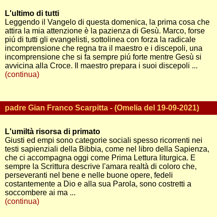
L'ultimo di tutti
Leggendo il Vangelo di questa domenica, la prima cosa che
attira la mia attenzione è la pazienza di Gesù. Marco, forse
piú di tutti gli evangelisti, sottolinea con forza la radicale
incomprensione che regna tra il maestro e i discepoli, una
incomprensione che si fa sempre piú forte mentre Gesù si
avvicina alla Croce. Il maestro prepara i suoi discepoli ...
(continua)
padre Gian Franco Scarpitta - (Omelia del 19-09-2021)
L'umiltà risorsa di primato
Giusti ed empi sono categorie sociali spesso ricorrenti nei
testi sapienziali della Bibbia, come nel libro della Sapienza,
che ci accompagna oggi come Prima Lettura liturgica. E
sempre la Scrittura descrive l'amara realtà di coloro che,
perseveranti nel bene e nelle buone opere, fedeli
costantemente a Dio e alla sua Parola, sono costretti a
soccombere ai ma ...
(continua)