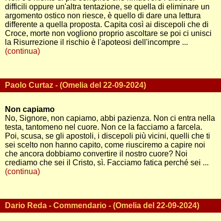
difficili oppure un'altra tentazione, se quella di eliminare un
argomento ostico non riesce, è quello di dare una lettura
differente a quella proposta. Capita così ai discepoli che di
Croce, morte non vogliono proprio ascoltare se poi ci unisci
la Risurrezione il rischio è l'apoteosi dell'incompre ...
(continua)
Paolo Curtaz - (Omelia del 22-09-2024)
Non capiamo
No, Signore, non capiamo, abbi pazienza. Non ci entra nella
testa, tantomeno nel cuore. Non ce la facciamo a farcela.
Poi, scusa, se gli apostoli, i discepoli più vicini, quelli che ti
sei scelto non hanno capito, come riusciremo a capire noi
che ancora dobbiamo convertire il nostro cuore? Noi
crediamo che sei il Cristo, sì. Facciamo fatica perché sei ...
(continua)
Dario Reda - Commendario - (Omelia del 22-09-2024)