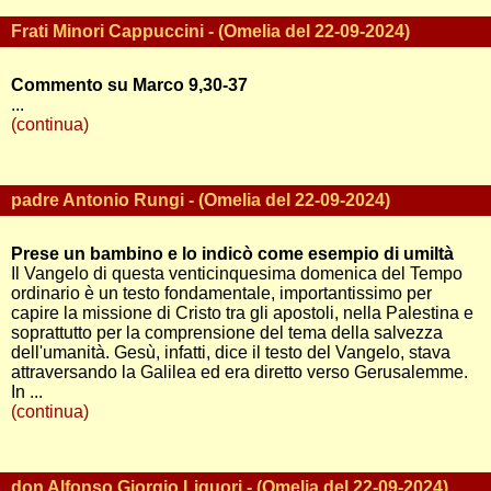
Frati Minori Cappuccini - (Omelia del 22-09-2024)
Commento su Marco 9,30-37
...
(continua)
padre Antonio Rungi - (Omelia del 22-09-2024)
Prese un bambino e lo indicò come esempio di umiltà
Il Vangelo di questa venticinquesima domenica del Tempo
ordinario è un testo fondamentale, importantissimo per
capire la missione di Cristo tra gli apostoli, nella Palestina e
soprattutto per la comprensione del tema della salvezza
dell'umanità. Gesù, infatti, dice il testo del Vangelo, stava
attraversando la Galilea ed era diretto verso Gerusalemme.
In ...
(continua)
don Alfonso Giorgio Liguori - (Omelia del 22-09-2024)