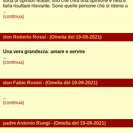
sorta di opinion leader, uno che crea una opinione e riesce
farla risultare rilevante. Sono quelle persone che si ritiene a
...
(continua)
don Roberto Rossi - (Omelia del 19-09-2021)
Una vera grandezza: amare e servire
...
(continua)
don Fabio Rosini - (Omelia del 19-09-2021)
...
(continua)
padre Antonio Rungi - (Omelia del 19-09-2021)