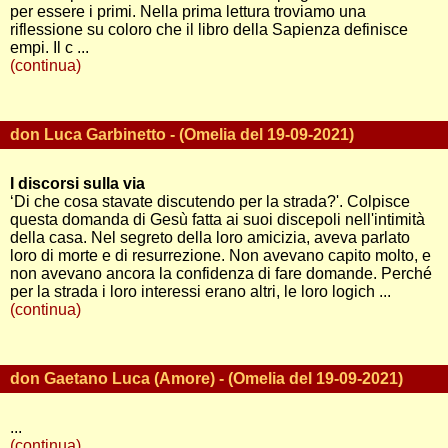
per essere i primi. Nella prima lettura troviamo una
riflessione su coloro che il libro della Sapienza definisce
empi. Il c ...
(continua)
don Luca Garbinetto - (Omelia del 19-09-2021)
I discorsi sulla via
‘Di che cosa stavate discutendo per la strada?'. Colpisce
questa domanda di Gesù fatta ai suoi discepoli nell'intimità
della casa. Nel segreto della loro amicizia, aveva parlato
loro di morte e di resurrezione. Non avevano capito molto, e
non avevano ancora la confidenza di fare domande. Perché
per la strada i loro interessi erano altri, le loro logich ...
(continua)
don Gaetano Luca (Amore) - (Omelia del 19-09-2021)
...
(continua)