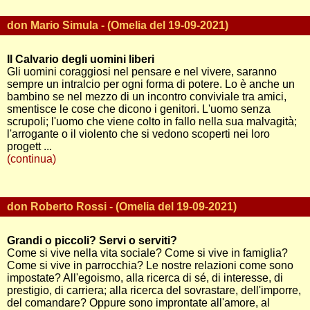
don Mario Simula - (Omelia del 19-09-2021)
Il Calvario degli uomini liberi
Gli uomini coraggiosi nel pensare e nel vivere, saranno
sempre un intralcio per ogni forma di potere. Lo è anche un
bambino se nel mezzo di un incontro conviviale tra amici,
smentisce le cose che dicono i genitori. L'uomo senza
scrupoli; l'uomo che viene colto in fallo nella sua malvagità;
l'arrogante o il violento che si vedono scoperti nei loro
progett ...
(continua)
don Roberto Rossi - (Omelia del 19-09-2021)
Grandi o piccoli? Servi o serviti?
Come si vive nella vita sociale? Come si vive in famiglia?
Come si vive in parrocchia? Le nostre relazioni come sono
impostate? All'egoismo, alla ricerca di sé, di interesse, di
prestigio, di carriera; alla ricerca del sovrastare, dell'imporre,
del comandare? Oppure sono improntate all'amore, al