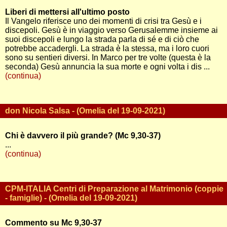
Liberi di mettersi all'ultimo posto
Il Vangelo riferisce uno dei momenti di crisi tra Gesù e i
discepoli. Gesù è in viaggio verso Gerusalemme insieme ai
suoi discepoli e lungo la strada parla di sé e di ciò che
potrebbe accadergli. La strada è la stessa, ma i loro cuori
sono su sentieri diversi. In Marco per tre volte (questa è la
seconda) Gesù annuncia la sua morte e ogni volta i dis ...
(continua)
don Nicola Salsa - (Omelia del 19-09-2021)
Chi è davvero il più grande? (Mc 9,30-37)
...
(continua)
CPM-ITALIA Centri di Preparazione al Matrimonio (coppie
- famiglie) - (Omelia del 19-09-2021)
Commento su Mc 9,30-37