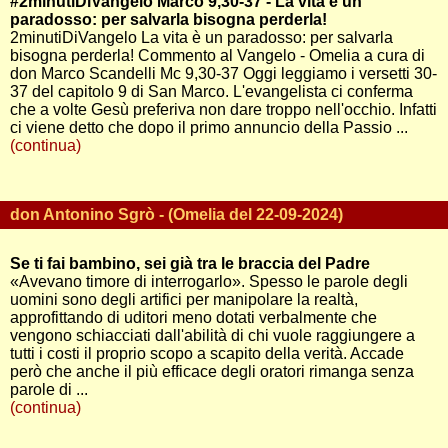
#2minutiDiVangelo Marco 9,30-37 - La vita è un
paradosso: per salvarla bisogna perderla!
2minutiDiVangelo La vita è un paradosso: per salvarla
bisogna perderla! Commento al Vangelo - Omelia a cura di
don Marco Scandelli Mc 9,30-37 Oggi leggiamo i versetti 30-
37 del capitolo 9 di San Marco. L'evangelista ci conferma
che a volte Gesù preferiva non dare troppo nell'occhio. Infatti
ci viene detto che dopo il primo annuncio della Passio ...
(continua)
don Antonino Sgrò - (Omelia del 22-09-2024)
Se ti fai bambino, sei già tra le braccia del Padre
«Avevano timore di interrogarlo». Spesso le parole degli
uomini sono degli artifici per manipolare la realtà,
approfittando di uditori meno dotati verbalmente che
vengono schiacciati dall'abilità di chi vuole raggiungere a
tutti i costi il proprio scopo a scapito della verità. Accade
però che anche il più efficace degli oratori rimanga senza
parole di ...
(continua)