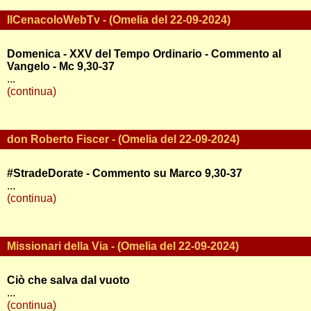
IlCenacoloWebTv - (Omelia del 22-09-2024)
Domenica - XXV del Tempo Ordinario - Commento al
Vangelo - Mc 9,30-37
...
(continua)
don Roberto Fiscer - (Omelia del 22-09-2024)
#StradeDorate - Commento su Marco 9,30-37
...
(continua)
Missionari della Via - (Omelia del 22-09-2024)
Ciò che salva dal vuoto
...
(continua)