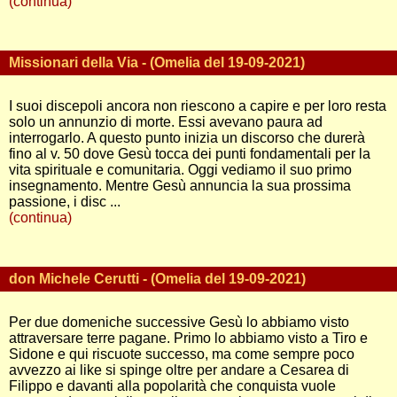
(continua)
Missionari della Via - (Omelia del 19-09-2021)
I suoi discepoli ancora non riescono a capire e per loro resta
solo un annunzio di morte. Essi avevano paura ad
interrogarlo. A questo punto inizia un discorso che durerà
fino al v. 50 dove Gesù tocca dei punti fondamentali per la
vita spirituale e comunitaria. Oggi vediamo il suo primo
insegnamento. Mentre Gesù annuncia la sua prossima
passione, i disc ...
(continua)
don Michele Cerutti - (Omelia del 19-09-2021)
Per due domeniche successive Gesù lo abbiamo visto
attraversare terre pagane. Primo lo abbiamo visto a Tiro e
Sidone e qui riscuote successo, ma come sempre poco
avvezzo ai like si spinge oltre per andare a Cesarea di
Filippo e davanti alla popolarità che conquista vuole