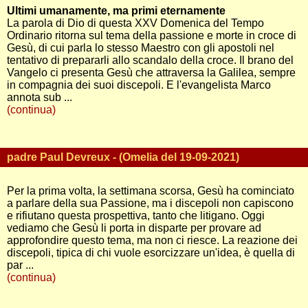
Ultimi umanamente, ma primi eternamente
La parola di Dio di questa XXV Domenica del Tempo
Ordinario ritorna sul tema della passione e morte in croce di
Gesù, di cui parla lo stesso Maestro con gli apostoli nel
tentativo di prepararli allo scandalo della croce. Il brano del
Vangelo ci presenta Gesù che attraversa la Galilea, sempre
in compagnia dei suoi discepoli. E l'evangelista Marco
annota sub ...
(continua)
padre Paul Devreux - (Omelia del 19-09-2021)
Per la prima volta, la settimana scorsa, Gesù ha cominciato
a parlare della sua Passione, ma i discepoli non capiscono
e rifiutano questa prospettiva, tanto che litigano. Oggi
vediamo che Gesù li porta in disparte per provare ad
approfondire questo tema, ma non ci riesce. La reazione dei
discepoli, tipica di chi vuole esorcizzare un'idea, è quella di
par ...
(continua)