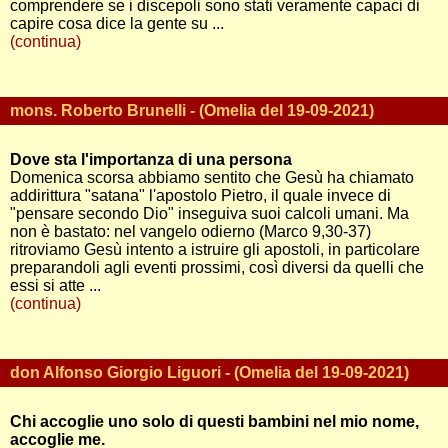
comprendere se i discepoli sono stati veramente capaci di
capire cosa dice la gente su ...
(continua)
mons. Roberto Brunelli - (Omelia del 19-09-2021)
Dove sta l'importanza di una persona
Domenica scorsa abbiamo sentito che Gesù ha chiamato
addirittura "satana" l'apostolo Pietro, il quale invece di
"pensare secondo Dio" inseguiva suoi calcoli umani. Ma
non è bastato: nel vangelo odierno (Marco 9,30-37)
ritroviamo Gesù intento a istruire gli apostoli, in particolare
preparandoli agli eventi prossimi, così diversi da quelli che
essi si atte ...
(continua)
don Alfonso Giorgio Liguori - (Omelia del 19-09-2021)
Chi accoglie uno solo di questi bambini nel mio nome,
accoglie me.