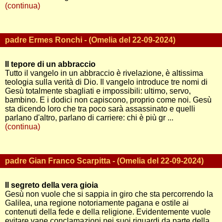
(continua)
padre Ermes Ronchi - (Omelia del 22-09-2024)
Il tepore di un abbraccio
Tutto il vangelo in un abbraccio è rivelazione, è altissima
teologia sulla verità di Dio. Il vangelo introduce tre nomi di
Gesù totalmente sbagliati e impossibili: ultimo, servo,
bambino. E i dodici non capiscono, proprio come noi. Gesù
sta dicendo loro che tra poco sarà assassinato e quelli
parlano d'altro, parlano di carriere: chi è più gr ...
(continua)
padre Gian Franco Scarpitta - (Omelia del 22-09-2024)
Il segreto della vera gioia
Gesù non vuole che si sappia in giro che sta percorrendo la
Galilea, una regione notoriamente pagana e ostile ai
contenuti della fede e della religione. Evidentemente vuole
evitare vane conclamazioni nei suoi riguardi da parte della