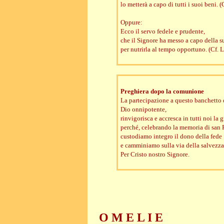
lo metterà a capo di tutti i suoi beni. 
Oppure:
Ecco il servo fedele e prudente,
che il Signore ha messo a capo della s
per nutrirla al tempo opportuno. (Cf. 
Preghiera dopo la comunione
La partecipazione a questo banchetto d
Dio onnipotente,
rinvigorisca e accresca in tutti noi la 
perché, celebrando la memoria di san P
custodiamo integro il dono della fede
e camminiamo sulla via della salvezza 
Per Cristo nostro Signore.
O M E L I E