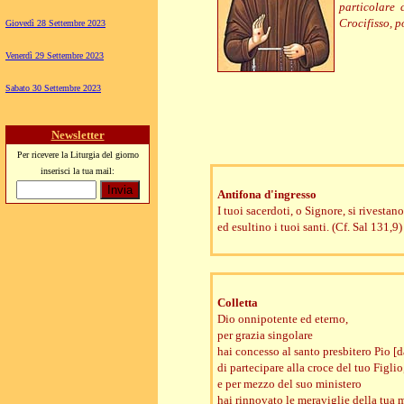
particolare 
Crocifisso, p
Giovedì 28 Settembre 2023
Venerdì 29 Settembre 2023
Sabato 30 Settembre 2023
Newsletter
Per ricevere la Liturgia del giorno
inserisci la tua mail:
Antifona d'ingresso
I tuoi sacerdoti, o Signore, si rivestano
ed esultino i tuoi santi. (Cf. Sal 131,9)
Colletta
Dio onnipotente ed eterno,
per grazia singolare
hai concesso al santo presbitero Pio [d
di partecipare alla croce del tuo Figlio
e per mezzo del suo ministero
hai rinnovato le meraviglie della tua m