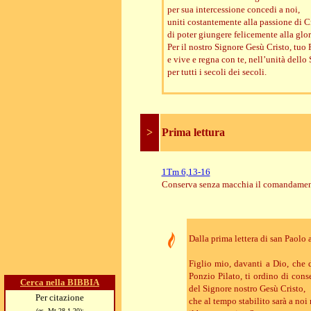
per sua intercessione concedi a noi,
uniti costantemente alla passione di Cr
di poter giungere felicemente alla glor
Per il nostro Signore Gesù Cristo, tuo F
e vive e regna con te, nell’unità dello 
per tutti i secoli dei secoli.
>
Prima lettura
1Tm 6,13-16
Conserva senza macchia il comandamento
Dalla prima lettera di san Paolo
Figlio mio, davanti a Dio, che d
Ponzio Pilato, ti ordino di con
Cerca nella BIBBIA
del Signore nostro Gesù Cristo,
Per citazione
che al tempo stabilito sarà a noi
(es. Mt 28,1-20):