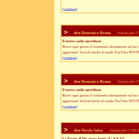
...
(continua)
don Domenico Bruno
(Omelia del 1
Il nostro audio quotidiano
Ricevi ogni giorno il commento direttamente sul tuo te
aggiornato! Iscriviti anche al canale YouTube NOVITA
(continua)
don Domenico Bruno
(Omelia del 1
Il nostro audio quotidiano
Ricevi ogni giorno il commento direttamente sul tuo te
aggiornato! Iscriviti anche al canale YouTube NOVITA
(continua)
don Nicola Salsa
(Omelia del 17-09-
La Parola di Dio porta frutto (Lc 8,4-15)