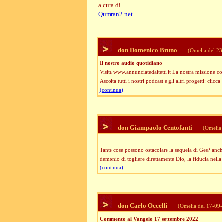
a cura di
Qumran2.net
don Domenico Bruno
(Omelia del 2
Il nostro audio quotidiano
Visita www.annunciatedaitetti.it La nostra missione 
Ascolta tutti i nostri podcast e gli altri progetti:
(continua)
don Giampaolo Centofanti
(Omelia 
Tante cose possono ostacolare la sequela di Ges? anc
demonio di togliere direttamente Dio, la fiducia nella
(continua)
don Carlo Occelli
(Omelia del 17-09
Commento al Vangelo 17 settembre 2022