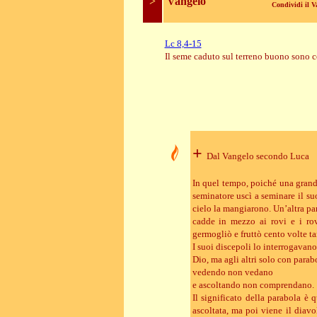
>
Vangelo
Condividi il 
Lc 8,4-15
Il seme caduto sul terreno buono sono c
+
Dal Vangelo secondo Luca
In quel tempo, poiché una grande
seminatore uscì a seminare il su
cielo la mangiarono. Un’altra pa
cadde in mezzo ai rovi e i rov
germogliò e fruttò cento volte ta
I suoi discepoli lo interrogavano
Dio, ma agli altri solo con parab
vedendo non vedano
e ascoltando non comprendano.
Il significato della parabola è 
ascoltata, ma poi viene il diavo