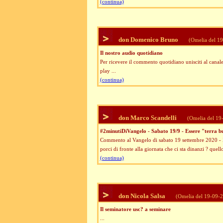
(continua)
don Domenico Bruno
(Omelia del 1
Il nostro audio quotidiano
Per ricevere il commento quotidiano unisciti al canal
play ...
(continua)
don Marco Scandelli
(Omelia del 19
#2minutiDiVangelo - Sabato 19/9 - Essere "terra b
Commento al Vangelo di sabato 19 settembre 2020 - 
porci di fronte alla giornata che ci sta dinanzi ? quell
(continua)
don Nicola Salsa
(Omelia del 19-09-
Il seminatore usc? a seminare
...