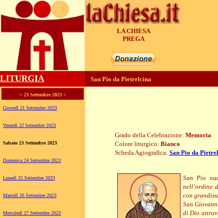
LA CHIESA
PREGA
LITURGIA
San Pio da Pietrelcina
> 23 Settembre 2023 <
Giovedì 21 Settembre 2023
Venerdì 22 Settembre 2023
Grado della Celebrazione:
Memoria
Sabato 23 Settembre 2023
Colore liturgico:
Bianco
Scheda Agiografica:
San Pio da Pietre
Domenica 24 Settembre 2023
S0923 ; DO246
San Pio nac
Lunedì 25 Settembre 2023
nell’ordine 
con grandissi
Martedì 26 Settembre 2023
San Giovanni
di Dio attrav
Mercoledì 27 Settembre 2023