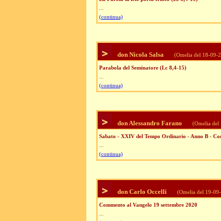
...
(continua)
don Nicola Salsa
(Omelia del 18-09-
Parabola del Seminatore (Lc 8,4-15)
...
(continua)
don Alessandro Farano
(Omelia del
Sabato - XXIV del Tempo Ordinario - Anno B - C
...
(continua)
don Carlo Occelli
(Omelia del 19-09
Commento al Vangelo 19 settembre 2020
...