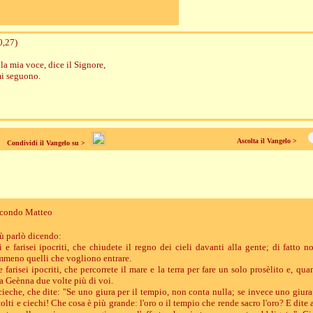
0,27)
la mia voce, dice il Signore,
mi seguono.
Ascolta il Vangelo >
Condividi il Vangelo su >
econdo Matteo
ù parlò dicendo:
i e farisei ipocriti, che chiudete il regno dei cieli davanti alla gente; di fatto n
emmeno quelli che vogliono entrare.
e farisei ipocriti, che percorrete il mare e la terra per fare un solo prosèlito e, qu
a Geènna due volte più di voi.
cieche, che dite: "Se uno giura per il tempio, non conta nulla; se invece uno giura 
tolti e ciechi! Che cosa è più grande: l'oro o il tempio che rende sacro l'oro? E dite