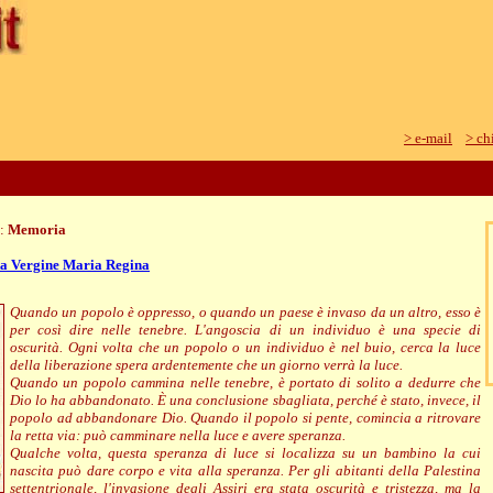
> e-mail
> ch
e:
Memoria
a Vergine Maria Regina
Quando un popolo è oppresso, o quando un paese è invaso da un altro, esso è
per così dire nelle tenebre. L'angoscia di un individuo è una specie di
oscurità. Ogni volta che un popolo o un individuo è nel buio, cerca la luce
della liberazione spera ardentemente che un giorno verrà la luce.
Quando un popolo cammina nelle tenebre, è portato di solito a dedurre che
Dio lo ha abbandonato. È una conclusione sbagliata, perché è stato, invece, il
popolo ad abbandonare Dio. Quando il popolo si pente, comincia a ritrovare
la retta via: può camminare nella luce e avere speranza.
Qualche volta, questa speranza di luce si localizza su un bambino la cui
nascita può dare corpo e vita alla speranza. Per gli abitanti della Palestina
settentrionale, l'invasione degli Assiri era stata oscurità e tristezza, ma la