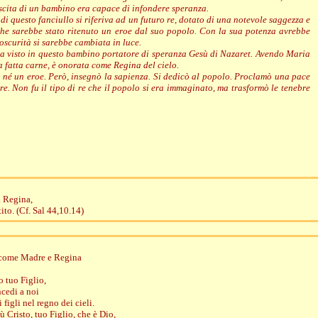
ascita di un bambino era capace di infondere speranza.
di questo fanciullo si riferiva ad un futuro re, dotato di una notevole saggezza e
he sarebbe stato ritenuto un eroe dal suo popolo. Con la sua potenza avrebbe
'oscurità si sarebbe cambiata in luce.
 ha visto in questo bambino portatore di speranza Gesù di Nazaret. Avendo Maria
a fatta carne, è onorata come Regina del cielo.
 né un eroe. Però, insegnò la sapienza. Si dedicò al popolo. Proclamò una pace
e. Non fu il tipo di re che il popolo si era immaginato, ma trasformò le tenebre
la Regina,
tito. (Cf. Sal 44,10.14)
o come Madre e Regina
o tuo Figlio,
ncedi a noi
 figli nel regno dei cieli.
 Cristo, tuo Figlio, che è Dio,