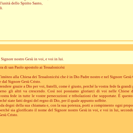
l'unità dello Spirito Santo,
li.
 Signore nostro Gesù in voi, e voi in lui.
ra di san Paolo apostolo ai Tessalonicési
imòteo alla Chiesa dei Tessalonicési che è in Dio Padre nostro e nel Signore Gesù C
e dal Signore Gesù Cristo.
dere grazie a Dio per voi, fratelli, come è giusto, perché la vostra fede fa grandi 
erso gli altri va crescendo. Così noi possiamo gloriarci di voi nelle Chiese d
vostra fede in tutte le vostre persecuzioni e tribolazioni che sopportate. È quest
rché siate fatti degni del regno di Dio, per il quale appunto soffrite.
enda degni della sua chiamata e, con la sua potenza, porti a compimento ogni propos
perché sia glorificato il nome del Signore nostro Gesù in voi, e voi in lui, second
Gesù Cristo.