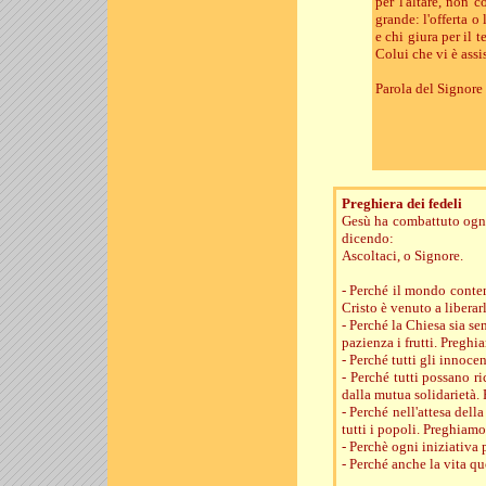
per l'altare, non 
grande: l'offerta o 
e chi giura per il t
Colui che vi è assi
Parola del Signore
Preghiera dei fedeli
Gesù ha combattuto ogni 
dicendo:
Ascoltaci, o Signore.
- Perché il mondo conte
Cristo è venuto a libera
- Perché la Chiesa sia se
pazienza i frutti. Preghi
- Perché tutti gli innoce
- Perché tutti possano r
dalla mutua solidarietà.
- Perché nell'attesa del
tutti i popoli. Preghiamo
- Perchè ogni iniziativa p
- Perché anche la vita q