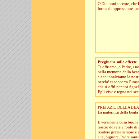
O Dio onnipotente, che ha
forma di oppressione, pe
Preghiera sulle offerte
Ti offriamo, o Padre, i no
nella memoria della bea
e a te innalziamo la nost
perché ci soccorra l'uman
che si offrì per noi Agn
Egli vive e regna nei sec
PREFAZIO DELLA BEA
La maternità della beata
È veramente cosa buona 
nostro dovere e fonte di 
rendere grazie sempre e 
a te, Signore, Padre santo