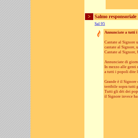
>
Salmo responsoriale
Sal 95
Annunciate a tutti i
Cantate al Signore 
cantate al Signore, u
Cantate al Signore, 
Annunciate di giorno
In mezzo alle genti n
a tutti i popoli dite
Grande è il Signore 
terribile sopra tutti g
Tutti gli dèi dei po
il Signore invece ha f