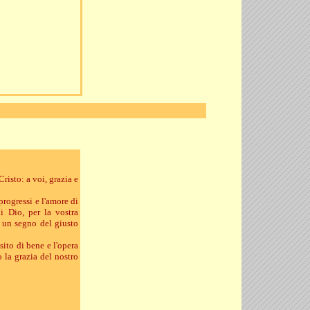
risto: a voi, grazia e
progressi e l'amore di
i Dio, per la vostra
o un segno del giusto
ito di bene e l'opera
o la grazia del nostro