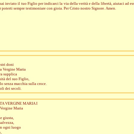
i inviato il tuo Figlio per indicarci la via della verità e della libertà, aiutaci ad es
r poterti sempre testimoniare con gioia. Per Cristo nostro Signore. Amen.
stri doni
ta Vergine Maria
ra supplica
ità del suo Figlio,
ello senza macchia sulla croce.
oli dei secoli.
TA VERGINE MARIA I
 Vergine Maria
e giusta,
salvezza,
in ogni luogo
,