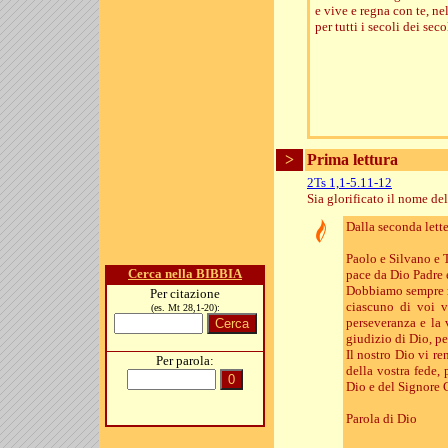
e vive e regna con te, nel
per tutti i secoli dei seco
>
Prima lettura
2Ts 1,1-5.11-12
Sia glorificato il nome del
Dalla seconda lette
Paolo e Silvano e T
Cerca nella BIBBIA
pace da Dio Padre 
Dobbiamo sempre ren
Per citazione
ciascuno di voi v
(es. Mt 28,1-20):
perseveranza e la 
giudizio di Dio, pe
Il nostro Dio vi r
Per parola:
della vostra fede, 
Dio e del Signore 
Parola di Dio