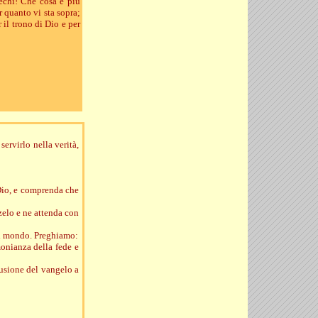
iechi! Che cosa è più
er quanto vi sta sopra;
r il trono di Dio e per
ervirlo nella verità,
Dio, e comprenda che
 zelo e ne attenda con
 del mondo. Preghiamo:
monianza della fede e
fusione del vangelo a