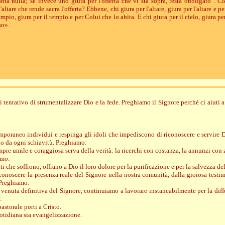
conta nulla; se invece uno giura per l'offerta che vi sta sopra, resta obbligato". C
l'altare che rende sacra l'offerta? Ebbene, chi giura per l'altare, giura per l'altare e p
empio, giura per il tempio e per Colui che lo abita. E chi giura per il cielo, giura pe
so».
tentativo di strumentalizzare Dio e la fede. Preghiamo il Signore perché ci aiuti a s
mporaneo individui e respinga gli idoli che impediscono di riconoscere e servire 
rlo da ogni schiavitù. Preghiamo:
mpre umile e coraggiosa serva della verità: la ricerchi con costanza, la annunzi con
amo:
nti che soffrono, offrano a Dio il loro dolore per la purificazione e per la salvezza
iconoscere la presenza reale del Signore nella nostra comunità, dalla gioiosa testi
 Preghiamo:
la venuta definitiva del Signore, continuiamo a lavorare instancabilmente per la dif
:
astorale porti a Cristo.
uotidiana sia evangelizzazione.