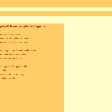
 popoli le meraviglie del Signore.
un canto nuovo,
omini di tutta la terra.
benedite il suo nome.
 in giorno la sua salvezza.
arrate la sua gloria,
 le sue meraviglie.
e degno di ogni lode,
li dèi.
poli sono un nulla,
atto i cieli.