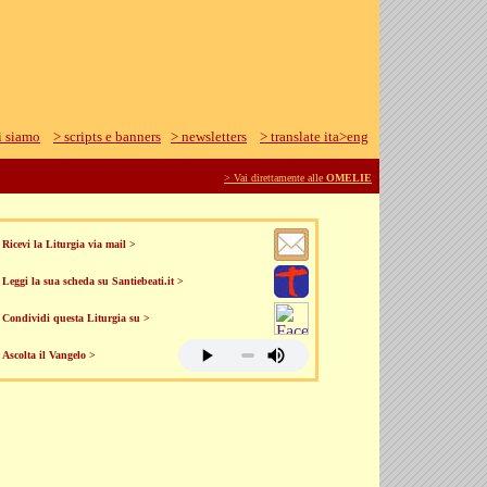
i siamo
> scripts e banners
> newsletters
> translate ita>eng
> Vai direttamente alle
OMELIE
Ricevi la Liturgia via mail >
Leggi la sua scheda su Santiebeati.it >
Condividi questa Liturgia su >
Ascolta il Vangelo >