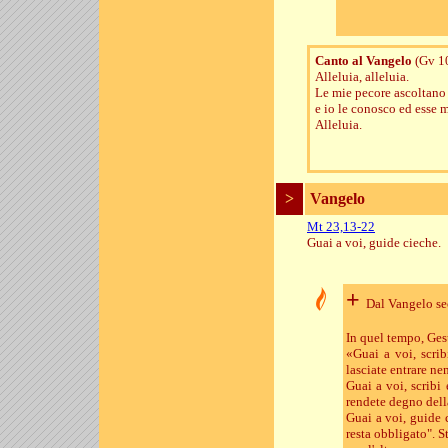
Canto al Vangelo
(Gv 1
Alleluia, alleluia.
Le mie pecore ascoltano 
e io le conosco ed esse 
Alleluia.
>
Vangelo
Mt 23,13-22
Guai a voi, guide cieche.
+
Dal Vangelo s
In quel tempo, Ges
«Guai a voi, scrib
lasciate entrare n
Guai a voi, scribi 
rendete degno dell
Guai a voi, guide 
resta obbligato". S