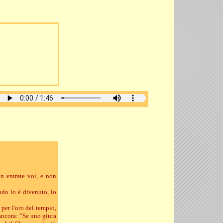
on entrate voi, e non
ando lo è divenuto, lo
per l'oro del tempio,
 ancora: "Se uno giura