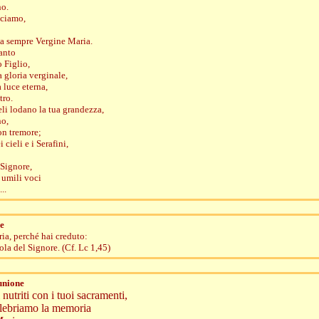
no.
iciamo,
ta sempre Vergine Maria.
Santo
 Figlio,
a gloria verginale,
 luce eterna,
tro.
eli lodano la tua grandezza,
no,
on tremore;
 cieli e i Serafini,
 Signore,
 umili voci
..
e
ria, perché hai creduto:
rola del Signore. (Cf. Lc 1,45)
unione
nutriti con i tuoi sacramenti,
elebriamo la memoria