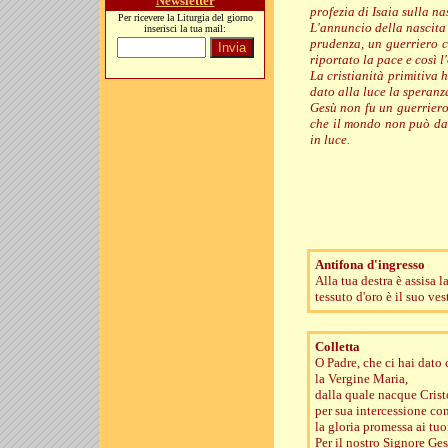
Newsletter
profezia di Isaia sulla n
Per ricevere la Liturgia del giorno
L'annuncio della nascita 
inserisci la tua mail:
prudenza, un guerriero c
riportato la pace e così l
La cristianità primitiva
dato alla luce la speranz
Gesù non fu un guerriero
che il mondo non può dar
in luce.
Antifona d'ingresso
Alla tua destra è assisa 
tessuto d'oro è il suo ves
Colletta
O Padre, che ci hai dat
la Vergine Maria,
dalla quale nacque Crist
per sua intercessione co
la gloria promessa ai tuoi
Per il nostro Signore Gesù