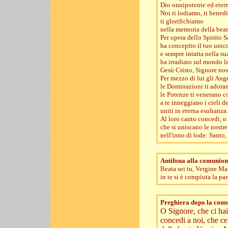
Dio onnipotente ed eter
Noi ti lodiamo, ti bened
ti glorifichiamo
nella memoria della bea
Per opera dello Spirito 
ha concepito il tuo unico
e sempre intatta nella su
ha irradiato sul mondo la
Gesù Cristo, Signore nos
Per mezzo di lui gli Ang
le Dominazioni ti adora
le Potenze ti venerano c
a te inneggiano i cieli dei
uniti in eterna esultanza.
Al loro canto concedi, o
che si uniscano le nostre
nell'inno di lode: Santo, .
Antifona alla comunion
Beata sei tu, Vergine Ma
in te si è compiuta la pa
Preghiera dopo la com
O Signore, che ci hai 
concedi a noi, che c