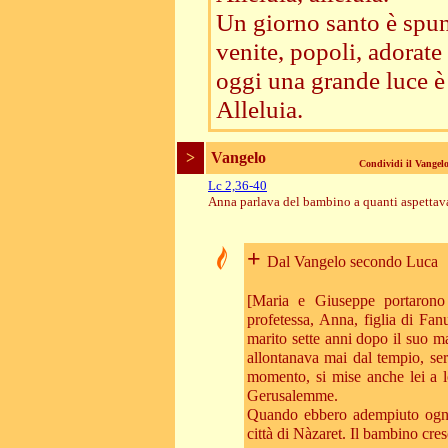
Un giorno santo è spun
venite, popoli, adorate 
oggi una grande luce è 
Alleluia.
>
Vangelo
Condividi il Vange
Lc 2,36-40
Anna parlava del bambino a quanti aspettav
+
Dal Vangelo secondo Luca
[Maria e Giuseppe portarono
profetessa, Anna, figlia di Fan
marito sette anni dopo il suo m
allontanava mai dal tempio, se
momento, si mise anche lei a l
Gerusalemme.
Quando ebbero adempiuto ogni c
città di Nàzaret. Il bambino cresc