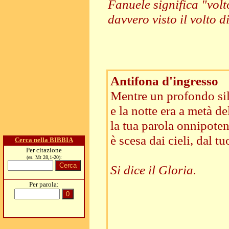
Fanuele significa "volt
davvero visto il volto d
Antifona d'ingresso
Mentre un profondo sil
e la notte era a metà d
la tua parola onnipoten
è scesa dai cieli, dal 
Cerca nella BIBBIA
Per citazione
(es. Mt 28,1-20):
Si dice il Gloria.
Per parola: