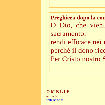
Preghiera dopo la c
O Dio, che vieni
sacramento,
rendi efficace nei 
perché il dono ric
Per Cristo nostro 
O M E L I E
a cura di
Qumran2.net