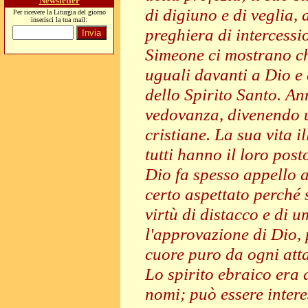
Newsletter
di digiuno e di veglia
Per ricevere la Liturgia del giorno
inserisci la tua mail:
preghiera di intercessi
Simeone ci mostrano ch
uguali davanti a Dio e 
dello Spirito Santo. A
vedovanza, divenendo 
cristiane. La sua vita i
tutti hanno il loro post
Dio fa spesso appello 
certo aspettato perché 
virtù di distacco e di 
l'approvazione di Dio,
cuore puro da ogni att
Lo spirito ebraico era 
nomi; può essere intere