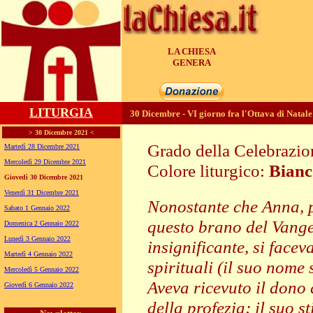
LA CHIESA
GENERA
LITURGIA
30 Dicembre - VI giorno fra l'Ottava di Natale
> 30 Dicembre 2021 <
Grado della Celebrazi
Martedì 28 Dicembre 2021
Mercoledì 29 Dicembre 2021
Colore liturgico:
Bianc
Giovedì 30 Dicembre 2021
N1230 ;
Venerdì 31 Dicembre 2021
Nonostante che Anna, p
Sabato 1 Gennaio 2022
questo brano del Vange
Domenica 2 Gennaio 2022
Lunedì 3 Gennaio 2022
insignificante, si facev
Martedì 4 Gennaio 2022
spirituali (il suo nome 
Mercoledì 5 Gennaio 2022
Aveva ricevuto il dono 
Giovedì 6 Gennaio 2022
della profezia; il suo st