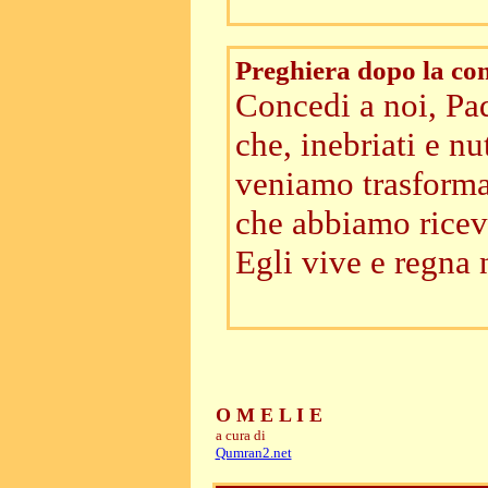
Preghiera dopo la c
Concedi a noi, Pa
che, inebriati e nu
veniamo trasformat
che abbiamo ricev
Egli vive e regna n
O M E L I E
a cura di
Qumran2.net