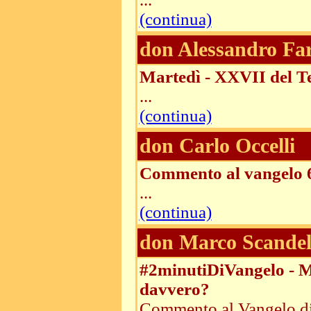
(continua)
don Alessandro Fa
Martedì - XXVII del T
...
(continua)
don Carlo Occelli
Commento al vangelo 6
...
(continua)
don Marco Scandel
#2minutiDiVangelo - Ma
davvero?
Commento al Vangelo di 