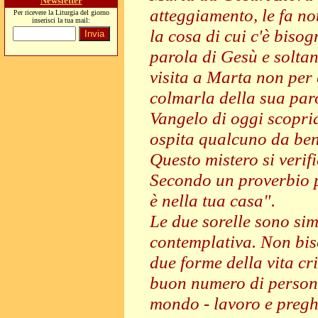
Newsletter
atteggiamento, le fa n
Per ricevere la Liturgia del giorno
inserisci la tua mail:
la cosa di cui c'è bisog
parola di Gesù e soltan
visita a Marta non per 
colmarla della sua par
Vangelo di oggi scopri
ospita qualcuno da bene
Questo mistero si verif
Secondo un proverbio p
è nella tua casa".
Le due sorelle sono simb
contemplativa. Non bi
due forme della vita cri
buon numero di person
mondo - lavoro e preghi