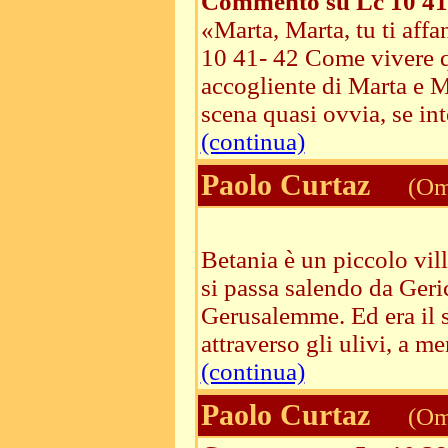
Commento su Lc 10 41
«Marta, Marta, tu ti affa
10 41- 42 Come vivere q
accogliente di Marta e M
scena quasi ovvia, se inte
(continua)
Paolo Curtaz
(Ome
Betania è un piccolo vil
si passa salendo da Geric
Gerusalemme. Ed era il 
attraverso gli ulivi, a me
(continua)
Paolo Curtaz
(Ome