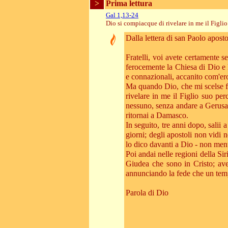
>
Prima lettura
Gal 1,13-24
Dio si compiacque di rivelare in me il Figlio
Dalla lettera di san Paolo aposto
Fratelli, voi avete certamente 
ferocemente la Chiesa di Dio e 
e connazionali, accanito com'ero 
Ma quando Dio, che mi scelse f
rivelare in me il Figlio suo per
nessuno, senza andare a Gerusa
ritornai a Damasco.
In seguito, tre anni dopo, salii
giorni; degli apostoli non vidi n
lo dico davanti a Dio - non men
Poi andai nelle regioni della Si
Giudea che sono in Cristo; ave
annunciando la fede che un tem
Parola di Dio