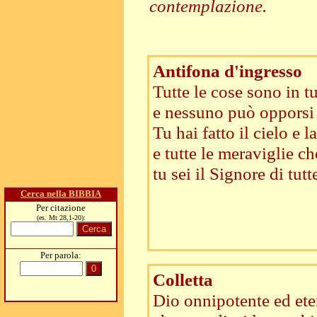
contemplazione.
Antifona d'ingresso
Tutte le cose sono in t
e nessuno può opporsi 
Tu hai fatto il cielo e la
e tutte le meraviglie c
tu sei il Signore di tutt
Cerca nella BIBBIA
Per citazione
(es. Mt 28,1-20):
Per parola:
Colletta
Dio onnipotente ed ete