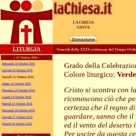
LA CHIESA
GENERA
LITURGIA
Venerdì della XXIX settimana del Tempo Ordi
> 21 Ottobre 2016 <
Grado della Celebrazi
Mercoledì 19 Ottobre 2016
Giovedì 20 Ottobre 2016
Colore liturgico:
Verde
Venerdì 21 Ottobre 2016
PO295 ;
Sabato 22 Ottobre 2016
Cristo si scontra con l
Domenica 23 Ottobre 2016
riconoscono ciò che per
Lunedì 24 Ottobre 2016
Martedì 25 Ottobre 2016
certezza che il regno d
Mercoledì 26 Ottobre 2016
guardare, sanno che il
Giovedì 27 Ottobre 2016
ed il vento del deserto i
Venerdì 28 Ottobre 2016
Per uscire da questa c