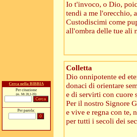
Io t'invoco, o Dio, poi
tendi a me l'orecchio, a
Custodiscimi come pupi
all'ombra delle tue ali
Colletta
Dio onnipotente ed ete
donaci di orientare sem
Cerca nella BIBBIA
Per citazione
e di servirti con cuore 
(es. Mt 28,1-20):
Per il nostro Signore Ge
e vive e regna con te, n
Per parola:
per tutti i secoli dei sec