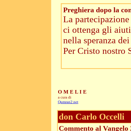
Preghiera dopo la c
La partecipazione 
ci ottenga gli aiut
nella speranza dei 
Per Cristo nostro 
O M E L I E
a cura di
Qumran2.net
don Carlo Occelli
Commento al Vangelo 2