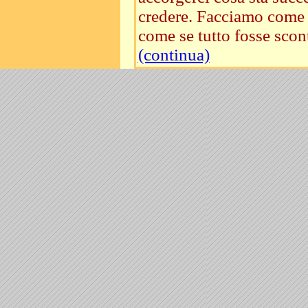
credere. Facciamo come 
come se tutto fosse scont
(continua)