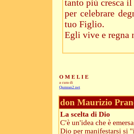
tanto più cresca i
per celebrare deg
tuo Figlio.
Egli vive e regna n
O M E L I E
a cura di
Qumran2.net
don Maurizio Pran
La scelta di Dio
C'è un'idea che è emersa 
Dio per manifestarsi si "