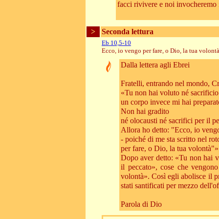
facci rivivere e noi invocheremo 
>
Seconda lettura
Eb 10,5-10
Ecco, io vengo per fare, o Dio, la tua volontà
Dalla lettera agli Ebrei
Fratelli, entrando nel mondo, Cr
«Tu non hai voluto né sacrificio 
un corpo invece mi hai preparat
Non hai gradito
né olocausti né sacrifici per il p
Allora ho detto: "Ecco, io veng
- poiché di me sta scritto nel rot
per fare, o Dio, la tua volontà"»
Dopo aver detto: «Tu non hai vol
il peccato», cose che vengono
volontà». Così egli abolisce il 
stati santificati per mezzo dell'
Parola di Dio