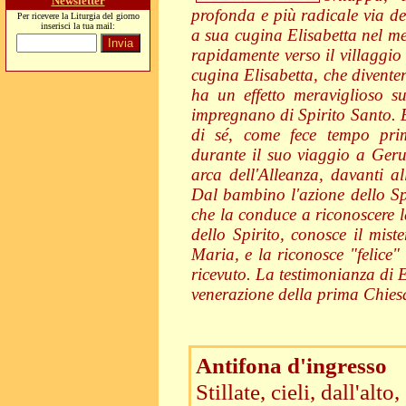
Newsletter
profonda e più radicale via del
Per ricevere la Liturgia del giorno
inserisci la tua mail:
a sua cugina Elisabetta nel me
rapidamente verso il villaggio
cugina Elisabetta, che divente
ha un effetto meraviglioso s
impregnano di Spirito Santo. E
di sé, come fece tempo prim
durante il suo viaggio a Ger
arca dell'Alleanza, davanti a
Dal bambino l'azione dello Sp
che la conduce a riconoscere l
dello Spirito, conosce il mis
Maria, e la riconosce "felice"
ricevuto. La testimonianza di E
venerazione della prima Chiesa
Antifona d'ingresso
Stillate, cieli, dall'alto,