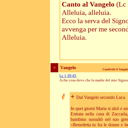
Canto al Vangelo
(Lc
Alleluia, alleluia.
Ecco la serva del Signo
avvenga per me secondo
Alleluia.
>
Vangelo
Condividi il Vange
Lc 1,39-45
A che cosa devo che la madre del mio Signo
+
Dal Vangelo secondo Luca
In quei giorni Maria si alzò e an
Entrata nella casa di Zaccarìa
bambino sussultò nel suo gre
«Benedetta tu fra le donne e b