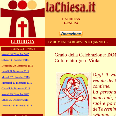
LA CHIESA
UNITA'
LITURGIA
IV DOMENICA DI AVVENTO (ANNO C)
> 20 Dicembre 2015 <
Grado della Celebrazione:
DO
Venerdì 18 Dicembre 2015
Colore liturgico:
Viola
Sabato 19 Dicembre 2015
CA040 ;
Domenica 20 Dicembre 2015
Lunedì 21 Dicembre 2015
Oggi il va
Martedì 22 Dicembre 2015
venuta del 
Mercoledì 23 Dicembre 2015
contiene.
Giovedì 24 Dicembre 2015
La persona 
Venerdì 25 Dicembre 2015
maternità, 
Sabato 26 Dicembre 2015
suoi e port
Domenica 27 Dicembre 2015
dell'avve
sviluppa,