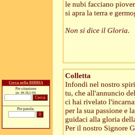
le nubi facciano piover
si apra la terra e germog
Non si dice il Gloria.
Colletta
Infondi nel nostro spiri
Cerca nella BIBBIA
Per citazione
tu, che all'annuncio de
(es. Mt 28,1-20):
ci hai rivelato l'incarn
per la sua passione e l
Per parola:
guidaci alla gloria dell
Per il nostro Signore Ge