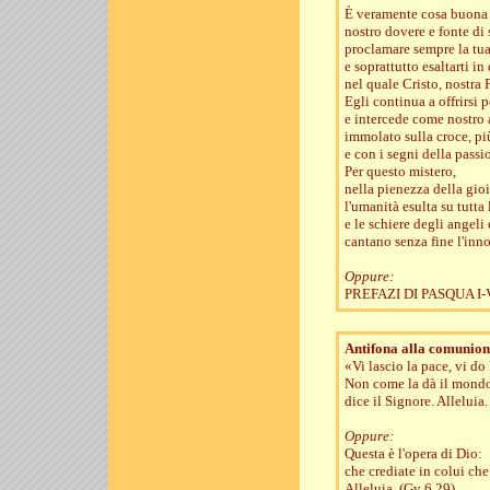
È veramente cosa buona 
nostro dovere e fonte di 
proclamare sempre la tua
e soprattutto esaltarti i
nel quale Cristo, nostra 
Egli continua a offrirsi p
e intercede come nostro
immolato sulla croce, p
e con i segni della pass
Per questo mistero,
nella pienezza della gio
l'umanità esulta su tutta 
e le schiere degli angeli 
cantano senza fine l'inno 
Oppure:
PREFAZI DI PASQUA I-
Antifona alla comunion
«Vi lascio la pace, vi do
Non come la dà il mondo,
dice il Signore. Alleluia
Oppure:
Questa è l'opera di Dio:
che crediate in colui ch
Alleluia. (Gv 6,29)