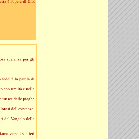
sta è l'opera di Dio:
osa speranza per gli
 fedeltà la parola di
ato con umiltà e nella
caturisce dalle piaghe
orosi dell'esistenza.
ori del Vangelo della
iamo verso i sentieri