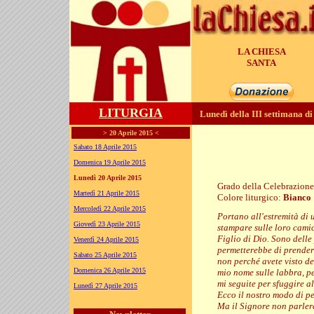
LA CHIESA
GENERA
LITURGIA
Lunedì della III settimana d
> 20 Aprile 2015 <
Sabato 18 Aprile 2015
Domenica 19 Aprile 2015
Lunedì 20 Aprile 2015
Grado della Celebrazion
Martedì 21 Aprile 2015
Colore liturgico:
Bianco
EP031 ;
Mercoledì 22 Aprile 2015
Portano all'estremità di 
Giovedì 23 Aprile 2015
stampare sulle loro camic
Figlio di Dio. Sono delle
Venerdì 24 Aprile 2015
permetterebbe di prenderl
Sabato 25 Aprile 2015
non perché avete visto dei
Domenica 26 Aprile 2015
mio nome sulle labbra, pe
mi seguite per sfuggire a
Lunedì 27 Aprile 2015
Ecco il nostro modo di pe
Ma il Signore non parler