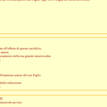
e all'offerta di questo sacrificio,
o amore,
acramento della tua grande misericordia.
.
ll'immenso amore del tuo Figlio
 della redenzione.
.
II
 intercede per noi