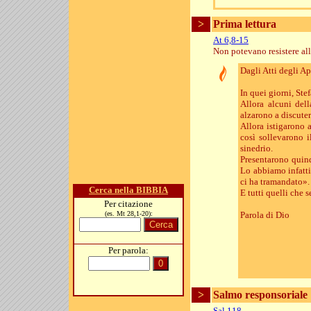
>
Prima lettura
At 6,8-15
Non potevano resistere all
Dagli Atti degli Ap
In quei giorni, Ste
Allora alcuni dell
alzarono a discuter
Allora istigarono 
così sollevarono i
sinedrio.
Presentarono quind
Lo abbiamo infatti
ci ha tramandato».
Cerca nella BIBBIA
E tutti quelli che 
Per citazione
(es. Mt 28,1-20):
Parola di Dio
Per parola:
>
Salmo responsoriale
Sal 118