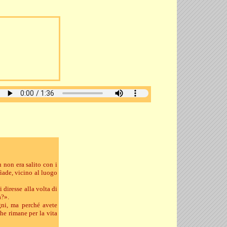
ù non era salito con i
rìade, vicino al luogo
 diresse alla volta di
a?».
gni, ma perché avete
che rimane per la vita