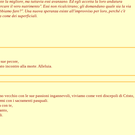
te la migliore, ma tuttavia essi avanzano. Ed egli accetta la loro andatura
ercare il vero nutrimento". Essi non ricalcitrano; gli domandano quale sia la via
bbiamo fare?". Una nuova speranza esiste all'improvviso per loro, perché c'è
a come dei superficiali.
e sue pecore,
ato incontro alla morte. Alleluia.
uomo vecchio con le sue passioni ingannevoli, viviamo come veri discepoli di Cristo,
ormi con i sacramenti pasquali.
a con te,
Santo,
li.