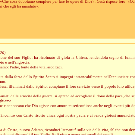
: «Che cosa dobbiamo compiere per fare le opere di Dio?». Gesù rispose loro: «Que
lui che egli ha mandato».
020)
ezione del suo Figlio, ha ricolmato di gioia la Chiesa, rendendola segno di lumin
io e nell'angoscia.
amo: Padre, fonte della vita, ascoltaci.
uta dalla forza dello Spirito Santo si impegni instancabilmente nell'annunciare con
amo.
hiesa: illuminati dallo Spirito, compiano il loro servizio verso il popolo loro affid
laniati dalle atrocità della guerra: si aprano ad accogliere il dono della pace, che s
eghiamo.
no: riconoscano che Dio agisce con amore misericordioso anche negli eventi più dol
 l'incontro con Cristo risorto vinca ogni nostra paura e ci renda gioiosi annunciat
a di Cristo, nuovo Adamo, riconduci l'umanità sulla via della vita, fa' che non dev
da veri discepoli il tuo Figlio. Egli vive e regna nei secoli dei secoli.