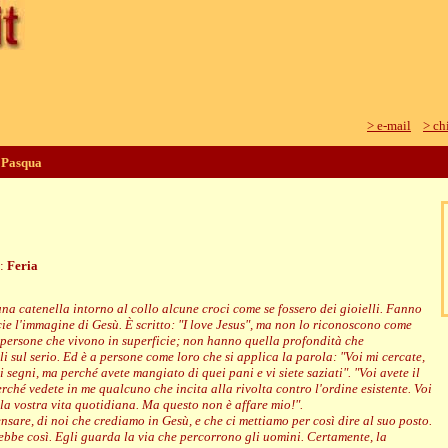
> e-mail
> ch
i Pasqua
e:
Feria
una catenella intorno al collo alcune croci come se fossero dei gioielli. Fanno
ie l'immagine di Gesù. È scritto: "I love Jesus", ma non lo riconoscono come
 persone che vivono in superficie; non hanno quella profondità che
i sul serio. Ed è a persone come loro che si applica la parola: "Voi mi cercate,
 segni, ma perché avete mangiato di quei pani e vi siete saziati". "Voi avete il
rché vedete in me qualcuno che incita alla rivolta contro l'ordine esistente. Voi
lla vostra vita quotidiana. Ma questo non è affare mio!".
nsare, di noi che crediamo in Gesù, e che ci mettiamo per così dire al suo posto.
ebbe così. Egli guarda la via che percorrono gli uomini. Certamente, la