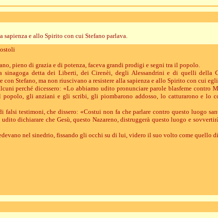
a sapienza e allo Spirito con cui Stefano parlava.
ostoli
fano, pieno di grazia e di potenza, faceva grandi prodigi e segni tra il popolo.
a sinagoga detta dei Liberti, dei Cirenèi, degli Alessandrini e di quelli della Ci
e con Stefano, ma non riuscivano a resistere alla sapienza e allo Spirito con cui egli
alcuni perché dicessero: «Lo abbiamo udito pronunciare parole blasfeme contro M
l popolo, gli anziani e gli scribi, gli piombarono addosso, lo catturarono e lo 
i falsi testimoni, che dissero: «Costui non fa che parlare contro questo luogo san
 udito dichiarare che Gesù, questo Nazareno, distruggerà questo luogo e sovverti
sedevano nel sinedrio, fissando gli occhi su di lui, videro il suo volto come quello d