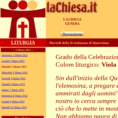
LA CHIESA
GENERA
LITURGIA
Martedì della II settimana di Quaresima
> 3 Marzo 2015 <
Grado della Celebrazi
Domenica 1 Marzo 2015
Lunedì 2 Marzo 2015
Colore liturgico:
Viola
Martedì 3 Marzo 2015
EQ022 ;
Mercoledì 4 Marzo 2015
Sin dall'inizio della Q
Giovedì 5 Marzo 2015
l'elemosina, a pregare 
Venerdì 6 Marzo 2015
Sabato 7 Marzo 2015
ammirati dagli uomini",
Domenica 8 Marzo 2015
nostro io cerca sempre 
Lunedì 9 Marzo 2015
ciò che lo mette in mos
Martedì 10 Marzo 2015
Non abbiamo paura di c