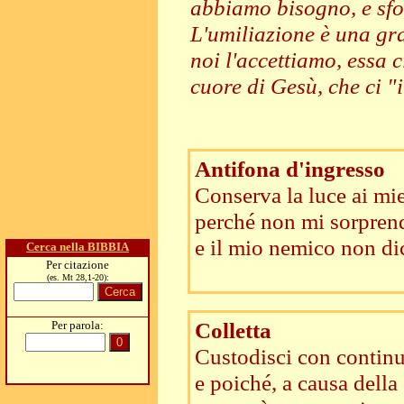
abbiamo bisogno, e sfor
L'umiliazione è una gra
noi l'accettiamo, essa 
cuore di Gesù, che ci "
Antifona d'ingresso
Conserva la luce ai mie
perché non mi sorprend
e il mio nemico non dic
Cerca nella BIBBIA
Per citazione
(es. Mt 28,1-20):
Colletta
Per parola:
Custodisci con continu
e poiché, a causa dell