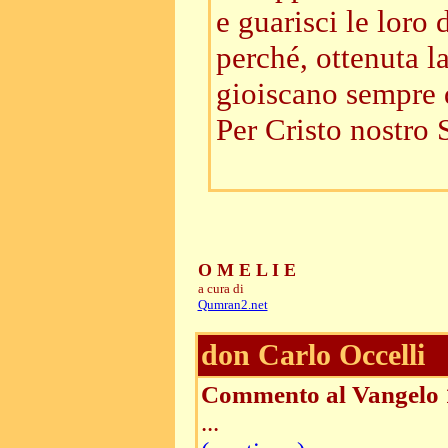
e guarisci le loro
perché, ottenuta l
gioiscano sempre 
Per Cristo nostro 
O M E L I E
a cura di
Qumran2.net
don Carlo Occelli
Commento al Vangelo 
...