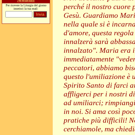
Newsletter
perché il nostro cuore 
Per ricevere la Liturgia del giorno
inserisci la tua mail:
Gesù. Guardiamo Maria
nella quale si è incarna
d'amore, questa regola 
innalzerà sarà abbassa
innalzato". Maria era 
immediatamente "vedere
peccatori, abbiamo bis
questo l'umiliazione è 
Spirito Santo di farci 
affligerci per i nostri d
ad umiliarci; rimpiang
in noi. Si ama così poco
pratiche più difficili!
cerchiamole, ma chiedi