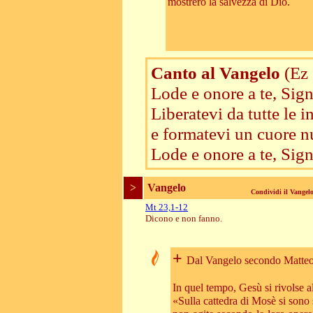
mostrerò la salvezza di Dio.
Canto al Vangelo
(Ez
Lode e onore a te, Sig
Liberatevi da tutte le 
e formatevi un cuore n
Lode e onore a te, Sig
>
Vangelo
Condividi il Vange
Mt 23,1-12
Dicono e non fanno.
+
Dal Vangelo secondo Matte
In quel tempo, Gesù si rivolse al
«Sulla cattedra di Mosè si sono s