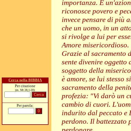
importanza. È un'azione
riconosce povero e pec
invece pensare di più a
che un uomo, in un atto
si rivolge a lui per ess
Amore misericordioso.
Grazie al sacramento de
sente divenire oggetto 
soggetto della miserico
è amore, se lui stesso s
Cerca nella BIBBIA
sacramento della penite
Per citazione
(es. Mt 28,1-20):
profezia: "Vi darò un 
cambio di cuori. L'uom
Per parola:
indurito dal peccato e 
perdono. Il battezzato 
perdonare.