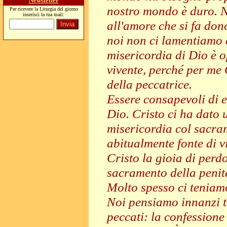
Newsletter
nostro mondo è duro. N
Per ricevere la Liturgia del giorno
inserisci la tua mail:
all'amore che si fa dono
noi non ci lamentiamo 
misericordia di Dio è o
vivente, perché per me 
della peccatrice.
Essere consapevoli di e
Dio. Cristo ci ha dato 
misericordia col sacra
abitualmente fonte di 
Cristo la gioia di perdo
sacramento della penite
Molto spesso ci teniam
Noi pensiamo innanzi tu
peccati: la confessione