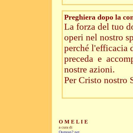
Preghiera dopo la c
La forza del tuo d
operi nel nostro sp
perché l'efficacia
preceda e accomp
nostre azioni.
Per Cristo nostro 
O M E L I E
a cura di
Qumran2.net