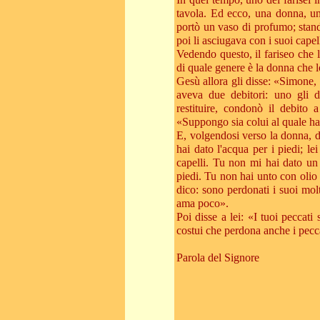
In quel tempo, uno dei farisei i
tavola. Ed ecco, una donna, una
portò un vaso di profumo; stando
poi li asciugava con i suoi capel
Vedendo questo, il fariseo che l
di quale genere è la donna che l
Gesù allora gli disse: «Simone, 
aveva due debitori: uno gli d
restituire, condonò il debito
«Suppongo sia colui al quale ha
E, volgendosi verso la donna, 
hai dato l'acqua per i piedi; le
capelli. Tu non mi hai dato un
piedi. Tu non hai unto con olio 
dico: sono perdonati i suoi mol
ama poco».
Poi disse a lei: «I tuoi peccat
costui che perdona anche i pecca
Parola del Signore