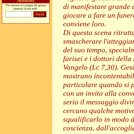
Newsletter
di manifestare grande a
Per ricevere la Liturgia del giorno
inserisci la tua mail:
giocare a fare un fun
conviene loro.
Di questa scena ritratt
smascherare l'atteggiam
del suo tempo, specialm
farisei e i dottori del
Vangelo (Lc 7,30). Ges
mostrano incontentabil
particolare quando si 
con un invito alla conv
serio il messaggio div
cercano qualche motivo 
squalificarlo in modo 
coscienza, dall'accogli