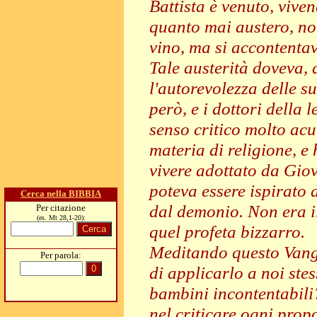
Battista è venuto, vive
quanto mai austero, n
vino, ma si accontentav
Tale austerità doveva, 
l'autorevolezza delle su
però, e i dottori della 
senso critico molto acut
materia di religione, e
vivere adottato da Gio
poteva essere ispirato
Cerca nella BIBBIA
dal demonio. Non era il
Per citazione
(es. Mt 28,1-20):
quel profeta bizzarro.
Meditando questo Vang
Per parola:
di applicarlo a noi ste
bambini incontentabili
nel criticare ogni pro