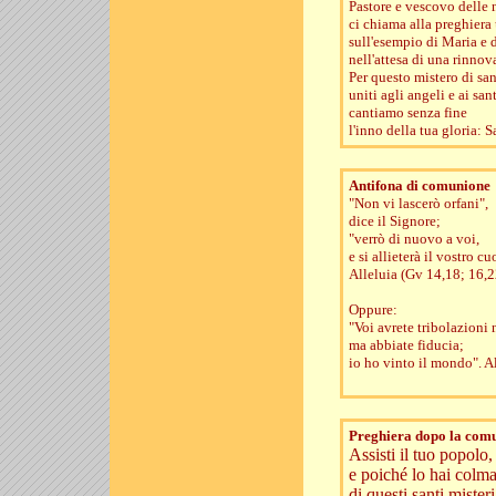
Pastore e vescovo delle 
ci chiama alla preghiera
sull'esempio di Maria e 
nell'attesa di una rinnov
Per questo mistero di san
uniti agli angeli e ai sant
cantiamo senza fine
l'inno della tua gloria: S
Antifona di comunione
"Non vi lascerò orfani",
dice il Signore;
"verrò di nuovo a voi,
e si allieterà il vostro cu
Alleluia (Gv 14,18; 16,2
Oppure:
"Voi avrete tribolazioni
ma abbiate fiducia;
io ho vinto il mondo". A
Preghiera dopo la com
Assisti il tuo popolo
e poiché lo hai colma
di questi santi misteri