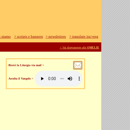
i siamo
> scripts e banners
> newsletters
> translate ita>eng
> Vai direttamente alle
OMELIE
Ricevi la Liturgia via mail >
Ascolta il Vangelo >