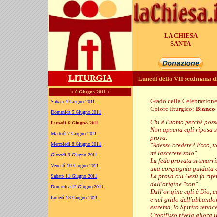
LA CHIESA
GENERA
LITURGIA
Lunedì della VII settimana d
> 6 Giugno 2011 <
Grado della Celebrazion
Sabato 4 Giugno 2011
Colore liturgico:
Bianco
Domenica 5 Giugno 2011
EP071 ;
Chi è l'uomo perché possa
Lunedì 6 Giugno 2011
Non appena egli riposa su
Martedì 7 Giugno 2011
prova.
Mercoledì 8 Giugno 2011
"Adesso credete? Ecco, ve
mi lascerete solo".
Giovedì 9 Giugno 2011
La fede provata si smarri
Venerdì 10 Giugno 2011
una compagnia guidata e 
La prova cui Gesù fa rifer
Sabato 11 Giugno 2011
dall'origine "con".
Domenica 12 Giugno 2011
Dall'origine egli è Dio, e
Lunedì 13 Giugno 2011
e nel grido dell'abbandon
estrema, lo Spirito tenac
Crocifisso rivela allora i