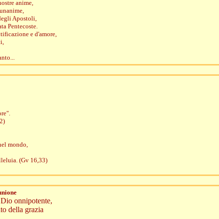
nostre anime,
 unanime,
degli Apostoli,
ata Pentecoste.
tificazione e d'amore,
i,
anto...
ore".
2)
 nel mondo,
lleluia. (Gv 16,33)
unione
, Dio onnipotente,
to della grazia
,