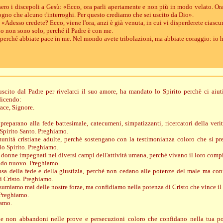
sero i discepoli a Gesù: «Ecco, ora parli apertamente e non più in modo velato. Or
ogno che alcuno t'interroghi. Per questo crediamo che sei uscito da Dio».
«Adesso credete? Ecco, viene l'ora, anzi è già venuta, in cui vi disperderete ciasc
io non sono solo, perché il Padre è con me.
 perché abbiate pace in me. Nel mondo avete tribolazioni, ma abbiate coraggio: io 
scito dal Padre per rivelarci il suo amore, ha mandato lo Spirito perchè ci aiut
dicendo:
ace, Signore.
i preparano alla fede battesimale, catecumeni, simpatizzanti, ricercatori della veri
 Spirito Santo. Preghiamo.
munità cristiane adulte, perchè sostengano con la testimonianza coloro che si pr
lo Spirito. Preghiamo.
 le donne impegnati nei diversi campi dell'attività umana, perchè vivano il loro comp
ndo nuovo. Preghiamo.
ausa della fede e della giustizia, perchè non cedano alle potenze del male ma co
di Cristo. Preghiamo.
esumiamo mai delle nostre forze, ma confidiamo nella potenza di Cristo che vince 
. Preghiamo.
iamo.
he non abbandoni nelle prove e persecuzioni coloro che confidano nella tua po