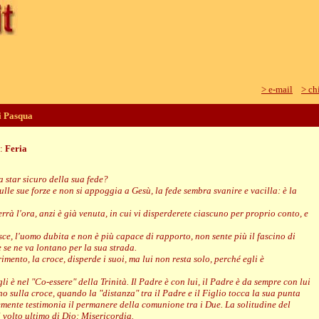
> e-mail
> ch
i Pasqua
e:
Feria
 star sicuro della sua fede?
lle sue forze e non si appoggia a Gesù, la fede sembra svanire e vacilla: è la
rrà l'ora, anzi è già venuta, in cui vi disperderete ciascuno per proprio conto, e
sce, l'uomo dubita e non è più capace di rapporto, non sente più il fascino di
se ne va lontano per la sua strada.
imento, la croce, disperde i suoi, ma lui non resta solo, perché egli è
gli è nel "Co-essere" della Trinità. Il Padre è con lui, il Padre è da sempre con lui
o sulla croce, quando la "distanza" tra il Padre e il Figlio tocca la sua punta
emente testimonia il permanere della comunione tra i Due. La solitudine del
l volto ultimo di Dio: Misericordia.