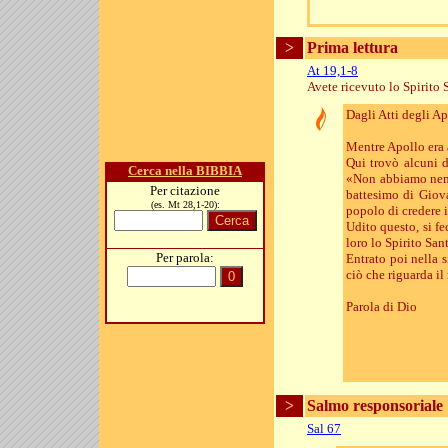
>
Prima lettura
At 19,1-8
Avete ricevuto lo Spirito 
Dagli Atti degli Ap
Mentre Apollo era a
Qui trovò alcuni d
Cerca nella BIBBIA
«Non abbiamo nemme
Per citazione
battesimo di Giova
(es. Mt 28,1-20):
popolo di credere 
Udito questo, si f
loro lo Spirito San
Per parola:
Entrato poi nella s
ciò che riguarda il
Parola di Dio
>
Salmo responsoriale
Sal 67