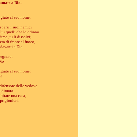
antate a Dio.
ggiate al suo nome.
spersi i suoi nemici
lui quelli che lo odiano.
umo, tu li dissolvi;
era di fronte al fuoco,
 davanti a Dio.
llegrano,
Dio
ggiate al suo nome:
me.
 difensore delle vedove
a dimora.
abitare una casa,
 prigionieri.