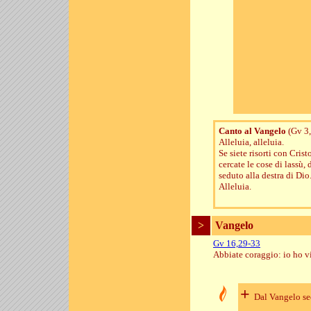
Canto al Vangelo
(Gv 3,
Alleluia, alleluia.
Se siete risorti con Crist
cercate le cose di lassù, 
seduto alla destra di Dio
Alleluia.
>
Vangelo
Gv 16,29-33
Abbiate coraggio: io ho v
+
Dal Vangelo s