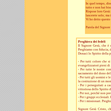
In quel tempo, dis
tutto e non hai bis
Rispose loro Gesù: 
lascerete solo; ma 
Vi ho detto questo
Parola del Signore
Preghiera dei fedeli
Il Signore Gesù, che è u
Preghiamo con fiducia, 
Donaci lo Spirito della p
- Per tutti coloro che s
evangelizzatori pieni di
- Per tutte le nostre co
sacramento del dono del
- Per tutti gli uomini e
la costruzione di un mo
- Per i perseguitati a c
vittoriosa dello Spirito 
- Per noi, perchè non pr
- Per i gruppi ecclesiali
- Per i missionari. Pregh
Signore Gesù Cristo, c