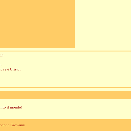
1)
o,
dove è Cristo,
.
into il mondo!
econdo Giovanni