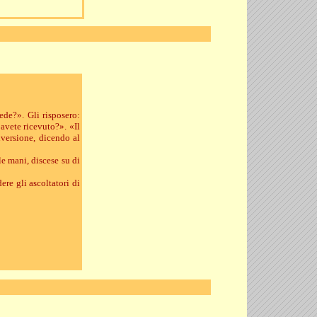
ede?». Gli risposero:
avete ricevuto?». «Il
versione, dicendo al
e mani, discese su di
ere gli ascoltatori di