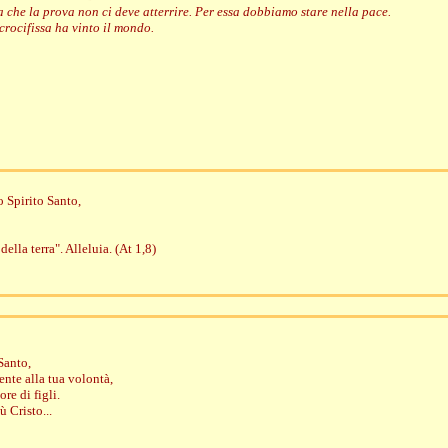
 che la prova non ci deve atterrire. Per essa dobbiamo stare nella pace.
 crocifissa ha vinto il mondo.
o Spirito Santo,
della terra". Alleluia. (At 1,8)
Santo,
nte alla tua volontà,
re di figli.
ù Cristo...