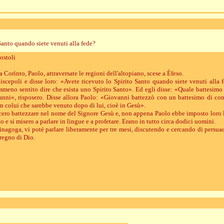
Santo quando siete venuti alla fede?
ostoli
 Corìnto, Paolo, attraversate le regioni dell'altopiano, scese a Èfeso.
iscepoli e disse loro: «Avete ricevuto lo Spirito Santo quando siete venuti alla f
no sentito dire che esista uno Spirito Santo». Ed egli disse: «Quale battesimo 
nni», risposero. Disse allora Paolo: «Giovanni battezzò con un battesimo di con
in colui che sarebbe venuto dopo di lui, cioè in Gesù».
ecero battezzare nel nome del Signore Gesù e, non appena Paolo ebbe imposto loro l
to e si misero a parlare in lingue e a profetare. Erano in tutto circa dodici uomini.
inagoga, vi poté parlare liberamente per tre mesi, discutendo e cercando di persuad
 regno di Dio.