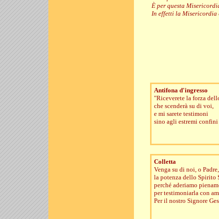
È per questa Misericordia
In effetti la Misericordia
Antifona d'ingresso
"Riceverete la forza dell
che scenderà su di voi,
e mi sarete testimoni
sino agli estremi confini 
Colletta
Venga su di noi, o Padre,
la potenza dello Spirito 
perché aderiamo piename
per testimoniarla con amo
Per il nostro Signore Ges