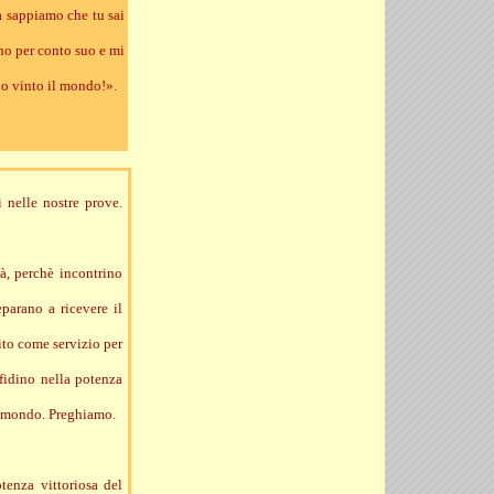
a sappiamo che tu sai
uno per conto suo e mi
ho vinto il mondo!».
i nelle nostre prove.
tà, perchè incontrino
eparano a ricevere il
ito come servizio per
nfidino nella potenza
il mondo. Preghiamo.
tenza vittoriosa del