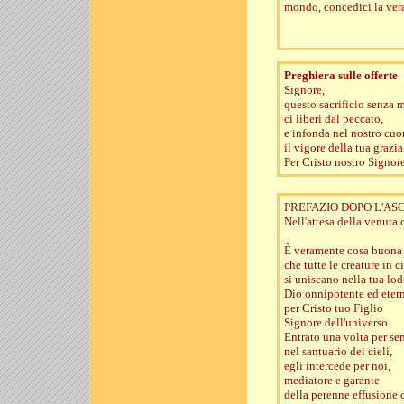
mondo, concedici la vera 
Preghiera sulle offerte
Signore,
questo sacrificio senza 
ci liberi dal peccato,
e infonda nel nostro cuo
il vigore della tua grazia
Per Cristo nostro Signore
PREFAZIO DOPO L'AS
Nell'attesa della venuta 
È veramente cosa buona 
che tutte le creature in ci
si uniscano nella tua lod
Dio onnipotente ed eter
per Cristo tuo Figlio
Signore dell'universo.
Entrato una volta per se
nel santuario dei cieli,
egli intercede per noi,
mediatore e garante
della perenne effusione d