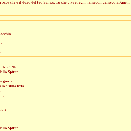
pace che è il dono del tuo Spirito. Tu che vivi e regni nei secoli dei secoli. Amen.
macchia
re
.
.
CENSIONE
dello Spirito.
e giusta,
elo e sulla terra
e,
no,
mpre
ello Spirito.