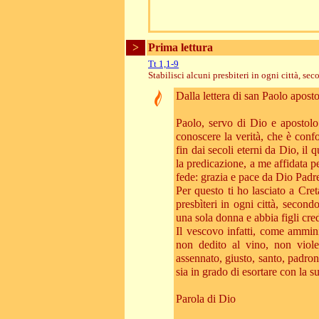
>
Prima lettura
Tt 1,1-9
Stabilisci alcuni presbiteri in ogni città, sec
Dalla lettera di san Paolo aposto
Paolo, servo di Dio e apostolo
conoscere la verità, che è confo
fin dai secoli eterni da Dio, il
la predicazione, a me affidata p
fede: grazia e pace da Dio Padre
Per questo ti ho lasciato a Cret
presbìteri in ogni città, second
una sola donna e abbia figli cred
Il vescovo infatti, come ammini
non dedito al vino, non viole
assennato, giusto, santo, padrone
sia in grado di esortare con la s
Parola di Dio