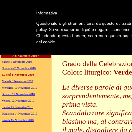
Informativa
LA CHIESA
Questo sito o gli strumenti terzi da questo utilizzati
GENERA
policy. Se vuoi saperne di più o negare il consenso a
Chiudendo questo banner, scorrendo questa pagina,
dei cookie.
LITURGIA
Lunedì della XXXII settimana del Tempo Ordi
> 8 Novembre 2010 <
Grado della Celebrazi
Sabato 6 Novembre 2010
Domenica 7 Novembre 2010
Colore liturgico:
Verde
Lunedì 8 Novembre 2010
PO321 ;
Martedì 9 Novembre 2010
Le diverse parole di q
Mercoledì 10 Novembre 2010
sorprendentemente, me
Giovedì 11 Novembre 2010
Venerdì 12 Novembre 2010
prima vista.
Sabato 13 Novembre 2010
Scandalizzare significa 
Domenica 14 Novembre 2010
biasimo ma, al contrari
Lunedì 15 Novembre 2010
il male, distogliere da 