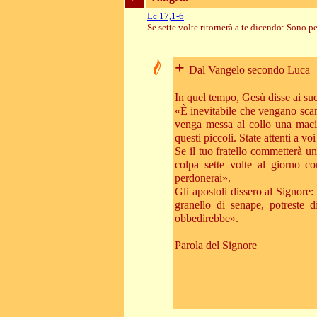
Lc 17,1-6
Se sette volte ritornerà a te dicendo: Sono pe
+
Dal Vangelo secondo Luca
In quel tempo, Gesù disse ai suo
«È inevitabile che vengano scan
venga messa al collo una macin
questi piccoli. State attenti a voi
Se il tuo fratello commetterà u
colpa sette volte al giorno co
perdonerai».
Gli apostoli dissero al Signore:
granello di senape, potreste d
obbedirebbe».
Parola del Signore