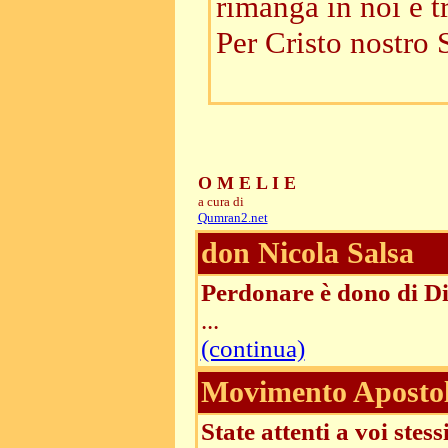
rimanga in noi e tr
Per Cristo nostro 
O M E L I E
a cura di
Qumran2.net
don Nicola Salsa
Perdonare è dono di D
...
(continua)
Movimento Apostoli
State attenti a voi stessi