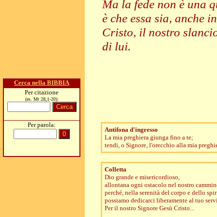
Ma la fede non è una qu
è che essa sia, anche i
Cristo, il nostro slancio
di lui.
Cerca nella BIBBIA
Per citazione
(es. Mt 28,1-20):
Per parola:
Antifona d'ingresso
La mia preghiera giunga fino a te;
tendi, o Signore, l'orecchio alla mia preghie
Colletta
Dio grande e misericordioso,
allontana ogni ostacolo nel nostro cammino
perché, nella serenità del corpo e dello spir
possiamo dedicarci liberamente al tuo serv
Per il nostro Signore Gesù Cristo...