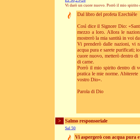
Ez 36,23-28
Vi darò un cuore nuovo. Porrò il mio spirito 
Dal libro del profeta Ezechièle
Così dice il Signore Dio: «Sant
mezzo a loro. Allora le nazion
mostrerò la mia santità in voi da
Vi prenderò dalle nazioni, vi 
acqua pura e sarete purificati; io
cuore nuovo, metterò dentro di v
di carne.
Porrò il mio spirito dentro di 
pratica le mie norme. Abiterete n
vostro Dio».
Parola di Dio
>
Salmo responsoriale
Sal 50
Vi aspergerò con acqua pura e s