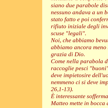
siano due parabole dist
nessuno andava a un ba
stato fatto e poi confer
rifiuto iniziale degli i
scuse "legali".
Noi, che abbiamo bevut
abbiamo ancora meno scu
grazia di Dio.
Come nella parabola de
raccoglie pesci "buoni" 
deve impietosire dell'u
nemmeno ci si deve impi
26,1-13).
È interessante sofferma
Matteo mette in bocca 