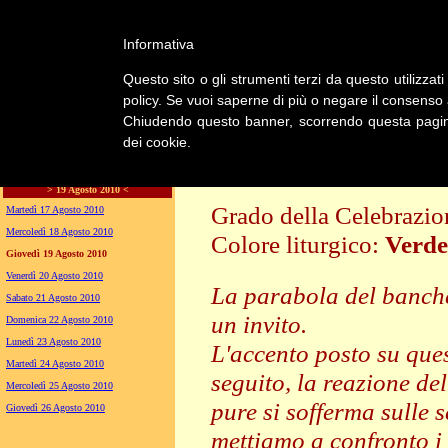
Informativa
LA CHIESA
Questo sito o gli strumenti terzi da questo utilizzati
GENERA
policy. Se vuoi saperne di più o negare il consenso a
Chiudendo questo banner, scorrendo questa pagina,
dei cookie.
LITURGIA
Giovedì della XX settimana del Tempo Ordina
> 19 Agosto 2010 <
Grado della Celebrazi
Martedì 17 Agosto 2010
Mercoledì 18 Agosto 2010
Colore liturgico:
Verde
Giovedì 19 Agosto 2010
PO204 ;
Venerdì 20 Agosto 2010
La parabola del banch
Sabato 21 Agosto 2010
un invito.
Domenica 22 Agosto 2010
Lunedì 23 Agosto 2010
L'accento posto su ques
Martedì 24 Agosto 2010
seguito, la reazione de
Mercoledì 25 Agosto 2010
pure si sofferma sulle s
Giovedì 26 Agosto 2010
mettiamo a confronto i