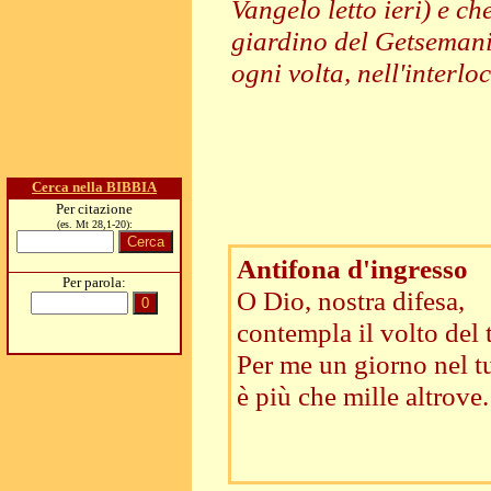
Vangelo letto ieri) e ch
giardino del Getsemani
ogni volta, nell'interlo
Cerca nella BIBBIA
Per citazione
(es. Mt 28,1-20):
Antifona d'ingresso
Per parola:
O Dio, nostra difesa,
contempla il volto del 
Per me un giorno nel t
è più che mille altrove