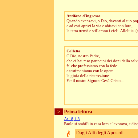
Antifona d'ingresso
Quando avanzavi, o Dio, davanti al tuo po
e ad essi aprivi la via e abitavi con loro,
la terra tremò e stillarono i cieli. Alleluia. 
Colletta
O Dio, nostro Padre,
che ci hai reso partecipi dei doni della sal
fa' che professiamo con la fede
e testimoniamo con le opere
la gioia della risurrezione.
Per il nostro Signore Gesù Cristo...
>
Prima lettura
At 18,1-8
Paolo si stabilì in casa loro e lavorava, e di
Dagli Atti degli Apostoli