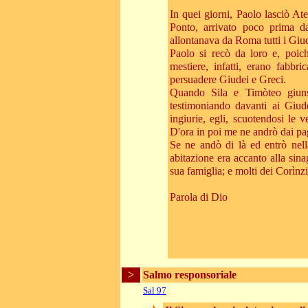
In quei giorni, Paolo lasciò A
Ponto, arrivato poco prima dal
allontanava da Roma tutti i Giu
Paolo si recò da loro e, poich
mestiere, infatti, erano fabbr
persuadere Giudei e Greci.
Quando Sila e Timòteo giunse
testimoniando davanti ai Giud
ingiurie, egli, scuotendosi le 
D'ora in poi me ne andrò dai pa
Se ne andò di là ed entrò nell
abitazione era accanto alla sina
sua famiglia; e molti dei Corìnz
Parola di Dio
>
Salmo responsoriale
Sal 97