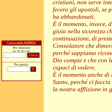
cristiani, non serve in
fecero gli apostoli, se 
ha abbandonati.
È il momento, invece, di
gioia nella sicurezza ch
continuazione, di pres
Cerca nella BIBBIA
Consolatore che dimora 
Per citazione
perché sappiamo ricono
(es. Mt 28,1-20):
Dio compie e che con l
Per parola:
capaci di vedere.
È il momento anche di i
Santo, perché ci faccia
la nostra afflizione in g