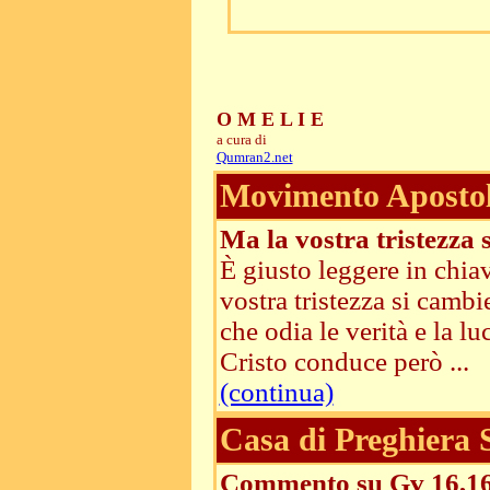
O M E L I E
a cura di
Qumran2.net
Movimento Apostoli
Ma la vostra tristezza 
È giusto leggere in chia
vostra tristezza si camb
che odia le verità e la l
Cristo conduce però ...
(continua)
Casa di Preghiera
Commento su Gv 16,1