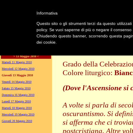
Informativa
LA CHIESA
Questo sito o gli strumenti terzi da questo utilizzati
GENERA
policy. Se vuoi saperne di più o negare il consenso a
Chiudendo questo banner, scorrendo questa pagina,
dei cookie.
LITURGIA
Giovedì della VI settimana di Pasqua
> 13 Maggio 2010 <
Grado della Celebrazi
Martedì 11 Maggio 2010
Mercoledì 12 Maggio 2010
Colore liturgico:
Bianc
Giovedì 13 Maggio 2010
EP064 ;
Venerdì 14 Maggio 2010
(Dove l'Ascensione si 
Sabato 15 Maggio 2010
Domenica 16 Maggio 2010
Lunedì 17 Maggio 2010
A volte si parla di secol
Martedì 18 Maggio 2010
oscurantismo. Si definis
Mercoledì 19 Maggio 2010
si afferma che ci trovi
Giovedì 20 Maggio 2010
postcristiana. Altre vol