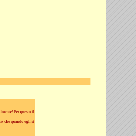
almente! Per questo il
erò che quando egli si