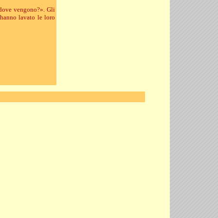
a dove vengono?». Gli
 hanno lavato le loro