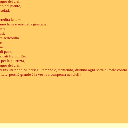
regno dei cieli.
no nel pianto,
solati.
redità la terra.
nno fame e sete della giustizia,
ati.
osi,
misericordia.
e,
io.
 di pace,
mati figli di Dio.
 per la giustizia,
regno dei cieli.
i insulteranno, vi perseguiteranno e, mentendo, diranno ogni sorta di male contro 
ltate, perché grande è la vostra ricompensa nei cieli».