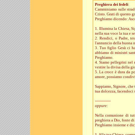
Preghiera dei fedeli
Camminiamo sulle strade 
Cristo. Grati di questo 
Preghiamo dicendo: Asco
1. Illumina la Chiesa, S
nella sua voce la tua e s
2. Rendici, o Padre, te
l'annuncio della buona n
3. Tuo figlio Gesù ci h
abbiamo di ministri sant
Preghiamo.
4. Siamo pellegrini nel 
vestire la divisa della 
5. La croce è dura da po
amore, possiamo condivid
Sappiamo, Signore, che t
tua dolcezza, facendoci 
-------------
oppure:
Nella comunione di tutt
preghiera a Dio, fonte di
Preghiamo insieme e dici
1. Alla tua Chiesa, comu