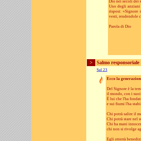
Dio nei secoli dei 
Uno degli anziani 
risposi: «Signore 
vesti, rendendole 
Parola di Dio
>
Salmo responsoriale
Sal 23
Ecco la generazione
Del Signore è la ter
il mondo, con i suoi
È lui che l'ha fonda
e sui fiumi l'ha stabi
Chi potrà salire il 
Chi potrà stare nel 
Chi ha mani innocen
chi non si rivolge ag
Egli otterrà benediz