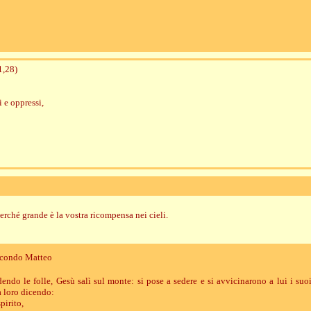
1,28)
i e oppressi,
perché grande è la vostra ricompensa nei cieli.
econdo Matteo
endo le folle, Gesù salì sul monte: si pose a sedere e si avvicinarono a lui i suoi
a loro dicendo:
pirito,