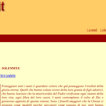
> e-mail
> ch
e:
SOLENNITA'
TI I SANTI
Festeggiare tutti i santi è guardare coloro che già posseggono l'eredità della
gloria eterna. Quelli che hanno voluto vivere della loro grazia di figli adottivi,
che hanno lasciato che la misericordia del Padre vivificasse ogni istante della
loro vita, ogni fibra del loro cuore. I santi contemplano il volto di Dio e
gioiscono appieno di questa visione. Sono i fratelli maggiori che la Chiesa ci
propone come modelli perché, peccatori come ognuno di noi, tutti hanno