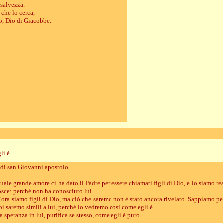
 salvezza.
che lo cerca,
to, Dio di Giacobbe.
li è.
a di san Giovanni apostolo
uale grande amore ci ha dato il Padre per essere chiamati figli di Dio, e lo siamo re
ce: perché non ha conosciuto lui.
d'ora siamo figli di Dio, ma ciò che saremo non è stato ancora rivelato. Sappiamo p
oi saremo simili a lui, perché lo vedremo così come egli è.
speranza in lui, purifica se stesso, come egli è puro.