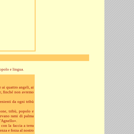
opolo e lingua.
 ai quattro angeli, ai
nte, finché non avremo
enienti da ogni tribù
one, tribù, popolo e
enevano rami di palma
l'Agnello».
 con la faccia a terra
nza e forza al nostro