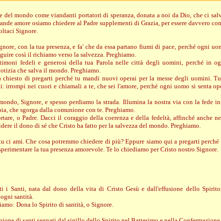
del mondo come viandanti portatori di speranza, donata a noi da Dio, che ci salva
grande amore osiamo chiedere al Padre supplementi di Grazia, per essere davvero com
ltaci Signore.
ignore, con la tua presenza, e fa' che da essa partano fiumi di pace, perché ogni u
eguire così il richiamo verso la salvezza. Preghiamo.
stimoni fedeli e generosi della tua Parola nelle città degli uomini, perché in o
otizia che salva il mondo. Preghiamo.
a chiesto di pregarti perché tu mandi nuovi operai per la messe degli uomini. T
i: irrompi nei cuori e chiamali a te, che sei l'amore, perché ogni uomo si senta o
mondo, Signore, e spesso perdiamo la strada. Illumina la nostra via con la fede i
gioia, che sgorga dalla comunione con te. Preghiamo.
rtare, o Padre. Dacci il coraggio della coerenza e della fedeltà, affinché anche ne
ere il dono di sé che Cristo ha fatto per la salvezza del mondo. Preghiamo.
u ci ami. Che cosa potremmo chiedere di più? Eppure siamo qui a pregarti perché 
sperimentare la tua presenza amorevole. Te lo chiediamo per Cristo nostro Signore.
i i Santi, nata dal dono della vita di Cristo Gesù e dall'effusione dello Spirito
 ogni santità.
amo: Dona lo Spirito di santità, o Signore.
nione di santi segnati dal sigillo dello Spirito nel Battesimo e nella Confermazion