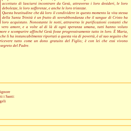
accettato di lasciarsi incontrare da Gesù, attraverso i loro desideri, le loro
debolezze, le loro sofferenze, e anche le loro tristezze.
Questa beatitudine che dà loro il condividere in questo momento la vita stessa
della Santa Trinità è un frutto di sovrabbondanza che il sangue di Cristo ha
loro acquistato. Nonostante le notti, attraverso le purificazioni costanti che
e vero amore, e a volte al di là di ogni speranza umana, tutti hanno voluto
amore e scomparire affinché Gesù fosse progressivamente tutto in loro. È Maria,
, che li ha instancabilmente riportati a questa via di povertà, è al suo seguito che
icevere tutto come un dono gratuito del Figlio; è con lei che essi vivono
 segreto del Padre.
Signore
ti i Santi:
geli
.