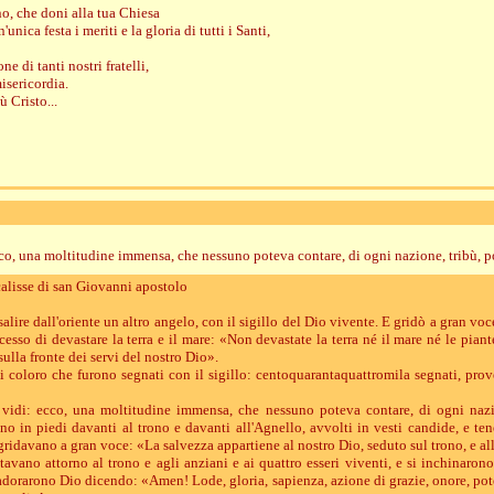
o, che doni alla tua Chiesa
'unica festa i meriti e la gloria di tutti i Santi,
e di tanti nostri fratelli,
isericordia.
ù Cristo...
co, una moltitudine immensa, che nessuno poteva contare, di ogni nazione, tribù, p
calisse di san Giovanni apostolo
salire dall'oriente un altro angelo, con il sigillo del Dio vivente. E gridò a gran voce
cesso di devastare la terra e il mare: «Non devastate la terra né il mare né le pia
sulla fronte dei servi del nostro Dio».
i coloro che furono segnati con il sigillo: centoquarantaquattromila segnati, prov
vidi: ecco, una moltitudine immensa, che nessuno poteva contare, di ogni nazi
ano in piedi davanti al trono e davanti all'Agnello, avvolti in vesti candide, e t
gridavano a gran voce: «La salvezza appartiene al nostro Dio, seduto sul trono, e al
stavano attorno al trono e agli anziani e ai quattro esseri viventi, e si inchinarono
 adorarono Dio dicendo: «Amen! Lode, gloria, sapienza, azione di grazie, onore, pote