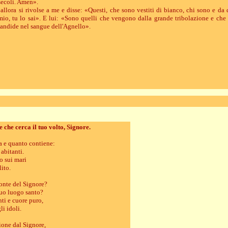
secoli. Amen».
allora si rivolse a me e disse: «Questi, che sono vestiti di bianco, chi sono e d
mio, tu lo sai». E lui: «Sono quelli che vengono dalla grande tribolazione e che
candide nel sangue dell'Agnello».
 che cerca il tuo volto, Signore.
ra e quanto contiene:
 abitanti.
to sui mari
lito.
monte del Signore?
suo luogo santo?
ti e cuore puro,
li idoli.
ione dal Signore,