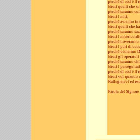
perché di essi è il 
Beati quelli che so
perché saranno con
Beati i miti,
perché avranno in e
Beati quelli che ha
perché saranno sazi
Beati i misericordi
perché troveranno 
Beati i puri di cuor
perché vedranno D
Beati gli operatori
perché saranno chia
Beati i perseguitati
perché di essi è il 
Beati voi quando v
Rallegratevi ed esu
Parola del Signore