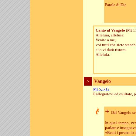
Parola di Dio
Canto al Vangelo
(Mt 1
Alleluia, alleluia.
Venite a me,
voi tutti che siete stanch
e io vi darò ristoro.
Alleluia.
>
Vangelo
Mt 5,1-12
Rallegratevi ed esultate, 
+
Dal Vangelo s
In quel tempo, ved
parlare e insegnav
«Beati i poveri in s