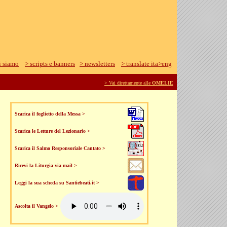
i siamo
> scripts e banners
> newsletters
> translate ita>eng
> Vai direttamente alle
OMELIE
Scarica il foglietto della Messa >
Scarica le Letture del Lezionario >
Scarica il Salmo Responsoriale Cantato >
Ricevi la Liturgia via mail >
Leggi la sua scheda su Santiebeati.it >
Ascolta il Vangelo >