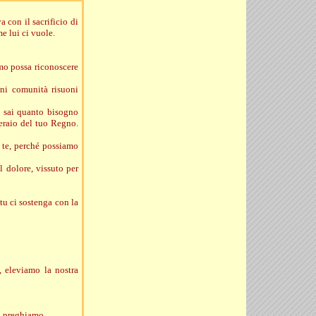
 con il sacrificio di
e lui ci vuole.
omo possa riconoscere
gni comunità risuoni
u sai quanto bisogno
peraio del tuo Regno.
n te, perché possiamo
l dolore, vissuto per
tu ci sostenga con la
, eleviamo la nostra
e, preghiamo.