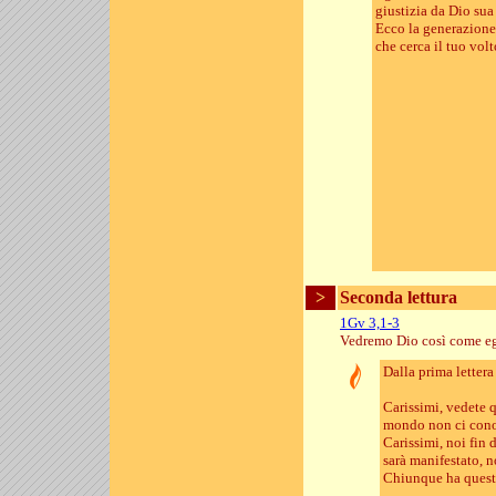
giustizia da Dio sua
Ecco la generazione 
che cerca il tuo vol
>
Seconda lettura
1Gv 3,1-3
Vedremo Dio così come eg
Dalla prima letter
Carissimi, vedete q
mondo non ci conos
Carissimi, noi fin 
sarà manifestato, n
Chiunque ha questa 