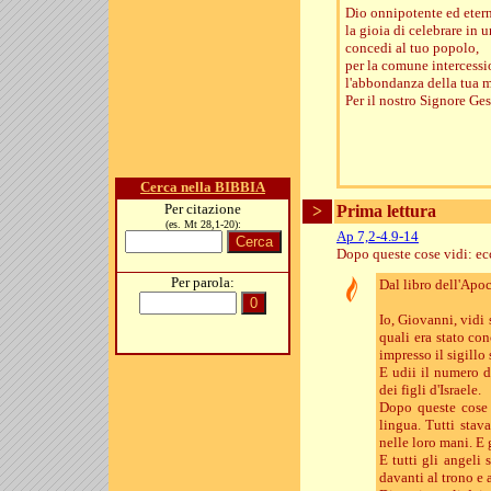
Dio onnipotente ed etern
la gioia di celebrare in un
concedi al tuo popolo,
per la comune intercession
l'abbondanza della tua m
Per il nostro Signore Ges
Cerca nella BIBBIA
Per citazione
>
Prima lettura
(es. Mt 28,1-20):
Ap 7,2-4.9-14
Dopo queste cose vidi: ec
Per parola:
Dal libro dell'Apo
Io, Giovanni, vidi 
quali era stato con
impresso il sigillo 
E udii il numero d
dei figli d'Israele.
Dopo queste cose 
lingua. Tutti stav
nelle loro mani. E 
E tutti gli angeli 
davanti al trono e