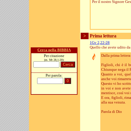
Per il nostro Signore Ges
>
Prima lettura
1Gv 2,22-28
Quello che avete udito da
Cerca nella BIBBIA
Dalla prima letter
Per citazione
(es. Mt 28,1-20):
Figlioli, chi è il
Chiunque nega il F
Quanto a voi, quel
Per parola:
anche voi rimarrete
Questo vi ho scritt
in voi e non avete
mentisce, così voi 
E ora, figlioli, r
alla sua venuta.
Parola di Dio