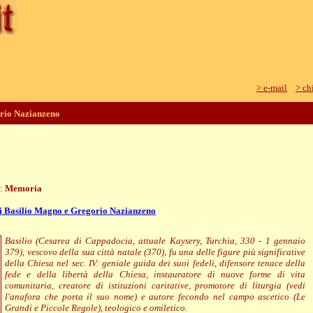
> e-mail
> ch
orio Nazianzeno
e:
Memoria
i Basilio Magno e Gregorio Nazianzeno
Basilio (Cesarea di Cappadocia, attuale Kaysery, Turchia, 330 - 1 gennaio
379), vescovo della sua città natale (370), fu una delle figure più significative
della Chiesa nel sec. IV: geniale guida dei suoi fedeli, difensore tenace della
fede e della libertà della Chiesa, instauratore di nuove forme di vita
comunitaria, creatore di istituzioni caritative, promotore di liturgia (vedi
l'anafora che porta il suo nome) e autore fecondo nel campo ascetico (Le
Grandi e Piccole Regole), teologico e omiletico.