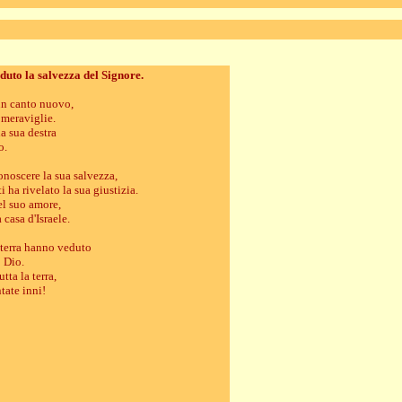
eduto la salvezza del Signore.
un canto nuovo,
meraviglie.
la sua destra
o.
conoscere la sua salvezza,
i ha rivelato la sua giustizia.
del suo amore,
 casa d'Israele.
a terra hanno veduto
o Dio.
tta la terra,
ntate inni!