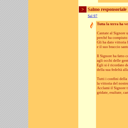
>
Salmo responsoriale
Sal 97
Tutta la terra ha v
Cantate al Signore 
perché ha compiuto 
Gli ha dato vittoria 
e il suo braccio sant
Il Signore ha fatto 
agli occhi delle gent
Egli si è ricordato 
della sua fedeltà alla
Tutti i confini dell
la vittoria del nostr
Acclami il Signore tu
gridate, esultate, ca