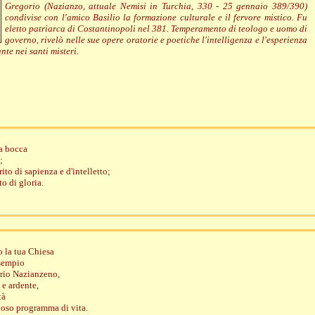
Gregorio (Nazianzo, attuale Nemisi in Turchia, 330 - 25 gennaio 389/390)
condivise con l'amico Basilio la formazione culturale e il fervore mistico. Fu
eletto patriarca di Costantinopoli nel 381. Temperamento di teologo e uomo di
governo, rivelò nelle sue opere oratorie e poetiche l'intelligenza e l'esperienza
nte nei santi misteri.
la bocca
;
ito di sapienza e d'intelletto;
to di gloria.
o la tua Chiesa
esempio
orio Nazianzeno,
 e ardente,
tà
ioso programma di vita.