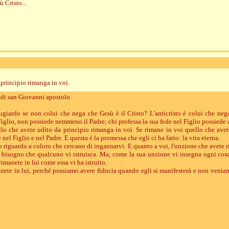
ù Cristo...
 principio rimanga in voi.
a di san Giovanni apostolo
 bugiardo se non colui che nega che Gesù è il Cristo? L'anticristo è colui che nega 
iglio, non possiede nemmeno il Padre; chi professa la sua fede nel Figlio possiede 
lo che avete udito da principio rimanga in voi. Se rimane in voi quello che avet
 nel Figlio e nel Padre. E questa è la promessa che egli ci ha fatto: la vita eterna.
o riguardo a coloro che cercano di ingannarvi. E quanto a voi, l'unzione che avete 
 bisogno che qualcuno vi istruisca. Ma, come la sua unzione vi insegna ogni cosa
rimanete in lui come essa vi ha istruito.
imanete in lui, perché possiamo avere fiducia quando egli si manifesterà e non venia