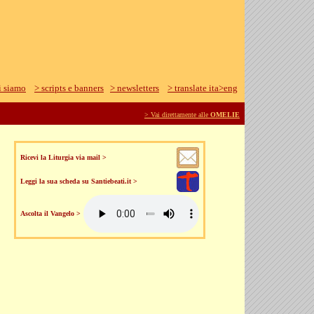
i siamo
> scripts e banners
> newsletters
> translate ita>eng
> Vai direttamente alle
OMELIE
Ricevi la Liturgia via mail >
Leggi la sua scheda su Santiebeati.it >
Ascolta il Vangelo >