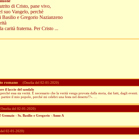
unione
utrito di Cristo, pane vivo,
del suo Vangelo, perchè
ti Basilio e Gregorio Nazianzeno
rità
a carità fraterna. Per Cristo ...
ito romano
(Omelia del 02-01-2020)
re il laccio del sandalo
erché essa sia verità. È necessario che la verità venga provata dalla storia, dai fatti, dagli eventi
a partire il mio popolo, perché mi celebri una festa nel deserto!?». ...
Omelia del 02-01-2020)
 Gennaio - Ss. Basilio e Gregorio - Anno A
del 02-01-2020)