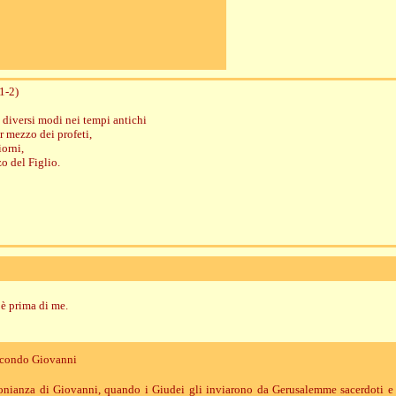
1-2)
n diversi modi nei tempi antichi
r mezzo dei profeti,
iorni,
o del Figlio.
è prima di me.
econdo Giovanni
onianza di Giovanni, quando i Giudei gli inviarono da Gerusalemme sacerdoti e l