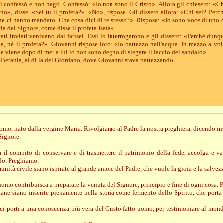
li confessò e non negò. Confessò: «Io non sono il Cristo». Allora gli chiesero: «Ch
no», disse. «Sei tu il profeta?». «No», rispose. Gli dissero allora: «Chi sei? Per
che ci hanno mandato. Che cosa dici di te stesso?». Rispose: «Io sono voce di uno c
via del Signore, come disse il profeta Isaìa».
ati inviati venivano dai farisei. Essi lo interrogarono e gli dissero: «Perché dunq
Elìa, né il profeta?». Giovanni rispose loro: «Io battezzo nell'acqua. In mezzo a vo
e viene dopo di me: a lui io non sono degno di slegare il laccio del sandalo».
Betània, al di là del Giordano, dove Giovanni stava battezzando.
omo, nato dalla vergine Maria. Rivolgiamo al Padre la nostra preghiera, dicendo i
Signore.
 il compito di conservare e di trasmettere il patrimonio della fede, accolga e va
ndo. Preghiamo:
unità civile siano ispirate al grande amore del Padre, che vuole la gioia e la salvezz
uomo contribuisca a preparare la venuta del Signore, principio e fine di ogni cosa.
iane siano inserite pienamente nella storia come fermento dello Spirito, che port
 ci porti a una conoscenza più vera del Cristo fatto uomo, per testimoniare al mond