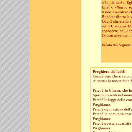
«Tu, chi sei?». Eg
Elìa?». «Non lo so
risposta a coloro 
Rendete diritta la 
Quelli che erano st
sei il Cristo, né 
conoscete, colui ch
Questo avvenne in 
Parola del Signore
Preghiera dei fedeli
Gesù è vero Dio e vero u
Aumenta la nostra fede, 
Perchè la Chiesa, che ha
Spirito presenti nel mo
Perchè le leggi della com
Preghiamo:
Perchè ogni azione dell'
Perchè le comunità crist
Preghiamo:
Perchè questa eucaristia
Preghiamo: