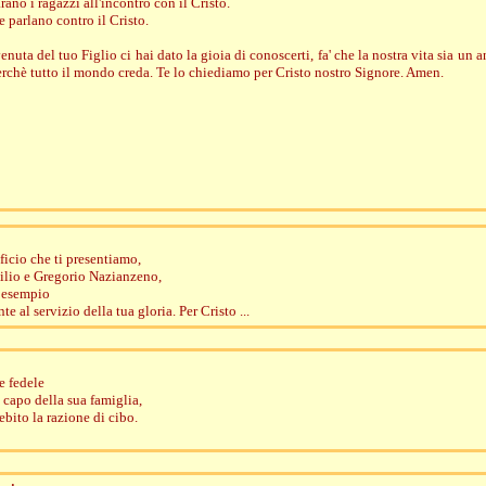
rano i ragazzi all'incontro con il Cristo.
 parlano contro il Cristo.
enuta del tuo Figlio ci hai dato la gioia di conoscerti, fa' che la nostra vita sia un
perchè tutto il mondo creda. Te lo chiediamo per Cristo nostro Signore. Amen.
ificio che ti presentiamo,
silio e Gregorio Nazianzeno,
o esempio
 al servizio della tua gloria. Per Cristo ...
e fedele
 capo della sua famiglia,
ebito la razione di cibo.