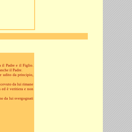
il Padre e il Figlio.
anche il Padre.
e udito da principio,
ricevuto da lui rimane
 ed è veritiera e non
mo da lui svergognati