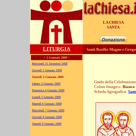
LA CHIESA
GENERA
LITURGIA
Santi Basilio Magno e Greg
> 2 Gennaio 2009 <
Mercoledì 31 Dicembre 2008
Giovedì 1 Gennaio 2009
Venerdì 2 Gennaio 2009
Grado della Celebrazion
Sabato 3 Gennaio 2009
Colore liturgico:
Bianco
Domenica 4 Gennaio 2009
Scheda Agiografica:
Sant
S0102 ; N0102
Lunedì 5 Gennaio 2009
Martedì 6 Gennaio 2009
Mercoledì 7 Gennaio 2009
Giovedì 8 Gennaio 2009
Venerdì 9 Gennaio 2009