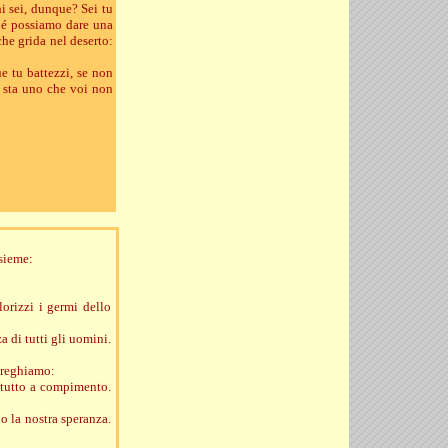
i sei, dunque? Sei tu
ché possiamo dare una
he grida nel deserto:
ue tu battezzi, se non
i sta uno che voi non
nsieme:
lorizzi i germi dello
a di tutti gli uomini.
 Preghiamo:
a tutto a compimento.
o la nostra speranza.