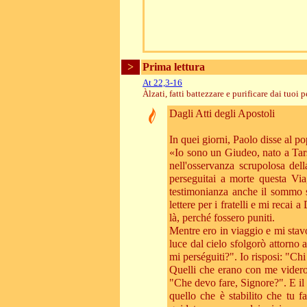
>
Prima lettura
At 22,3-16
Àlzati, fatti battezzare e purificare dai tuoi
Dagli Atti degli Apostoli
In quei giorni, Paolo disse al po
«Io sono un Giudeo, nato a Tars
nell'osservanza scrupolosa del
perseguitai a morte questa Vi
testimonianza anche il sommo s
lettere per i fratelli e mi reca
là, perché fossero puniti.
Mentre ero in viaggio e mi sta
luce dal cielo sfolgorò attorno 
mi perséguiti?". Io risposi: "Ch
Quelli che erano con me videro 
"Che devo fare, Signore?". E il 
quello che è stabilito che tu 