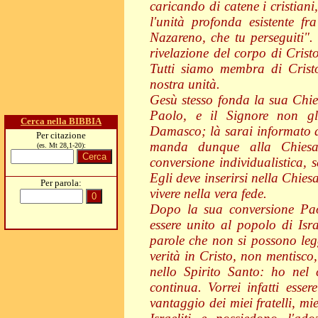
caricando di catene i cristian
l'unità profonda esistente fr
Nazareno, che tu perseguiti"
rivelazione del corpo di Cristo
Tutti siamo membra di Cristo
nostra unità.
Gesù stesso fonda la sua Chies
Paolo, e il Signore non gli
Cerca nella BIBBIA
Damasco; là sarai informato di
Per citazione
manda dunque alla Chiesa
(es. Mt 28,1-20):
conversione individualistica, 
Egli deve inserirsi nella Chies
Per parola:
vivere nella vera fede.
Dopo la sua conversione Paol
essere unito al popolo di Isr
parole che non si possono le
verità in Cristo, non mentisco
nello Spirito Santo: ho nel
continua. Vorrei infatti esse
vantaggio dei miei fratelli, m