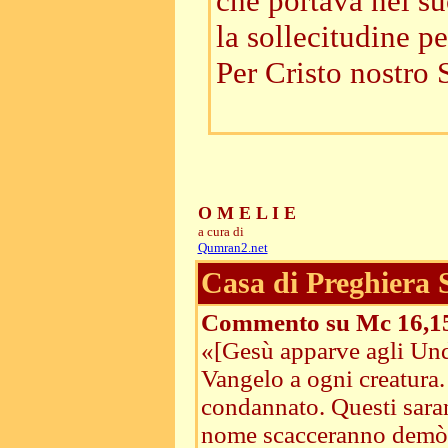
che portava nel s
la sollecitudine pe
Per Cristo nostro 
O M E L I E
a cura di
Qumran2.net
Casa di Preghiera
Commento su Mc 16,1
«[Gesù apparve agli Undi
Vangelo a ogni creatura. 
condannato. Questi sara
nome scacceranno demòni