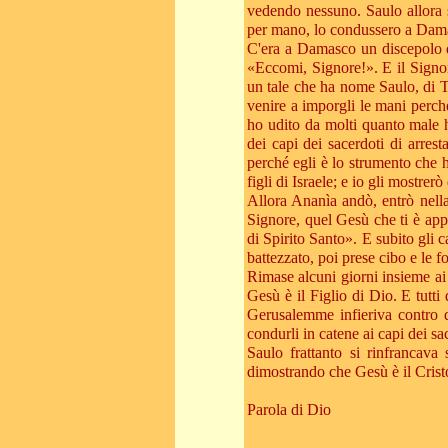
vedendo nessuno. Saulo allora s
per mano, lo condussero a Damas
C'era a Damasco un discepolo d
«Eccomi, Signore!». E il Signore
un tale che ha nome Saulo, di T
venire a imporgli le mani perch
ho udito da molti quanto male ha
dei capi dei sacerdoti di arrest
perché egli è lo strumento che h
figli di Israele; e io gli mostre
Allora Ananìa andò, entrò nella
Signore, quel Gesù che ti è appa
di Spirito Santo». E subito gli 
battezzato, poi prese cibo e le fo
Rimase alcuni giorni insieme a
Gesù è il Figlio di Dio. E tutt
Gerusalemme infieriva contro 
condurli in catene ai capi dei sa
Saulo frattanto si rinfrancava
dimostrando che Gesù è il Crist
Parola di Dio