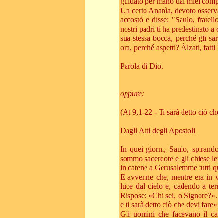
guidato per mano dai miei com
Un certo Ananìa, devoto osservan
accostò e disse: "Saulo, fratell
nostri padri ti ha predestinato a
sua stessa bocca, perché gli sar
ora, perché aspetti? Àlzati, fatt
Parola di Dio.
oppure:
(At 9,1-22 - Ti sarà detto ciò ch
Dagli Atti degli Apostoli
In quei giorni, Saulo, spirand
sommo sacerdote e gli chiese let
in catene a Gerusalemme tutti qu
E avvenne che, mentre era in v
luce dal cielo e, cadendo a te
Rispose: «Chi sei, o Signore?». 
e ti sarà detto ciò che devi fare»
Gli uomini che facevano il ca