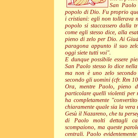
San Paolo 
popolo di Dio. Fu proprio ques
i cristiani: egli non tollerava
popolo si staccassero dalla tr
come egli stesso dice, alla es
pieno di zelo per Dio. Ai Giud
paragona appunto il suo zelo
oggi siete tutti voi".
E dunque possibile essere pi
San Paolo stesso lo dice nella
ma non è uno zelo secondo 
secondo gli uomini (cfr. Rm 10
Ora, mentre Paolo, pieno di
particolare quelli violenti pe
ha completamente "convertito"
chiaramente quale sia la vera 
Gesù il Nazareno, che tu perseg
di Paolo molti dettagli ca
scompaiono, ma queste parole
centrali. Paolo evidentemente