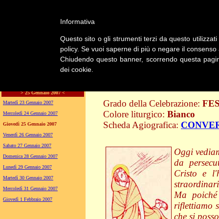
Informativa
LA CHIESA
Questo sito o gli strumenti terzi da questo utilizzati
GENERA
policy. Se vuoi saperne di più o negare il consenso a
Chiudendo questo banner, scorrendo questa pagina,
dei cookie.
LITURGIA
CONVERSIONE DI SAN PAOLO APOSTOLO
> 25 Gennaio 2007 <
Grado della Celebrazione:
FE
Martedì 23 Gennaio 2007
Colore liturgico:
Bianco
Mercoledì 24 Gennaio 2007
Scheda Agiografica:
CONVER
Giovedì 25 Gennaio 2007
S0125 ;
Venerdì 26 Gennaio 2007
Sabato 27 Gennaio 2007
Oggi vediam
Domenica 28 Gennaio 2007
da persecu
Lunedì 29 Gennaio 2007
Cristo e l
Martedì 30 Gennaio 2007
straordinar
Mercoledì 31 Gennaio 2007
Ma poiché 
Giovedì 1 Febbraio 2007
riflettiamo
che si posso