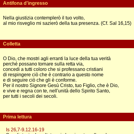
Antifona d'ingresso
Nella giustizia contemplerò il tuo volto,
al mio risveglio mi sazierò della tua presenza. (Cf. Sal 16,15)
Colletta
O Dio, che mostri agli erranti la luce della tua verità
perché possano tornare sulla retta via,
concedi a tutti coloro che si professano cristiani
di respingere ciò che è contrario a questo nome
e di seguire ciò che gli è conforme.
Per il nostro Signore Gesù Cristo, tuo Figlio, che è Dio,
e vive e regna con te, nell'unità dello Spirito Santo,
per tutti i secoli dei secoli.
Prima lettura
Is 26,7-9.12.16-19