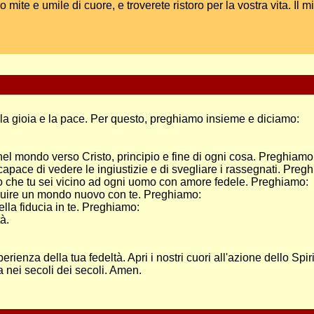
ite e umile di cuore, e troverete ristoro per la vostra vita. Il mi
rtà, la gioia e la pace. Per questo, preghiamo insieme e diciamo:
i nel mondo verso Cristo, principio e fine di ogni cosa. Preghiamo
 capace di vedere le ingiustizie e di svegliare i rassegnati. Preg
ndo che tu sei vicino ad ogni uomo con amore fedele. Preghiamo:
truire un mondo nuovo con te. Preghiamo:
della fiducia in te. Preghiamo:
à.
perienza della tua fedeltà. Apri i nostri cuori all'azione dello Spir
a nei secoli dei secoli. Amen.