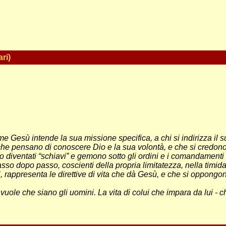
ri)
e Gesù intende la sua missione specifica, a chi si indirizza il 
che pensano di conoscere Dio e la sua volontà, e che si credono c
o diventati “schiavi” e gemono sotto gli ordini e i comandamenti 
sso dopo passo, coscienti della propria limitatezza, nella timid
 rappresenta le direttive di vita che dà Gesù, e che si oppongono
le che siano gli uomini. La vita di colui che impara da lui - che