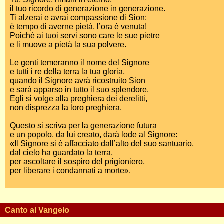
il tuo ricordo di generazione in generazione.
Ti alzerai e avrai compassione di Sion:
è tempo di averne pietà, l’ora è venuta!
Poiché ai tuoi servi sono care le sue pietre
e li muove a pietà la sua polvere.
Le genti temeranno il nome del Signore
e tutti i re della terra la tua gloria,
quando il Signore avrà ricostruito Sion
e sarà apparso in tutto il suo splendore.
Egli si volge alla preghiera dei derelitti,
non disprezza la loro preghiera.
Questo si scriva per la generazione futura
e un popolo, da lui creato, darà lode al Signore:
«Il Signore si è affacciato dall’alto del suo santuario,
dal cielo ha guardato la terra,
per ascoltare il sospiro del prigioniero,
per liberare i condannati a morte».
Canto al Vangelo