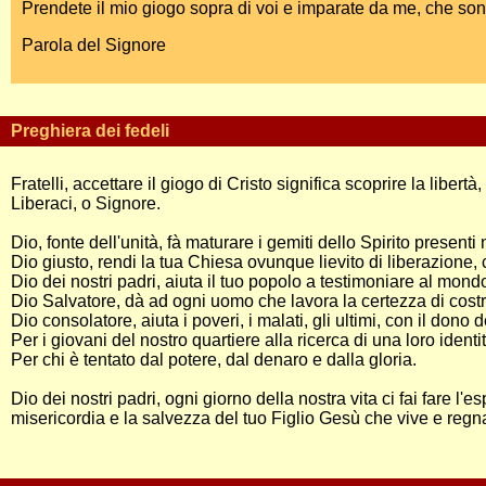
Prendete il mio giogo sopra di voi e imparate da me, che sono m
Parola del Signore
Preghiera dei fedeli
Fratelli, accettare il giogo di Cristo significa scoprire la libe
Liberaci, o Signore.
Dio, fonte dell'unità, fà maturare i gemiti dello Spirito present
Dio giusto, rendi la tua Chiesa ovunque lievito di liberazione,
Dio dei nostri padri, aiuta il tuo popolo a testimoniare al mo
Dio Salvatore, dà ad ogni uomo che lavora la certezza di cos
Dio consolatore, aiuta i poveri, i malati, gli ultimi, con il dono 
Per i giovani del nostro quartiere alla ricerca di una loro identit
Per chi è tentato dal potere, dal denaro e dalla gloria.
Dio dei nostri padri, ogni giorno della nostra vita ci fai fare l'es
misericordia e la salvezza del tuo Figlio Gesù che vive e regn