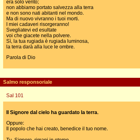
era solo vento;
non abbiamo portato salvezza alla terra
e non sono nati abitanti nel mondo.
Ma di nuovo vivranno i tuoi morti.
I miei cadaveri risorgeranno!
Svegliatevi ed esultate
voi che giacete nella polvere.
Sì, la tua rugiada è rugiada luminosa,
la terra darà alla luce le ombre.
Parola di Dio
Salmo responsoriale
Sal 101
Il Signore dal cielo ha guardato la terra.
Oppure:
Il popolo che hai creato, benedice il tuo nome.
Tu, Signore, rimani in eterno,