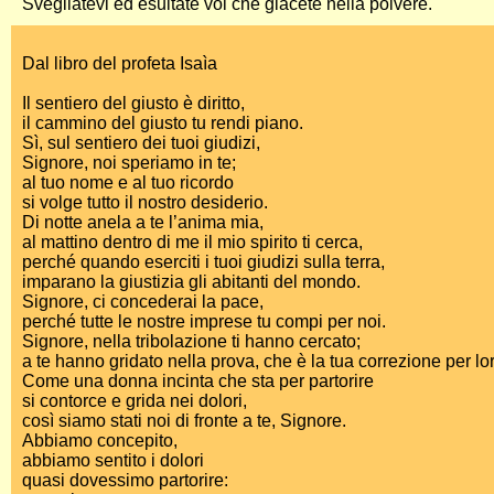
Svegliatevi ed esultate voi che giacete nella polvere.
Dal libro del profeta Isaìa
Il sentiero del giusto è diritto,
il cammino del giusto tu rendi piano.
Sì, sul sentiero dei tuoi giudizi,
Signore, noi speriamo in te;
al tuo nome e al tuo ricordo
si volge tutto il nostro desiderio.
Di notte anela a te l’anima mia,
al mattino dentro di me il mio spirito ti cerca,
perché quando eserciti i tuoi giudizi sulla terra,
imparano la giustizia gli abitanti del mondo.
Signore, ci concederai la pace,
perché tutte le nostre imprese tu compi per noi.
Signore, nella tribolazione ti hanno cercato;
a te hanno gridato nella prova, che è la tua correzione per lo
Come una donna incinta che sta per partorire
si contorce e grida nei dolori,
così siamo stati noi di fronte a te, Signore.
Abbiamo concepito,
abbiamo sentito i dolori
quasi dovessimo partorire: