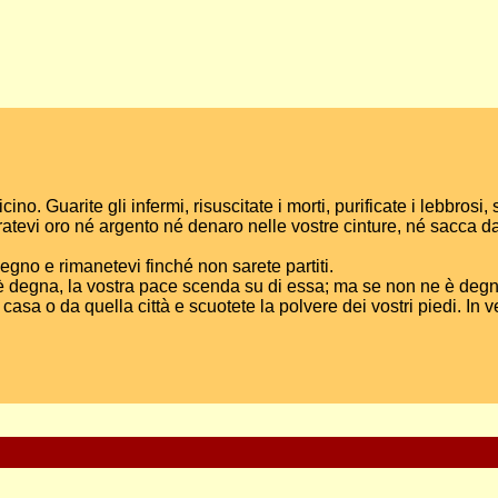
no. Guarite gli infermi, risuscitate i morti, purificate i lebbrosi,
atevi oro né argento né denaro nelle vostre cinture, né sacca da
degno e rimanetevi finché non sarete partiti.
 è degna, la vostra pace scenda su di essa; ma se non ne è degna
asa o da quella città e scuotete la polvere dei vostri piedi. In ve