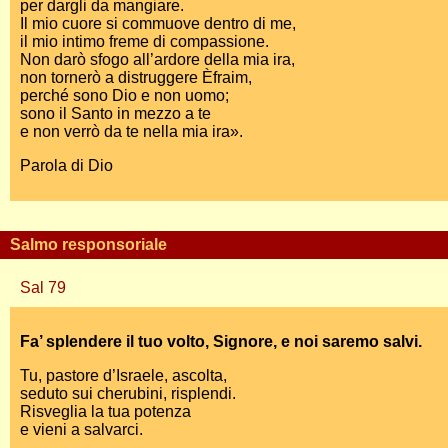
per dargli da mangiare.
Il mio cuore si commuove dentro di me,
il mio intimo freme di compassione.
Non darò sfogo all’ardore della mia ira,
non tornerò a distruggere Èfraim,
perché sono Dio e non uomo;
sono il Santo in mezzo a te
e non verrò da te nella mia ira».
Parola di Dio
Salmo responsoriale
Sal 79
Fa’ splendere il tuo volto, Signore, e noi saremo salvi.
Tu, pastore d’Israele, ascolta,
seduto sui cherubini, risplendi.
Risveglia la tua potenza
e vieni a salvarci.