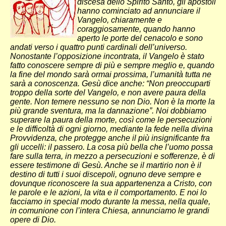
discesa dello Spirito Santo, gli apostoli
hanno cominciato ad annunciare il
Vangelo, chiaramente e
coraggiosamente, quando hanno
aperto le porte del cenacolo e sono
andati verso i quattro punti cardinali dell’universo.
Nonostante l’opposizione incontrata, il Vangelo è stato
fatto conoscere sempre di più e sempre meglio e, quando
la fine del mondo sarà ormai prossima, l’umanità tutta ne
sarà a conoscenza. Gesù dice anche: “Non preoccuparti
troppo della sorte del Vangelo, e non avere paura della
gente. Non temere nessuno se non Dio. Non è la morte la
più grande sventura, ma la dannazione”. Noi dobbiamo
superare la paura della morte, così come le persecuzioni
e le difficoltà di ogni giorno, mediante la fede nella divina
Provvidenza, che protegge anche il più insignificante fra
gli uccelli: il passero. La cosa più bella che l’uomo possa
fare sulla terra, in mezzo a persecuzioni e sofferenze, è di
essere testimone di Gesù. Anche se il martirio non è il
destino di tutti i suoi discepoli, ognuno deve sempre e
dovunque riconoscere la sua appartenenza a Cristo, con
le parole e le azioni, la vita e il comportamento. E noi lo
facciamo in special modo durante la messa, nella quale,
in comunione con l’intera Chiesa, annunciamo le grandi
opere di Dio.