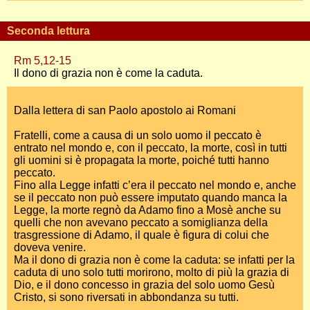
Seconda lettura
Rm 5,12-15
Il dono di grazia non è come la caduta.
Dalla lettera di san Paolo apostolo ai Romani
Fratelli, come a causa di un solo uomo il peccato è
entrato nel mondo e, con il peccato, la morte, così in tutti
gli uomini si è propagata la morte, poiché tutti hanno
peccato.
Fino alla Legge infatti c’era il peccato nel mondo e, anche
se il peccato non può essere imputato quando manca la
Legge, la morte regnò da Adamo fino a Mosè anche su
quelli che non avevano peccato a somiglianza della
trasgressione di Adamo, il quale è figura di colui che
doveva venire.
Ma il dono di grazia non è come la caduta: se infatti per la
caduta di uno solo tutti morirono, molto di più la grazia di
Dio, e il dono concesso in grazia del solo uomo Gesù
Cristo, si sono riversati in abbondanza su tutti.