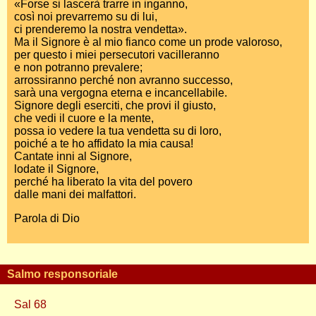
«Forse si lascerà trarre in inganno,
così noi prevarremo su di lui,
ci prenderemo la nostra vendetta».
Ma il Signore è al mio fianco come un prode valoroso,
per questo i miei persecutori vacilleranno
e non potranno prevalere;
arrossiranno perché non avranno successo,
sarà una vergogna eterna e incancellabile.
Signore degli eserciti, che provi il giusto,
che vedi il cuore e la mente,
possa io vedere la tua vendetta su di loro,
poiché a te ho affidato la mia causa!
Cantate inni al Signore,
lodate il Signore,
perché ha liberato la vita del povero
dalle mani dei malfattori.
Parola di Dio
Salmo responsoriale
Sal 68