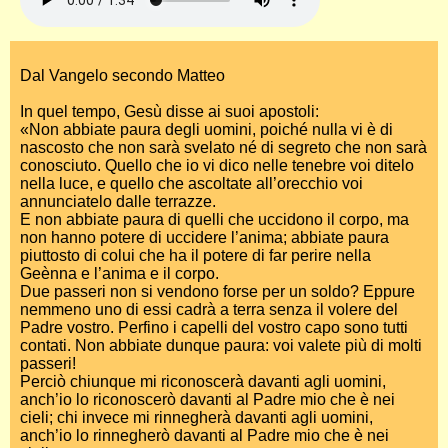
Dal Vangelo secondo Matteo
In quel tempo, Gesù disse ai suoi apostoli:
«Non abbiate paura degli uomini, poiché nulla vi è di
nascosto che non sarà svelato né di segreto che non sarà
conosciuto. Quello che io vi dico nelle tenebre voi ditelo
nella luce, e quello che ascoltate all’orecchio voi
annunciatelo dalle terrazze.
E non abbiate paura di quelli che uccidono il corpo, ma
non hanno potere di uccidere l’anima; abbiate paura
piuttosto di colui che ha il potere di far perire nella
Geènna e l’anima e il corpo.
Due passeri non si vendono forse per un soldo? Eppure
nemmeno uno di essi cadrà a terra senza il volere del
Padre vostro. Perfino i capelli del vostro capo sono tutti
contati. Non abbiate dunque paura: voi valete più di molti
passeri!
Perciò chiunque mi riconoscerà davanti agli uomini,
anch’io lo riconoscerò davanti al Padre mio che è nei
cieli; chi invece mi rinnegherà davanti agli uomini,
anch’io lo rinnegherò davanti al Padre mio che è nei